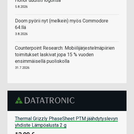
Honor uudisti logonsa
5.8.2026
Doom pyörii nyt (melkein) myös Commodore
64:llä
3.8.2026
Counterpoint Research: Mobiilijärjestelmäpiirien
toimitukset laskivat jopa 15 % vuoden
ensimmäisellä puoliskolla
31.7.2026
Thermal Grizzly PhaseSheet PTM jäähdytyslevyn
yhdiste Lämpöalusta 2 g