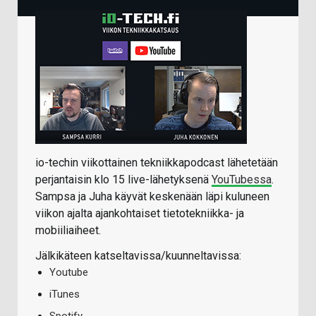
io-techin viikottainen tekniikkapodcast lähetetään
perjantaisin klo 15 live-lähetyksenä
YouTubessa
.
Sampsa ja Juha käyvät keskenään läpi kuluneen
viikon ajalta ajankohtaiset tietotekniikka- ja
mobiiliaiheet.
Jälkikäteen katseltavissa/kuunneltavissa:
Youtube
iTunes
Spotify