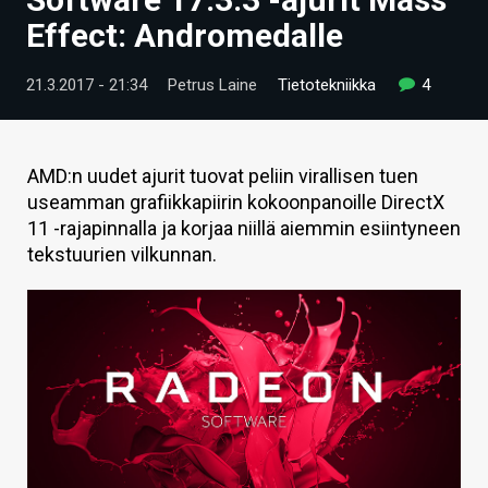
ARTIKKELIT
Effect: Andromedalle
VIDEOT
21.3.2017 - 21:34
Petrus Laine
Tietotekniikka
4
TECHBBS
TIETOA
AMD:n uudet ajurit tuovat peliin virallisen tuen
useamman grafiikkapiirin kokoonpanoille DirectX
HINTA.FI
11 -rajapinnalla ja korjaa niillä aiemmin esiintyneen
tekstuurien vilkunnan.
KAUPPA
VAIHDA TEEMA
HAKU