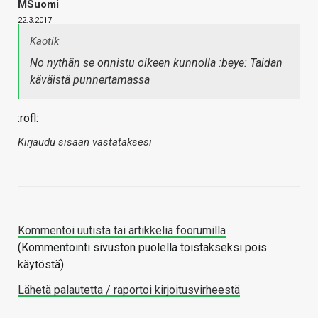
MSuomi
22.3.2017
Kaotik
No nythän se onnistu oikeen kunnolla :beye: Taidan
käväistä punnertamassa
:rofl:
Kirjaudu sisään vastataksesi
Kommentoi uutista tai artikkelia foorumilla
(Kommentointi sivuston puolella toistakseksi pois
käytöstä)
Lähetä palautetta / raportoi kirjoitusvirheestä