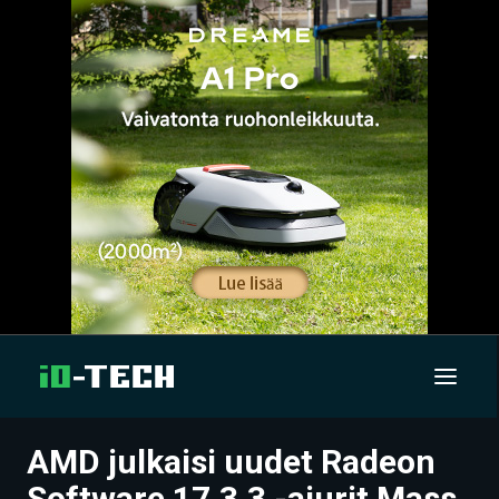
AMD julkaisi uudet Radeon
UUTISET
Software 17.3.3 -ajurit Mass