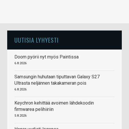
UUTISIA LYHYESTI
Doom pyörii nyt myös Paintissa
6.8.2026
Samsungin huhutaan tiputtavan Galaxy S27
Ultrasta neljännen takakameran pois
6.8.2026
Keychron kehittää avoimen lähdekoodin
firmwarea pelihiiriin
5.8.2026