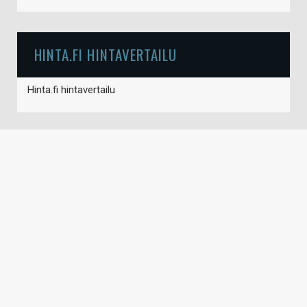
HINTA.FI HINTAVERTAILU
Hinta.fi hintavertailu