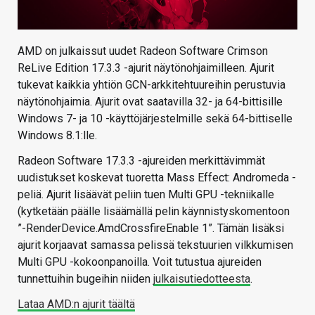
AMD on julkaissut uudet Radeon Software Crimson
ReLive Edition 17.3.3 -ajurit näytönohjaimilleen. Ajurit
tukevat kaikkia yhtiön GCN-arkkitehtuureihin perustuvia
näytönohjaimia. Ajurit ovat saatavilla 32- ja 64-bittisille
Windows 7- ja 10 -käyttöjärjestelmille sekä 64-bittiselle
Windows 8.1:lle.
Radeon Software 17.3.3 -ajureiden merkittävimmät
uudistukset koskevat tuoretta Mass Effect: Andromeda -
peliä. Ajurit lisäävät peliin tuen Multi GPU -tekniikalle
(kytketään päälle lisäämällä pelin käynnistyskomentoon
”-RenderDevice.AmdCrossfireEnable 1”. Tämän lisäksi
ajurit korjaavat samassa pelissä tekstuurien vilkkumisen
Multi GPU -kokoonpanoilla. Voit tutustua ajureiden
tunnettuihin bugeihin niiden
julkaisutiedotteesta
.
Lataa AMD:n ajurit täältä