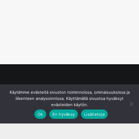
© S&J Media Oy
Käytämme evästeitä sivuston toiminnoissa, ominaisuuksissa ja
liikenteen analysoinnissa. Käyttämällä sivustoa hyväksyt
evästeiden käytön.
Ok
En hyväksy
Lisätietoja
;