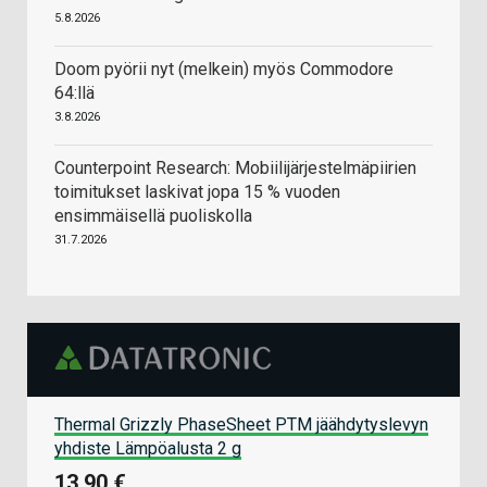
5.8.2026
Doom pyörii nyt (melkein) myös Commodore
64:llä
3.8.2026
Counterpoint Research: Mobiilijärjestelmäpiirien
toimitukset laskivat jopa 15 % vuoden
ensimmäisellä puoliskolla
31.7.2026
Thermal Grizzly PhaseSheet PTM jäähdytyslevyn
yhdiste Lämpöalusta 2 g
13,90 €