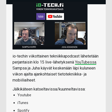
io-techin viikottainen tekniikkapodcast lähetetään
perjantaisin klo 15 live-lähetyksenä
YouTubessa
.
Sampsa ja Juha käyvät keskenään läpi kuluneen
viikon ajalta ajankohtaiset tietotekniikka- ja
mobiiliaiheet.
Jälkikäteen katseltavissa/kuunneltavissa:
Youtube
iTunes
Spotify