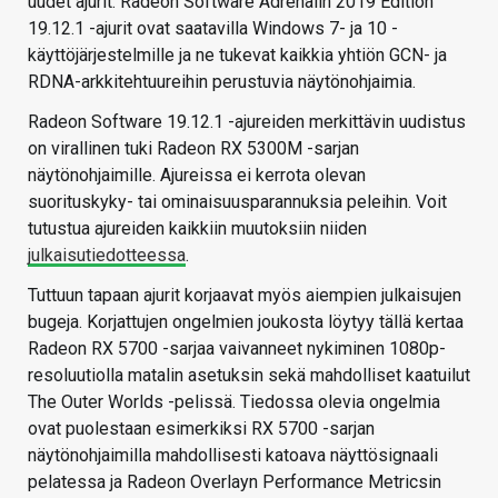
uudet ajurit. Radeon Software Adrenalin 2019 Edition
19.12.1 -ajurit ovat saatavilla Windows 7- ja 10 -
käyttöjärjestelmille ja ne tukevat kaikkia yhtiön GCN- ja
RDNA-arkkitehtuureihin perustuvia näytönohjaimia.
Radeon Software 19.12.1 -ajureiden merkittävin uudistus
on virallinen tuki Radeon RX 5300M -sarjan
näytönohjaimille. Ajureissa ei kerrota olevan
suorituskyky- tai ominaisuusparannuksia peleihin. Voit
tutustua ajureiden kaikkiin muutoksiin niiden
julkaisutiedotteessa
.
Tuttuun tapaan ajurit korjaavat myös aiempien julkaisujen
bugeja. Korjattujen ongelmien joukosta löytyy tällä kertaa
Radeon RX 5700 -sarjaa vaivanneet nykiminen 1080p-
resoluutiolla matalin asetuksin sekä mahdolliset kaatuilut
The Outer Worlds -pelissä. Tiedossa olevia ongelmia
ovat puolestaan esimerkiksi RX 5700 -sarjan
näytönohjaimilla mahdollisesti katoava näyttösignaali
pelatessa ja Radeon Overlayn Performance Metricsin