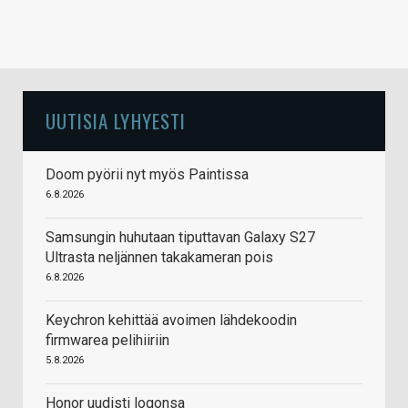
UUTISIA LYHYESTI
Doom pyörii nyt myös Paintissa
6.8.2026
Samsungin huhutaan tiputtavan Galaxy S27
Ultrasta neljännen takakameran pois
6.8.2026
Keychron kehittää avoimen lähdekoodin
firmwarea pelihiiriin
5.8.2026
Honor uudisti logonsa