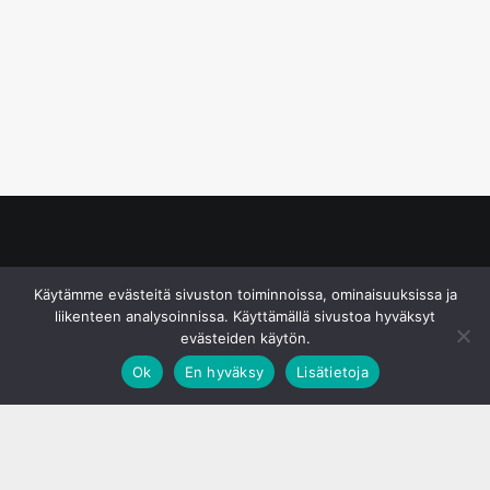
© S&J Media Oy
Käytämme evästeitä sivuston toiminnoissa, ominaisuuksissa ja
liikenteen analysoinnissa. Käyttämällä sivustoa hyväksyt
evästeiden käytön.
Ok
En hyväksy
Lisätietoja
;