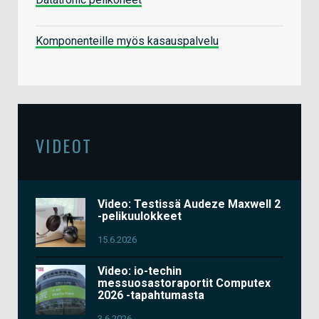
Komponenteille myös kasauspalvelu
VIDEOT
Video: Testissä Audeze Maxwell 2
-pelikuulokkeet
15.6.2026
Video: io-techin
messuosastoraportit Computex
2026 -tapahtumasta
3.6.2026