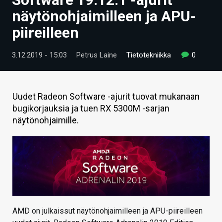
ARTIKKELIT
näytönohjaimilleen ja APU-
piireilleen
VIDEOT
TECHBBS
3.12.2019 - 15:03
Petrus Laine
Tietotekniikka
0
TIETOA
HINTA.FI
Uudet Radeon Software -ajurit tuovat mukanaan
bugikorjauksia ja tuen RX 5300M -sarjan
KAUPPA
näytönohjaimille.
VAIHDA TEEMA
HAKU
AMD on julkaissut näytönohjaimilleen ja APU-piireilleen