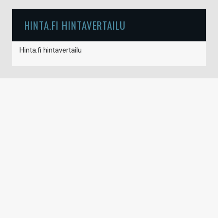
HINTA.FI HINTAVERTAILU
Hinta.fi hintavertailu