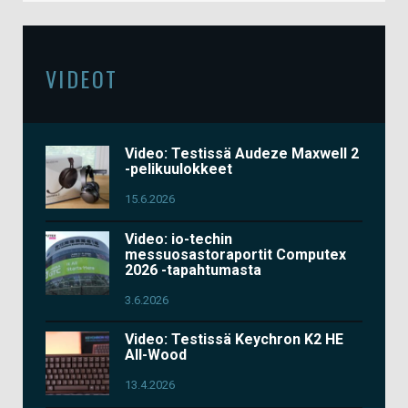
VIDEOT
Video: Testissä Audeze Maxwell 2
-pelikuulokkeet
15.6.2026
Video: io-techin
messuosastoraportit Computex
2026 -tapahtumasta
3.6.2026
Video: Testissä Keychron K2 HE
All-Wood
13.4.2026