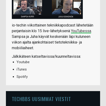
io-techin viikottainen tekniikkapodcast lähetetään
perjantaisin klo 15 live-lähetyksenä
YouTubessa
.
Sampsa ja Juha käyvät keskenään läpi kuluneen
viikon ajalta ajankohtaiset tietotekniikka- ja
mobiiliaiheet.
Jälkikäteen katseltavissa/kuunneltavissa:
Youtube
iTunes
Spotify
TECHBBS UUSIMMAT VIESTIT