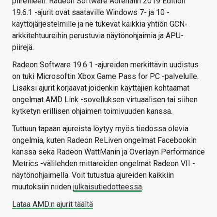
piireilleen. Radeon Software Adrenalin 2019 Edition
19.6.1 -ajurit ovat saataville Windows 7- ja 10 -
käyttöjärjestelmille ja ne tukevat kaikkia yhtiön GCN-
arkkitehtuureihin perustuvia näytönohjaimia ja APU-
piirejä.
Radeon Software 19.6.1 -ajureiden merkittävin uudistus
on tuki Microsoftin Xbox Game Pass for PC -palvelulle.
Lisäksi ajurit korjaavat joidenkin käyttäjien kohtaamat
ongelmat AMD Link -sovelluksen virtuaalisen tai siihen
kytketyn erillisen ohjaimen toimivuuden kanssa.
Tuttuun tapaan ajureista löytyy myös tiedossa olevia
ongelmia, kuten Radeon ReLiven ongelmat Facebookin
kanssa sekä Radeon WattManin ja Overlayn Performance
Metrics -välilehden mittareiden ongelmat Radeon VII -
näytönohjaimella. Voit tutustua ajureiden kaikkiin
muutoksiin niiden
julkaisutiedotteessa
.
Lataa AMD:n ajurit täältä