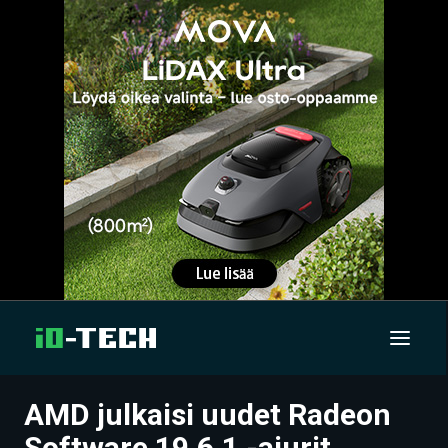
AMD julkaisi uudet Radeon
UUTISET
Software 19.6.1 -ajurit