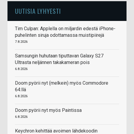
UUTISIA LYHYESTI
Tim Culpan: Applella on miljardin edestä iPhone-
puhelinten siruja odottamassa muistipiirejä
7.8.2026
Samsungin huhutaan tiputtavan Galaxy S27
Ultrasta neljännen takakameran pois
6.8.2026
Doom pyörii nyt (melkein) myös Commodore
64:llä
6.8.2026
Doom pyörii nyt myös Paintissa
6.8.2026
Keychron kehittää avoimen lähdekoodin