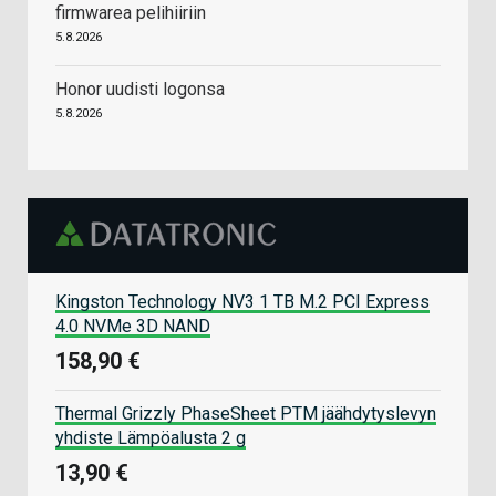
firmwarea pelihiiriin
5.8.2026
Honor uudisti logonsa
5.8.2026
Kingston Technology NV3 1 TB M.2 PCI Express
4.0 NVMe 3D NAND
158,90 €
Thermal Grizzly PhaseSheet PTM jäähdytyslevyn
yhdiste Lämpöalusta 2 g
13,90 €