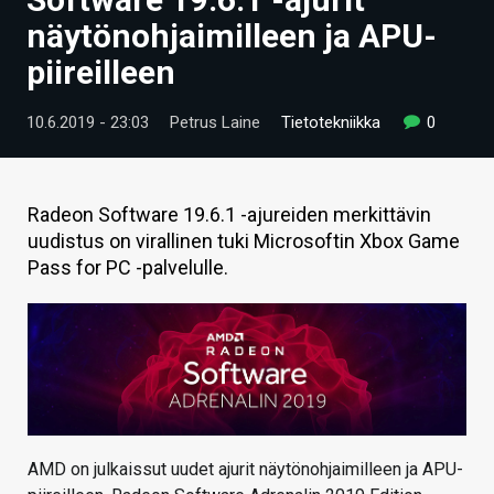
ARTIKKELIT
näytönohjaimilleen ja APU-
piireilleen
VIDEOT
TECHBBS
10.6.2019 - 23:03
Petrus Laine
Tietotekniikka
0
TIETOA
HINTA.FI
Radeon Software 19.6.1 -ajureiden merkittävin
uudistus on virallinen tuki Microsoftin Xbox Game
KAUPPA
Pass for PC -palvelulle.
VAIHDA TEEMA
HAKU
AMD on julkaissut uudet ajurit näytönohjaimilleen ja APU-