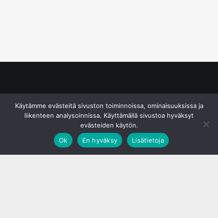
© S&J Media Oy
Käytämme evästeitä sivuston toiminnoissa, ominaisuuksissa ja
liikenteen analysoinnissa. Käyttämällä sivustoa hyväksyt
evästeiden käytön.
Ok
En hyväksy
Lisätietoja
;