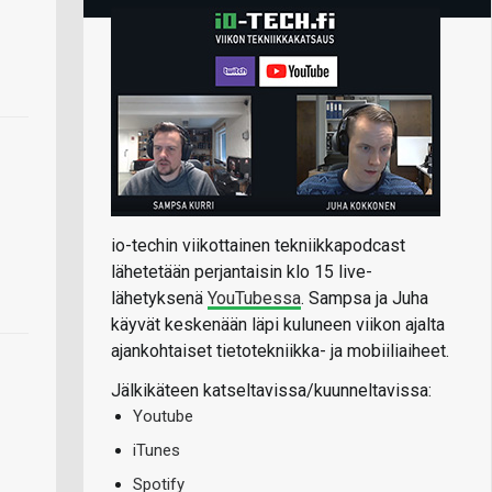
io-techin viikottainen tekniikkapodcast
lähetetään perjantaisin klo 15 live-
lähetyksenä
YouTubessa
. Sampsa ja Juha
käyvät keskenään läpi kuluneen viikon ajalta
ajankohtaiset tietotekniikka- ja mobiiliaiheet.
Jälkikäteen katseltavissa/kuunneltavissa:
Youtube
iTunes
Spotify