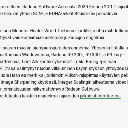
piireilleen. Radeon Software Adrenalin 2020 Edition 20.1.1 -ajuri
 ne tukevat yhtiön GCN- ja RDNA-arkkitehtuureihin perustuvia
n tuen Monster Hunter World: Iceborne -pelille, mutta mahdollisi
ittyvät vain korjaamaan aiempien julkaisujen ongelmia.
n suuren määrän aiempien ajureiden ongelmia. Yhteensä listalla 
imimattomuus Windowsissa, Radeon R9 200-, R9 300- ja R9 Fury -
mattomuus, Lost Ark -pelin nykimiset, Trials Rising -pelissä
vil 2:ssa esiintynyt ruudun vilkkuminen käynnistyksen yhteydess
puolestaan esimerkiksi joidenkin Vulkan-rajapintaa käyttävien pel
 Image Sharpening käytössä, Integer Scalingin aiheuttama video
saman ominaisuuden näkymättömyys Radeon Software -
it tutustua kaikkiin muutoksiin ajureiden
julkaisutiedotteessa
.