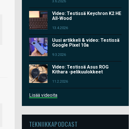
3.6.2026
Video: Testissä Keychron K2 HE
All-Wood
13.4.2026
Uusi artikkeli & video: Testissä
Google Pixel 10a
9.3.2026
Video: Testissä Asus ROG
Kithara -pelikuulokkeet
11.2.2026
Lisää videoita
TEKNIIKKAPODCAST