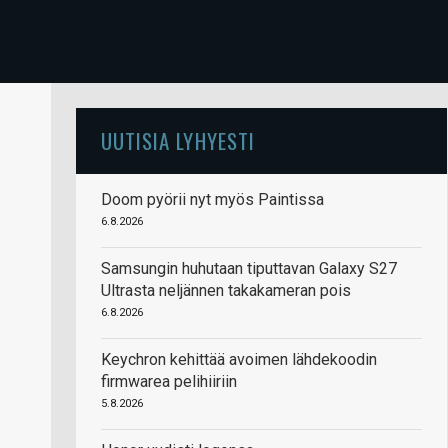
UUTISIA LYHYESTI
Doom pyörii nyt myös Paintissa
6.8.2026
Samsungin huhutaan tiputtavan Galaxy S27
Ultrasta neljännen takakameran pois
6.8.2026
Keychron kehittää avoimen lähdekoodin
firmwarea pelihiiriin
5.8.2026