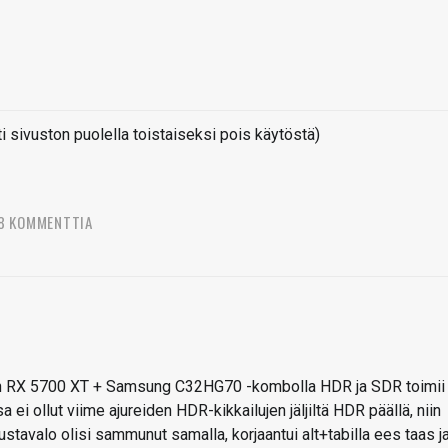
sivuston puolella toistaiseksi pois käytöstä)
8 KOMMENTTIA
neen RX 5700 XT + Samsung C32HG70 -kombolla HDR ja SDR toimii
a ei ollut viime ajureiden HDR-kikkailujen jäljiltä HDR päällä, niin
ustavalo olisi sammunut samalla, korjaantui alt+tabilla ees taas j