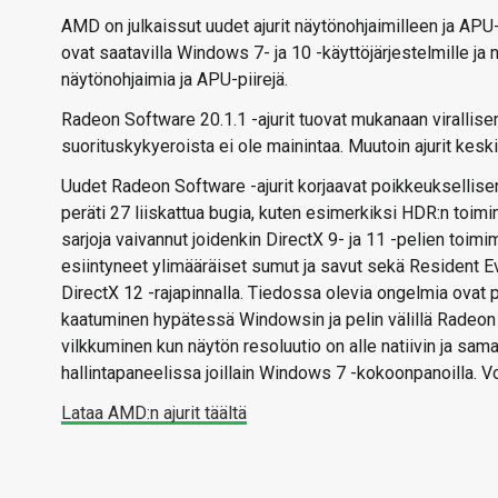
AMD on julkaissut uudet ajurit näytönohjaimilleen ja APU-
ovat saatavilla Windows 7- ja 10 -käyttöjärjestelmille ja
näytönohjaimia ja APU-piirejä.
Radeon Software 20.1.1 -ajurit tuovat mukanaan virallise
suorituskykyeroista ei ole mainintaa. Muutoin ajurit kesk
Uudet Radeon Software -ajurit korjaavat poikkeuksellise
peräti 27 liiskattua bugia, kuten esimerkiksi HDR:n to
sarjoja vaivannut joidenkin DirectX 9- ja 11 -pelien toimi
esiintyneet ylimääräiset sumut ja savut sekä Resident E
DirectX 12 -rajapinnalla. Tiedossa olevia ongelmia ovat 
kaatuminen hypätessä Windowsin ja pelin välillä Radeon
vilkkuminen kun näytön resoluutio on alle natiivin ja 
hallintapaneelissa joillain Windows 7 -kokoonpanoilla. Vo
Lataa AMD:n ajurit täältä