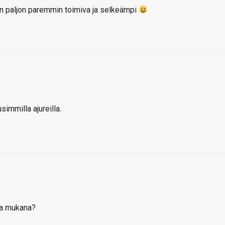
tin paljon paremmin toimiva ja selkeämpi
immilla ajureilla.
sa mukana?