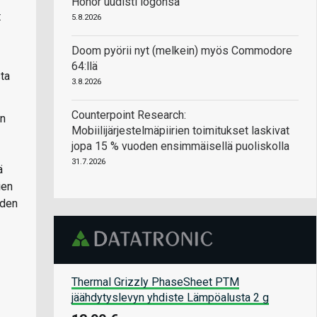
Honor uudisti logonsa
t
5.8.2026
Doom pyörii nyt (melkein) myös Commodore
64:llä
sta
3.8.2026
Counterpoint Research:
on
Mobiilijärjestelmäpiirien toimitukset laskivat
jopa 15 % vuoden ensimmäisellä puoliskolla
31.7.2026
ä
ien
iden
Thermal Grizzly PhaseSheet PTM
jäähdytyslevyn yhdiste Lämpöalusta 2 g