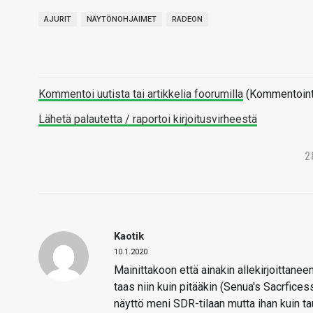
AJURIT
NÄYTÖNOHJAIMET
RADEON
Kommentoi uutista tai artikkelia foorumilla
(Kommentointi 
Lähetä palautetta / raportoi kirjoitusvirheestä
2
Kaotik
10.1.2020
Mainittakoon että ainakin allekirjoitta
taas niin kuin pitääkin (Senua's Sacrficess
näyttö meni SDR-tilaan mutta ihan kuin ta