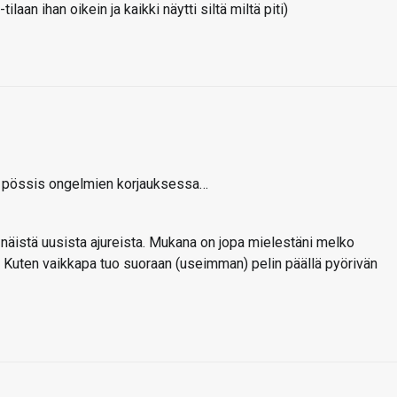
aan ihan oikein ja kaikki näytti siltä miltä piti)
vä pössis ongelmien korjauksessa…
näistä uusista ajureista. Mukana on jopa mielestäni melko
Kuten vaikkapa tuo suoraan (useimman) pelin päällä pyörivän