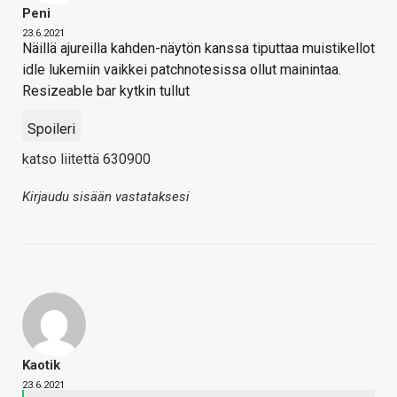
Peni
23.6.2021
Näillä ajureilla kahden-näytön kanssa tiputtaa muistikellot
idle lukemiin vaikkei patchnotesissa ollut mainintaa.
Resizeable bar kytkin tullut
Spoileri
katso liitettä 630900
Kirjaudu sisään vastataksesi
Kaotik
23.6.2021