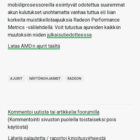
mobiiliprosessoreilla esiintyvät odotettua suuremmat
akun kulutukset unohtamatta vanhaa tuttua eli liian
korkeita muistikellotaajuuksia Radeon Performance
Metrics -välilehdellä. Voit tutustua ajureiden kaikkiin
muutoksiin niiden
julkaisutiedotteessa
.
Lataa AMD:n ajurit täältä
AJURIT
NÄYTÖNOHJAIMET
RADEON
Kommentoi uutista tai artikkelia foorumilla
(Kommentointi sivuston puolella toistaiseksi pois
käytöstä)
Lähetä palautetta / raportoi kirjoitusvirheestä