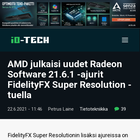
AMD julkaisi uudet Radeon
UUTISET
Software 21.6.1 -ajurit
ARTIKKELIT
FidelityFX Super Resolution -
tuella
VIDEOT
TECHBBS
22.6.2021 - 11:46
Petrus Laine
Tietotekniikka
39
TIETOA
HINTA.FI
FidelityFX Super Resolutionin lisäksi ajureissa on