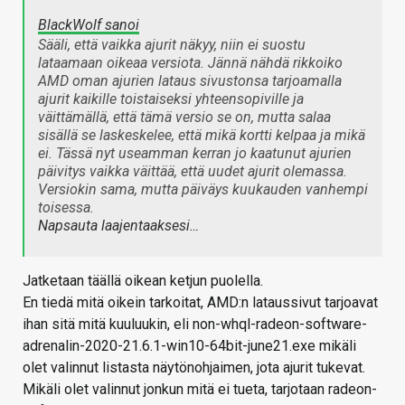
BlackWolf sanoi
Sääli, että vaikka ajurit näkyy, niin ei suostu
lataamaan oikeaa versiota. Jännä nähdä rikkoiko
AMD oman ajurien lataus sivustonsa tarjoamalla
ajurit kaikille toistaiseksi yhteensopiville ja
väittämällä, että tämä versio se on, mutta salaa
sisällä se laskeskelee, että mikä kortti kelpaa ja mikä
ei. Tässä nyt useamman kerran jo kaatunut ajurien
päivitys vaikka väittää, että uudet ajurit olemassa.
Versiokin sama, mutta päiväys kuukauden vanhempi
toisessa.
Napsauta laajentaaksesi…
Jatketaan täällä oikean ketjun puolella.
En tiedä mitä oikein tarkoitat, AMD:n lataussivut tarjoavat
ihan sitä mitä kuuluukin, eli non-whql-radeon-software-
adrenalin-2020-21.6.1-win10-64bit-june21.exe mikäli
olet valinnut listasta näytönohjaimen, jota ajurit tukevat.
Mikäli olet valinnut jonkun mitä ei tueta, tarjotaan radeon-