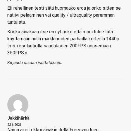
Eli rehellinen testi siitä huomaako eroa ja onko sitten se
natiivi pelaaminen vai quality / ultraquality paremman
tuntuista.
Koska ainakaan itse en nyt usko että moni tulee tätä
käyttämään niillä markkinoiden parhailla korteilla 1440p
tms. resoluutiolla saadakseen 200FPS nousemaan
350FPS:n.
Kirjaudu sisään vastataksesi
Jakkihärkä
22.6.2021
Nämä ajurit rikkoi ainakin itellä Freesync tuen.