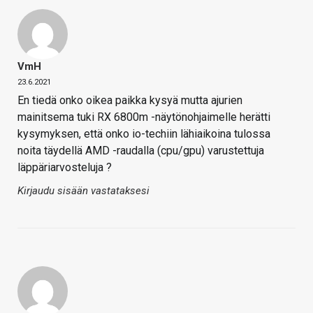
VmH
23.6.2021
En tiedä onko oikea paikka kysyä mutta ajurien
mainitsema tuki RX 6800m -näytönohjaimelle herätti
kysymyksen, että onko io-techiin lähiaikoina tulossa
noita täydellä AMD -raudalla (cpu/gpu) varustettuja
läppäriarvosteluja ?
Kirjaudu sisään vastataksesi