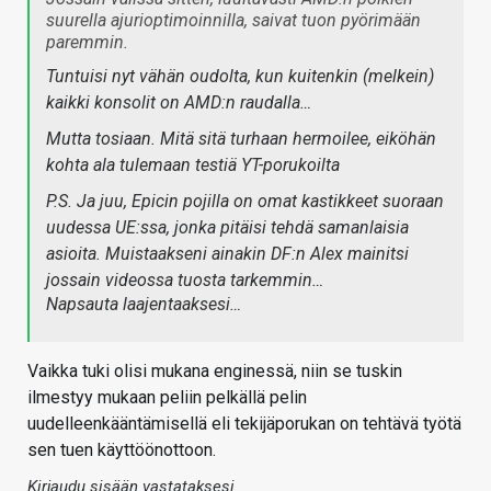
suurella ajurioptimoinnilla, saivat tuon pyörimään
paremmin.
Tuntuisi nyt vähän oudolta, kun kuitenkin (melkein)
kaikki konsolit on AMD:n raudalla…
Mutta tosiaan. Mitä sitä turhaan hermoilee, eiköhän
kohta ala tulemaan testiä YT-porukoilta
P.S. Ja juu, Epicin pojilla on omat kastikkeet suoraan
uudessa UE:ssa, jonka pitäisi tehdä samanlaisia
asioita. Muistaakseni ainakin DF:n Alex mainitsi
jossain videossa tuosta tarkemmin…
Napsauta laajentaaksesi…
Vaikka tuki olisi mukana enginessä, niin se tuskin
ilmestyy mukaan peliin pelkällä pelin
uudelleenkääntämisellä eli tekijäporukan on tehtävä työtä
sen tuen käyttöönottoon.
Kirjaudu sisään vastataksesi