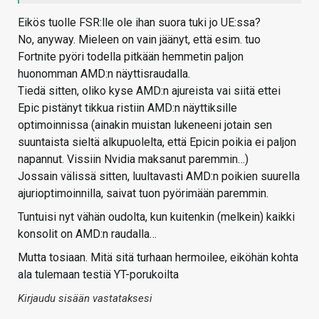
Eikös tuolle FSR:lle ole ihan suora tuki jo UE:ssa?
No, anyway. Mieleen on vain jäänyt, että esim. tuo
Fortnite pyöri todella pitkään hemmetin paljon
huonomman AMD:n näyttisraudalla.
Tiedä sitten, oliko kyse AMD:n ajureista vai siitä ettei
Epic pistänyt tikkua ristiin AMD:n näyttiksille
optimoinnissa (ainakin muistan lukeneeni jotain sen
suuntaista sieltä alkupuolelta, että Epicin poikia ei paljon
napannut. Vissiin Nvidia maksanut paremmin…)
Jossain välissä sitten, luultavasti AMD:n poikien suurella
ajurioptimoinnilla, saivat tuon pyörimään paremmin.
Tuntuisi nyt vähän oudolta, kun kuitenkin (melkein) kaikki
konsolit on AMD:n raudalla…
Mutta tosiaan. Mitä sitä turhaan hermoilee, eiköhän kohta
ala tulemaan testiä YT-porukoilta
Kirjaudu sisään vastataksesi