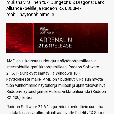
mukana virallinen tuki Dungeons & Dragons: Dark
KAUPPA
Alliance -pelille ja Radeon RX 6800M -
mobiilinäytönohjaimelle.
VAIHDA TEEMA
HAKU
AMD on julkaissut uudet ajurit näytönohjaimilleen ja
integroiduille grafiikkaohjaimilleen. Radeon Software
21.6.1 -ajurit ovat saatavilla Windows 10 -
käyttöjärjestelmälle. AMD on tiputtanut julkaisun myötä
tuen vanhemmille näytönohjaimilleen ja ajurit tukevat nyt
Radeon-näytönohjaimia Polaris-arkkitehtuurista (Radeon
RX 400) lähtien.
Radeon Software 21.6.1 -ajureiden merkittävin uudistus
on tuki tänään virallisesti julkaistavalle FidelityFX Super