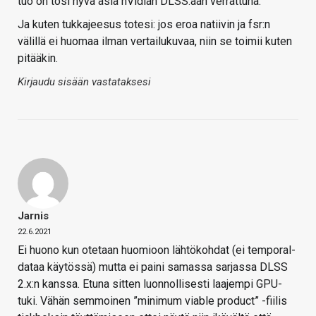
tuo on tosi hyvä asia nVidian DLSS:ään verrattuna.
Ja kuten tukkajeesus totesi: jos eroa natiivin ja fsr:n
välillä ei huomaa ilman vertailukuvaa, niin se toimii kuten
pitääkin.
Kirjaudu sisään vastataksesi
Jarnis
22.6.2021
Ei huono kun otetaan huomioon lähtökohdat (ei temporal-
dataa käytössä) mutta ei paini samassa sarjassa DLSS
2.x:n kanssa. Etuna sitten luonnollisesti laajempi GPU-
tuki. Vähän semmoinen ”minimum viable product” -fiilis