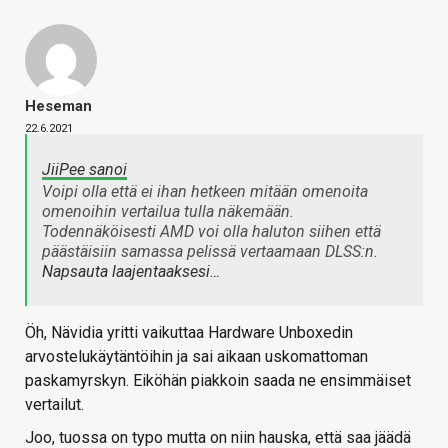
Heseman
22.6.2021
JiiPee sanoi
Voipi olla että ei ihan hetkeen mitään omenoita
omenoihin vertailua tulla näkemään.
Todennäköisesti AMD voi olla haluton siihen että
päästäisiin samassa pelissä vertaamaan DLSS:n.
Napsauta laajentaaksesi…
Öh, Nävidia yritti vaikuttaa Hardware Unboxedin
arvostelukäytäntöihin ja sai aikaan uskomattoman
paskamyrskyn. Eiköhän piakkoin saada ne ensimmäiset
vertailut.
Joo, tuossa on typo mutta on niin hauska, että saa jäädä