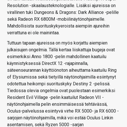
Resolution -skaalausteknologialle. Lisäksi ajureissa on
virallinen tuki Dungeons & Dragons: Dark Alliance -pelille
sekä Radeon RX 6800M -mobiilinäytönohjaimelle.
Mahdollisista suorituskykyeroista aiempiin ajureihin
verrattuna ei ole mainintaa.
Tuttuun tapaan ajureissa on myös korjattu aiempien
julkaisujen ongelmia. Tällä kertaa liiskattuja bugeja ovat
esimerkiksi Anno 1800 -pelin mahdollinen kaatuilu
käynnistyksessä DirectX 12 -rajapinnalla,
säteenseurannan käyttöönoton aiheuttama kaatuilu Ring
of Elysiumissa sekä tietyillä näytönohjaimilla esiintynyt
odotettua heikompi suorituskyky Destiny 2 -pelissä.
Tiedossa olevia ongelmia ovat puolestaan esimerkiksi
Resident Evil Village -pelin kaatuilut Radeon VII -
näytönohjaimella pelin ensimmäisessä tehtävässä,
Oculus-palvelussa esiintyvä virhe RX 5000- ja RX 6000 -
sarjojen näytönohjaimilla, mikä voi estää Oculus Linkin
asentamisen, sekä Ryzen 5000 -sarjan