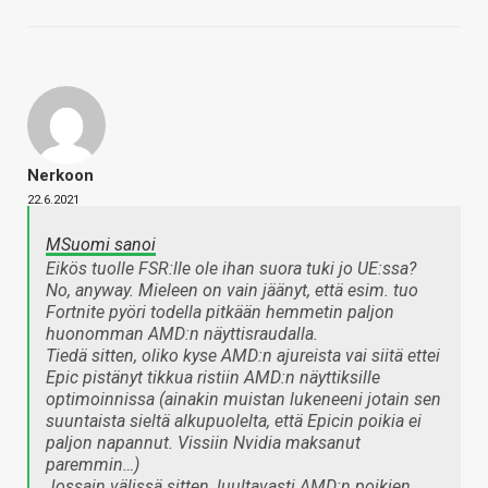
Nerkoon
22.6.2021
MSuomi sanoi
Eikös tuolle FSR:lle ole ihan suora tuki jo UE:ssa?
No, anyway. Mieleen on vain jäänyt, että esim. tuo
Fortnite pyöri todella pitkään hemmetin paljon
huonomman AMD:n näyttisraudalla.
Tiedä sitten, oliko kyse AMD:n ajureista vai siitä ettei
Epic pistänyt tikkua ristiin AMD:n näyttiksille
optimoinnissa (ainakin muistan lukeneeni jotain sen
suuntaista sieltä alkupuolelta, että Epicin poikia ei
paljon napannut. Vissiin Nvidia maksanut
paremmin…)
Jossain välissä sitten, luultavasti AMD:n poikien