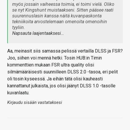
myös jossain vaiheessa toimia, ei toimi vielä. Oliko
se nyt Kingshunt muistaakseni. Sitten pääsee raati
suurennuslasin kanssa näitä kuvanpaskonta
tekniikoita arvostelemaan omenoita omenoihin
tyyliin.
Napsauta laajentaaksesi…
Aa, meinasit siis samassa pelissä vertailla DLSS ja FSR?
Joo, siihen voi mennä hetki. Tosin HUB:in Timin
kommenttien mukaan FSR ultra quality olisi
silmämääräisesti suunnilleen DLSS 2.0 -tasoa, eri pelit
oli tosin kyseessä. Ja eihän tätä olisi kauheasti
kannattanut julkaista, jos olisi jäänyt DLSS 1.0 -tasolle
kuvanlaatu.
Kirjaudu sisään vastataksesi