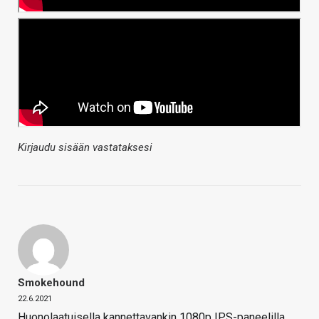
Kirjaudu sisään vastataksesi
Smokehound
22.6.2021
Huonolaatuisella kannettavankin 1080p IPS-paneelilla