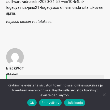
software-adrenalin-2020-21.5.2-win10-64bit-
legacyasics-june21-legacy.exe eli viimeistä sitä tukevaa
ajuria.
Kirjaudu sisään vastataksesi
BlackWolf
23.6.2021
Kaotik sanoi
Käytämme evästeitä sivuston toiminnoissa, ominaisuuksissa ja
Jatketaan täällä oikean ketjun puolella.
liikenteen analysoinnissa. Käyttämällä sivustoa hyväksyt
En tiedä mitä oikein tarkoitat, AMD:n lataussivut
evästeiden käytön.
tarjoavat ihan sitä mitä kuuluukin, eli non-whql-
Ok
En hyväksy
Lisätietoja
radeon-software-adrenalin-2020-21.6.1-win10-64bit-
june21.exe mikäli olet valinnut listasta