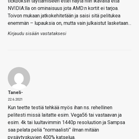
tickboksin täyttämiseen ettei näytä niin ikävältä että
NVIDIA:lla on ominaisuus jota AMD:n kortit ei tarjoa.
Toivon mukaan jatkokehitetään ja saisi sitä pelitukea
enemmän – lupauksia on, mutta vain julkaistut lasketaan…
Kirjaudu sisään vastataksesi
Taneli-
22.6.2021
Kun teette testiä tehkää myös ihan ns. rehellinen
pelitesti missä laitatte esim. Vega56 tai vastaavan ja
esim. 4k tai luultavimmin 1440p resoluution ja Sampsa
saa pelata peliä ”normaalisti” ilman mitään
pysäytyskuvien 400% katselua.