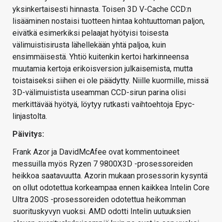
yksinkertaisesti hinnasta. Toisen 3D V-Cache CCD:n
lisääminen nostaisi tuotteen hintaa kohtuuttoman paljon,
eivätkä esimerkiksi pelaajat hyötyisi toisesta
välimuistisirusta lähellekään yhtä paljoa, kuin
ensimmäisestä. Yhtiö kuitenkin kertoi harkinneensa
muutamia kertoja erikoisversion julkaisemista, mutta
toistaiseksi siihen ei ole päädytty. Niille kuormille, missä
3D-välimuistista useamman CCD-sirun parina olisi
merkittävää hyötyä, löytyy rutkasti vaihtoehtoja Epyc-
linjastolta.
Päivitys:
Frank Azor ja DavidMcAfee ovat kommentoineet
messuilla myös Ryzen 7 9800X3D -prosessoreiden
heikkoa saatavuutta. Azorin mukaan prosessorin kysyntä
on ollut odotettua korkeampaa ennen kaikkea Intelin Core
Ultra 200S -prosessoreiden odotettua heikomman
suorituskyvyn vuoksi. AMD odotti Intelin uutuuksien