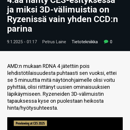
ARTIKKELIT
ja miksi 3D-välimuistia on
Ryzenissä vain yhden CCD:n
VIDEOT
parina
TECHBBS
9.1.2025 - 01:17
Petrus Laine
Tietotekniikka
0
TIETOA
HINTA.FI
AMD:n mukaan RDNA 4 jätettiin pois
KAUPPA
lehdistötilaisuudesta puhtaasti sen vuoksi, ettei
se 5 minuuttia mitä näytönohjaimelle olisi voitu
VAIHDA TEEMA
pyhittää, olisi riittänyt uusien ominaisuuksien
läpikäymiseen. Ryzeneiden 3D-välimuistin
tapauksessa kyse on puolestaan heikosta
hinta/hyötysuhteesta.
HAKU