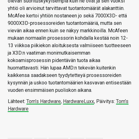
olevan suorituskykyisempiä kuin ne ovat ja sen vuoksi
yhtiö oli arvioinut tarvittavat tuotantomäärät alakanttiin.
McAfee kertoi yhtiön nostaneen jo sekä 7000X3D- että
9000X3D-prosessoreiden tuotantomääriä, mutta sen
vievän aikaa ennen kuin se näkyy markkinoilla. McAfeen
mukaan normaalin prosessorin kohdalla kestää noin 12-
13 viikkoa piikiekon aloituksesta valmiiseen tuotteeseen
ja X3D:n vaatiman monimutkaisemman
kokoamisprosessin pidentävän tuota aikaa
huomattavasti. Hän lupaa AMD:n tekevän kuitenkin
kaikkensa saadakseen tyydytetteyä prosessoreiden
kysynnän ja uskoo tuotantomäärien kasvavan entisestään
vuoden ensimmäisen puoliskon aikana.
Lähteet:
Tom’s Hardware
,
HardwareLuxx
, Päivitys:
Tom’s
Hardware