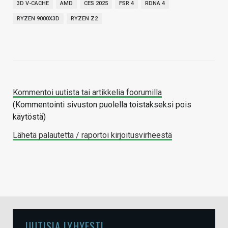
3D V-CACHE
AMD
CES 2025
FSR 4
RDNA 4
RYZEN 9000X3D
RYZEN Z2
Kommentoi uutista tai artikkelia foorumilla
(Kommentointi sivuston puolella toistakseksi pois
käytöstä)
Lähetä palautetta / raportoi kirjoitusvirheestä
UUTISIA LYHYESTI