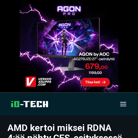
AMD kertoi miksei RDNA
UUTISET
4:ää nähty CES-esityksessä