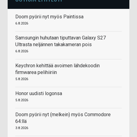
Doom pyörii nyt myös Paintissa
6.8.2026
Samsungin huhutaan tiputtavan Galaxy S27
Ultrasta neljännen takakameran pois
6.8.2026
Keychron kehittää avoimen lähdekoodin
firmwarea pelihiiriin
5.8.2026
Honor uudisti logonsa
5.8.2026
Doom pyörii nyt (melkein) myös Commodore
64:llä
3.8.2026