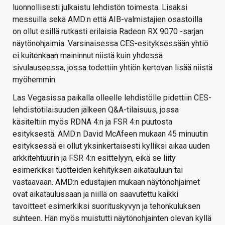
luonnollisesti julkaistu lehdistön toimesta. Lisäksi
messuilla sekä AMD:n että AIB-valmistajien osastoilla
on ollut esillä rutkasti erilaisia Radeon RX 9070 -sarjan
näytönohjaimia. Varsinaisessa CES-esityksessään yhtiö
ei kuitenkaan maininnut niistä kuin yhdessä
sivulauseessa, jossa todettiin yhtiön kertovan lisää niistä
myöhemmin.
Las Vegasissa paikalla olleelle lehdistölle pidettiin CES-
lehdistötilaisuuden jälkeen Q&A-tilaisuus, jossa
käsiteltiin myös RDNA 4:n ja FSR 4:n puutosta
esityksestä. AMD:n David McAfeen mukaan 45 minuutin
esityksessä ei ollut yksinkertaisesti kylliksi aikaa uuden
arkkitehtuurin ja FSR 4:n esittelyyn, eikä se liity
esimerkiksi tuotteiden kehityksen aikatauluun tai
vastaavaan. AMD:n edustajien mukaan näytönohjaimet
ovat aikataulussaan ja niillä on saavutettu kaikki
tavoitteet esimerkiksi suorituskyvyn ja tehonkuluksen
suhteen. Hän myös muistutti näytönohjainten olevan kyllä