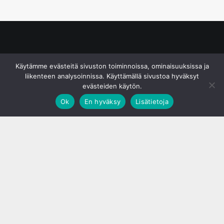
© S&J Media Oy
Käytämme evästeitä sivuston toiminnoissa, ominaisuuksissa ja
liikenteen analysoinnissa. Käyttämällä sivustoa hyväksyt
evästeiden käytön.
Ok
En hyväksy
Lisätietoja
;