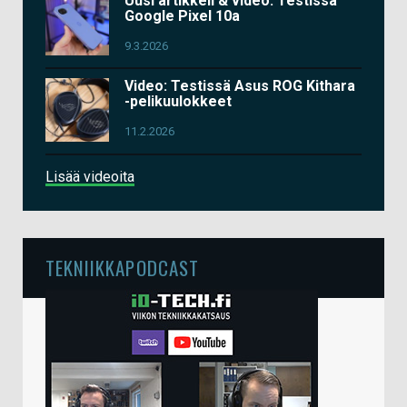
Uusi artikkeli & video: Testissä
Google Pixel 10a
9.3.2026
Video: Testissä Asus ROG Kithara
-pelikuulokkeet
11.2.2026
Lisää videoita
TEKNIIKKAPODCAST