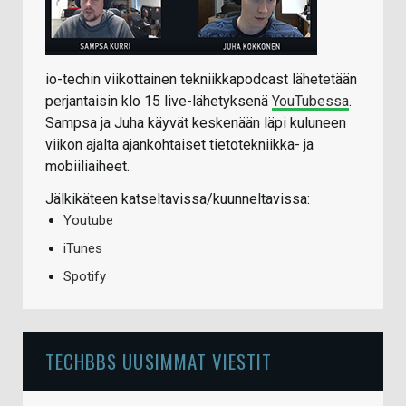
io-techin viikottainen tekniikkapodcast lähetetään
perjantaisin klo 15 live-lähetyksenä
YouTubessa
.
Sampsa ja Juha käyvät keskenään läpi kuluneen
viikon ajalta ajankohtaiset tietotekniikka- ja
mobiiliaiheet.
Jälkikäteen katseltavissa/kuunneltavissa:
Youtube
iTunes
Spotify
TECHBBS UUSIMMAT VIESTIT