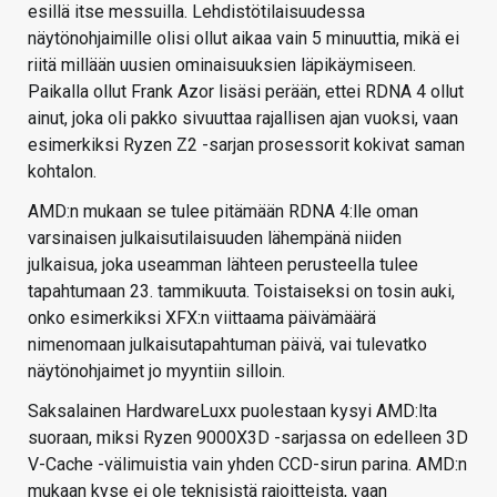
esillä itse messuilla. Lehdistötilaisuudessa
näytönohjaimille olisi ollut aikaa vain 5 minuuttia, mikä ei
riitä millään uusien ominaisuuksien läpikäymiseen.
Paikalla ollut Frank Azor lisäsi perään, ettei RDNA 4 ollut
ainut, joka oli pakko sivuuttaa rajallisen ajan vuoksi, vaan
esimerkiksi Ryzen Z2 -sarjan prosessorit kokivat saman
kohtalon.
AMD:n mukaan se tulee pitämään RDNA 4:lle oman
varsinaisen julkaisutilaisuuden lähempänä niiden
julkaisua, joka useamman lähteen perusteella tulee
tapahtumaan 23. tammikuuta. Toistaiseksi on tosin auki,
onko esimerkiksi XFX:n viittaama päivämäärä
nimenomaan julkaisutapahtuman päivä, vai tulevatko
näytönohjaimet jo myyntiin silloin.
Saksalainen HardwareLuxx puolestaan kysyi AMD:lta
suoraan, miksi Ryzen 9000X3D -sarjassa on edelleen 3D
V-Cache -välimuistia vain yhden CCD-sirun parina. AMD:n
mukaan kyse ei ole teknisistä rajoitteista, vaan