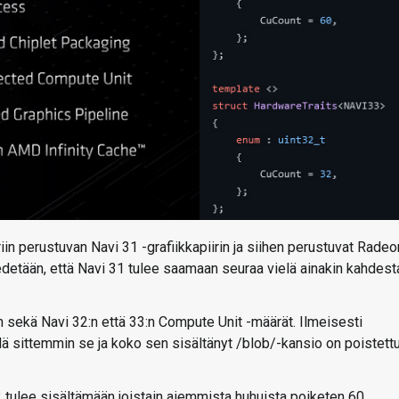
n perustuvan Navi 31 -grafiikkapiirin ja siihen perustuvat Radeo
detään, että Navi 31 tulee saamaan seuraa vielä ainakin kahdest
ekä Navi 32:n että 33:n Compute Unit -määrät. Ilmeisesti
illä sittemmin se ja koko sen sisältänyt /blob/-kansio on poistett
tulee sisältämään joistain aiemmista huhuista poiketen 60