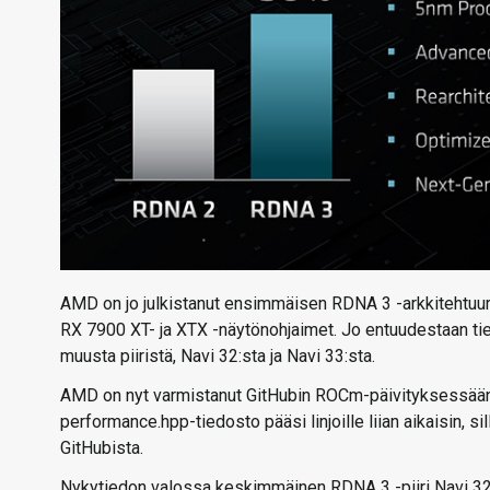
AMD on jo julkistanut ensimmäisen RDNA 3 -arkkitehtuurii
RX 7900 XT- ja XTX -näytönohjaimet. Jo entuudestaan tie
muusta piiristä, Navi 32:sta ja Navi 33:sta.
AMD on nyt varmistanut GitHubin ROCm-päivityksessään s
performance.hpp-tiedosto pääsi linjoille liian aikaisin, s
GitHubista.
Nykytiedon valossa keskimmäinen RDNA 3 -piiri Navi 32 