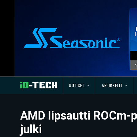
UUTISET
ARTIKKELIT
AMD lipsautti ROCm-pä
julki