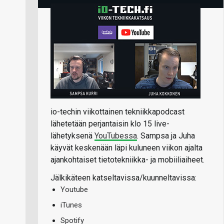
io-techin viikottainen tekniikkapodcast
lähetetään perjantaisin klo 15 live-
lähetyksenä
YouTubessa
. Sampsa ja Juha
käyvät keskenään läpi kuluneen viikon ajalta
ajankohtaiset tietotekniikka- ja mobiiliaiheet.
Jälkikäteen katseltavissa/kuunneltavissa:
Youtube
iTunes
Spotify