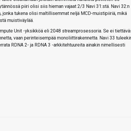
nnössä piiri olisi siis hieman vajaat 2/3 Navi 31:stä. Navi 32:n
 jonka tukena olisi maltillisemmat neljä MCD-muistipiiriä, mikä
istä muistiväylää.
pute Unit -yksikköä eli 2048 streamprosessoria. Se ei tiettävä
etta, vaan perinteisempää monoliittirakennetta. Navi 33 tuleeki
errata RDNA 2- ja RDNA 3 -arkkitehtuureita ainakin nimellisesti