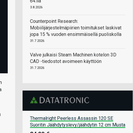
64:llä
3.8.2026
Counterpoint Research:
Mobiilijärjestelmäpiirien toimitukset laskivat
jopa 15 % vuoden ensimmäisellä puoliskolla
31.7.2026
Valve julkaisi Steam Machinen kotelon 3D
CAD -tiedostot avoimeen käyttöön
31.7.2026
n
a
u
Thermalright Peerless Assassin 120 SE
Suoritin Jäähdytyslevy/jäähdytin 12 cm Musta