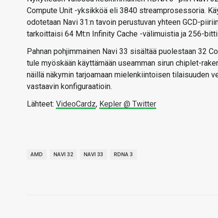
Compute Unit -yksikköä eli 3840 streamprosessoria. Käytä
odotetaan Navi 31:n tavoin perustuvan yhteen GCD-piiriin,
tarkoittaisi 64 Mt:n Infinity Cache -välimuistia ja 256-bitt
Pahnan pohjimmainen Navi 33 sisältää puolestaan 32 Com
tule myöskään käyttämään useamman sirun chiplet-rakenn
näillä näkymin tarjoamaan mielenkiintoisen tilaisuuden v
vastaavin konfiguraatioin.
Lähteet:
VideoCardz
,
Kepler @ Twitter
AMD
NAVI 32
NAVI 33
RDNA 3