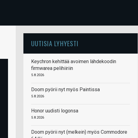
UUTISIA LYHYESTI
Keychron kehittää avoimen lähdekoodin
firmwarea pelihiiriin
5.8.2026
Doom pyörii nyt myös Paintissa
5.8.2026
Honor uudisti logonsa
5.8.2026
Doom pyörii nyt (melkein) myös Commodore