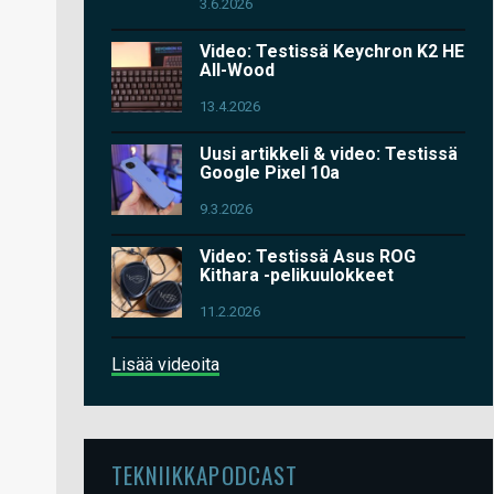
3.6.2026
Video: Testissä Keychron K2 HE
All-Wood
13.4.2026
Uusi artikkeli & video: Testissä
Google Pixel 10a
9.3.2026
Video: Testissä Asus ROG
Kithara -pelikuulokkeet
11.2.2026
Lisää videoita
TEKNIIKKAPODCAST