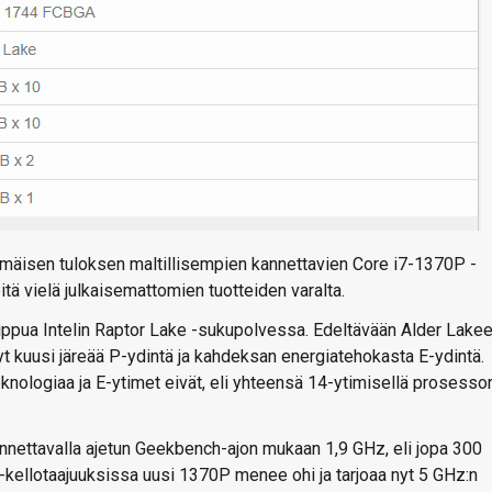
mmäisen tuloksen maltillisempien kannettavien Core i7-1370P -
itä vielä julkaisemattomien tuotteiden varalta.
ppua Intelin Raptor Lake -sukupolvessa. Edeltävään Alder Lake
yt kuusi järeää P-ydintä ja kahdeksan energiatehokasta E-ydintä.
ologiaa ja E-ytimet eivät, eli yhteensä 14-ytimisellä prosessori
nnettavalla ajetun Geekbench-ajon mukaan 1,9 GHz, eli jopa 300
kellotaajuuksissa uusi 1370P menee ohi ja tarjoaa nyt 5 GHz:n