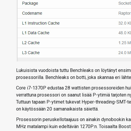
Lukuisista vuodoista tuttu Benchleaks on löytänyt ensi
prosessorilla. Benchleaks on botti, joka skannaa eri lähte
Core i7-1370P edustaa 28 wattisten prosessoreiden hui
verrattuna prosessori on saanut lisää P-ytimiä tarjoten n
Tuttuun tapaan P-ytimet tukevat Hyper-threading-SMT-tekn
on käytössään 20 samanaikaista säiettä.
Prosessorin peruskellotaajuus on ainakin dynobookin ka
MHz matalampi kuin edeltävän 1270P:n. Toisaalta Boost-