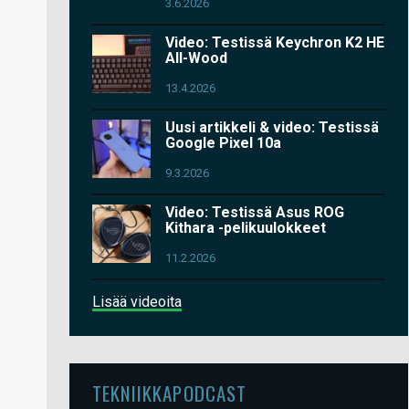
3.6.2026
Video: Testissä Keychron K2 HE
All-Wood
13.4.2026
Uusi artikkeli & video: Testissä
Google Pixel 10a
9.3.2026
Video: Testissä Asus ROG
Kithara -pelikuulokkeet
11.2.2026
Lisää videoita
TEKNIIKKAPODCAST