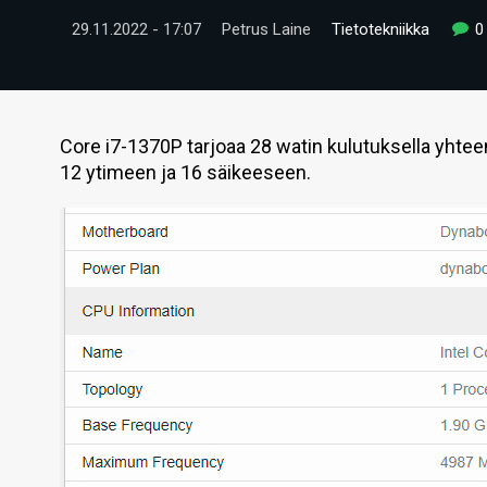
29.11.2022 - 17:07
Petrus Laine
Tietotekniikka
0
Core i7-1370P tarjoaa 28 watin kulutuksella yhteen
12 ytimeen ja 16 säikeeseen.