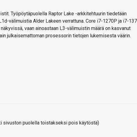
stit. Työpöytäpuolella Raptor Lake -arkkitehtuurin tiedetään
 L1d-välimuistia Alder Lakeen verrattuna. Core i7-1270P ja i7-13
e näkyvissä, vaan ainoastaan L3-välimuistin määrä on kasvanut
vain julkaisemattoman prosessorin tietojen lukemisesta väärin.
 sivuston puolella toistakseksi pois käytöstä)