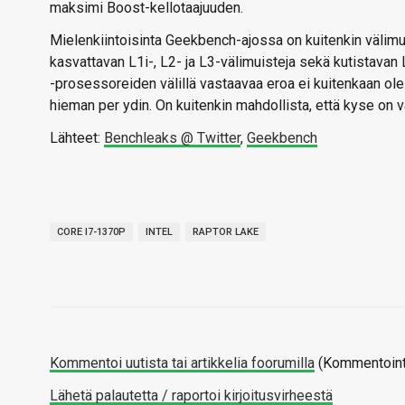
maksimi Boost-kellotaajuuden.
Mielenkiintoisinta Geekbench-ajossa on kuitenkin välimui
kasvattavan L1i-, L2- ja L3-välimuisteja sekä kutistavan
-prosessoreiden välillä vastaavaa eroa ei kuitenkaan ol
hieman per ydin. On kuitenkin mahdollista, että kyse on 
Lähteet:
Benchleaks @ Twitter
,
Geekbench
CORE I7-1370P
INTEL
RAPTOR LAKE
Kommentoi uutista tai artikkelia foorumilla
(Kommentointi
Lähetä palautetta / raportoi kirjoitusvirheestä