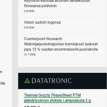
Keychron kehittää avoimen lähdekoodin
firmwarea pelihiiriin
5.8.2026
Honor uudisti logonsa
5.8.2026
Counterpoint Research:
Mobiilijärjestelmäpiirien toimitukset laskivat
jopa 15 % vuoden ensimmäisellä puoliskolla
31.7.2026
en
lla
Thermal Grizzly PhaseSheet PTM
jäähdytyslevyn yhdiste Lämpöalusta 2 g