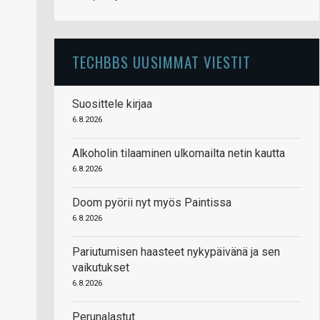
TECHBBS UUSIMMAT VIESTIT
Suosittele kirjaa
6.8.2026
Alkoholin tilaaminen ulkomailta netin kautta
6.8.2026
Doom pyörii nyt myös Paintissa
6.8.2026
Pariutumisen haasteet nykypäivänä ja sen
vaikutukset
6.8.2026
Perunalastut