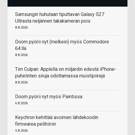
Samsungin huhutaan tiputtavan Galaxy S27
Ultrasta neljännen takakameran pois
8.8.2026
Doom pyörii nyt (melkein) myös Commodore
64:llä
8.8.2026
Tim Culpan: Applella on miljardin edestä iPhone-
puhelinten siruja odottamassa muistipiirejä
8.8.2026
Doom pyörii nyt myös Paintissa
6.8.2026
Keychron kehittää avoimen lähdekoodin
firmwarea pelihiiriin
5.8.2026