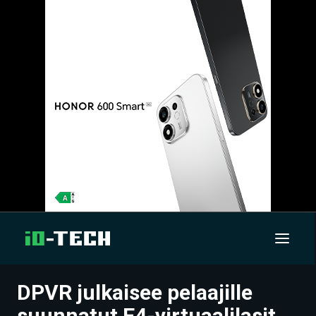
DPVR julkaisee pelaajille
UUTISET
suunnatut E4-virtuaalilasit