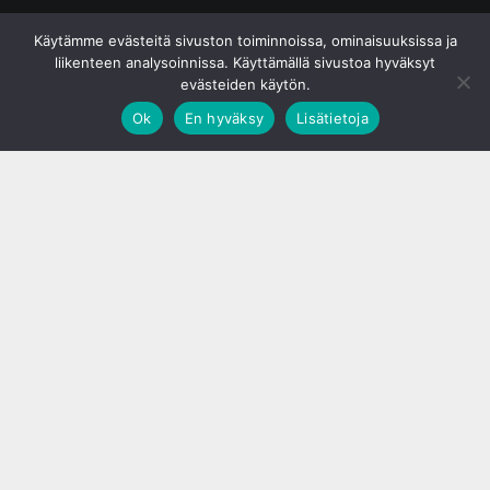
© S&J Media Oy
Käytämme evästeitä sivuston toiminnoissa, ominaisuuksissa ja
liikenteen analysoinnissa. Käyttämällä sivustoa hyväksyt
evästeiden käytön.
Ok
En hyväksy
Lisätietoja
;