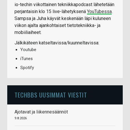
io-techin viikottainen tekniikkapodcast lähetetään
perjantaisin klo 15 live-lähetyksenä
YouTubessa
.
Sampsa ja Juha käyvät keskenään läpi kuluneen
viikon ajalta ajankohtaiset tietotekniikka- ja
mobiiliaiheet.
Jälkikäteen katseltavissa/kuunneltavissa:
Youtube
iTunes
Spotify
TECHBBS UUSIMMAT VIESTIT
Ajotavat ja liikennesäännöt
9.8.2026