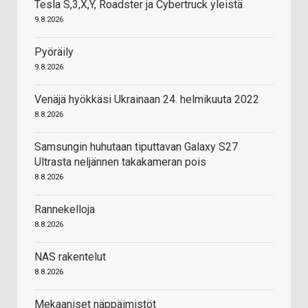
Tesla S,3,X,Y, Roadster ja Cybertruck yleistä
9.8.2026
Pyöräily
9.8.2026
Venäjä hyökkäsi Ukrainaan 24. helmikuuta 2022
8.8.2026
Samsungin huhutaan tiputtavan Galaxy S27
Ultrasta neljännen takakameran pois
8.8.2026
Rannekelloja
8.8.2026
NAS rakentelut
8.8.2026
Mekaaniset näppäimistöt