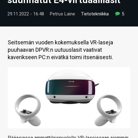
ARTIKKELIT
29.11.2022 - 16:48
Petrus Laine
Tietotekniikka
5
VIDEOT
TECHBBS
Seitsemän vuoden kokemuksella VR-laseja
TIETOA
puuhaavan DPVR:n uutuuslasit vaativat
kaverikseen PC:n eivätkä toimi itsenäisesti.
HINTA.FI
KAUPPA
VAIHDA TEEMA
HAKU
Pääasiassa ammattilaispuolelle VR-laseissaan aiemmin