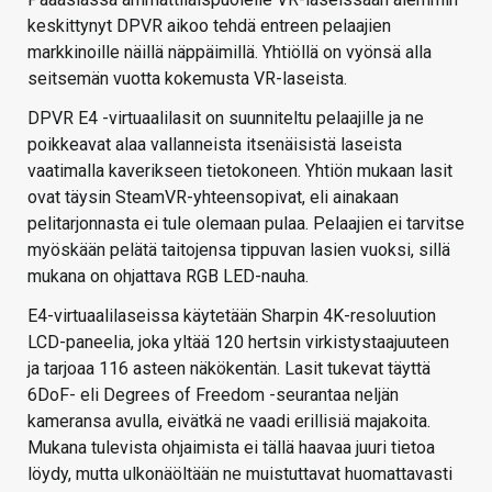
keskittynyt DPVR aikoo tehdä entreen pelaajien
markkinoille näillä näppäimillä. Yhtiöllä on vyönsä alla
seitsemän vuotta kokemusta VR-laseista.
DPVR E4 -virtuaalilasit on suunniteltu pelaajille ja ne
poikkeavat alaa vallanneista itsenäisistä laseista
vaatimalla kaverikseen tietokoneen. Yhtiön mukaan lasit
ovat täysin SteamVR-yhteensopivat, eli ainakaan
pelitarjonnasta ei tule olemaan pulaa. Pelaajien ei tarvitse
myöskään pelätä taitojensa tippuvan lasien vuoksi, sillä
mukana on ohjattava RGB LED-nauha.
E4-virtuaalilaseissa käytetään Sharpin 4K-resoluution
LCD-paneelia, joka yltää 120 hertsin virkistystaajuuteen
ja tarjoaa 116 asteen näkökentän. Lasit tukevat täyttä
6DoF- eli Degrees of Freedom -seurantaa neljän
kameransa avulla, eivätkä ne vaadi erillisiä majakoita.
Mukana tulevista ohjaimista ei tällä haavaa juuri tietoa
löydy, mutta ulkonäöltään ne muistuttavat huomattavasti