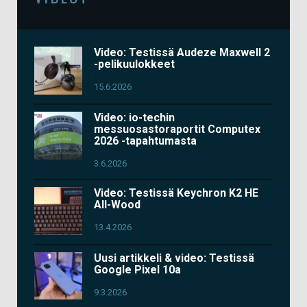
Video: Testissä Audeze Maxwell 2
-pelikuulokkeet
15.6.2026
Video: io-techin
messuosastoraportit Computex
2026 -tapahtumasta
3.6.2026
Video: Testissä Keychron K2 HE
All-Wood
13.4.2026
Uusi artikkeli & video: Testissä
Google Pixel 10a
9.3.2026