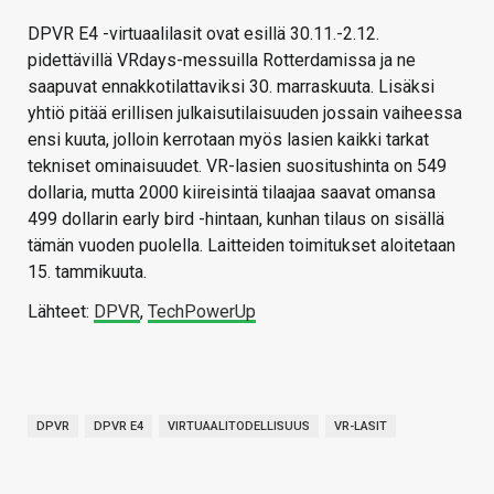
DPVR E4 -virtuaalilasit ovat esillä 30.11.-2.12.
pidettävillä VRdays-messuilla Rotterdamissa ja ne
saapuvat ennakkotilattaviksi 30. marraskuuta. Lisäksi
yhtiö pitää erillisen julkaisutilaisuuden jossain vaiheessa
ensi kuuta, jolloin kerrotaan myös lasien kaikki tarkat
tekniset ominaisuudet. VR-lasien suositushinta on 549
dollaria, mutta 2000 kiireisintä tilaajaa saavat omansa
499 dollarin early bird -hintaan, kunhan tilaus on sisällä
tämän vuoden puolella. Laitteiden toimitukset aloitetaan
15. tammikuuta.
Lähteet:
DPVR
,
TechPowerUp
DPVR
DPVR E4
VIRTUAALITODELLISUUS
VR-LASIT