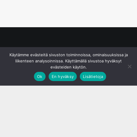
© S&J Media Oy
Käytämme evästeitä sivuston toiminnoissa, ominaisuuksissa ja
liikenteen analysoinnissa. Käyttämällä sivustoa hyväksyt
evästeiden käytön.
Ok
En hyväksy
Lisätietoja
;