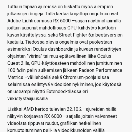
Tuttuun tapaan ajureissa on liiskattu myös aiempien
julkaisujen bugeja. Tällä kertaa korjattuja ongelmia ovat
Adobe Lightroomissa RX 6000 –sarjan näytönohjaimilla
joiltain uupunut mahdollisuus GPU-kiihdytys käyttöön
kuvan käsittelyssä, sekä Street Fighter 6:n beetaversion
kaatuilu. Tiedossa olevia ongelmia ovat puolestaan
esimerkiksi Oculus dashboardin ja kuvaan renderöityjen
ohjainten ”värinä” tai muu epätavallinen liike Oculus
Quest 2:lla, GPU-käyttöasteen mahdollinen jumittuminen
100 %:iin pelin sulkemisen jälkeen Radeon Performance
Metrics –välilehdellä sekä Chromium-pohjaisissa
selaimissa esiintyvä videoiden nykiminen, jos käytössä
on useampi näyttö Extended-tilassa eri
virkistystaajuuksilla.
Lisäksi AMD kertoo tulevien 22.10.2 –ajureiden näillä
näkyvin korjaavan RX 6000 –sarjalla joitain vaivanneet
videoista tippuvat ruudut, grafiikan hetkellinen
korruptoituminen peli- ja videoikkunoiden välillä