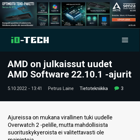
AMD on julkaissut uudet
UUTISET
AMD Software 22.10.1 -ajurit
ARTIKKELIT
5.10.2022 - 13:41
Petrus Laine
Tietotekniikka
3
VIDEOT
TECHBBS
Ajureissa on mukana virallinen tuki uudelle
TIETOA
Overwatch 2 -pelille, mutta mahdollisista
suorituskykyeroista ei valitettavasti ole
HINTA.FI
mainintoja.