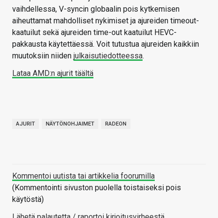
vaihdellessa, V-syncin globaalin pois kytkemisen
aiheuttamat mahdolliset nykimiset ja ajureiden timeout-
kaatuilut sekä ajureiden time-out kaatuilut HEVC-
pakkausta käytettäessä. Voit tutustua ajureiden kaikkiin
muutoksiin niiden
julkaisutiedotteessa
.
Lataa AMD:n ajurit täältä
AJURIT
NÄYTÖNOHJAIMET
RADEON
Kommentoi uutista tai artikkelia foorumilla
(Kommentointi sivuston puolella toistaiseksi pois
käytöstä)
Lähetä palautetta / raportoi kirjoitusvirheestä