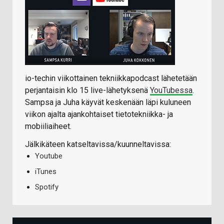
io-techin viikottainen tekniikkapodcast lähetetään
perjantaisin klo 15 live-lähetyksenä
YouTubessa
.
Sampsa ja Juha käyvät keskenään läpi kuluneen
viikon ajalta ajankohtaiset tietotekniikka- ja
mobiiliaiheet.
Jälkikäteen katseltavissa/kuunneltavissa:
Youtube
iTunes
Spotify