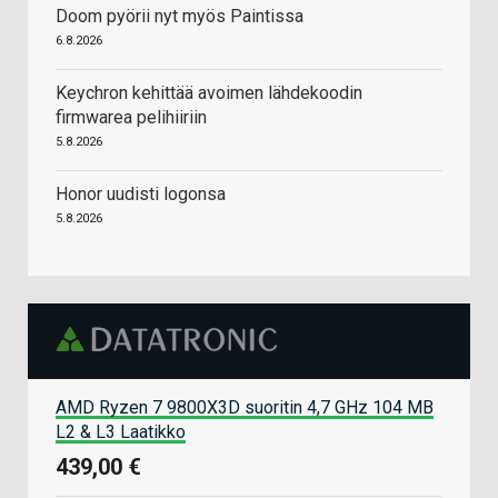
Doom pyörii nyt myös Paintissa
6.8.2026
Keychron kehittää avoimen lähdekoodin
firmwarea pelihiiriin
5.8.2026
Honor uudisti logonsa
5.8.2026
AMD Ryzen 7 9800X3D suoritin 4,7 GHz 104 MB
L2 & L3 Laatikko
439,00 €