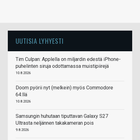
UUTISIA LYHYESTI
Tim Culpan: Applella on miljardin edestä iPhone-
puhelinten siruja odottamassa muistipiirejä
10.8.2026
Doom pyörii nyt (melkein) myös Commodore
64:llä
10.8.2026
Samsungin huhutaan tiputtavan Galaxy S27
Ultrasta neljännen takakameran pois
9.8.2026