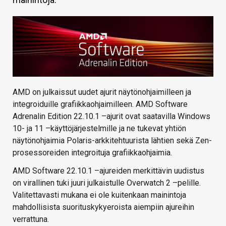
KAUPPA
VAIHDA TEEMA
HAKU
AMD on julkaissut uudet ajurit näytönohjaimilleen ja
integroiduille grafiikkaohjaimilleen. AMD Software
Adrenalin Edition 22.10.1 –ajurit ovat saatavilla Windows
10- ja 11 –käyttöjärjestelmille ja ne tukevat yhtiön
näytönohjaimia Polaris-arkkitehtuurista lähtien sekä Zen-
prosessoreiden integroituja grafiikkaohjaimia.
AMD Software 22.10.1 –ajureiden merkittävin uudistus
on virallinen tuki juuri julkaistulle Overwatch 2 –pelille.
Valitettavasti mukana ei ole kuitenkaan mainintoja
mahdollisista suorituskykyeroista aiempiin ajureihin
verrattuna.