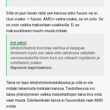
Sillä on juuri tasan väliä sen kanssa onko fuusio vai ei.
Uusi osake -> fuusio. AMD:n vanha osake, se on osto. Se
on osto vaikka maksetaan osakkeilla. Ei se
maksuvälineen muoto muuta mitään.
jive sanoi
lehdistötiedote korostaa vaihtoa ei kauppaa
ilmeisesti myös sen takia että vaihdossa vältytään
veroseurauksilta toisin kuin jos oikeasti myytäisiin ja
ostettaisiin jotakin.
Napsauta laajentaaksesi…
Tämä on taas lehdistötiedotekikkailua ja sillä ei ole
mitään tekemistä minkään kanssa. Tiedotteessa voi
lukea yhdistyminen vaikka mainehaittojen takia tms mitä
vaan muuta. Edelleenkään tässä ei fuusioiduta vaan AMD
ostaa.