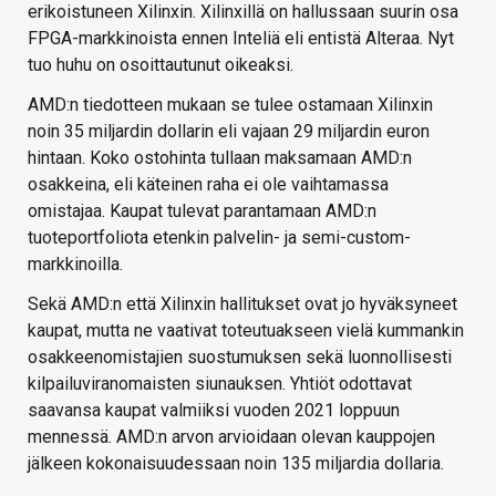
erikoistuneen Xilinxin. Xilinxillä on hallussaan suurin osa
FPGA-markkinoista ennen Inteliä eli entistä Alteraa. Nyt
tuo huhu on osoittautunut oikeaksi.
AMD:n tiedotteen mukaan se tulee ostamaan Xilinxin
noin 35 miljardin dollarin eli vajaan 29 miljardin euron
hintaan. Koko ostohinta tullaan maksamaan AMD:n
osakkeina, eli käteinen raha ei ole vaihtamassa
omistajaa. Kaupat tulevat parantamaan AMD:n
tuoteportfoliota etenkin palvelin- ja semi-custom-
markkinoilla.
Sekä AMD:n että Xilinxin hallitukset ovat jo hyväksyneet
kaupat, mutta ne vaativat toteutuakseen vielä kummankin
osakkeenomistajien suostumuksen sekä luonnollisesti
kilpailuviranomaisten siunauksen. Yhtiöt odottavat
saavansa kaupat valmiiksi vuoden 2021 loppuun
mennessä. AMD:n arvon arvioidaan olevan kauppojen
jälkeen kokonaisuudessaan noin 135 miljardia dollaria.