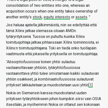
consolidation of two entities into one, whereas an
acquisition occurs when one entity takes ownership of
another entity’s
stock
,
equity interests
or
assets
. "
Jos haluaa ajatella jälkimmäistä, niin se edellyttää että
tämä Xilinx jatkaa olemassa oloaan AMDn
tytäryrityksenä. Tuossa on puhuttu kuinka Xilinx
toimitusjohtaja jatkaa johtaessaan Xilinx toiminnoista, ei
Xilinx:n toimitusjohtajana. Toki en tiedä onko tuollapäin
vaatimusta että jokaisella yrityksella on toimitusjohtaja.
"Absorptiofuusiossa
toinen yhtiö sulautuu
vastaanottavaan yhtiöön,
tytäryhtiöfuusiossa
vastaanottava yhtiö tulee omistamaan kaikki sulautuvan
yhtiön osakkeet, ja
kombinaatiofuusiossa
sulautuvat
yritykset lakkautetaan ja muodostetaan uusi yhtiö
[1]
Nokia on Siemensin kanssa muodostanut uuden
yrityksen tytäryhtiökseen johon kumpikin siirsi vain OSIA
itsestään, ja myöhemmin Nokia on ottanut sen kokonaan