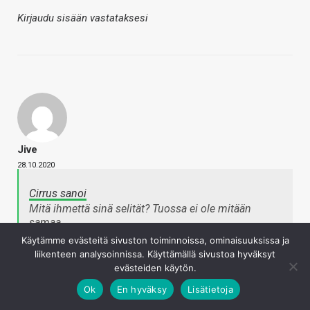
Kirjaudu sisään vastataksesi
Jive
28.10.2020
Cirrus sanoi
Mitä ihmettä sinä selität? Tuossa ei ole mitään
samaa.
Napsauta laajentaaksesi…
Käytämme evästeitä sivuston toiminnoissa, ominaisuuksissa ja
liikenteen analysoinnissa. Käyttämällä sivustoa hyväksyt
evästeiden käytön.
Jos kerran niin sanot.
Ok
En hyväksy
Lisätietoja
HP /COMPAQ FACT SHEET