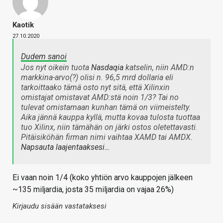
Kaotik
27.10.2020
Dudem sanoi
Jos nyt oikein tuota
Nasdaqia
katselin, niin AMD:n
markkina-arvo(?) olisi n. 96,5 mrd dollaria eli
tarkoittaako tämä osto nyt sitä, että Xilinxin
omistajat omistavat AMD:stä noin 1/3? Tai no
tulevat omistamaan kunhan tämä on viimeistelty.
Aika jännä kauppa kyllä, mutta kovaa tulosta tuottaa
tuo Xilinx, niin tämähän on järki ostos oletettavasti.
Pitäisiköhän firman nimi vaihtaa XAMD tai AMDX.
Napsauta laajentaaksesi…
Ei vaan noin 1/4 (koko yhtiön arvo kauppojen jälkeen
~135 miljardia, josta 35 miljardia on vajaa 26%)
Kirjaudu sisään vastataksesi