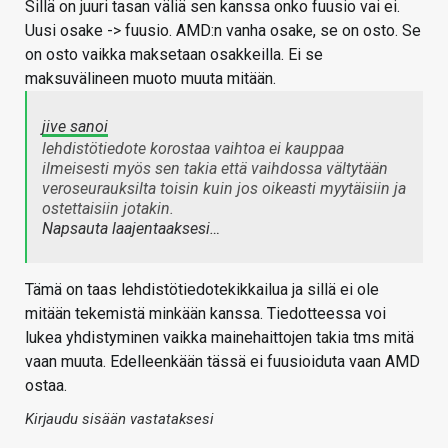
Sillä on juuri tasan väliä sen kanssa onko fuusio vai ei.
Uusi osake -> fuusio. AMD:n vanha osake, se on osto. Se
on osto vaikka maksetaan osakkeilla. Ei se
maksuvälineen muoto muuta mitään.
jive sanoi
lehdistötiedote korostaa vaihtoa ei kauppaa
ilmeisesti myös sen takia että vaihdossa vältytään
veroseurauksilta toisin kuin jos oikeasti myytäisiin ja
ostettaisiin jotakin.
Napsauta laajentaaksesi…
Tämä on taas lehdistötiedotekikkailua ja sillä ei ole
mitään tekemistä minkään kanssa. Tiedotteessa voi
lukea yhdistyminen vaikka mainehaittojen takia tms mitä
vaan muuta. Edelleenkään tässä ei fuusioiduta vaan AMD
ostaa.
Kirjaudu sisään vastataksesi