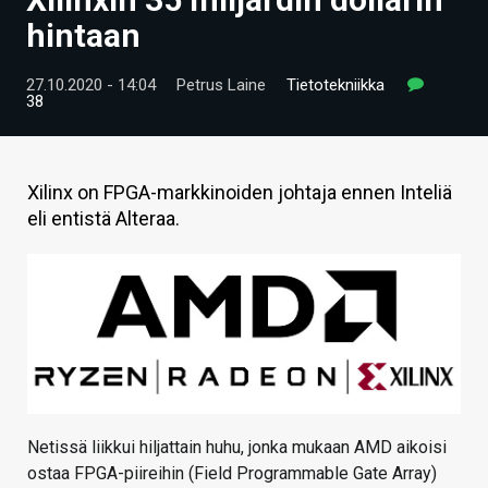
ARTIKKELIT
hintaan
VIDEOT
27.10.2020 - 14:04
Petrus Laine
Tietotekniikka
38
TECHBBS
TIETOA
Xilinx on FPGA-markkinoiden johtaja ennen Inteliä
HINTA.FI
eli entistä Alteraa.
KAUPPA
VAIHDA TEEMA
HAKU
Netissä liikkui hiljattain huhu, jonka mukaan AMD aikoisi
ostaa FPGA-piireihin (Field Programmable Gate Array)