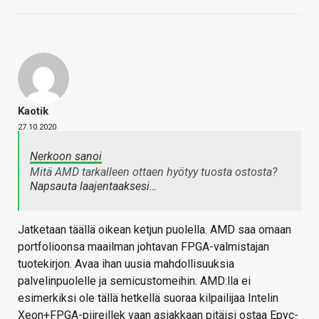
Kaotik
27.10.2020
Nerkoon sanoi
Mitä AMD tarkalleen ottaen hyötyy tuosta ostosta?
Napsauta laajentaaksesi…
Jatketaan täällä oikean ketjun puolella. AMD saa omaan
portfolioonsa maailman johtavan FPGA-valmistajan
tuotekirjon. Avaa ihan uusia mahdollisuuksia
palvelinpuolelle ja semicustomeihin. AMD:lla ei
esimerkiksi ole tällä hetkellä suoraa kilpailijaa Intelin
Xeon+FPGA-piireillek vaan asiakkaan pitäisi ostaa Epyc-