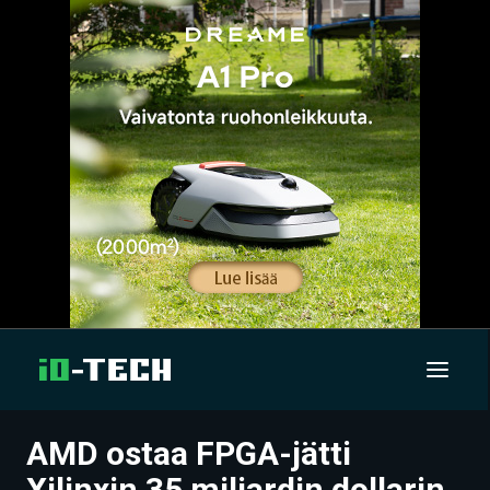
AMD ostaa FPGA-jätti
UUTISET
Xilinxin 35 miljardin dollarin