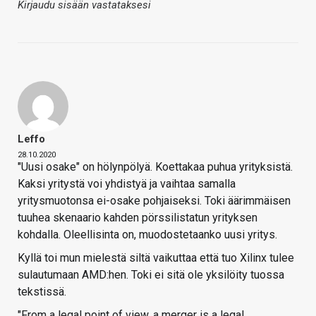
Kirjaudu sisään vastataksesi
Leffo
28.10.2020
"Uusi osake" on hölynpölyä. Koettakaa puhua yrityksistä.
Kaksi yritystä voi yhdistyä ja vaihtaa samalla
yritysmuotonsa ei-osake pohjaiseksi. Toki äärimmäisen
tuuhea skenaario kahden pörssilistatun yrityksen
kohdalla. Oleellisinta on, muodostetaanko uusi yritys.
Kyllä toi mun mielestä siltä vaikuttaa että tuo Xilinx tulee
sulautumaan AMD:hen. Toki ei sitä ole yksilöity tuossa
tekstissä.
"From a legal point of view, a merger is a legal