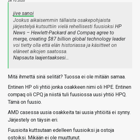
28.10.2020
jive sanoi
Joskus aikaisemmin tällaista osakepohjaista
järjestelyä kutsuttiin vielä rehellisesti fuusioksi
HP
News – Hewlett-Packard and Compaq agree to
merge, creating $87 billion global technology leader
voi tietty olla että elän historiassa ja käsitteet on
eläneet aikojen saatossa.
Napsauta laajentaaksesi…
Mitä ihmettä sinä selität? Tuossa ei ole mitään samaa.
Entinen HP oli yhtiö jonka osakkeen nimi oli HPE. Entinen
compaq oli CPQ ja niistä tuli fuusiossa uusi yhtiö HPQ.
Tämä on fuusio.
AMD casessa uusia osakkeita tai uusia yhtiöitä ei synny.
Järjestely on täysin eri.
Fuusioita kuttsutaan edelleen fuusioiksi ja ostoja
ostoiksi. Mikään ei ole muuttunut.