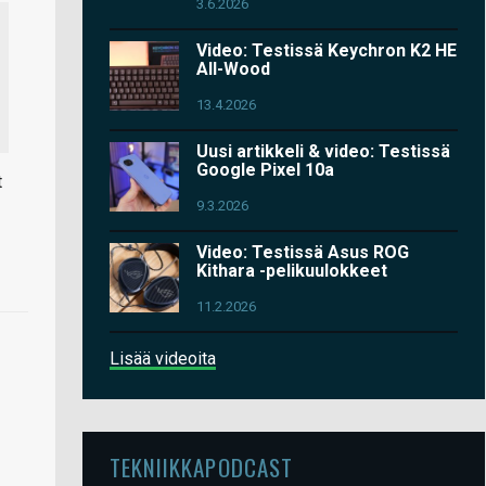
3.6.2026
Video: Testissä Keychron K2 HE
All-Wood
13.4.2026
Uusi artikkeli & video: Testissä
Google Pixel 10a
t
9.3.2026
Video: Testissä Asus ROG
Kithara -pelikuulokkeet
11.2.2026
Lisää videoita
TEKNIIKKAPODCAST