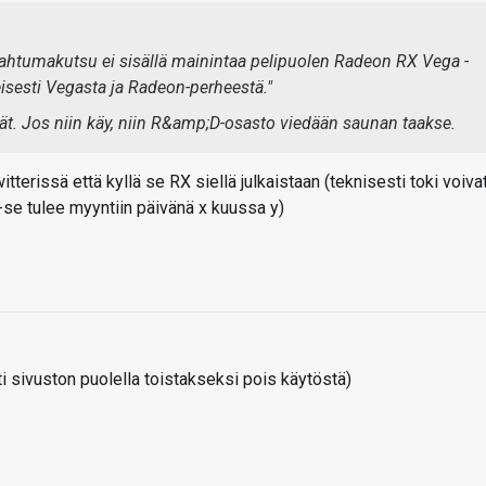
ahtumakutsu ei sisällä mainintaa pelipuolen Radeon RX Vega -
isesti Vegasta ja Radeon-perheestä."
ävät. Jos niin käy, niin R&amp;D-osasto viedään saunan taakse.
tterissä että kyllä se RX siellä julkaistaan (teknisesti toki voiva
a-se tulee myyntiin päivänä x kuussa y)
 sivuston puolella toistakseksi pois käytöstä)