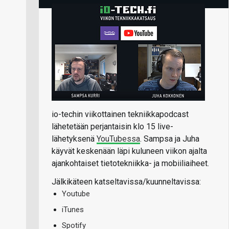
io-techin viikottainen tekniikkapodcast
lähetetään perjantaisin klo 15 live-
lähetyksenä
YouTubessa
. Sampsa ja Juha
käyvät keskenään läpi kuluneen viikon ajalta
ajankohtaiset tietotekniikka- ja mobiiliaiheet.
Jälkikäteen katseltavissa/kuunneltavissa:
Youtube
iTunes
Spotify