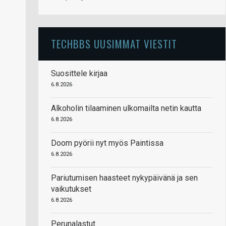
TECHBBS UUSIMMAT VIESTIT
Suosittele kirjaa
6.8.2026
Alkoholin tilaaminen ulkomailta netin kautta
6.8.2026
Doom pyörii nyt myös Paintissa
6.8.2026
Pariutumisen haasteet nykypäivänä ja sen
vaikutukset
6.8.2026
Perunalastut