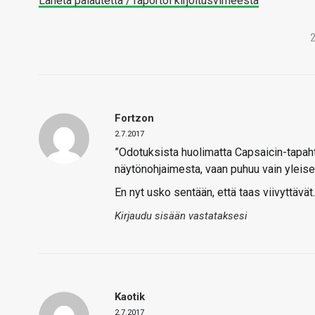
Lähetä palautetta / raportoi kirjoitusvirheestä
Fortzon
2.7.2017
”Odotuksista huolimatta Capsaicin-tapah
näytönohjaimesta, vaan puhuu vain yleis
En nyt usko sentään, että taas viivyttävä
Kirjaudu sisään vastataksesi
Kaotik
2.7.2017