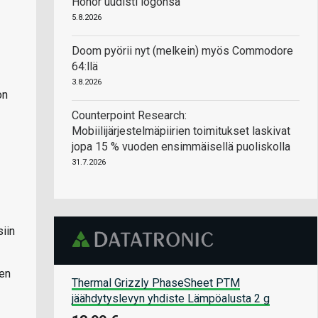
Honor uudisti logonsa
5.8.2026
Doom pyörii nyt (melkein) myös Commodore
64:llä
3.8.2026
on
Counterpoint Research:
Mobiilijärjestelmäpiirien toimitukset laskivat
jopa 15 % vuoden ensimmäisellä puoliskolla
31.7.2026
siin
ien
Thermal Grizzly PhaseSheet PTM
jäähdytyslevyn yhdiste Lämpöalusta 2 g