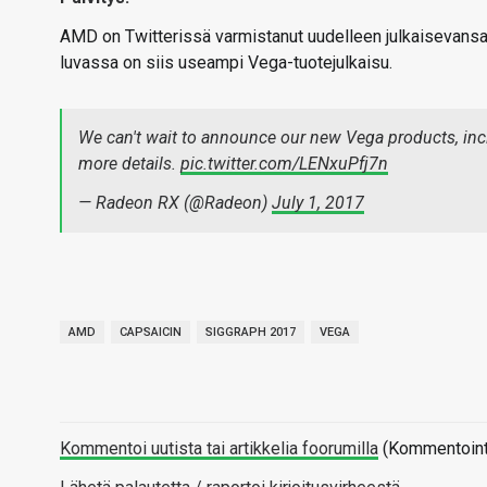
AMD on Twitterissä varmistanut uudelleen julkaisevan
luvassa on siis useampi Vega-tuotejulkaisu.
We can't wait to announce our new Vega products, incl
more details.
pic.twitter.com/LENxuPfj7n
— Radeon RX (@Radeon)
July 1, 2017
AMD
CAPSAICIN
SIGGRAPH 2017
VEGA
Kommentoi uutista tai artikkelia foorumilla
(Kommentointi 