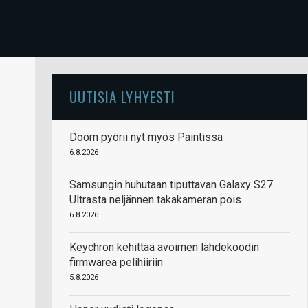
UUTISIA LYHYESTI
Doom pyörii nyt myös Paintissa
6.8.2026
Samsungin huhutaan tiputtavan Galaxy S27
Ultrasta neljännen takakameran pois
6.8.2026
Keychron kehittää avoimen lähdekoodin
firmwarea pelihiiriin
5.8.2026