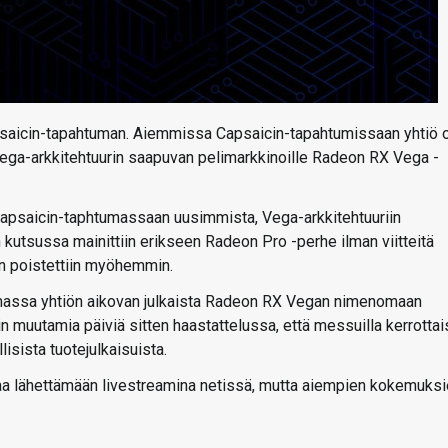
aicin-tapahtuman. Aiemmissa Capsaicin-tapahtumissaan yhtiö 
Vega-arkkitehtuurin saapuvan pelimarkkinoille Radeon RX Vega -
apsaicin-taphtumassaan uusimmista, Vega-arkkitehtuuriin
kutsussa mainittiin erikseen Radeon Pro -perhe ilman viitteitä
n poistettiin myöhemmin.
massa yhtiön aikovan julkaista Radeon RX Vegan nimenomaan
n muutamia päiviä sitten haastattelussa, että messuilla kerrottai
isista tuotejulkaisuista.
maa lähettämään livestreamina netissä, mutta aiempien kokemuks