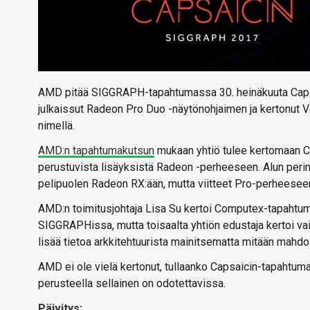
AMD pitää SIGGRAPH-tapahtumassa 30. heinäkuuta Caps
julkaissut Radeon Pro Duo -näytönohjaimen ja kertonut 
nimellä.
AMD:n tapahtumakutsun
mukaan yhtiö tulee kertomaan C
perustuvista lisäyksistä Radeon -perheeseen. Alun perin 
pelipuolen Radeon RX:ään, mutta viitteet Pro-perheesee
AMD:n toimitusjohtaja Lisa Su kertoi Computex-tapahtu
SIGGRAPHissa, mutta toisaalta yhtiön edustaja kertoi vai
lisää tietoa arkkitehtuurista mainitsematta mitään mahdoll
AMD ei ole vielä kertonut, tullaanko Capsaicin-tapahtu
perusteella sellainen on odotettavissa.
Päivitys: