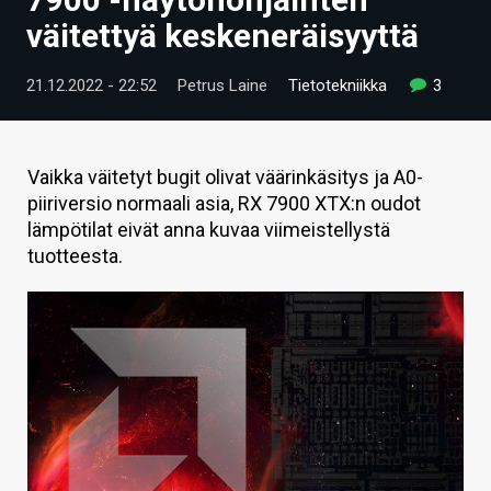
ARTIKKELIT
väitettyä keskeneräisyyttä
VIDEOT
21.12.2022 - 22:52
Petrus Laine
Tietotekniikka
3
TECHBBS
TIETOA
Vaikka väitetyt bugit olivat väärinkäsitys ja A0-
piiriversio normaali asia, RX 7900 XTX:n oudot
HINTA.FI
lämpötilat eivät anna kuvaa viimeistellystä
tuotteesta.
KAUPPA
VAIHDA TEEMA
HAKU