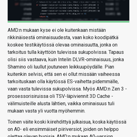
AMD:n mukaan kyse ei ole kuitenkaan mistään
rikkinäisestä ominaisuudesta, vaan koko koodipätkä
koskee testikäytössä olevaa ominaisuutta, jonka on
tarkoitus tulla käyttöön tulevissa sukupolvissa. Tapaus
olisi siis vastaava, kuin Intelin DLVR-ominaisuus, jonka
Shamino oli luullut joutuneen leikkuupöydälle. Pian
kuitenkin selvisi, että sen ei ollut missään vaiheessa
tarkoituskaan olla käytössä ES-vaihetta pidemmälle,
vaan vasta tulevissa sukupolvissa. Myös AMD:n Zen 3 -
prosessorisiruissa oli TSV-läpiviennit 3D Cache -
välimuisteille alusta lähtien, vaikka ominaisuus tuli
mukaan vasta yli vuotta myöhemmin.
Toinen väite koski kiirehdittyä julkaisua, koska käytössä
on A0- eli ensimmäiset piiriversiot, joiden on helppo
olettaa olevan bugisia. AMD:n mukaan A0-version