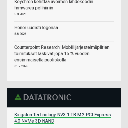
Keychron kehittää avoimen lähdekoodin
firmwarea pelihiiriin
5.8.2026
Honor uudisti logonsa
5.8.2026
Counterpoint Research: Mobiilijärjestelmäpiirien
toimitukset laskivat jopa 15 % vuoden
ensimmäisellä puoliskolla
31.7.2026
Kingston Technology NV3 1 TB M.2 PCI Express
4.0 NVMe 3D NAND