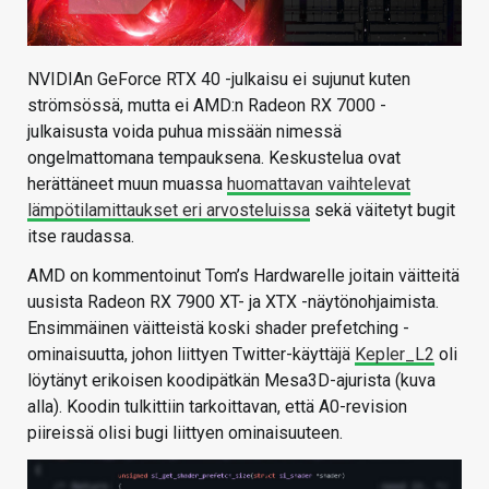
NVIDIAn GeForce RTX 40 -julkaisu ei sujunut kuten
strömsössä, mutta ei AMD:n Radeon RX 7000 -
julkaisusta voida puhua missään nimessä
ongelmattomana tempauksena. Keskustelua ovat
herättäneet muun muassa
huomattavan vaihtelevat
lämpötilamittaukset eri arvosteluissa
sekä väitetyt bugit
itse raudassa.
AMD on kommentoinut Tom’s Hardwarelle joitain väitteitä
uusista Radeon RX 7900 XT- ja XTX -näytönohjaimista.
Ensimmäinen väitteistä koski shader prefetching -
ominaisuutta, johon liittyen Twitter-käyttäjä
Kepler_L2
oli
löytänyt erikoisen koodipätkän Mesa3D-ajurista (kuva
alla). Koodin tulkittiin tarkoittavan, että A0-revision
piireissä olisi bugi liittyen ominaisuuteen.