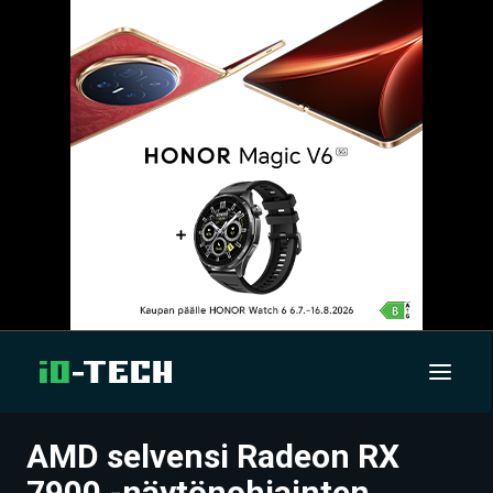
AMD selvensi Radeon RX
UUTISET
7900 -näytönohjainten