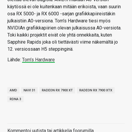
käytössä ei ole kuitenkaan mitään erikoista, vaan suurin
osa RX 5000- ja RX 6000 -sarjan grafiikkapiireistäkin
julkaistiin A0-versiona. Tom’s Hardware tiesi myös
NVIDIAn grafiikkapiirien olevan julkaisussa A0-versiota.
Toki kaikki projektit eivät ole yhtä onnekkaita, kuten
Sapphire Rapids joka oli tiettävästi viime näkemältä jo
12. versiossaan H5 steppinginä.
Lähde:
Tom’s Hardware
AMD
NAVI 31
RADEON RX 7900 XT
RADEON RX 7900 XTX
RDNA 3
Kommentoi uutista tai artikkelia foorumilla