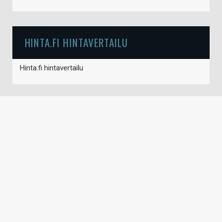
HINTA.FI HINTAVERTAILU
Hinta.fi hintavertailu