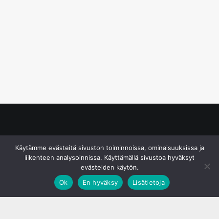
© S&J Media Oy
Käytämme evästeitä sivuston toiminnoissa, ominaisuuksissa ja
liikenteen analysoinnissa. Käyttämällä sivustoa hyväksyt
evästeiden käytön.
Ok
En hyväksy
Lisätietoja
;