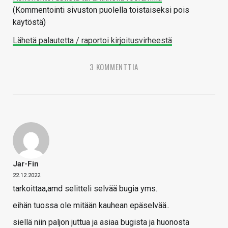
(Kommentointi sivuston puolella toistaiseksi pois
käytöstä)
Lähetä palautetta / raportoi kirjoitusvirheestä
3 KOMMENTTIA
Jar-Fin
22.12.2022
tarkoittaa,amd selitteli selvää bugia yms.
eihän tuossa ole mitään kauhean epäselvää..
siellä niin paljon juttua ja asiaa bugista ja huonosta