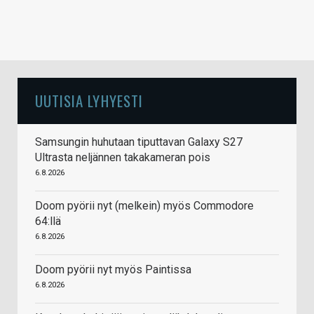
UUTISIA LYHYESTI
Samsungin huhutaan tiputtavan Galaxy S27
Ultrasta neljännen takakameran pois
6.8.2026
Doom pyörii nyt (melkein) myös Commodore
64:llä
6.8.2026
Doom pyörii nyt myös Paintissa
6.8.2026