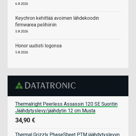
6.8.2026
Keychron kehittää avoimen lähdekoodin
firmwarea pelihiiriin
5.8.2026
Honor uudisti logonsa
5.8.2026
Thermalright Peerless Assassin 120 SE Suoritin
Jäähdytyslevy/jäähdytin 12 cm Musta
34,90 €
Thermal Grizzly PhaseSheet PTM jäähdytyslevyn