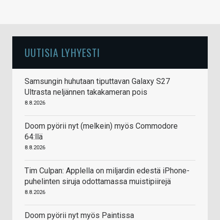
UUTISIA LYHYESTI
Samsungin huhutaan tiputtavan Galaxy S27
Ultrasta neljännen takakameran pois
8.8.2026
Doom pyörii nyt (melkein) myös Commodore
64:llä
8.8.2026
Tim Culpan: Applella on miljardin edestä iPhone-
puhelinten siruja odottamassa muistipiirejä
8.8.2026
Doom pyörii nyt myös Paintissa