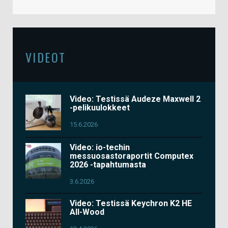
VIDEOT
Video: Testissä Audeze Maxwell 2
-pelikuulokkeet
15.6.2026
Video: io-techin
messuosastoraportit Computex
2026 -tapahtumasta
3.6.2026
Video: Testissä Keychron K2 HE
All-Wood