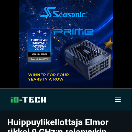
Huippuylikellottaja Elmor
UUTISET
rikkoi 9 GHz:n rajapyykin