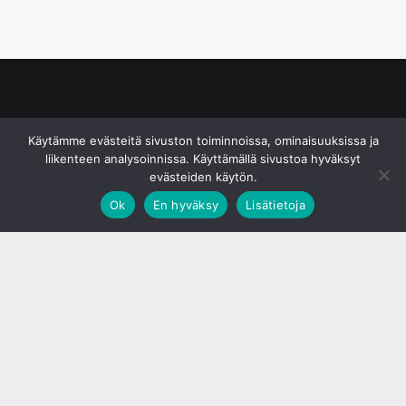
© S&J Media Oy
Käytämme evästeitä sivuston toiminnoissa, ominaisuuksissa ja
liikenteen analysoinnissa. Käyttämällä sivustoa hyväksyt
evästeiden käytön.
Ok
En hyväksy
Lisätietoja
;