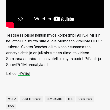
Testisessioissa nähtiin myös korkeampi 9015,4 MHz:n
kellotaajuus, mutta siitä ei ole olemassa virallista CPU-Z
-tulosta. SkatterBencher oli mukana seuraamassa
ennätysjahtia ja on julkaissut sen tiimoilta videon.
Samassa sessiossa saavutettiin myös uudet PiFast- ja
SuperPi 1M -ennätykset.
Lähde:
HWBot
9 GHZ
CORE I9-13900K
ELMORLABS
LHE
OVER 9000
ROG