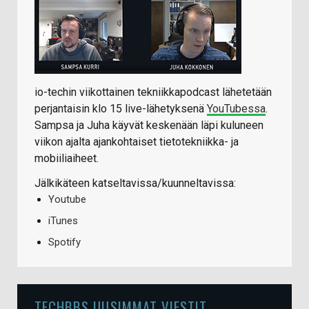
io-techin viikottainen tekniikkapodcast lähetetään
perjantaisin klo 15 live-lähetyksenä
YouTubessa
.
Sampsa ja Juha käyvät keskenään läpi kuluneen
viikon ajalta ajankohtaiset tietotekniikka- ja
mobiiliaiheet.
Jälkikäteen katseltavissa/kuunneltavissa:
Youtube
iTunes
Spotify
TECHBBS UUSIMMAT VIESTIT