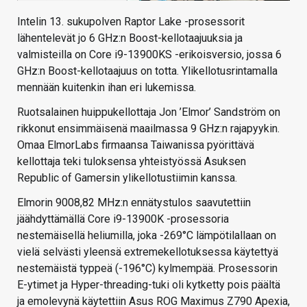
Intelin 13. sukupolven Raptor Lake -prosessorit
lähentelevät jo 6 GHz:n Boost-kellotaajuuksia ja
valmisteilla on Core i9-13900KS -erikoisversio, jossa 6
GHz:n Boost-kellotaajuus on totta. Ylikellotusrintamalla
mennään kuitenkin ihan eri lukemissa.
Ruotsalainen huippukellottaja Jon ’Elmor’ Sandström on
rikkonut ensimmäisenä maailmassa 9 GHz:n rajapyykin.
Omaa ElmorLabs firmaansa Taiwanissa pyörittävä
kellottaja teki tuloksensa yhteistyössä Asuksen
Republic of Gamersin ylikellotustiimin kanssa.
Elmorin 9008,82 MHz:n ennätystulos saavutettiin
jäähdyttämällä Core i9-13900K -prosessoria
nestemäisellä heliumilla, joka -269°C lämpötilallaan on
vielä selvästi yleensä extremekellotuksessa käytettyä
nestemäistä typpeä (-196°C) kylmempää. Prosessorin
E-ytimet ja Hyper-threading-tuki oli kytketty pois päältä
ja emolevynä käytettiin Asus ROG Maximus Z790 Apexia,