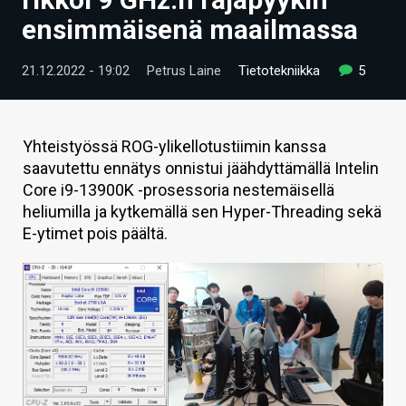
ARTIKKELIT
ensimmäisenä maailmassa
VIDEOT
21.12.2022 - 19:02
Petrus Laine
Tietotekniikka
5
TECHBBS
TIETOA
Yhteistyössä ROG-ylikellotustiimin kanssa
saavutettu ennätys onnistui jäähdyttämällä Intelin
HINTA.FI
Core i9-13900K -prosessoria nestemäisellä
heliumilla ja kytkemällä sen Hyper-Threading sekä
KAUPPA
E-ytimet pois päältä.
VAIHDA TEEMA
HAKU