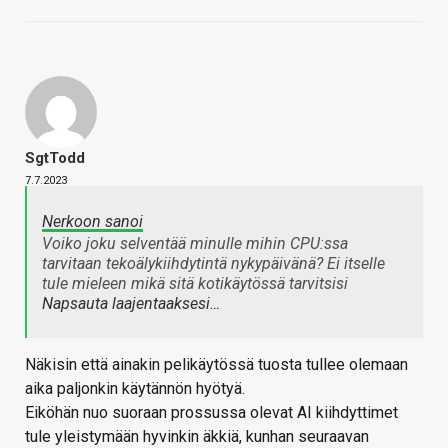
SgtTodd
7.7.2023
Nerkoon sanoi
Voiko joku selventää minulle mihin CPU:ssa
tarvitaan tekoälykiihdytintä nykypäivänä? Ei itselle
tule mieleen mikä sitä kotikäytössä tarvitsisi
Napsauta laajentaaksesi…
Näkisin että ainakin pelikäytössä tuosta tullee olemaan
aika paljonkin käytännön hyötyä.
Eiköhän nuo suoraan prossussa olevat AI kiihdyttimet
tule yleistymään hyvinkin äkkiä, kunhan seuraavan