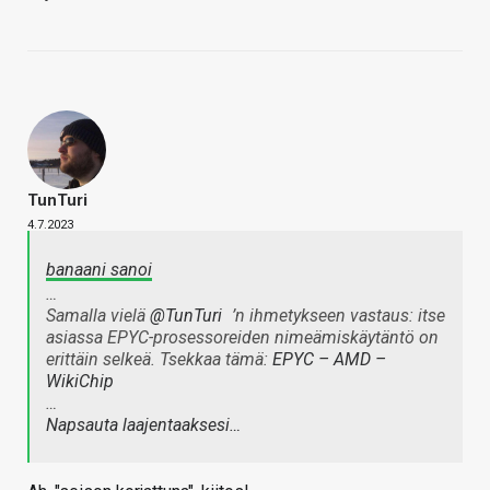
TunTuri
4.7.2023
banaani sanoi
…
Samalla vielä
@TunTuri
’n ihmetykseen vastaus: itse
asiassa EPYC-prosessoreiden nimeämiskäytäntö on
erittäin selkeä. Tsekkaa tämä:
EPYC – AMD –
WikiChip
…
Napsauta laajentaaksesi…