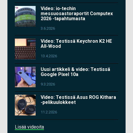
Video: io-techin
messuosastoraportit Computex
2026 -tapahtumasta
3.6.2026
Video: Testissä Keychron K2 HE
All-Wood
13.4.2026
Uusi artikkeli & video: Testissä
Google Pixel 10a
9.3.2026
Video: Testissä Asus ROG Kithara
-pelikuulokkeet
11.2.2026
Lisää videoita