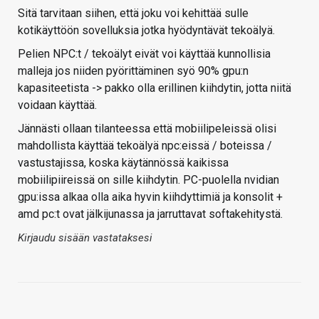
Sitä tarvitaan siihen, että joku voi kehittää sulle
kotikäyttöön sovelluksia jotka hyödyntävät tekoälyä.
Pelien NPC:t / tekoälyt eivät voi käyttää kunnollisia
malleja jos niiden pyörittäminen syö 90% gpu:n
kapasiteetista -> pakko olla erillinen kiihdytin, jotta niitä
voidaan käyttää.
Jännästi ollaan tilanteessa että mobiilipeleissä olisi
mahdollista käyttää tekoälyä npc:eissä / boteissa /
vastustajissa, koska käytännössä kaikissa
mobiilipiireissä on sille kiihdytin. PC-puolella nvidian
gpu:issa alkaa olla aika hyvin kiihdyttimiä ja konsolit +
amd pc:t ovat jälkijunassa ja jarruttavat softakehitystä.
Kirjaudu sisään vastataksesi