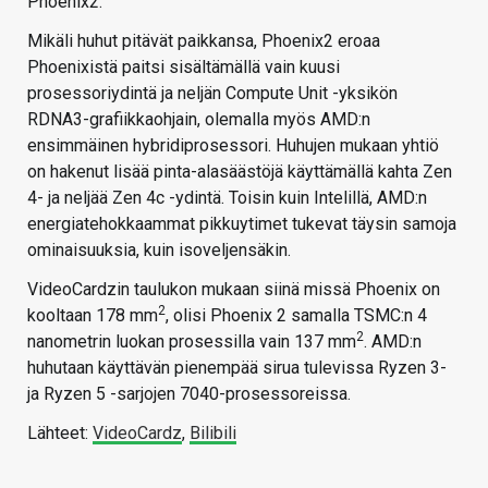
Phoenix2.
Mikäli huhut pitävät paikkansa, Phoenix2 eroaa
Phoenixistä paitsi sisältämällä vain kuusi
prosessoriydintä ja neljän Compute Unit -yksikön
RDNA3-grafiikkaohjain, olemalla myös AMD:n
ensimmäinen hybridiprosessori. Huhujen mukaan yhtiö
on hakenut lisää pinta-alasäästöjä käyttämällä kahta Zen
4- ja neljää Zen 4c -ydintä. Toisin kuin Intelillä, AMD:n
energiatehokkaammat pikkuytimet tukevat täysin samoja
ominaisuuksia, kuin isoveljensäkin.
VideoCardzin taulukon mukaan siinä missä Phoenix on
2
kooltaan 178 mm
, olisi Phoenix 2 samalla TSMC:n 4
2
nanometrin luokan prosessilla vain 137 mm
. AMD:n
huhutaan käyttävän pienempää sirua tulevissa Ryzen 3-
ja Ryzen 5 -sarjojen 7040-prosessoreissa.
Lähteet:
VideoCardz
,
Bilibili