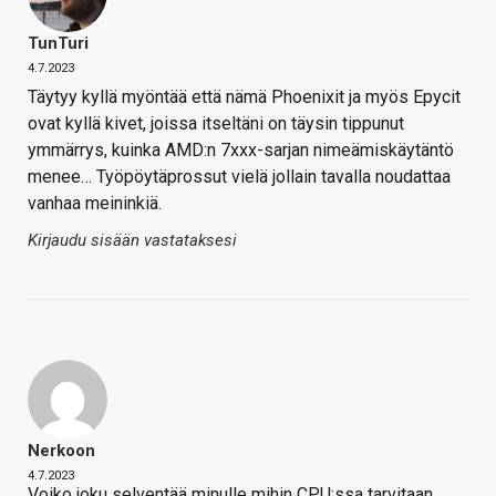
TunTuri
4.7.2023
Täytyy kyllä myöntää että nämä Phoenixit ja myös Epycit
ovat kyllä kivet, joissa itseltäni on täysin tippunut
ymmärrys, kuinka AMD:n 7xxx-sarjan nimeämiskäytäntö
menee… Työpöytäprossut vielä jollain tavalla noudattaa
vanhaa meininkiä.
Kirjaudu sisään vastataksesi
Nerkoon
4.7.2023
Voiko joku selventää minulle mihin CPU:ssa tarvitaan