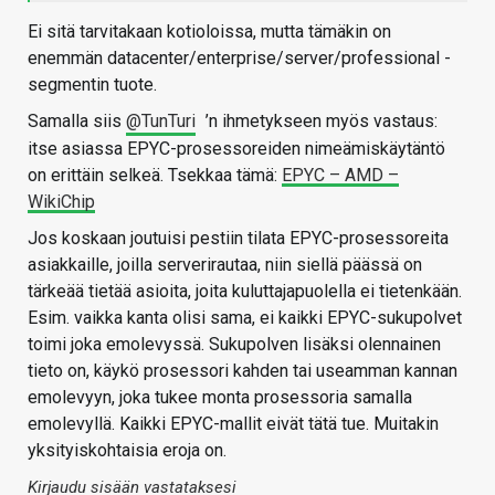
Ei sitä tarvitakaan kotioloissa, mutta tämäkin on
enemmän datacenter/enterprise/server/professional -
segmentin tuote.
Samalla siis
@TunTuri
’n ihmetykseen myös vastaus:
itse asiassa EPYC-prosessoreiden nimeämiskäytäntö
on erittäin selkeä. Tsekkaa tämä:
EPYC – AMD –
WikiChip
Jos koskaan joutuisi pestiin tilata EPYC-prosessoreita
asiakkaille, joilla serverirautaa, niin siellä päässä on
tärkeää tietää asioita, joita kuluttajapuolella ei tietenkään.
Esim. vaikka kanta olisi sama, ei kaikki EPYC-sukupolvet
toimi joka emolevyssä. Sukupolven lisäksi olennainen
tieto on, käykö prosessori kahden tai useamman kannan
emolevyyn, joka tukee monta prosessoria samalla
emolevyllä. Kaikki EPYC-mallit eivät tätä tue. Muitakin
yksityiskohtaisia eroja on.
Kirjaudu sisään vastataksesi