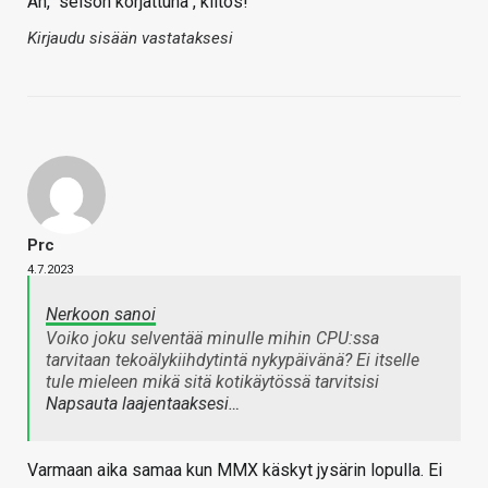
Ah, "seison korjattuna", kiitos!
Kirjaudu sisään vastataksesi
Prc
4.7.2023
Nerkoon sanoi
Voiko joku selventää minulle mihin CPU:ssa
tarvitaan tekoälykiihdytintä nykypäivänä? Ei itselle
tule mieleen mikä sitä kotikäytössä tarvitsisi
Napsauta laajentaaksesi…
Varmaan aika samaa kun MMX käskyt jysärin lopulla. Ei