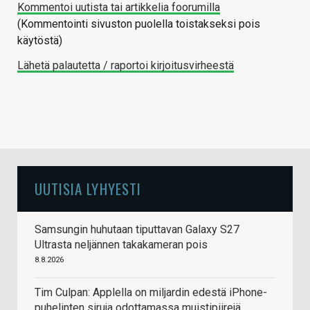
Kommentoi uutista tai artikkelia foorumilla
(Kommentointi sivuston puolella toistakseksi pois
käytöstä)
Lähetä palautetta / raportoi kirjoitusvirheestä
UUTISIA LYHYESTI
Samsungin huhutaan tiputtavan Galaxy S27
Ultrasta neljännen takakameran pois
8.8.2026
Tim Culpan: Applella on miljardin edestä iPhone-
puhelinten siruja odottamassa muistipiirejä