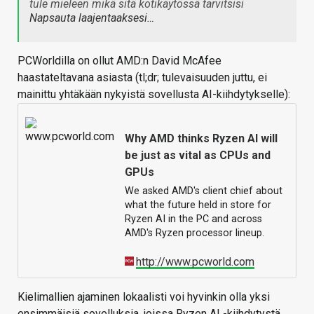
tule mieleen mikä sitä kotikäytössä tarvitsisi
Napsauta laajentaaksesi…
PCWorldilla on ollut AMD:n David McAfee
haastateltavana asiasta (tl;dr; tulevaisuuden juttu, ei
mainittu yhtäkään nykyistä sovellusta AI-kiihdytykselle):
Why AMD thinks Ryzen AI will
be just as vital as CPUs and
GPUs
We asked AMD's client chief about
what the future held in store for
Ryzen AI in the PC and across
AMD's Ryzen processor lineup.
http://www.pcworld.com
Kielimallien ajaminen lokaalisti voi hyvinkin olla yksi
ensimmäisiä sovelluksia, joissa Ryzen AI -kiihdytystä