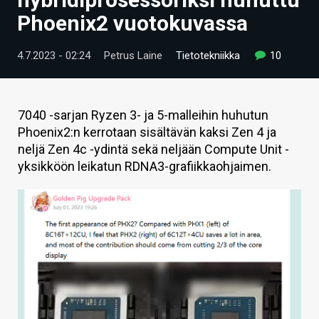
ARTIKKELIT
Phoenix2 vuotokuvassa
VIDEOT
4.7.2023 - 02:24
Petrus Laine
Tietotekniikka
10
TECHBBS
TIETOA
7040 -sarjan Ryzen 3- ja 5-malleihin huhutun
Phoenix2:n kerrotaan sisältävän kaksi Zen 4 ja
HINTA.FI
neljä Zen 4c -ydintä sekä neljään Compute Unit -
yksikköön leikatun RDNA3-grafiikkaohjaimen.
KAUPPA
VAIHDA TEEMA
HAKU