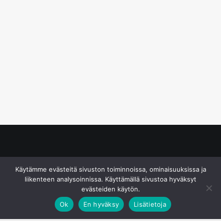
© S&J Media Oy
Käytämme evästeitä sivuston toiminnoissa, ominaisuuksissa ja
liikenteen analysoinnissa. Käyttämällä sivustoa hyväksyt
evästeiden käytön.
Ok
En hyväksy
Lisätietoja