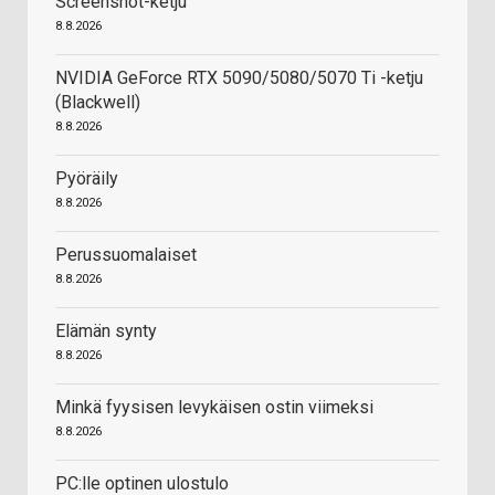
Screenshot-ketju
8.8.2026
NVIDIA GeForce RTX 5090/5080/5070 Ti -ketju
(Blackwell)
8.8.2026
Pyöräily
8.8.2026
Perussuomalaiset
8.8.2026
Elämän synty
8.8.2026
Minkä fyysisen levykäisen ostin viimeksi
8.8.2026
PC:lle optinen ulostulo