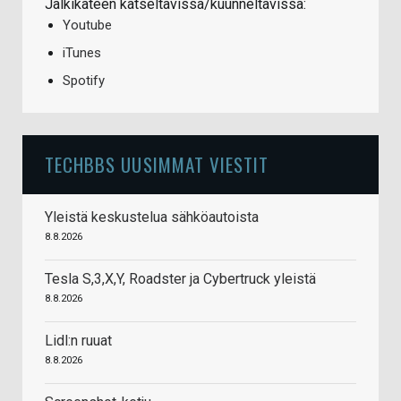
Jälkikäteen katseltavissa/kuunneltavissa:
Youtube
iTunes
Spotify
TECHBBS UUSIMMAT VIESTIT
Yleistä keskustelua sähköautoista
8.8.2026
Tesla S,3,X,Y, Roadster ja Cybertruck yleistä
8.8.2026
Lidl:n ruuat
8.8.2026