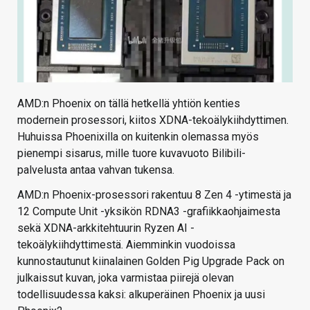
AMD:n Phoenix on tällä hetkellä yhtiön kenties
modernein prosessori, kiitos XDNA-tekoälykiihdyttimen.
Huhuissa Phoenixilla on kuitenkin olemassa myös
pienempi sisarus, mille tuore kuvavuoto Bilibili-
palvelusta antaa vahvan tukensa.
AMD:n Phoenix-prosessori rakentuu 8 Zen 4 -ytimestä ja
12 Compute Unit -yksikön RDNA3 -grafiikkaohjaimesta
sekä XDNA-arkkitehtuurin Ryzen AI -
tekoälykiihdyttimestä. Aiemminkin vuodoissa
kunnostautunut kiinalainen Golden Pig Upgrade Pack on
julkaissut kuvan, joka varmistaa piirejä olevan
todellisuudessa kaksi: alkuperäinen Phoenix ja uusi