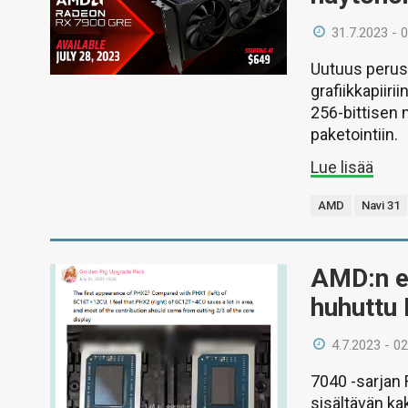
31.7.2023 - 
Uutuus perust
grafiikkapiir
256-bittisen
paketointiin.
Lue lisää
AMD
Navi 31
AMD:n e
huhuttu
4.7.2023 - 02
7040 -sarjan 
sisältävän ka