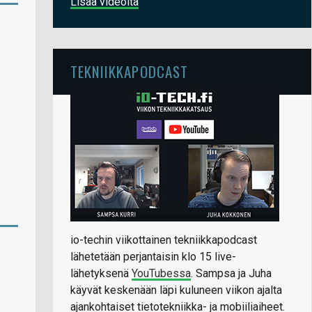
Lisää videoita
TEKNIIKKAPODCAST
io-techin viikottainen tekniikkapodcast
lähetetään perjantaisin klo 15 live-
lähetyksenä
YouTubessa
. Sampsa ja Juha
käyvät keskenään läpi kuluneen viikon ajalta
ajankohtaiset tietotekniikka- ja mobiiliaiheet.