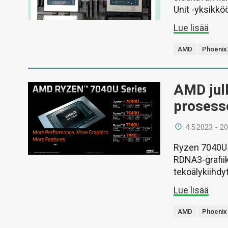
Unit -yksikkö
Lue lisää
AMD
Phoenix
AMD julk
prosesso
4.5.2023 - 20
Ryzen 7040U -
RDNA3-grafiik
tekoälykiihdyt
Lue lisää
AMD
Phoenix