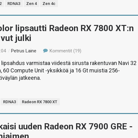
2
RDNA3
Zen 4
Zen 4c
lor lipsautti Radeon RX 7800 XT:n
vut julki
:04
/
Petrus Laine
Kommentit (19)
lipsahdus varmistaa viidestä sirusta rakentuvan Navi 32
in, 60 Compute Unit -yksikköä ja 16 Gt muistia 256-
tiväylän jatkeena.
RDNA3
Radeon RX 7800 XT
kaisi uuden Radeon RX 7900 GRE -
hjaimen