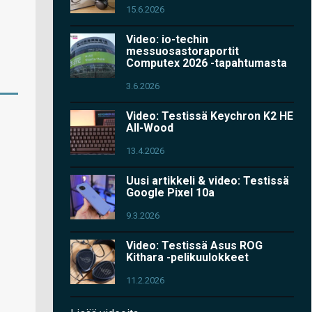
15.6.2026
Video: io-techin
messuosastoraportit
Computex 2026 -tapahtumasta
3.6.2026
Video: Testissä Keychron K2 HE
All-Wood
13.4.2026
Uusi artikkeli & video: Testissä
Google Pixel 10a
9.3.2026
Video: Testissä Asus ROG
Kithara -pelikuulokkeet
11.2.2026