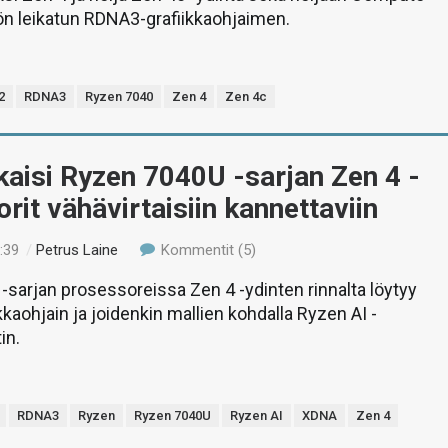
ön leikatun RDNA3-grafiikkaohjaimen.
2
RDNA3
Ryzen 7040
Zen 4
Zen 4c
aisi Ryzen 7040U -sarjan Zen 4 -
rit vähävirtaisiin kannettaviin
:39
/
Petrus Laine
Kommentit (5)
sarjan prosessoreissa Zen 4 -ydinten rinnalta löytyy
kaohjain ja joidenkin mallien kohdalla Ryzen AI -
in.
RDNA3
Ryzen
Ryzen 7040U
Ryzen AI
XDNA
Zen 4