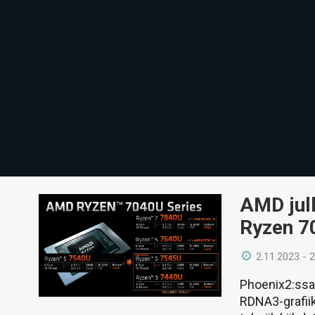
AMD julk
Ryzen 70
2.11.2023 - 
Phoenix2:ssa 
RDNA3-grafiik