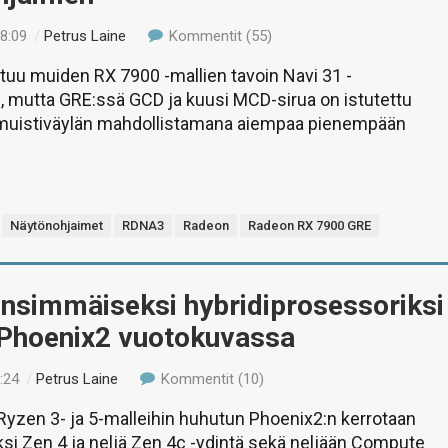
08:09
/
Petrus Laine
Kommentit (55)
uu muiden RX 7900 -mallien tavoin Navi 31 -
iin, mutta GRE:ssä GCD ja kuusi MCD-sirua on istutettu
 muistiväylän mahdollistamana aiempaa pienempään
Näytönohjaimet
RDNA3
Radeon
Radeon RX 7900 GRE
nsimmäiseksi hybridiprosessoriksi
 Phoenix2 vuotokuvassa
:24
/
Petrus Laine
Kommentit (10)
Ryzen 3- ja 5-malleihin huhutun Phoenix2:n kerrotaan
ksi Zen 4 ja neljä Zen 4c -ydintä sekä neljään Compute