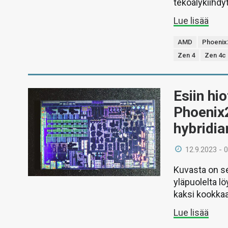
tekoälykiihdy
Lue lisää
AMD
Phoenix
Zen 4
Zen 4c
Esiin hi
Phoenix
hybridia
12.9.2023 - 
Kuvasta on se
yläpuolelta l
kaksi kookkaa
Lue lisää