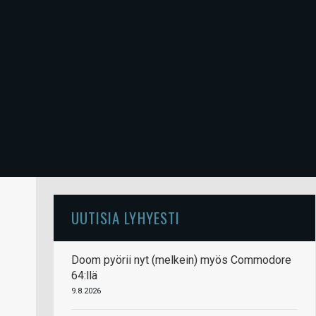
UUTISIA LYHYESTI
Doom pyörii nyt (melkein) myös Commodore
64:llä
9.8.2026