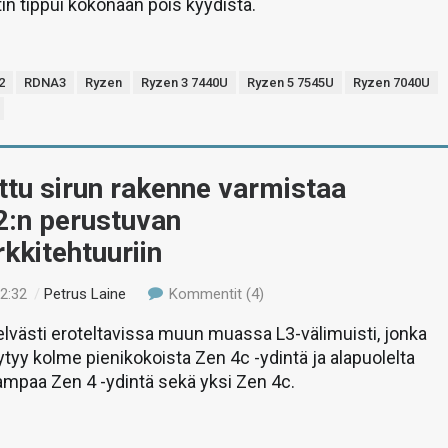
tin tippui kokonaan pois kyydistä.
2
RDNA3
Ryzen
Ryzen 3 7440U
Ryzen 5 7545U
Ryzen 7040U
ottu sirun rakenne varmistaa
2:n perustuvan
rkkitehtuuriin
02:32
/
Petrus Laine
Kommentit (4)
lvästi eroteltavissa muun muassa L3-välimuisti, jonka
öytyy kolme pienikokoista Zen 4c -ydintä ja alapuolelta
mpaa Zen 4 -ydintä sekä yksi Zen 4c.