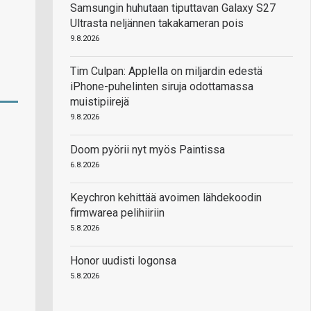
Samsungin huhutaan tiputtavan Galaxy S27
Ultrasta neljännen takakameran pois
9.8.2026
Tim Culpan: Applella on miljardin edestä
iPhone-puhelinten siruja odottamassa
muistipiirejä
9.8.2026
Doom pyörii nyt myös Paintissa
6.8.2026
Keychron kehittää avoimen lähdekoodin
firmwarea pelihiiriin
5.8.2026
Honor uudisti logonsa
5.8.2026