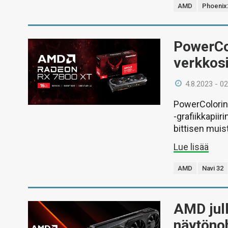
AMD
Phoenix
PowerCo
verkkosi
4.8.2023 - 02
PowerColorin 
-grafiikkapiir
bittisen muis
Lue lisää
AMD
Navi 32
AMD jul
näytöno