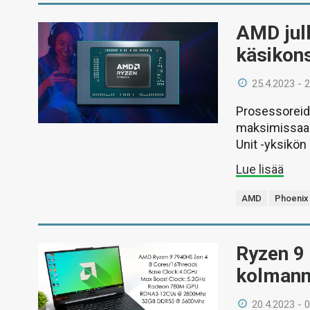
AMD julk
käsikons
25.4.2023 - 
Prosessoreide
maksimissaan
Unit -yksikön
Lue lisää
AMD
Phoenix
Ryzen 9
kolmann
20.4.2023 - 