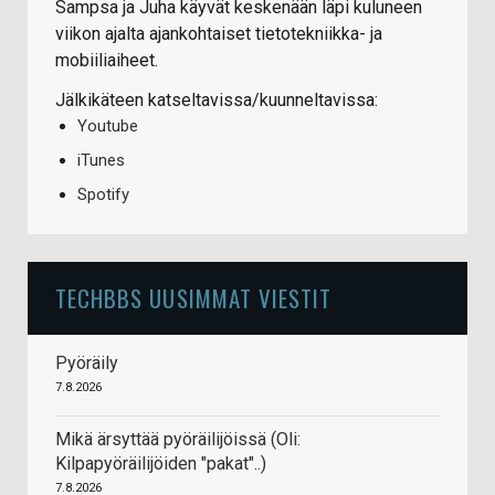
Sampsa ja Juha käyvät keskenään läpi kuluneen
viikon ajalta ajankohtaiset tietotekniikka- ja
mobiiliaiheet.
Jälkikäteen katseltavissa/kuunneltavissa:
Youtube
iTunes
Spotify
TECHBBS UUSIMMAT VIESTIT
Pyöräily
7.8.2026
Mikä ärsyttää pyöräilijöissä (Oli:
Kilpapyöräilijöiden "pakat"..)
7.8.2026