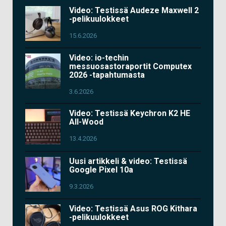
Video: Testissä Audeze Maxwell 2
-pelikuulokkeet
15.6.2026
Video: io-techin
messuosastoraportit Computex
2026 -tapahtumasta
3.6.2026
Video: Testissä Keychron K2 HE
All-Wood
13.4.2026
Uusi artikkeli & video: Testissä
Google Pixel 10a
9.3.2026
Video: Testissä Asus ROG Kithara
-pelikuulokkeet