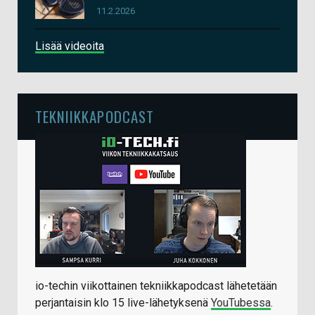
11.2.2026
Lisää videoita
TEKNIIKKAPODCAST
io-techin viikottainen tekniikkapodcast lähetetään
perjantaisin klo 15 live-lähetyksenä
YouTubessa
.