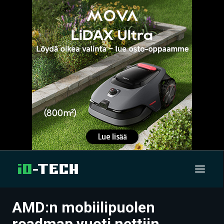
AMD:n mobiilipuolen
UUTISET
roadmap vuoti nettiin