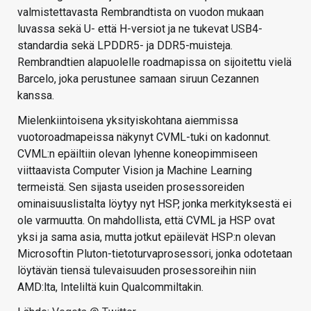
valmistettavasta Rembrandtista on vuodon mukaan
luvassa sekä U- että H-versiot ja ne tukevat USB4-
standardia sekä LPDDR5- ja DDR5-muisteja.
Rembrandtien alapuolelle roadmapissa on sijoitettu vielä
Barcelo, joka perustunee samaan siruun Cezannen
kanssa.
Mielenkiintoisena yksityiskohtana aiemmissa
vuotoroadmapeissa näkynyt CVML-tuki on kadonnut.
CVML:n epäiltiin olevan lyhenne koneopimmiseen
viittaavista Computer Vision ja Machine Learning
termeistä. Sen sijasta useiden prosessoreiden
ominaisuuslistalta löytyy nyt HSP, jonka merkityksestä ei
ole varmuutta. On mahdollista, että CVML ja HSP ovat
yksi ja sama asia, mutta jotkut epäilevät HSP:n olevan
Microsoftin Pluton-tietoturvaprosessori, jonka odotetaan
löytävän tiensä tulevaisuuden prosessoreihin niin
AMD:lta, Inteliltä kuin Qualcommiltakin.