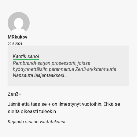
MRkukov
22.5.2021
Kaotik sanoi
Rembrandt-sarjan prosessorit, joissa
hyödynnettäisiin paranneltua Zen3-arkkitehtuuria
Napsauta laajentaaksesi…
Zen3+
Jännä että taas se + on ilmestynyt vuotoihin. Ehkä se
sieltä oikeasti tuleekin
Kirjaudu sisään vastataksesi