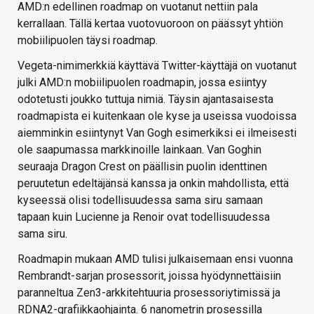
AMD:n edellinen roadmap on vuotanut nettiin pala
kerrallaan. Tällä kertaa vuotovuoroon on päässyt yhtiön
mobiilipuolen täysi roadmap.
Vegeta-nimimerkkiä käyttävä Twitter-käyttäjä on vuotanut
julki AMD:n mobiilipuolen roadmapin, jossa esiintyy
odotetusti joukko tuttuja nimiä. Täysin ajantasaisesta
roadmapista ei kuitenkaan ole kyse ja useissa vuodoissa
aiemminkin esiintynyt Van Gogh esimerkiksi ei ilmeisesti
ole saapumassa markkinoille lainkaan. Van Goghin
seuraaja Dragon Crest on päällisin puolin identtinen
peruutetun edeltäjänsä kanssa ja onkin mahdollista, että
kyseessä olisi todellisuudessa sama siru samaan
tapaan kuin Lucienne ja Renoir ovat todellisuudessa
sama siru.
Roadmapin mukaan AMD tulisi julkaisemaan ensi vuonna
Rembrandt-sarjan prosessorit, joissa hyödynnettäisiin
paranneltua Zen3-arkkitehtuuria prosessoriytimissä ja
RDNA2-grafiikkaohjainta. 6 nanometrin prosessilla