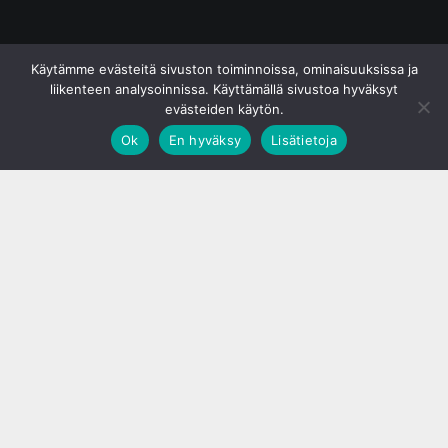
© S&J Media Oy
Käytämme evästeitä sivuston toiminnoissa, ominaisuuksissa ja
liikenteen analysoinnissa. Käyttämällä sivustoa hyväksyt
evästeiden käytön.
Ok
En hyväksy
Lisätietoja
;