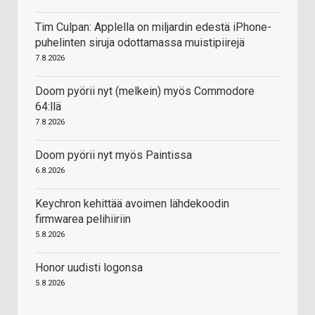
Tim Culpan: Applella on miljardin edestä iPhone-
puhelinten siruja odottamassa muistipiirejä
7.8.2026
Doom pyörii nyt (melkein) myös Commodore
64:llä
7.8.2026
Doom pyörii nyt myös Paintissa
6.8.2026
Keychron kehittää avoimen lähdekoodin
firmwarea pelihiiriin
5.8.2026
Honor uudisti logonsa
5.8.2026