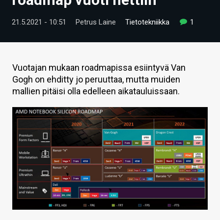
ARTIKKELIT
21.5.2021 - 10:51
Petrus Laine
Tietotekniikka
1
VIDEOT
TECHBBS
Vuotajan mukaan roadmapissa esiintyvä Van
TIETOA
Gogh on ehditty jo peruuttaa, mutta muiden
mallien pitäisi olla edelleen aikatauluissaan.
HINTA.FI
KAUPPA
VAIHDA TEEMA
HAKU