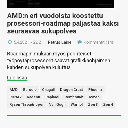
AMD:n eri vuodoista koostettu
prosessori-roadmap paljastaa kaksi
seuraavaa sukupolvea
5.4.2021 - 22:21
/
Petrus Laine
Kommentit (14)
Roadmapin mukaan myös perinteiset
työpöytäprosessorit saavat grafiikkaohjaimen
kahden sukupolven kuluttua.
Lue lisää
AMD
Barcelo
Chagall
Dragon Crest
Phoenix
RDNA2
Radeon
Raphael
Rembrandt
Ryzen
Ryzen Threadripper
Van Gogh
Warhol
Zen 3
Zen 4