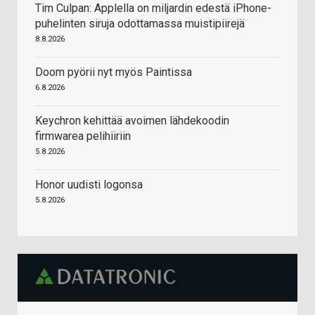
Tim Culpan: Applella on miljardin edestä iPhone-
puhelinten siruja odottamassa muistipiirejä
8.8.2026
Doom pyörii nyt myös Paintissa
6.8.2026
Keychron kehittää avoimen lähdekoodin
firmwarea pelihiiriin
5.8.2026
Honor uudisti logonsa
5.8.2026