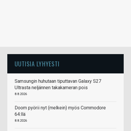
UUTISIA LYHYESTI
Samsungin huhutaan tiputtavan Galaxy S27
Ultrasta neljännen takakameran pois
8.8.2026
Doom pyörii nyt (melkein) myös Commodore
64:llä
8.8.2026