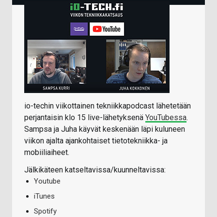
io-techin viikottainen tekniikkapodcast lähetetään
perjantaisin klo 15 live-lähetyksenä
YouTubessa
.
Sampsa ja Juha käyvät keskenään läpi kuluneen
viikon ajalta ajankohtaiset tietotekniikka- ja
mobiiliaiheet.
Jälkikäteen katseltavissa/kuunneltavissa:
Youtube
iTunes
Spotify