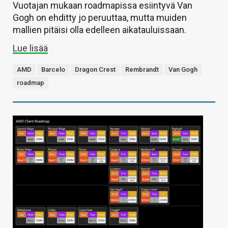
Vuotajan mukaan roadmapissa esiintyvä Van
Gogh on ehditty jo peruuttaa, mutta muiden
mallien pitäisi olla edelleen aikatauluissaan.
Lue lisää
AMD
Barcelo
Dragon Crest
Rembrandt
Van Gogh
roadmap