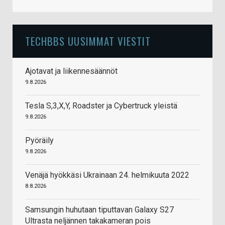
TECHBBS UUSIMMAT VIESTIT
Ajotavat ja liikennesäännöt
9.8.2026
Tesla S,3,X,Y, Roadster ja Cybertruck yleistä
9.8.2026
Pyöräily
9.8.2026
Venäjä hyökkäsi Ukrainaan 24. helmikuuta 2022
8.8.2026
Samsungin huhutaan tiputtavan Galaxy S27
Ultrasta neljännen takakameran pois