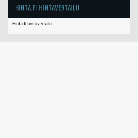
HINTA.FI HINTAVERTAILU
Hinta.fi hintavertailu