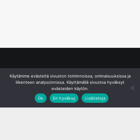
© S&J Media Oy
Käytämme evästeitä sivuston toiminnoissa, ominaisuuksissa ja
liikenteen analysoinnissa. Käyttämällä sivustoa hyväksyt
evästeiden käytön.
Ok
En hyväksy
Lisätietoja
;