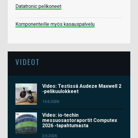
Datatronic pelikoneet
Komponenteille myös kasauspalvelu
VIDEOT
Video: Testissä Audeze Maxwell 2
-pelikuulokkeet
15.6.2026
Video: io-techin
messuosastoraportit Computex
2026 -tapahtumasta
3.6.2026