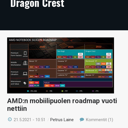
Dragon Crest
ARTIKKELIT
VIDEOT
TECHBBS
TIETOA
HINTA.FI
KAUPPA
VAIHDA TEEMA
AMD:n mobiilipuolen roadmap vuoti
nettiin
HAKU
21.5.2021 - 10:51
/
Petrus Laine
Kommentit (1)