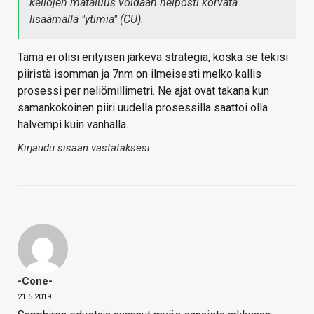
kellojen mataluus voidaan helposti korvata
lisäämällä "ytimiä" (CU).
Tämä ei olisi erityisen järkevä strategia, koska se tekisi
piiristä isomman ja 7nm on ilmeisesti melko kallis
prosessi per neliömillimetri. Ne ajat ovat takana kun
samankokoinen piiri uudella prosessilla saattoi olla
halvempi kuin vanhalla.
Kirjaudu sisään vastataksesi
-Cone-
21.5.2019