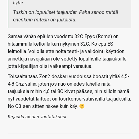
hytar
Tuskin on lopulliset taajuudet. Paha sanoo mitää
enenkuin mitään on julkaistu.
Samaa vähän epäilen vuodettu 32C Epyc (Rome) on
hitaammilla kelloilla kun nykyinen 32C. Ko cpu ES
leimoilla. Voi olla ette noita testi- ja validointi käyttöön
annettuja navejakaan ole vedetty lopullisille taajuuksille
jotta kilpailijan olisi vaikeampi varautua.
Toisaalta taas Zen2 deskari vuodoissa boostit yltää 4,5-
4.8 Ghz väliin, joten jos nuo on edes lähelle niitä
taajuuksia mihin 4,6 tai 8C kivet pääsee, niin silloin nämä
nyt vuodetut laitteet on tosi konservatiivisilla taajuuksilla.
No Q3 sen sitten näkee kuin käy.
Kirjaudu sisään vastataksesi