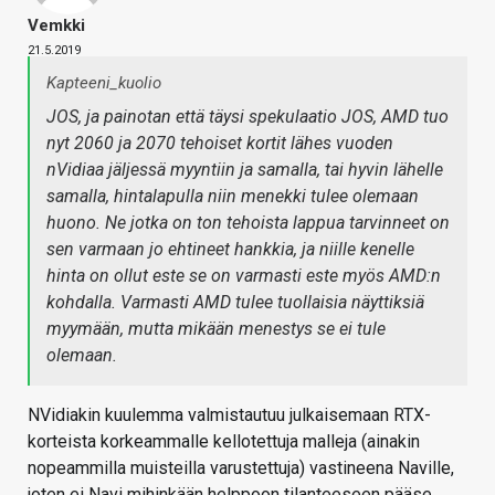
Vemkki
21.5.2019
Kapteeni_kuolio
JOS, ja painotan että täysi spekulaatio JOS, AMD tuo
nyt 2060 ja 2070 tehoiset kortit lähes vuoden
nVidiaa jäljessä myyntiin ja samalla, tai hyvin lähelle
samalla, hintalapulla niin menekki tulee olemaan
huono. Ne jotka on ton tehoista lappua tarvinneet on
sen varmaan jo ehtineet hankkia, ja niille kenelle
hinta on ollut este se on varmasti este myös AMD:n
kohdalla. Varmasti AMD tulee tuollaisia näyttiksiä
myymään, mutta mikään menestys se ei tule
olemaan.
NVidiakin kuulemma valmistautuu julkaisemaan RTX-
korteista korkeammalle kellotettuja malleja (ainakin
nopeammilla muisteilla varustettuja) vastineena Naville,
joten ei Navi mihinkään helppoon tilanteeseen pääse.