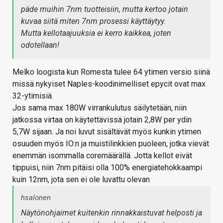
päde muihin 7nm tuotteisiin, mutta kertoo jotain
kuvaa siitä miten 7nm prosessi käyttäytyy.
Mutta kellotaajuuksia ei kerro kaikkea, joten
odotellaan!
Melko loogista kun Romesta tulee 64 ytimen versio siinä
missä nykyiset Naples-koodinimelliset epycit ovat max
32-ytimisiä.
Jos sama max 180W virrankulutus säilytetään, niin
jatkossa virtaa on käytettävissä jotain 2,8W per ydin
5,7W sijaan. Ja noi luvut sisältävät myös kunkin ytimen
osuuden myös IO:n ja muistilinkkien puoleen, jotka vievät
enemmän isommalla coremäärällä. Jotta kellot eivät
tippuisi, niin 7nm pitäisi olla 100% energiatehokkaampi
kuin 12nm, jota sen ei ole luvattu olevan
hsalonen
Näytönohjaimet kuitenkin rinnakkaistuvat helposti ja