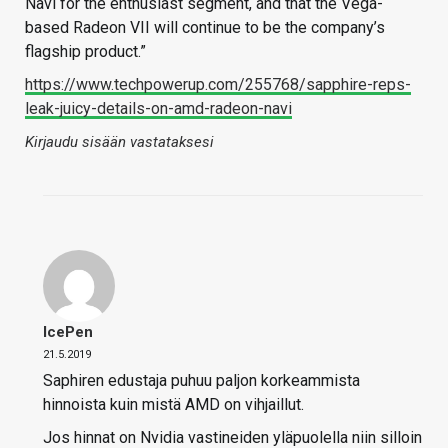
Navi for the enthusiast segment, and that the Vega-
based Radeon VII will continue to be the company’s
flagship product.”
https://www.techpowerup.com/255768/sapphire-reps-
leak-juicy-details-on-amd-radeon-navi
Kirjaudu sisään vastataksesi
IcePen
21.5.2019
Saphiren edustaja puhuu paljon korkeammista
hinnoista kuin mistä AMD on vihjaillut.
Jos hinnat on Nvidia vastineiden yläpuolella niin silloin