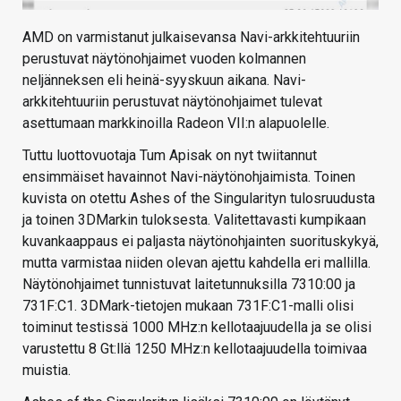
AMD on varmistanut julkaisevansa Navi-arkkitehtuuriin
perustuvat näytönohjaimet vuoden kolmannen
neljänneksen eli heinä-syyskuun aikana. Navi-
arkkitehtuuriin perustuvat näytönohjaimet tulevat
asettumaan markkinoilla Radeon VII:n alapuolelle.
Tuttu luottovuotaja Tum Apisak on nyt twiitannut
ensimmäiset havainnot Navi-näytönohjaimista. Toinen
kuvista on otettu Ashes of the Singularityn tulosruudusta
ja toinen 3DMarkin tuloksesta. Valitettavasti kumpikaan
kuvankaappaus ei paljasta näytönohjainten suorituskykyä,
mutta varmistaa niiden olevan ajettu kahdella eri mallilla.
Näytönohjaimet tunnistuvat laitetunnuksilla 7310:00 ja
731F:C1. 3DMark-tietojen mukaan 731F:C1-malli olisi
toiminut testissä 1000 MHz:n kellotaajuudella ja se olisi
varustettu 8 Gt:llä 1250 MHz:n kellotaajuudella toimivaa
muistia.