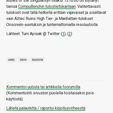
Ashes of the Singularityn lisäksi 7310:00 on löytänyt
tiensä
CompuBenchin tulostietokantaan
. Valitettavasti
tulokset ovat tällä hetkellä erittäin vajavaiset ja sisältävät
vain Aztec Ruins High Tier- ja Manhattan-tulokset
Onscreen-asetuksin ja tuntemattomalla resoluutiolla.
Lähteet: Tum Apisak @ Twitter (
1
), (
2
)
AMD
NAVI
RADEON
Kommentoi uutista tai artikkelia foorumilla
(Kommentointi sivuston puolella toistaiseksi pois
käytöstä)
Lähetä palautetta / raportoi kirjoitusvirheestä