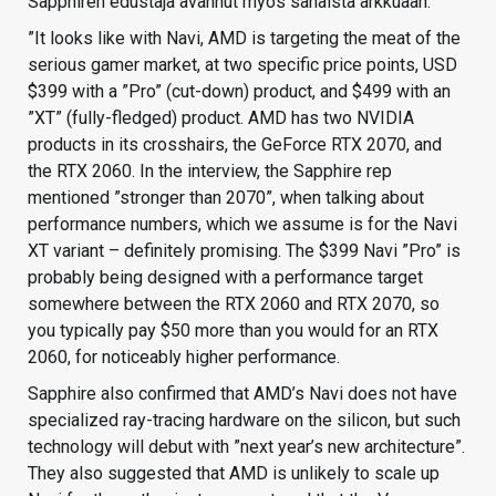
Sapphiren edustaja avannut myös sanaista arkkuaan:
”It looks like with Navi, AMD is targeting the meat of the
serious gamer market, at two specific price points, USD
$399 with a ”Pro” (cut-down) product, and $499 with an
”XT” (fully-fledged) product. AMD has two NVIDIA
products in its crosshairs, the GeForce RTX 2070, and
the RTX 2060. In the interview, the Sapphire rep
mentioned ”stronger than 2070”, when talking about
performance numbers, which we assume is for the Navi
XT variant – definitely promising. The $399 Navi ”Pro” is
probably being designed with a performance target
somewhere between the RTX 2060 and RTX 2070, so
you typically pay $50 more than you would for an RTX
2060, for noticeably higher performance.
Sapphire also confirmed that AMD’s Navi does not have
specialized ray-tracing hardware on the silicon, but such
technology will debut with ”next year’s new architecture”.
They also suggested that AMD is unlikely to scale up