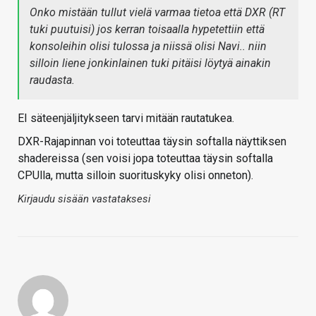
Onko mistään tullut vielä varmaa tietoa että DXR (RT
tuki puutuisi) jos kerran toisaalla hypetettiin että
konsoleihin olisi tulossa ja niissä olisi Navi.. niin
silloin liene jonkinlainen tuki pitäisi löytyä ainakin
raudasta.
EI säteenjäljitykseen tarvi mitään rautatukea.
DXR-Rajapinnan voi toteuttaa täysin softalla näyttiksen
shadereissa (sen voisi jopa toteuttaa täysin softalla
CPUlla, mutta silloin suorituskyky olisi onneton).
Kirjaudu sisään vastataksesi