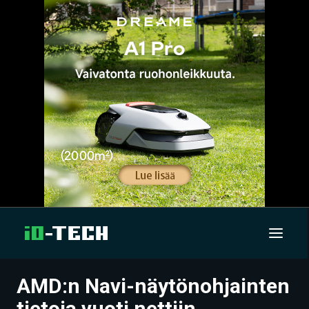
AMD:n Navi-näytönohjainten
UUTISET
tietoja vuoti nettiin