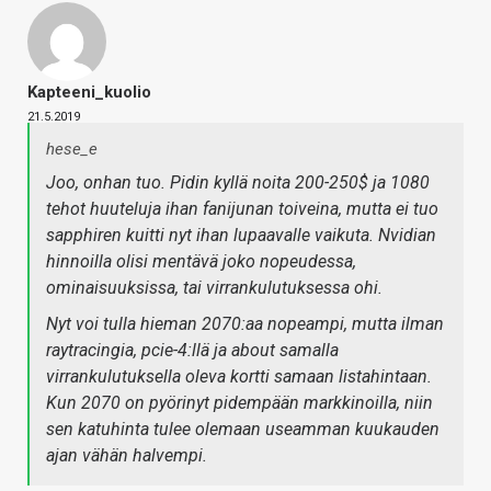
Kapteeni_kuolio
21.5.2019
hese_e
Joo, onhan tuo. Pidin kyllä noita 200-250$ ja 1080
tehot huuteluja ihan fanijunan toiveina, mutta ei tuo
sapphiren kuitti nyt ihan lupaavalle vaikuta. Nvidian
hinnoilla olisi mentävä joko nopeudessa,
ominaisuuksissa, tai virrankulutuksessa ohi.
Nyt voi tulla hieman 2070:aa nopeampi, mutta ilman
raytracingia, pcie-4:llä ja about samalla
virrankulutuksella oleva kortti samaan listahintaan.
Kun 2070 on pyörinyt pidempään markkinoilla, niin
sen katuhinta tulee olemaan useamman kuukauden
ajan vähän halvempi.