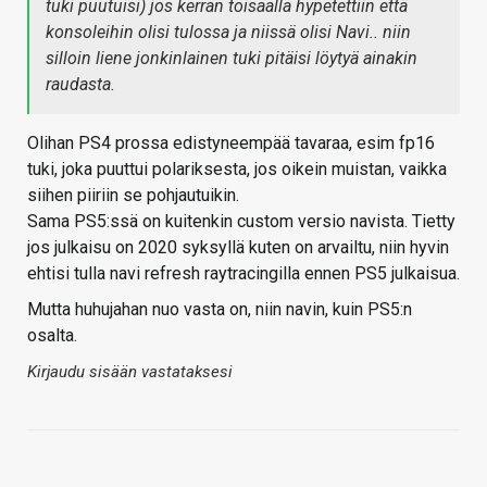
tuki puutuisi) jos kerran toisaalla hypetettiin että
konsoleihin olisi tulossa ja niissä olisi Navi.. niin
silloin liene jonkinlainen tuki pitäisi löytyä ainakin
raudasta.
Olihan PS4 prossa edistyneempää tavaraa, esim fp16
tuki, joka puuttui polariksesta, jos oikein muistan, vaikka
siihen piiriin se pohjautuikin.
Sama PS5:ssä on kuitenkin custom versio navista. Tietty
jos julkaisu on 2020 syksyllä kuten on arvailtu, niin hyvin
ehtisi tulla navi refresh raytracingilla ennen PS5 julkaisua.
Mutta huhujahan nuo vasta on, niin navin, kuin PS5:n
osalta.
Kirjaudu sisään vastataksesi