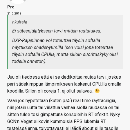
Prc
21.5.2019
hkultala
Ei säteenjäljitykseen tarvi mitään rautatukea.
DXR-Rajapinnan voi toteuttaa täysin softalla
näyttiksen shader-ytimillä (sen voisi jopa toteuttaa
täysin softalla CPUlla, mutta silloin suorituskyky olisi
todella onneton).
Juu oli tiedossa että ei se dedikoitua rautaa tarvi, joskus
pari sädekimppua lämpimikseen laskenut CPU:lla omalla
koodilla. Sillon oli coreja 1, ej ollut sulavaa..
Vaan jos hypetetään (kuten ps5) real time raytracingia,
niin jotain uutta tai viilattua vanhaa siellä raudassa on tai
sitten tulee tosi gimpattuna konsoleihin RT efektit. Nyky
GCN:n Vegat ei kovin kummoisia FPS lukemia RT
testeissä anna, toivottavasti ei jäädä about sille tasolle.