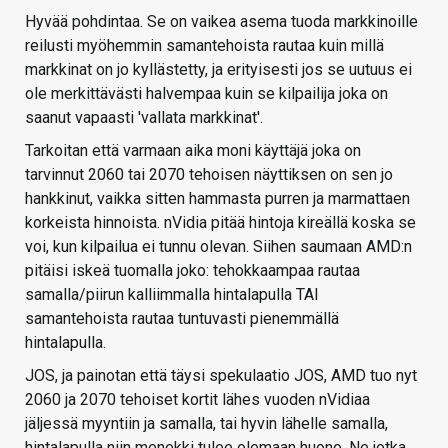
Hyvää pohdintaa. Se on vaikea asema tuoda markkinoille
reilusti myöhemmin samantehoista rautaa kuin millä
markkinat on jo kyllästetty, ja erityisesti jos se uutuus ei
ole merkittävästi halvempaa kuin se kilpailija joka on
saanut vapaasti 'vallata markkinat'.
Tarkoitan että varmaan aika moni käyttäjä joka on
tarvinnut 2060 tai 2070 tehoisen näyttiksen on sen jo
hankkinut, vaikka sitten hammasta purren ja marmattaen
korkeista hinnoista. nVidia pitää hintoja kireällä koska se
voi, kun kilpailua ei tunnu olevan. Siihen saumaan AMD:n
pitäisi iskeä tuomalla joko: tehokkaampaa rautaa
samalla/piirun kalliimmalla hintalapulla TAI
samantehoista rautaa tuntuvasti pienemmällä
hintalapulla.
JOS, ja painotan että täysi spekulaatio JOS, AMD tuo nyt
2060 ja 2070 tehoiset kortit lähes vuoden nVidiaa
jäljessä myyntiin ja samalla, tai hyvin lähelle samalla,
hintalapulla niin menekki tulee olemaan huono. Ne jotka