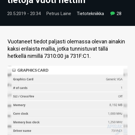
ARTIKKELIT
20.5.2019 - 20:34
Petrus Laine
Tietotekniikka
28
VIDEOT
TECHBBS
Vuotaneet tiedot paljasti olemassa olevan ainakin
TIETOA
kaksi erilaista mallia, jotka tunnistuvat tällä
hetkellä nimillä 7310:00 ja 731F:C1.
HINTA.FI
KAUPPA
VAIHDA TEEMA
HAKU