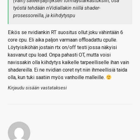
(vain) säteenjäljityksen törmäystarkastuksiin, osa
työstä tehdään nVidiallakin niillä shader-
prosessoreilla, ja kiihdytyspu
Eikös se nvidiankin RT suositus ollut joku vähintään 6
core cpu. Eli aika paljon varmaan offloadattu cpulle.
Löytyisiköhän jostain rtx on/off testi jossa näkyisi
kasvanut cpu load. Onpa pahasti OT, mutta voisi
navissakin olla kiihdytys kaikelle tarpeelliselle ihan vain
shadereilla. Ei ne nvidian coret nyt niin ihmeellisiä taida
olla, kun tuki saatiin myös vanhoille malleille.
Kirjaudu sisään vastataksesi