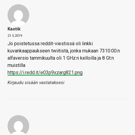
Kaotik
21.5.2019
Jo poistetussa reddit-viestissä oli linkki
kuvankaappaukseen twiitistä, jonka mukaan 7310:00:n
alfaversio tammikuulta oli 1 GHz:n kelloilla ja 8 Gt:n
muistilla
https://i.redd.it/e03p9xzarg821.png
Kirjaudu sisään vastataksesi