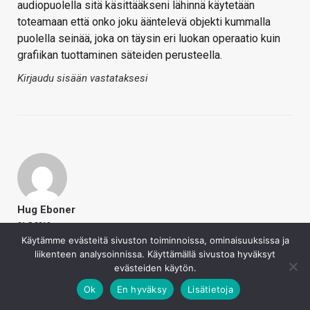
audiopuolella sitä käsittääkseni lähinnä käytetään
toteamaan että onko joku ääntelevä objekti kummalla
puolella seinää, joka on täysin eri luokan operaatio kuin
grafiikan tuottaminen säteiden perusteella.
Kirjaudu sisään vastataksesi
Hug Eboner
21.5.2019
Käytämme evästeitä sivuston toiminnoissa, ominaisuuksissa ja
Ostohousut on jo jalassa ja hankintaan menee mikäli
liikenteen analysoinnissa. Käyttämällä sivustoa hyväksyt
3dfx:tä tai matroxilta ei tule parempia.
evästeiden käytön.
Kirjaudu sisään vastataksesi
Ok
En hyväksy
Lisätietoja