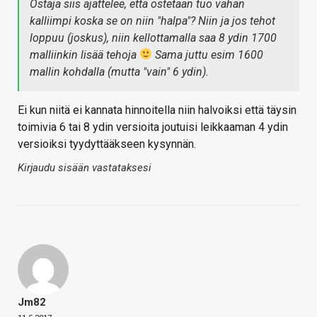
Ostaja siis ajattelee, että ostetaan tuo vähän
kalliimpi koska se on niin "halpa"? Niin ja jos tehot
loppuu (joskus), niin kellottamalla saa 8 ydin 1700
malliinkin lisää tehoja
Sama juttu esim 1600
mallin kohdalla (mutta "vain" 6 ydin).
Ei kun niitä ei kannata hinnoitella niin halvoiksi että täysin
toimivia 6 tai 8 ydin versioita joutuisi leikkaaman 4 ydin
versioiksi tyydyttääkseen kysynnän.
Kirjaudu sisään vastataksesi
Jm82