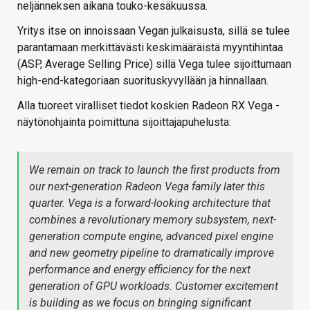
neljänneksen aikana touko-kesäkuussa.
Yritys itse on innoissaan Vegan julkaisusta, sillä se tulee
parantamaan merkittävästi keskimääräistä myyntihintaa
(ASP, Average Selling Price) sillä Vega tulee sijoittumaan
high-end-kategoriaan suorituskyvyllään ja hinnallaan.
Alla tuoreet viralliset tiedot koskien Radeon RX Vega -
näytönohjainta poimittuna sijoittajapuhelusta:
We remain on track to launch the first products from
our next-generation Radeon Vega family later this
quarter. Vega is a forward-looking architecture that
combines a revolutionary memory subsystem, next-
generation compute engine, advanced pixel engine
and new geometry pipeline to dramatically improve
performance and energy efficiency for the next
generation of GPU workloads. Customer excitement
is building as we focus on bringing significant