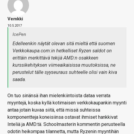
Vemkki
10.5.2017
IcePen
Edelleenkin näytät olevan sitä mieltä että suomen
Verkkokaupa.com:in hetkelliset Ryzen saldot on
erittäin merkittävä tekijä AMD:n osakkeen
kurssikehityksen viimeaikaisissa muutoksissa, ne
perustelut tälle syyseuraus suhteelle olisi vain kiva
saada.
On tuo sinänsä ihan mielenkiintoista dataa verrata
myyntejä, koska kyllä kotimaisen verkkokaupankin myynti
antaa jotain kuvaa siitä, että missä suhteissa
komponentteja koneisiinsa ostavat ihmiset hankkivat
Inteliä ja AMD:tä. Schoolmasterin kommentin perusteella
odotin heikompaa tilannetta, mutta Ryzenin myyntihän