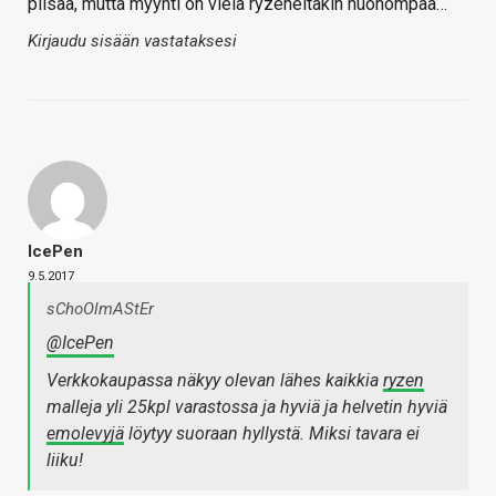
piisaa, mutta myynti on vielä ryzeneitäkin huonompaa…
Kirjaudu sisään vastataksesi
IcePen
9.5.2017
sChoOlmAStEr
@IcePen
Verkkokaupassa näkyy olevan lähes kaikkia
ryzen
malleja yli 25kpl varastossa ja hyviä ja helvetin hyviä
emolevyjä
löytyy suoraan hyllystä. Miksi tavara ei
liiku!