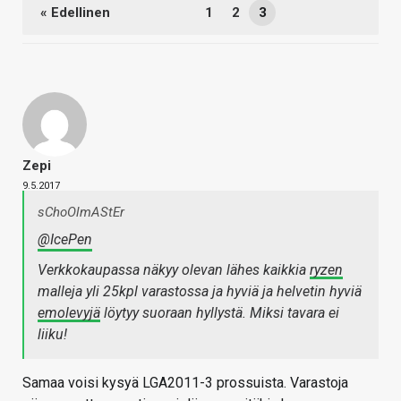
« Edellinen
1
2
3
Zepi
9.5.2017
sChoOlmAStEr
@IcePen
Verkkokaupassa näkyy olevan lähes kaikkia
ryzen
malleja yli 25kpl varastossa ja hyviä ja helvetin hyviä
emolevyjä
löytyy suoraan hyllystä. Miksi tavara ei
liiku!
Samaa voisi kysyä LGA2011-3 prossuista. Varastoja