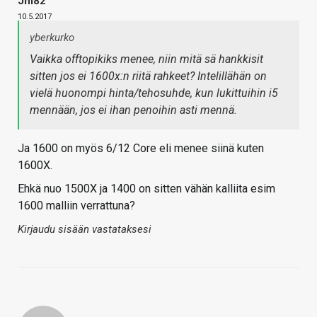
Jm82
10.5.2017
yberkurko
Vaikka offtopikiks menee, niin mitä sä hankkisit
sitten jos ei 1600x:n riitä rahkeet? Intelillähän on
vielä huonompi hinta/tehosuhde, kun lukittuihin i5
mennään, jos ei ihan penoihin asti mennä.
Ja 1600 on myös 6/12 Core eli menee siinä kuten
1600X.
Ehkä nuo 1500X ja 1400 on sitten vähän kalliita esim
1600 malliin verrattuna?
Kirjaudu sisään vastataksesi