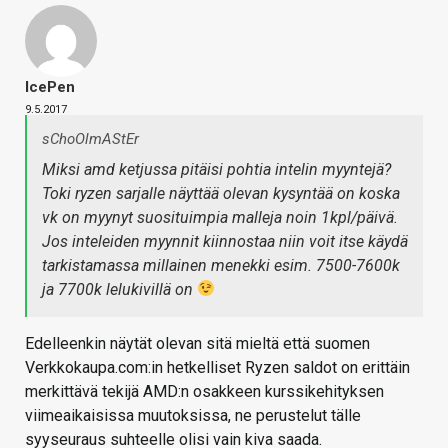
IcePen
9.5.2017
sChoOlmAStEr
Miksi amd ketjussa pitäisi pohtia intelin myyntejä?
Toki ryzen sarjalle näyttää olevan kysyntää on koska
vk on myynyt suosituimpia malleja noin 1kpl/päivä.
Jos inteleiden myynnit kiinnostaa niin voit itse käydä
tarkistamassa millainen menekki esim. 7500-7600k
ja 7700k lelukivillä on
Edelleenkin näytät olevan sitä mieltä että suomen
Verkkokaupa.com:in hetkelliset Ryzen saldot on erittäin
merkittävä tekijä AMD:n osakkeen kurssikehityksen
viimeaikaisissa muutoksissa, ne perustelut tälle
syyseuraus suhteelle olisi vain kiva saada.