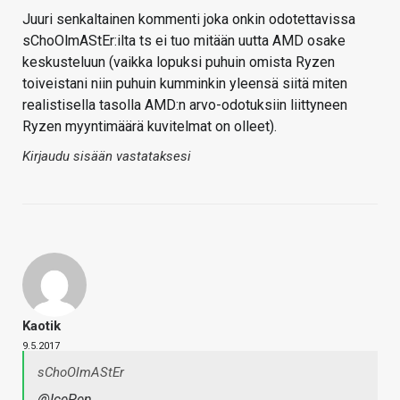
Juuri senkaltainen kommenti joka onkin odotettavissa
sChoOlmAStEr:ilta ts ei tuo mitään uutta AMD osake
keskusteluun (vaikka lopuksi puhuin omista Ryzen
toiveistani niin puhuin kumminkin yleensä siitä miten
realistisella tasolla AMD:n arvo-odotuksiin liittyneen
Ryzen myyntimäärä kuvitelmat on olleet).
Kirjaudu sisään vastataksesi
Kaotik
9.5.2017
sChoOlmAStEr
@IcePen