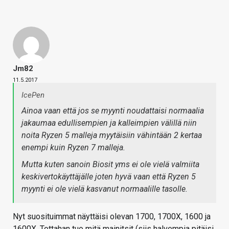
Jm82
11.5.2017
IcePen
Ainoa vaan että jos se myynti noudattaisi normaalia
jakaumaa edullisempien ja kalleimpien välillä niin
noita Ryzen 5 malleja myytäisiin vähintään 2 kertaa
enempi kuin Ryzen 7 malleja.
Mutta kuten sanoin Biosit yms ei ole vielä valmiita
keskivertokäyttäjälle joten hyvä vaan että Ryzen 5
myynti ei ole vielä kasvanut normaalille tasolle.
Nyt suosituimmat näyttäisi olevan 1700, 1700X, 1600 ja
1600X. Tottahan tuo mitä mainitsit (siis halvempia pitäisi