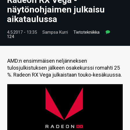
ARTIKKELIT
näytönohjaimen julkaisu
aikataulussa
VIDEOT
TECHBBS
4.5.2017 - 13:35
Sampsa Kurri
Tietotekniikka
124
TIETOA
HINTA.FI
AMD:n ensimmäisen neljänneksen
tulosjulkistuksen jälkeen osakekurssi romahti 25
KAUPPA
%. Radeon RX Vega julkaistaan touko-kesäkuussa.
VAIHDA TEEMA
HAKU