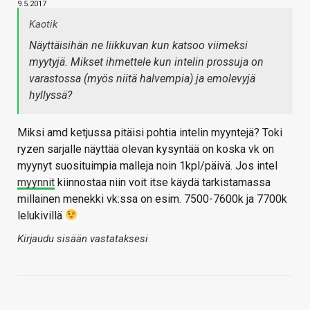
9.5.2017
Kaotik
Näyttäisihän ne liikkuvan kun katsoo viimeksi
myytyjä. Mikset ihmettele kun intelin prossuja on
varastossa (myös niitä halvempia) ja emolevyjä
hyllyssä?
Miksi amd ketjussa pitäisi pohtia intelin myyntejä? Toki
ryzen sarjalle näyttää olevan kysyntää on koska vk on
myynyt suosituimpia malleja noin 1kpl/päivä. Jos intel
myynnit
kiinnostaa niin voit itse käydä tarkistamassa
millainen menekki vk:ssa on esim. 7500-7600k ja 7700k
lelukivillä
Kirjaudu sisään vastataksesi