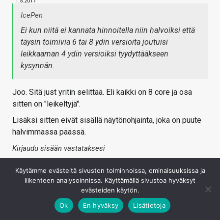
11.5.2017
IcePen
Ei kun niitä ei kannata hinnoitella niin halvoiksi että
täysin toimivia 6 tai 8 ydin versioita joutuisi
leikkaaman 4 ydin versioiksi tyydyttääkseen
kysynnän.
Joo. Sitä just yritin selittää. Eli kaikki on 8 core ja osa
sitten on "leikeltyjä".
Lisäksi sitten eivät sisällä näytönohjainta, joka on puute
halvimmassa päässä.
Kirjaudu sisään vastataksesi
Käytämme evästeitä sivuston toiminnoissa, ominaisuuksissa ja
liikenteen analysoinnissa. Käyttämällä sivustoa hyväksyt
evästeiden käytön.
« Edellinen
1
2
3
Ok
En hyväksy
Lisätietoja