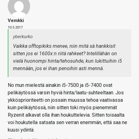
Vemkki
10.5.2017
yberkurko
Vaikka offtopikiks menee, niin mitä sä hankkisit
sitten jos ei 1600x:n riitä rahkeet? Intelillähän on
vielä huonompi hinta/tehosuhde, kun lukittuihin i5
mennään, jos ei ihan penoihin asti mennä.
No mun mielestä ainakin i5-7500 ja i5-7400 ovat
pelikäytössä varsin hyviä hinta/laatu-suhteeltaan. Jos
ykkösprioriteetti on jossain muussa tehoa vaativassa
kuin pelikäytössä, niin sitten toki myös pienemmät
Ryzenit alkavat olla ihan houkuttelevia. Sitten toisaalta
voi houkutella satsata sen verran enemmän, että saa ne
kuusi ydintä.