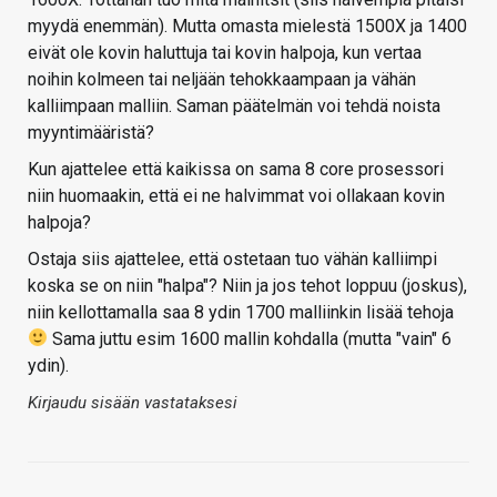
myydä enemmän). Mutta omasta mielestä 1500X ja 1400
eivät ole kovin haluttuja tai kovin halpoja, kun vertaa
noihin kolmeen tai neljään tehokkaampaan ja vähän
kalliimpaan malliin. Saman päätelmän voi tehdä noista
myyntimääristä?
Kun ajattelee että kaikissa on sama 8 core prosessori
niin huomaakin, että ei ne halvimmat voi ollakaan kovin
halpoja?
Ostaja siis ajattelee, että ostetaan tuo vähän kalliimpi
koska se on niin "halpa"? Niin ja jos tehot loppuu (joskus),
niin kellottamalla saa 8 ydin 1700 malliinkin lisää tehoja
Sama juttu esim 1600 mallin kohdalla (mutta "vain" 6
ydin).
Kirjaudu sisään vastataksesi