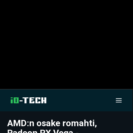
AMD:n osake romahti,
UUTISET
Radeon RX Vega -