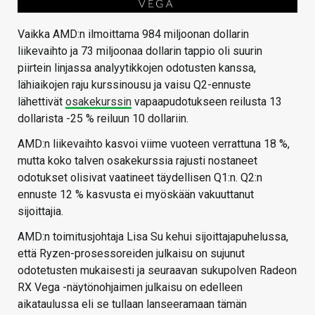
Vaikka AMD:n ilmoittama 984 miljoonan dollarin
liikevaihto ja 73 miljoonaa dollarin tappio oli suurin
piirtein linjassa analyytikkojen odotusten kanssa,
lähiaikojen raju kurssinousu ja vaisu Q2-ennuste
lähettivät
osakekurssin
vapaapudotukseen reilusta 13
dollarista -25 % reiluun 10 dollariin.
AMD:n liikevaihto kasvoi viime vuoteen verrattuna 18 %,
mutta koko talven osakekurssia rajusti nostaneet
odotukset olisivat vaatineet täydellisen Q1:n. Q2:n
ennuste 12 % kasvusta ei myöskään vakuuttanut
sijoittajia.
AMD:n toimitusjohtaja Lisa Su kehui sijoittajapuhelussa,
että Ryzen-prosessoreiden julkaisu on sujunut
odotetusten mukaisesti ja seuraavan sukupolven Radeon
RX Vega -näytönohjaimen julkaisu on edelleen
aikataulussa eli se tullaan lanseeramaan tämän