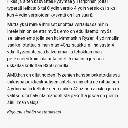
liikaa ja siten kasvattaa kysyntää yli tarjonnan (olisi
typerää leikata 6 tai 8 ydin versio 4 ydin versioksi siksi
kun 4 ydin versioiden kysyntä on lian suuri).
Mutta yksi minkä ihmiset unohtaa vertailussa niihin
Inteleihin on se että myös emo on edullisempi myös
sellainen emo jolla sen halvimmankin Ryzen 4 ydinmallin
saa kellotettua siihen max 4Ghz saakka, eli halvasta 4
ydin Ryzenistä saa halvemman ja tehokkamman
pelikoneen kuin lukitusta Intel i5 mallista jos sen
uskaltaa kellottaa B350 emolla.
AMD:han on ollut noiden Ryzenien kanssa paketoiduissa
siileissä poikkeukselisen antelias niin että ne riittää sen
4 ydin mallin kellotukseen siihen 4Ghz asti ainakin jos ei
valitse sitä halvinta mahdollista pakettia jossa on pienin
siili ilman valoja.
Kirjaudu sisään vastataksesi