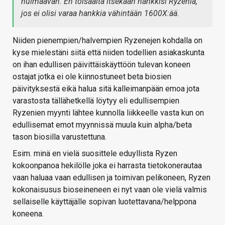
huimaavan. En toisaalta itsekään hankkisi Ryzeniä,
jos ei olisi varaa hankkia vähintään 1600X:ää.
Niiden pienempien/halvempien Ryzenejen kohdalla on
kyse mielestäni siitä että niiden todellien asiakaskunta
on ihan edullisen päivittäiskäyttöön tulevan koneen
ostajat jotka ei ole kiinnostuneet beta biosien
päivityksestä eikä halua sitä kalleimanpään emoa jota
varastosta tällähetkellä löytyy eli edullisempien
Ryzenien myynti lähtee kunnolla liikkeelle vasta kun on
edullisemat emot myynnissä muula kuin alpha/beta
tason biosilla varustettuna.
Esim. minä en vielä suosittele eduyllista Ryzen
kokoonpanoa hekilölle joka ei harrasta tietokonerautaa
vaan haluaa vaan edullisen ja toimivan pelikoneen, Ryzen
kokonaisusus bioseineneen ei nyt vaan ole vielä valmis
sellaiselle käyttäjälle sopivan luotettavana/helppona
koneena.