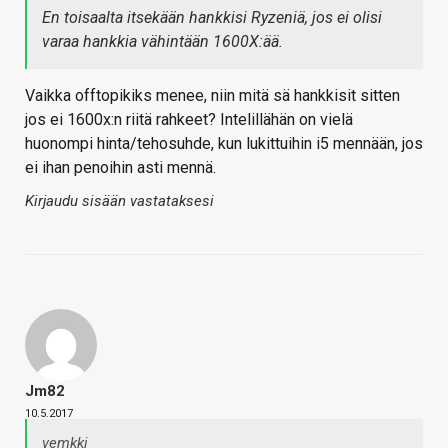
En toisaalta itsekään hankkisi Ryzeniä, jos ei olisi
varaa hankkia vähintään 1600X:ää.
Vaikka offtopikiks menee, niin mitä sä hankkisit sitten
jos ei 1600x:n riitä rahkeet? Intelillähän on vielä
huonompi hinta/tehosuhde, kun lukittuihin i5 mennään, jos
ei ihan penoihin asti mennä.
Kirjaudu sisään vastataksesi
Jm82
10.5.2017
vemkki