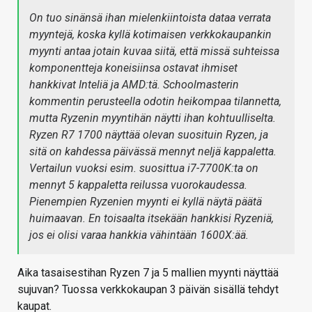
On tuo sinänsä ihan mielenkiintoista dataa verrata
myyntejä, koska kyllä kotimaisen verkkokaupankin
myynti antaa jotain kuvaa siitä, että missä suhteissa
komponentteja koneisiinsa ostavat ihmiset
hankkivat Inteliä ja AMD:tä. Schoolmasterin
kommentin perusteella odotin heikompaa tilannetta,
mutta Ryzenin myyntihän näytti ihan kohtuulliselta.
Ryzen R7 1700 näyttää olevan suosituin Ryzen, ja
sitä on kahdessa päivässä mennyt neljä kappaletta.
Vertailun vuoksi esim. suosittua i7-7700K:ta on
mennyt 5 kappaletta reilussa vuorokaudessa.
Pienempien Ryzenien myynti ei kyllä näytä päätä
huimaavan. En toisaalta itsekään hankkisi Ryzeniä,
jos ei olisi varaa hankkia vähintään 1600X:ää.
Aika tasaisestihan Ryzen 7 ja 5 mallien myynti näyttää
sujuvan? Tuossa verkkokaupan 3 päivän sisällä tehdyt
kaupat.