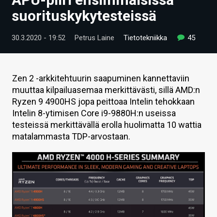
ARTIKKELIT
suorituskykytesteissä
VIDEOT
30.3.2020 - 19:52
Petrus Laine
Tietotekniikka
45
TECHBBS
TIETOA
Zen 2 -arkkitehtuurin saapuminen kannettaviin
muuttaa kilpailuasemaa merkittävästi, sillä AMD:n
HINTA.FI
Ryzen 9 4900HS jopa peittoaa Intelin tehokkaan
Intelin 8-ytimisen Core i9-9880H:n useissa
KAUPPA
testeissä merkittävällä erolla huolimatta 10 wattia
VAIHDA TEEMA
matalammasta TDP-arvostaan.
HAKU