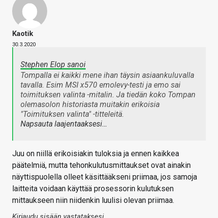
Kaotik
30.3.2020
Stephen Elop sanoi
Tompalla ei kaikki mene ihan täysin asiaankuluvalla
tavalla. Esim MSI x570 emolevy-testi ja emo sai
toimituksen valinta -mitalin. Ja tiedän koko Tompan
olemasolon historiasta muitakin erikoisia
"Toimituksen valinta" -titteleitä.
Napsauta laajentaaksesi…
Juu on niillä erikoisiakin tuloksia ja ennen kaikkea
päätelmiä, mutta tehonkulutusmittaukset ovat ainakin
näyttispuolella olleet käsittääkseni priimaa, jos samoja
laitteita voidaan käyttää prosessorin kulutuksen
mittaukseen niin niidenkin luulisi olevan priimaa.
Kirjaudu sisään vastataksesi