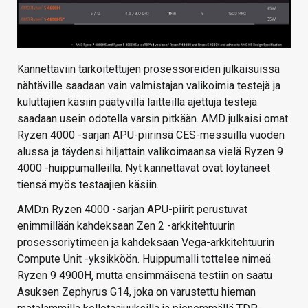
Kannettaviin tarkoitettujen prosessoreiden julkaisuissa
nähtäville saadaan vain valmistajan valikoimia testejä ja
kuluttajien käsiin päätyvillä laitteilla ajettuja testejä
saadaan usein odotella varsin pitkään. AMD julkaisi omat
Ryzen 4000 -sarjan APU-piirinsä CES-messuilla vuoden
alussa ja täydensi hiljattain valikoimaansa vielä Ryzen 9
4000 -huippumalleilla. Nyt kannettavat ovat löytäneet
tiensä myös testaajien käsiin.
AMD:n Ryzen 4000 -sarjan APU-piirit perustuvat
enimmillään kahdeksaan Zen 2 -arkkitehtuurin
prosessoriytimeen ja kahdeksaan Vega-arkkitehtuurin
Compute Unit -yksikköön. Huippumalli tottelee nimeä
Ryzen 9 4900H, mutta ensimmäisenä testiin on saatu
Asuksen Zephyrus G14, joka on varustettu hieman