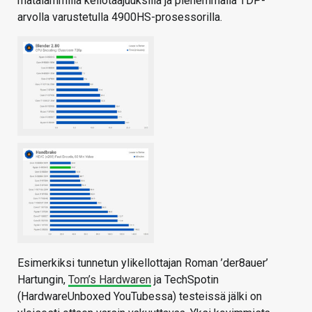
matalammilla kellotaajuuksilla ja pienemmällä TDP-
arvolla varustetulla 4900HS-prosessorilla.
Esimerkiksi tunnetun ylikellottajan Roman ’der8auer’
Hartungin,
Tom’s Hardwaren
ja TechSpotin
(HardwareUnboxed YouTubessa) testeissä jälki on