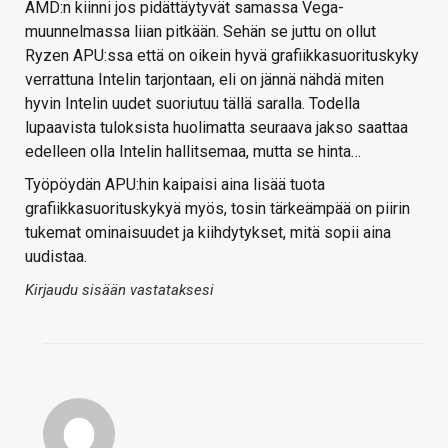
AMD:n kiinni jos pidättäytyvät samassa Vega-
muunnelmassa liian pitkään. Sehän se juttu on ollut
Ryzen APU:ssa että on oikein hyvä grafiikkasuorituskyky
verrattuna Intelin tarjontaan, eli on jännä nähdä miten
hyvin Intelin uudet suoriutuu tällä saralla. Todella
lupaavista tuloksista huolimatta seuraava jakso saattaa
edelleen olla Intelin hallitsemaa, mutta se hinta…
Työpöydän APU:hin kaipaisi aina lisää tuota
grafiikkasuorituskykyä myös, tosin tärkeämpää on piirin
tukemat ominaisuudet ja kiihdytykset, mitä sopii aina
uudistaa.
Kirjaudu sisään vastataksesi