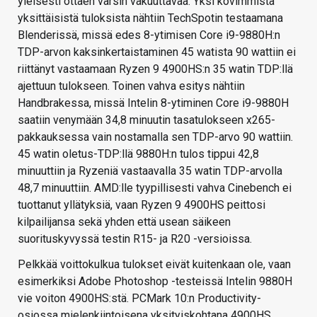
yleisesti ottaen varsin vakuuttavaa. Yksi kovimmista
yksittäisistä tuloksista nähtiin TechSpotin testaamana
Blenderissä, missä edes 8-ytimisen Core i9-9880H:n
TDP-arvon kaksinkertaistaminen 45 watista 90 wattiin ei
riittänyt vastaamaan Ryzen 9 4900HS:n 35 watin TDP:llä
ajettuun tulokseen. Toinen vahva esitys nähtiin
Handbrakessa, missä Intelin 8-ytiminen Core i9-9880H
saatiin venymään 34,8 minuutin tasatulokseen x265-
pakkauksessa vain nostamalla sen TDP-arvo 90 wattiin.
45 watin oletus-TDP:llä 9880H:n tulos tippui 42,8
minuuttiin ja Ryzeniä vastaavalla 35 watin TDP-arvolla
48,7 minuuttiin. AMD:lle tyypillisesti vahva Cinebench ei
tuottanut yllätyksiä, vaan Ryzen 9 4900HS peittosi
kilpailijansa sekä yhden että usean säikeen
suorituskyvyssä testin R15- ja R20 -versioissa.
Pelkkää voittokulkua tulokset eivät kuitenkaan ole, vaan
esimerkiksi Adobe Photoshop -testeissä Intelin 9880H
vie voiton 4900HS:stä. PCMark 10:n Productivity-
osiossa mielenkiintoisena yksityiskohtana 4900HS