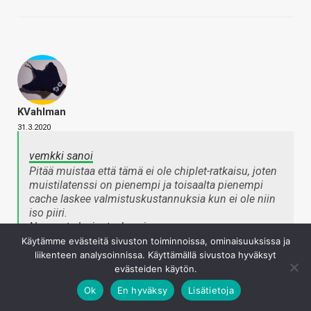
KVahlman
31.3.2020
vemkki sanoi
Pitää muistaa että tämä ei ole chiplet-ratkaisu, joten
muistilatenssi on pienempi ja toisaalta pienempi
cache laskee valmistuskustannuksia kun ei ole niin
iso piiri.
Napsauta laajentaaksesi…
Käytämme evästeitä sivuston toiminnoissa, ominaisuuksissa ja
liikenteen analysoinnissa. Käyttämällä sivustoa hyväksyt
Nii, lähinnä vaan tulee mieleen että jos tässä nyt kerran
evästeiden käytön.
ollaan loikkaamassa huimasti eteenpäin
Ok
En hyväksy
Lisätietoja
performanssissa muutenkin (ja nimenomaan kilpailijankin