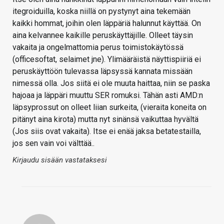
itegroiduilla, koska niillä on pystynyt aina tekemään
kaikki hommat, joihin olen läppäriä halunnut käyttää. On
aina kelvannee kaikille peruskäyttäjille. Olleet täysin
vakaita ja ongelmattomia perus toimistokäytössä
(officesoftat, selaimet jne). Ylimääräistä näyttispiiriä ei
peruskäyttöön tulevassa läpsyssä kannata missään
nimessä olla. Jos siitä ei ole muuta haittaa, niin se paska
hajoaa ja läppäri muuttu SER romuksi. Tähän asti AMD:n
läpsyprossut on olleet liian surkeita, (vieraita koneita on
pitänyt aina kirota) mutta nyt sinänsä vaikuttaa hyvältä
(Jos siis ovat vakaita). Itse ei enää jaksa betatestailla,
jos sen vain voi välttää..
Kirjaudu sisään vastataksesi