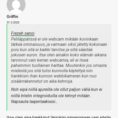
Griffin
31.3.2020
Frezeh sanoi
Peliläppärissä ei ole webcam mikään kovinkaan
tärkeä ominaisuus, ja varmaan siksi jätetty kokonaan
pois kun sitä ei kaikki tarvitse ja sillä säästää
jokusen euron. Itse olen ainakin koko elämän aikana
tarvinnut vain kerran webcamia, eli ei itseä
pahemmin tuollainen haittaa. Muutenkin jos omasta
mielestä jos sitä tulisi kunnolla käytettyä niin
hankkisin ihan kunnon webbikameran kun nuo
sisäänrakennetut on aika kehnoja.
Noh eipä niillä ajureilla ole ollut paljon väliä kun ei
niillä Intelin integroiduilla ole tehnyt mitään
.
Napsauta laajentaaksesi…
Itse olen aina hankkinut läppärini nimenomaan vain intelin