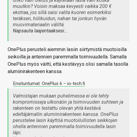
onko vain oletus ja käytetään lasia vain koska
muutkin? Voisin maksaa kevyesti vaikka 200 €
ekstraa, jos sillä saisi valita kuoren esimerkiksi
teräksen, hiilikuidun, nahan tai jonkun hyvän
muovimateriaalin väliltä.
Napsauta laajentaaksesi…
OnePlus perusteli aiemmin lasiin siirtymistä muotoisilla
seikoilla ja antennien paremmalla toimivuudella. Samalla
OnePlus myös väitti, että kestävyys olisi samalla tasolla
alumiinirakenteen kanssa.
Ensituntumat: OnePlus 6 – io-tech.fi
Valmistajan mukaan puhelimessa ei ole tehty
kompromisseja ulkonäön ja toimivuuden suhteen ja
rakenteen on testattu olevan yhtä kestävä
edeltäjämallin alumiinirakenteen kanssa. OnePlus
perustelee lasin käyttöä muotoilullisten seikkojen
ohella antennien paremmalla toimivuudella lasin
läpi.