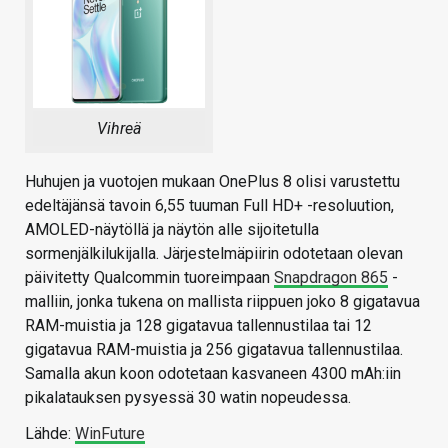
Vihreä
Huhujen ja vuotojen mukaan OnePlus 8 olisi varustettu
edeltäjänsä tavoin 6,55 tuuman Full HD+ -resoluution,
AMOLED-näytöllä ja näytön alle sijoitetulla
sormenjälkilukijalla. Järjestelmäpiirin odotetaan olevan
päivitetty Qualcommin tuoreimpaan
Snapdragon 865
-
malliin, jonka tukena on mallista riippuen joko 8 gigatavua
RAM-muistia ja 128 gigatavua tallennustilaa tai 12
gigatavua RAM-muistia ja 256 gigatavua tallennustilaa.
Samalla akun koon odotetaan kasvaneen 4300 mAh:iin
pikalatauksen pysyessä 30 watin nopeudessa.
Lähde:
WinFuture