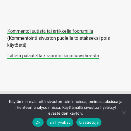
Kommentoi uutista tai artikkelia foorumilla
(Kommentointi sivuston puolella toistakseksi pois
käytöstä)
Lähetä palautetta / raportoi kirjoitusvirheestä
Käytämme evästeitä sivuston toiminnoissa, ominaisuuksissa ja
UUTISIA LYHYESTI
liikenteen analysoinnissa. Käyttämällä sivustoa hyväksyt
evästeiden käytön.
Ok
En hyväksy
Lisätietoja
Doom pyörii nyt myös Paintissa