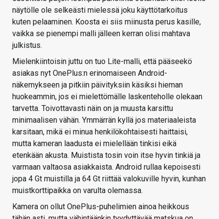
näytölle ole selkeästi mielessä joku käyttötarkoitus
kuten pelaaminen. Koosta ei siis miinusta perus kasille,
vaikka se pienempi malli jälleen kerran olisi mahtava
julkistus.
Mielenkiintoisin juttu on tuo Lite-malli, että pääseekö
asiakas nyt OnePlus:n erinomaiseen Android-
näkemykseen ja pitkiin päivityksiin käsiksi hieman
huokeammin, jos ei mielettömälle laskenteholle olekaan
tarvetta. Toivottavasti näin on ja muusta karsittu
minimaalisen vähän. Ymmärrän kyllä jos materiaaleista
karsitaan, mikä ei minua henkilökohtaisesti haittaisi,
mutta kameran laadusta ei mielellään tinkisi eikä
etenkään akusta. Muistista tosin voin itse hyvin tinkiä ja
varmaan valtaosa asiakkaista. Android rullaa kepoisesti
jopa 4 Gt muistilla ja 64 Gt riittää valokuville hyvin, kunhan
muistkorttipaikka on varulta olemassa.
Kamera on ollut OnePlus-puhelimien ainoa heikkous
tähän asti, mutta vähintäänkin tyydyttävää matskua on