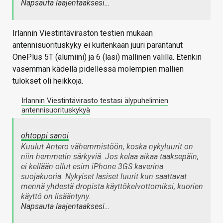
Napsauta laajentaaksesi…
Irlannin Viestintäviraston testien mukaan
antennisuorituskyky ei kuitenkaan juuri parantanut
OnePlus 5T (alumiini) ja 6 (lasi) mallinen välillä. Etenkin
vasemman kädellä pidellessä molempien mallien
tulokset oli heikkoja.
Irlannin Viestintävirasto testasi älypuhelimien
antennisuorituskykyä
ohtoppi sanoi
Kuulut Antero vähemmistöön, koska nykyluurit on
niin hemmetin särkyviä. Jos kelaa aikaa taaksepäin,
ei kellään ollut esim iPhone 3GS kaverina
suojakuoria. Nykyiset lasiset luurit kun saattavat
mennä yhdestä dropista käyttökelvottomiksi, kuorien
käyttö on lisääntyny.
Napsauta laajentaaksesi…