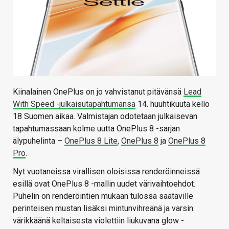
Kiinalainen OnePlus on jo vahvistanut pitävänsä
Lead
With Speed -julkaisutapahtumansa
14. huuhtikuuta kello
18 Suomen aikaa. Valmistajan odotetaan julkaisevan
tapahtumassaan kolme uutta OnePlus 8 -sarjan
älypuhelinta –
OnePlus 8 Lite
,
OnePlus 8
ja
OnePlus 8
Pro
.
Nyt vuotaneissa virallisen oloisissa renderöinneissä
esillä ovat OnePlus 8 -mallin uudet värivaihtoehdot.
Puhelin on renderöintien mukaan tulossa saataville
perinteisen mustan lisäksi mintunvihreänä ja varsin
värikkäänä keltaisesta violettiin liukuvana glow -