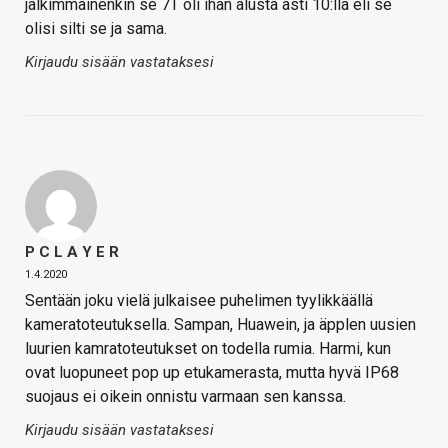
jälkimmäinenkin se 7T oli ihan alusta asti 10:llä eli se
olisi silti se ja sama.
Kirjaudu sisään vastataksesi
P C L A Y E R
1.4.2020
Sentään joku vielä julkaisee puhelimen tyylikkäällä
kameratoteutuksella. Sampan, Huawein, ja äpplen uusien
luurien kamratoteutukset on todella rumia. Harmi, kun
ovat luopuneet pop up etukamerasta, mutta hyvä IP68
suojaus ei oikein onnistu varmaan sen kanssa.
Kirjaudu sisään vastataksesi