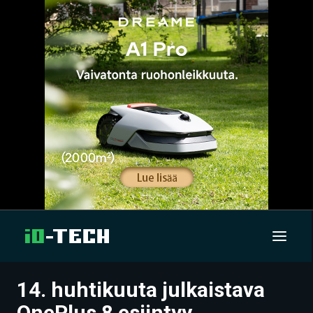
14. huhtikuuta julkaistava
UUTISET
OnePlus 8 esiintyy