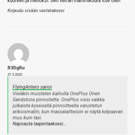
kuoreen ja menoksi. Sen verran mämmikoura itse olen.
Kirjaudu sisään vastataksesi
R3DgRu
31.3.2020
FlyingAntero sanoi
Vieläkin muistelen kaiholla OnePlus Onen
Sandstone pinnoitetta. OnePlus voisi vaikka
julkaista kyseisellä pinnoitteella varustetun
erikoismallin, kun massalaitteisiin ei näytä kelpaavan
muu kuin lasi.
Napsauta laajentaaksesi…