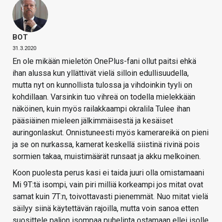
BOT
31.3.2020
En ole mikään mieletön OnePlus-fani ollut paitsi ehkä
ihan alussa kun yllättivät vielä silloin edullisuudella,
mutta nyt on kunnollista tulossa ja vihdoinkin tyyli on
kohdillaan. Varsinkin tuo vihreä on todella mielekkään
näköinen, kuin myös railakkaampi okralila Tulee ihan
pääsiäinen mieleen jälkimmäisestä ja kesäiset
auringonlaskut. Onnistuneesti myös kamerareikä on pieni
ja se on nurkassa, kamerat keskellä siistinä rivinä pois
sormien takaa, muistimäärät runsaat ja akku melkoinen.
Koon puolesta perus kasi ei taida juuri olla omistamaani
Mi 9T:tä isompi, vain piri milliä korkeampi jos mitat ovat
samat kuin 7T:n, toivottavasti pienemmät. Nuo mitat vielä
säilyy siinä käytettävän rajoilla, mutta voin sanoa etten
suosittele paljon isompaa puhelinta ostamaan ellei isolle