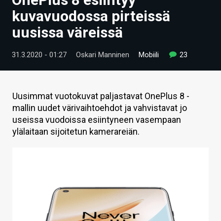
ARTIKKELIT
kuvavuodossa pirteissä
uusissa väreissä
VIDEOT
TECHBBS
31.3.2020 - 01:27
Oskari Manninen
Mobiili
23
TIETOA
HINTA.FI
Uusimmat vuotokuvat paljastavat OnePlus 8 -
mallin uudet värivaihtoehdot ja vahvistavat jo
KAUPPA
useissa vuodoissa esiintyneen vasempaan
ylälaitaan sijoitetun kamerareiän.
VAIHDA TEEMA
HAKU