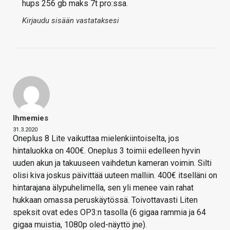
hups 256 gb maks 7t pro:ssa.
Kirjaudu sisään vastataksesi
Ihmemies
31.3.2020
Oneplus 8 Lite vaikuttaa mielenkiintoiselta, jos
hintaluokka on 400€. Oneplus 3 toimii edelleen hyvin
uuden akun ja takuuseen vaihdetun kameran voimin. Silti
olisi kiva joskus päivittää uuteen malliin. 400€ itselläni on
hintarajana älypuhelimella, sen yli menee vain rahat
hukkaan omassa peruskäytössä. Toivottavasti Liten
speksit ovat edes OP3:n tasolla (6 gigaa rammia ja 64
gigaa muistia, 1080p oled-näyttö jne).