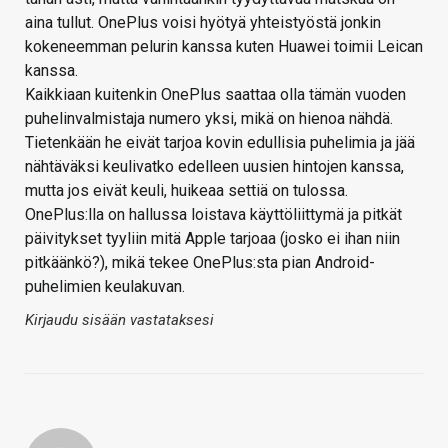
aina tullut. OnePlus voisi hyötyä yhteistyöstä jonkin
kokeneemman pelurin kanssa kuten Huawei toimii Leican
kanssa.
Kaikkiaan kuitenkin OnePlus saattaa olla tämän vuoden
puhelinvalmistaja numero yksi, mikä on hienoa nähdä.
Tietenkään he eivät tarjoa kovin edullisia puhelimia ja jää
nähtäväksi keulivatko edelleen uusien hintojen kanssa,
mutta jos eivät keuli, huikeaa settiä on tulossa.
OnePlus:lla on hallussa loistava käyttöliittymä ja pitkät
päivitykset tyyliin mitä Apple tarjoaa (josko ei ihan niin
pitkäänkö?), mikä tekee OnePlus:sta pian Android-
puhelimien keulakuvan.
Kirjaudu sisään vastataksesi