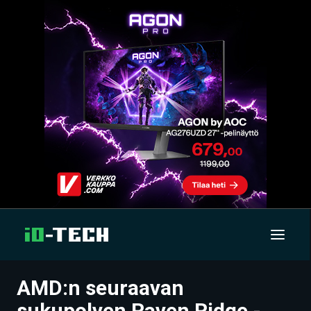
AMD:n seuraavan
UUTISET
sukupolven Raven Ridge -