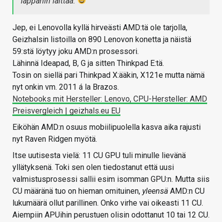
läppäriin laittaa.
Jep, ei Lenovolla kyllä hirveästi AMD:tä ole tarjolla,
Geizhalsin listoilla on 890 Lenovon konetta ja näistä
59:stä löytyy joku AMD:n prosessori.
Lähinnä Ideapad, B, G ja sitten Thinkpad E:tä.
Tosin on siellä pari Thinkpad X:ääkin, X121e mutta nämä
nyt onkin vm. 2011 á la Brazos.
Notebooks mit Hersteller: Lenovo, CPU-Hersteller: AMD
Preisvergleich | geizhals.eu EU
Eiköhän AMD:n osuus mobiilipuolella kasva aika rajusti
nyt Raven Ridgen myötä.
Itse uutisesta vielä: 11 CU GPU tuli minulle lievänä
yllätyksenä. Toki sen olen tiedostanut että uusi
valmistusprosessi sallii esim isomman GPU:n. Mutta siis
CU määränä tuo on hieman omituinen,
yleensä
AMD:n CU
lukumäärä ollut parillinen. Onko virhe vai oikeasti 11 CU.
Aiempiin APUihin perustuen olisin odottanut 10 tai 12 CU.