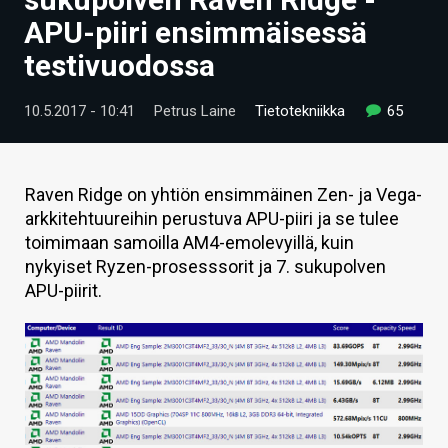
ARTIKKELIT
APU-piiri ensimmäisessä
testivuodossa
VIDEOT
TECHBBS
10.5.2017 - 10:41
Petrus Laine
Tietotekniikka
65
TIETOA
HINTA.FI
Raven Ridge on yhtiön ensimmäinen Zen- ja Vega-
arkkitehtuureihin perustuva APU-piiri ja se tulee
KAUPPA
toimimaan samoilla AM4-emolevyillä, kuin
nykyiset Ryzen-prosesssorit ja 7. sukupolven
VAIHDA TEEMA
APU-piirit.
HAKU