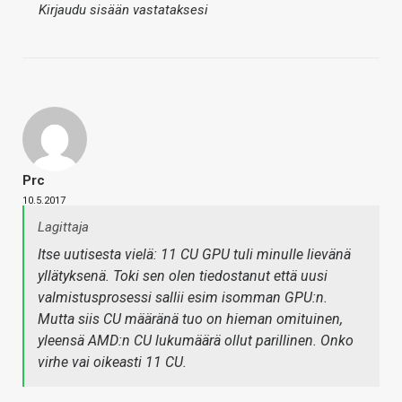
Kirjaudu sisään vastataksesi
Prc
10.5.2017
Lagittaja
Itse uutisesta vielä: 11 CU GPU tuli minulle lievänä
yllätyksenä. Toki sen olen tiedostanut että uusi
valmistusprosessi sallii esim isomman GPU:n.
Mutta siis CU määränä tuo on hieman omituinen,
yleensä
AMD:n CU lukumäärä ollut parillinen. Onko
virhe vai oikeasti 11 CU.