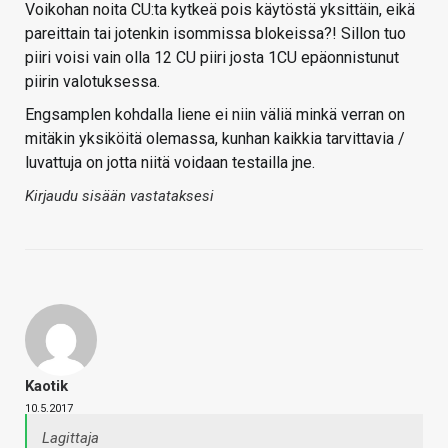
Voikohan noita CU:ta kytkeä pois käytöstä yksittäin, eikä
pareittain tai jotenkin isommissa blokeissa?! Sillon tuo
piiri voisi vain olla 12 CU piiri josta 1CU epäonnistunut
piirin valotuksessa.
Engsamplen kohdalla liene ei niin väliä minkä verran on
mitäkin yksiköitä olemassa, kunhan kaikkia tarvittavia /
luvattuja on jotta niitä voidaan testailla jne.
Kirjaudu sisään vastataksesi
Kaotik
10.5.2017
Lagittaja