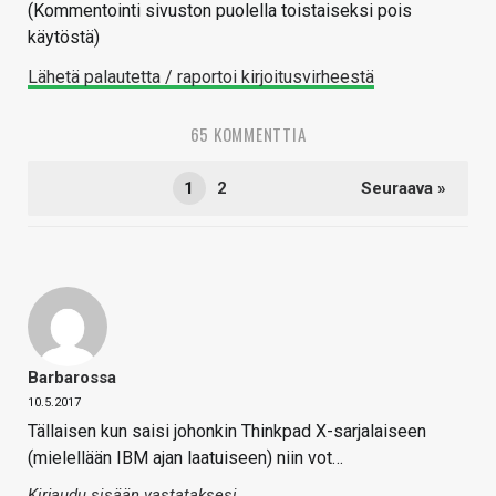
(Kommentointi sivuston puolella toistaiseksi pois
käytöstä)
Lähetä palautetta / raportoi kirjoitusvirheestä
65 KOMMENTTIA
1
2
Seuraava »
Barbarossa
10.5.2017
Tällaisen kun saisi johonkin Thinkpad X-sarjalaiseen
(mielellään IBM ajan laatuiseen) niin vot…
Kirjaudu sisään vastataksesi