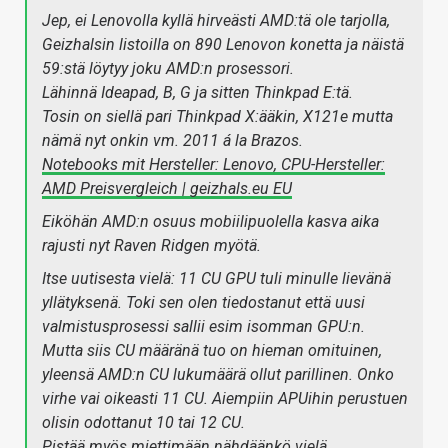
Jep, ei Lenovolla kyllä hirveästi AMD:tä ole tarjolla,
Geizhalsin listoilla on 890 Lenovon konetta ja näistä
59:stä löytyy joku AMD:n prosessori.
Lähinnä Ideapad, B, G ja sitten Thinkpad E:tä.
Tosin on siellä pari Thinkpad X:ääkin, X121e mutta
nämä nyt onkin vm. 2011 á la Brazos.
Notebooks mit Hersteller: Lenovo, CPU-Hersteller:
AMD Preisvergleich | geizhals.eu EU
Eiköhän AMD:n osuus mobiilipuolella kasva aika
rajusti nyt Raven Ridgen myötä.
Itse uutisesta vielä: 11 CU GPU tuli minulle lievänä
yllätyksenä. Toki sen olen tiedostanut että uusi
valmistusprosessi sallii esim isomman GPU:n.
Mutta siis CU määränä tuo on hieman omituinen,
yleensä
AMD:n CU lukumäärä ollut parillinen. Onko
virhe vai oikeasti 11 CU. Aiempiin APUihin perustuen
olisin odottanut 10 tai 12 CU.
Pistää myös miettimään nähdäänkö vielä