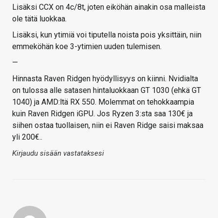
Lisäksi CCX on 4c/8t, joten eiköhän ainakin osa malleista
ole tätä luokkaa.
Lisäksi, kun ytimiä voi tiputella noista pois yksittäin, niin
emmeköhän koe 3-ytimien uuden tulemisen.
—
Hinnasta Raven Ridgen hyödyllisyys on kiinni. Nvidialta
on tulossa alle satasen hintaluokkaan GT 1030 (ehkä GT
1040) ja AMD:ltä RX 550. Molemmat on tehokkaampia
kuin Raven Ridgen iGPU. Jos Ryzen 3:sta saa 130€ ja
siihen ostaa tuollaisen, niin ei Raven Ridge saisi maksaa
yli 200€..
Kirjaudu sisään vastataksesi