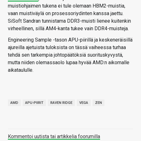
muistiohjaimen tukena ei tule olemaan HBM2-muistia,
vaan muistiväylä on prosessoriydinten kanssa jaettu.
SiSoft Sandran tunnistama DDR3-muisti lienee kuitenkin
virheellinen, sillä AM4-kanta tukee vain DDR4-muisteja.
Engineering Sample -tason APU-piirillä ja keskeneräisillä
ajureilla ajetuista tuloksista on tässä vaiheessa turhaa
tehdä sen tarkempia johtopäätöksiä suorituskyvystä,
mutta niiden olemassaolo lupaa hyvää AMD:n aikomalle
aikataululle.
AMD
APU-PIIRIT
RAVEN RIDGE
VEGA
ZEN
Kommentoi uutista tai artikkelia foorumilla