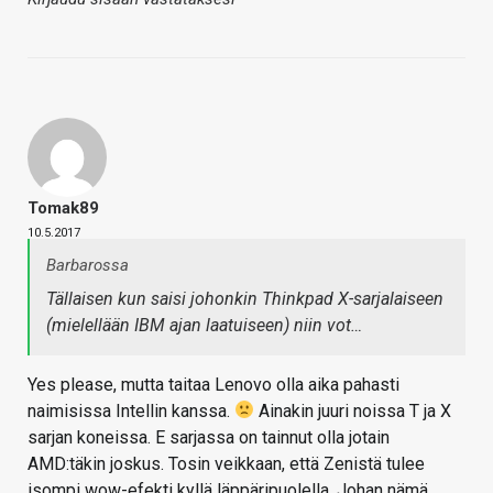
Tomak89
10.5.2017
Barbarossa
Tällaisen kun saisi johonkin Thinkpad X-sarjalaiseen
(mielellään IBM ajan laatuiseen) niin vot…
Yes please, mutta taitaa Lenovo olla aika pahasti
naimisissa Intellin kanssa.
Ainakin juuri noissa T ja X
sarjan koneissa. E sarjassa on tainnut olla jotain
AMD:täkin joskus. Tosin veikkaan, että Zenistä tulee
isompi wow-efekti kyllä läppäripuolella. Johan nämä