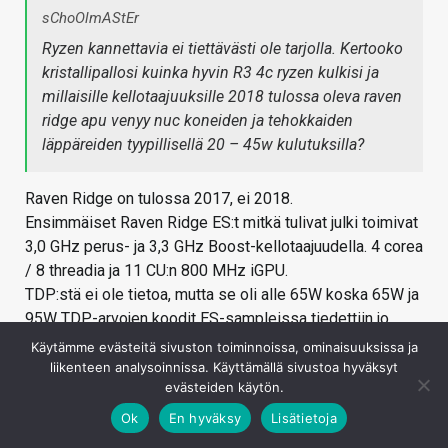
sChoOlmAStEr
Ryzen kannettavia ei tiettävästi ole tarjolla. Kertooko
kristallipallosi kuinka hyvin R3 4c ryzen kulkisi ja
millaisille kellotaajuuksille 2018 tulossa oleva raven
ridge apu venyy nuc koneiden ja tehokkaiden
läppäreiden tyypillisellä 20 – 45w kulutuksilla?
Raven Ridge on tulossa 2017, ei 2018.
Ensimmäiset Raven Ridge ES:t mitkä tulivat julki toimivat
3,0 GHz perus- ja 3,3 GHz Boost-kellotaajuudella. 4 corea
/ 8 threadia ja 11 CU:n 800 MHz iGPU.
TDP:stä ei ole tietoa, mutta se oli alle 65W koska 65W ja
95W TDP-arvojen koodit ES-sampleissa tiedettiin jo
valmiiksi, eikä se ollut kumpikaan niistä.
Käytämme evästeitä sivuston toiminnoissa, ominaisuuksissa ja
liikenteen analysoinnissa. Käyttämällä sivustoa hyväksyt
Spoiler
evästeiden käytön.
Ok
En hyväksy
Lisätietoja
Spoiler