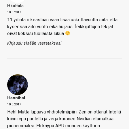
Hkultala
10.5.2017
11 ydintä oikeastaan vaan lisää uskottavuutta siitä, että
kyseessä aito vuoto eikä huijaus. feikkijuttujen tekijät
eivät keksisi tuollaista lukua
Kirjaudu sisään vastataksesi
Hannibal
10.5.2017
Heh! Mutta lupaava yhdistelmäpiiri. Zen on ottanut Inteliä
kiinni cpu puolella ja vega kuronee Nvidian etumatkaa
pienemmäksi. Eli käypä APU moneen käyttöön.