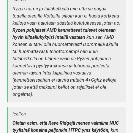
Ryzen toimii jo tällähetkellä niin että se pärjää
todella pienillä Volteilla silloin kun ei haeta kortkeita
kelloja vaan halutaan säästää kulutuksessa joten noi
Ryzen pohjaiset AMD kannettavat tulevat olemaan
hyvin kilpailukykyisi Inteliä vastaan
kun sen AMD
koneen ei tarvi olla huomattavasti isommalla akulla
tai huomattavasti tehottomampi niin kuin
tällähetkellä on tilanne vaan se Ryzen pohjainen
kannettava pystyy kokonsa ja tehonsa puolesta
oleman täysin Intel kilpailijaa vastaava
(kannettavissahan ei tarvita mitään 4+Gghz kelloja
joten se että maksimi kellot on rajalliset ei ole
ongelma).
IcePen
Oletan esim. että Rave Ridgejä menee valmiina NUC
tyylisinä koneina paljonkin HTPC yms käytöön,
kun