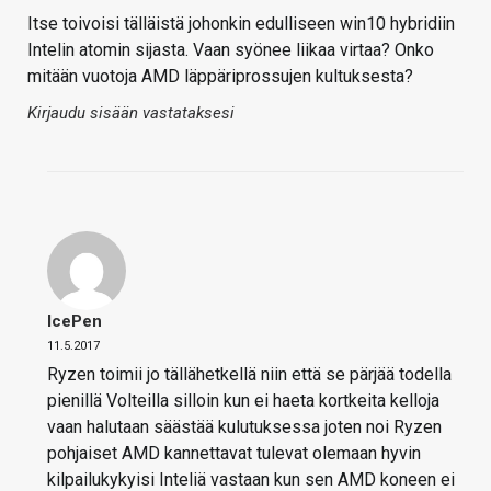
Itse toivoisi tälläistä johonkin edulliseen win10 hybridiin
Intelin atomin sijasta. Vaan syönee liikaa virtaa? Onko
mitään vuotoja AMD läppäriprossujen kultuksesta?
Kirjaudu sisään vastataksesi
IcePen
11.5.2017
Ryzen toimii jo tällähetkellä niin että se pärjää todella
pienillä Volteilla silloin kun ei haeta kortkeita kelloja
vaan halutaan säästää kulutuksessa joten noi Ryzen
pohjaiset AMD kannettavat tulevat olemaan hyvin
kilpailukykyisi Inteliä vastaan kun sen AMD koneen ei