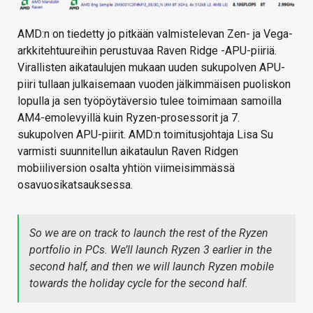
AMD:n on tiedetty jo pitkään valmistelevan Zen- ja Vega-
arkkitehtuureihin perustuvaa Raven Ridge -APU-piiriä.
Virallisten aikataulujen mukaan uuden sukupolven APU-
piiri tullaan julkaisemaan vuoden jälkimmäisen puoliskon
lopulla ja sen työpöytäversio tulee toimimaan samoilla
AM4-emolevyillä kuin Ryzen-prosessorit ja 7.
sukupolven APU-piirit. AMD:n toimitusjohtaja Lisa Su
varmisti suunnitellun aikataulun Raven Ridgen
mobiiliversion osalta yhtiön viimeisimmässä
osavuosikatsauksessa.
So we are on track to launch the rest of the Ryzen
portfolio in PCs. We’ll launch Ryzen 3 earlier in the
second half, and then we will launch Ryzen mobile
towards the holiday cycle for the second half.