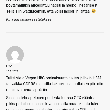
pöytämallitkin alikellottuu nätisti ja melko lineaarisesti
sellaisiin wattilukemiin, että voisi läppäriin laittaa.
Kirjaudu sisään vastataksesi
Prc
10.5.2017
Tulisi vielä Vegan HBC ominaisuutta tukien jollakin HBM
tai vaikka GDRR5 muistilla kakutettuna tuollainen piiri niin
olisi oiva perusläppäriin.
Sinänsä tehospeksien puolesta tuossa GFX vääntöä
pikku pelailuun on ihan kivasti, mutta muistikaista tulee
ontumaan monessa tilanteessa missä itse GPU vielä