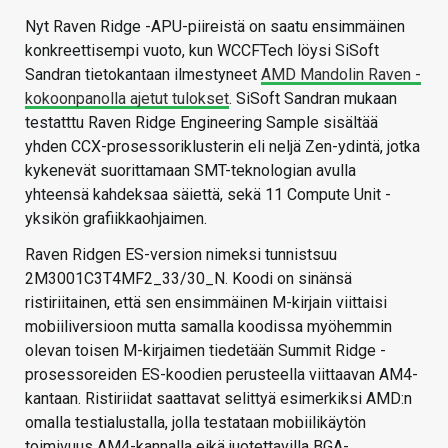
Nyt Raven Ridge -APU-piireistä on saatu ensimmäinen
konkreettisempi vuoto, kun WCCFTech löysi SiSoft
Sandran tietokantaan ilmestyneet
AMD Mandolin Raven -
kokoonpanolla ajetut tulokset
. SiSoft Sandran mukaan
testatttu Raven Ridge Engineering Sample sisältää
yhden CCX-prosessoriklusterin eli neljä Zen-ydintä, jotka
kykenevät suorittamaan SMT-teknologian avulla
yhteensä kahdeksaa säiettä, sekä 11 Compute Unit -
yksikön grafiikkaohjaimen.
Raven Ridgen ES-version nimeksi tunnistsuu
2M3001C3T4MF2_33/30_N. Koodi on sinänsä
ristiriitainen, että sen ensimmäinen M-kirjain viittaisi
mobiiliversioon mutta samalla koodissa myöhemmin
olevan toisen M-kirjaimen tiedetään Summit Ridge -
prosessoreiden ES-koodien perusteella viittaavan AM4-
kantaan. Ristiriidat saattavat selittyä esimerkiksi AMD:n
omalla testialustalla, jolla testataan mobiilikäytön
toimivuus AM4-kannalla eikä juotettavilla BGA-