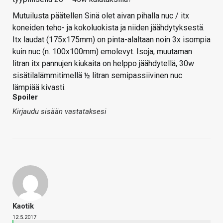
Mutuilusta päätellen Sinä olet aivan pihalla nuc / itx
koneiden teho- ja kokoluokista ja niiden jäähdytyksestä.
Itx laudat (175x175mm) on pinta-alaltaan noin 3x isompia
kuin nuc (n. 100x100mm) emolevyt. Isoja, muutaman
litran itx pannujen kiukaita on helppo jäähdytellä, 30w
sisätilalämmitimellä ½ litran semipassiivinen nuc
lämpiää kivasti.
Spoiler
Kirjaudu sisään vastataksesi
Kaotik
12.5.2017