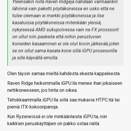
Yleensäkin niitä Raven Ridgejä nähdään varmaankin
lähinnä vain paketti pöytäkoneissa en usko että ne
tulee olemaan ei merkki pöytäkoneissa ja itse
kasatuissa pöytäkoneissa mitenkään yleisiä,
nykyisessä AMD sukupolvessa vain ne FX prosssorit
on ollut niin paskeita että niihin perustuvien
koneiden kasaaminen ei ole olut kovin järkevää joten
se on ollut sama kasata kone sillä iGPU prosesorilla
ja sille käyvällä emolla.
Olen täysin samaa mieltä kahdesta ekasta kappaleesta.
Raven Ridge heikommalla iGPU:lla menee ihan jokaiseen
nettikoneeseen, jos hinta on oikea.
Tehokkaammalla iGPU:lla siitä saa mukavia HTPC:itä tai
pieniä ITX-kokoonpanoja.
Kun Ryzeneissä ei ole minkäänlaista iGPU:ta, niin
kaikkien peruskäyttäjien on pakko ostaa näitä.