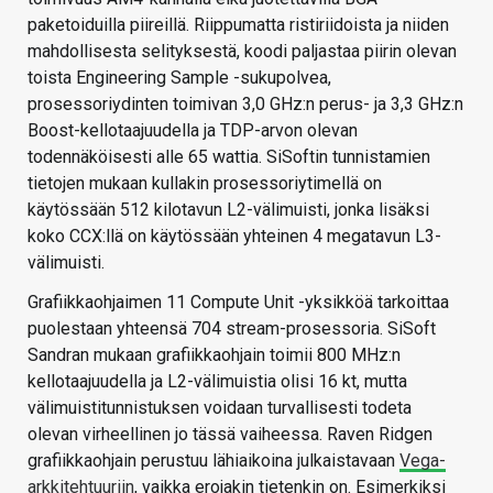
paketoiduilla piireillä. Riippumatta ristiriidoista ja niiden
mahdollisesta selityksestä, koodi paljastaa piirin olevan
toista Engineering Sample -sukupolvea,
prosessoriydinten toimivan 3,0 GHz:n perus- ja 3,3 GHz:n
Boost-kellotaajuudella ja TDP-arvon olevan
todennäköisesti alle 65 wattia. SiSoftin tunnistamien
tietojen mukaan kullakin prosessoriytimellä on
käytössään 512 kilotavun L2-välimuisti, jonka lisäksi
koko CCX:llä on käytössään yhteinen 4 megatavun L3-
välimuisti.
Grafiikkaohjaimen 11 Compute Unit -yksikköä tarkoittaa
puolestaan yhteensä 704 stream-prosessoria. SiSoft
Sandran mukaan grafiikkaohjain toimii 800 MHz:n
kellotaajuudella ja L2-välimuistia olisi 16 kt, mutta
välimuistitunnistuksen voidaan turvallisesti todeta
olevan virheellinen jo tässä vaiheessa. Raven Ridgen
grafiikkaohjain perustuu lähiaikoina julkaistavaan
Vega-
arkkitehtuuriin
, vaikka erojakin tietenkin on. Esimerkiksi