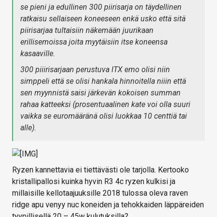
se pieni ja edullinen 300 piirisarja on täydellinen
ratkaisu sellaiseen koneeseen enkä usko että sitä
piirisarjaa tultaisiin näkemään juurikaan
erillisemoissa joita myytäisiin itse koneensa
kasaaville.
300 piiirisarjaan perustuva ITX emo olisi niin
simppeli että se olisi hankala hinnoitella niiin että
sen myynnistä saisi järkevän kokoisen summan
rahaa katteeksi (prosentuaalinen kate voi olla suuri
vaikka se euromääränä olisi luokkaa 10 centtiä tai
alle).
Ryzen kannettavia ei tiettävästi ole tarjolla. Kertooko
kristallipallosi kuinka hyvin R3 4c ryzen kulkisi ja
millaisille kellotaajuuksille 2018 tulossa oleva raven
ridge apu venyy nuc koneiden ja tehokkaiden läppäreiden
tyypillisellä 20 – 45w kulutuksilla?