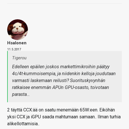
Hsalonen
11.5.2017
Tigerou
Edelleen epäilen joskos markettimikroihin päätyy
4c/4t-kummoisempia, ja niidenkin kelloja joudutaan
varmasti laskemaan reilusti? Suorituskyvynhän
ratkaisee enemmän APUn GPU-osasto, toivotaan
parasta…
2 täyttä CCX:ää on saatu menemään 65W:een. Eiköhän
yksi CCX ja iGPU saada mahtumaan samaan.. Ilman turhia
alikellottamisia..