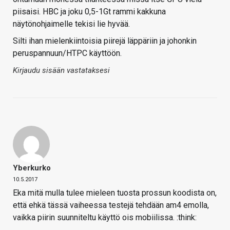
piisaisi. HBC ja joku 0,5-1Gt rammi kakkuna
näytönohjaimelle tekisi lie hyvää.
Silti ihan mielenkiintoisia piirejä läppäriin ja johonkin
peruspannuun/HTPC käyttöön.
Kirjaudu sisään vastataksesi
Yberkurko
10.5.2017
Eka mitä mulla tulee mieleen tuosta prossun koodista on,
että ehkä tässä vaiheessa testejä tehdään am4 emolla,
vaikka piirin suunniteltu käyttö ois mobiilissa. :think: