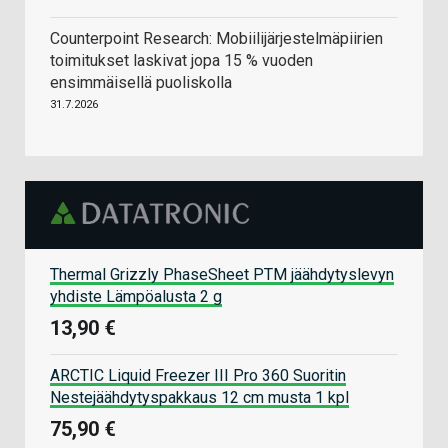
Counterpoint Research: Mobiilijärjestelmäpiirien
toimitukset laskivat jopa 15 % vuoden
ensimmäisellä puoliskolla
31.7.2026
Thermal Grizzly PhaseSheet PTM jäähdytyslevyn
yhdiste Lämpöalusta 2 g
13,90 €
ARCTIC Liquid Freezer III Pro 360 Suoritin
Nestejäähdytyspakkaus 12 cm musta 1 kpl
75,90 €