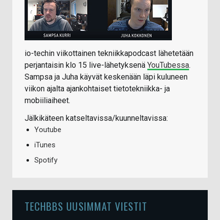
io-techin viikottainen tekniikkapodcast lähetetään
perjantaisin klo 15 live-lähetyksenä
YouTubessa
.
Sampsa ja Juha käyvät keskenään läpi kuluneen
viikon ajalta ajankohtaiset tietotekniikka- ja
mobiiliaiheet.
Jälkikäteen katseltavissa/kuunneltavissa:
Youtube
iTunes
Spotify
TECHBBS UUSIMMAT VIESTIT