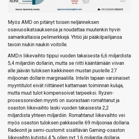
Myös AMD on pitänyt toisen neljänneksen
osavuosikatsauksensa ja noudattaa muutenkin hyvin
samankaltaisia pelimerkkejä. Yhtiö jäi pääkilpailijansa
tavoin niukin naukin voitolle.
AMD:n liikevaihto tippui vuoden takaisesta 6,6 miljardista
5,4 miljardiin dollariin, mutta se riitti kääntämään viivan
alle jäävän tuloksen kaikkineen mustan puolelle 27
miljoonan dollarin marginaalilla. Intelin tapaan varsinaiset
myyntitulot eivät riittäneet kattamaan toiminnan kuluja,
mutta muut tulot kompensoivat tarpeeksi. Ryzen-
prosessoreiden myynti on suorastaan romahtanut ja
osaston liikevaihto laski vuoden takaisesta 2,2
miljardista yhteen miljardiin. Romahtanut liikevaihto vei
myös osaston tuloksen pakkaselle 69 miljoonaa dollaria.
Radeonit ja semi-customit sisältävän Gaming-osaston
liikevaihto kutistui 4 % ollen nyt 1,6 miljardia dollaria.