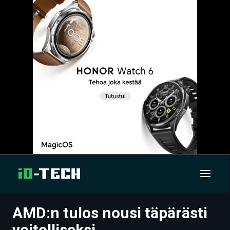
AMD:n tulos nousi täpärästi
UUTISET
voitolliseksi