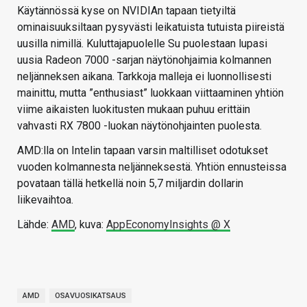
Käytännössä kyse on NVIDIAn tapaan tietyiltä
ominaisuuksiltaan pysyvästi leikatuista tutuista piireistä
uusilla nimillä. Kuluttajapuolelle Su puolestaan lupasi
uusia Radeon 7000 -sarjan näytönohjaimia kolmannen
neljänneksen aikana. Tarkkoja malleja ei luonnollisesti
mainittu, mutta ”enthusiast” luokkaan viittaaminen yhtiön
viime aikaisten luokitusten mukaan puhuu erittäin
vahvasti RX 7800 -luokan näytönohjainten puolesta.
AMD:lla on Intelin tapaan varsin maltilliset odotukset
vuoden kolmannesta neljänneksestä. Yhtiön ennusteissa
povataan tällä hetkellä noin 5,7 miljardin dollarin
liikevaihtoa.
Lähde:
AMD
, kuva:
AppEconomyInsights @ X
AMD
OSAVUOSIKATSAUS