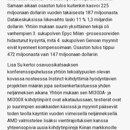
Samaan aikaan osaston tulos kuitenkin kasvoi 225
miljoonaan dollariin vuoden takaisesta 187 miljoonasta.
Datakeskuksissa liikevaihto laski 11 % 1,3 miljardiin
dollariin. Yhtiön mukaan suurin yksittäinen tekijä oli
vanhempien 3. sukupolven Epyc Milan -prosessoreiden
hidastunut kysyntä, mitä 4. sukupolven Genoan myynnit
eivät kyenneet kompensoimaan. Osaston tulos tippui
472 miljoonasta vain 147 miljoonaan dollariin.
Lisa Su kertoi osavuosikatsauksen
konferenssipuhelussa yhtiön tekoälypuolen olevan
kovassa nosteessa Instinct-kiihdyttimiä hyödyntävien
projektien määrän jopa seitsenkertaistuessa yhden
neljänneksen aikana. Yhtiön mukaan sen MI300A- ja
MI300X-kiihdytinpiirit ovat aikataulussaan; testierät ovat
jo suurimpien asiakkaiden käsissä ja myynnit pääsevät
toden teolla käyntiin vuoden viimeisellä neljänneksellä.
AMD valmistelee lisäksi vientirajoituksien kanssa
yhteensopivia uusia kiihdytinpiirejä Kiinan markkinoille.