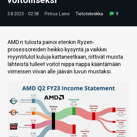
ARTIKKELIT
3.8.2023 - 02:58
Petrus Laine
Tietotekniikka
9
VIDEOT
TECHBBS
AMD:n tulosta painoi etenkin Ryzen-
TIETOA
prosessoreiden heikko kysyntä ja vaikkei
myyntitulot kuluja kattaneetkaan, riittivät muista
HINTA.FI
lähteistä tulleet voitot nippa nappa kääntämään
viimeisen viivan alle jäävän luvun mustaksi.
KAUPPA
VAIHDA TEEMA
HAKU