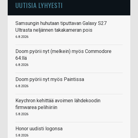
UUTISIA LYHYESTI
Samsungin huhutaan tiputtavan Galaxy S27
Ultrasta neljännen takakameran pois
6.8.2026
Doom pyörii nyt (melkein) myös Commodore
64:llä
6.8.2026
Doom pyörii nyt myös Paintissa
6.8.2026
Keychron kehittää avoimen lähdekoodin
firmwarea pelihiiriin
5.8.2026
Honor uudisti logonsa
5.8.2026