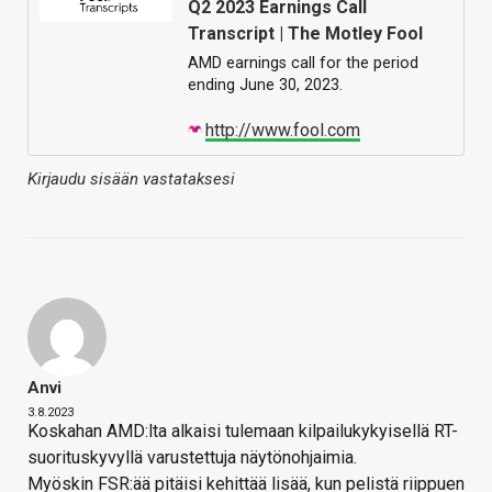
Q2 2023 Earnings Call
Transcript | The Motley Fool
AMD earnings call for the period
ending June 30, 2023.
http://www.fool.com
Kirjaudu sisään vastataksesi
Anvi
3.8.2023
Koskahan AMD:lta alkaisi tulemaan kilpailukykyisellä RT-
suorituskyvyllä varustettuja näytönohjaimia.
Myöskin FSR:ää pitäisi kehittää lisää, kun pelistä riippuen