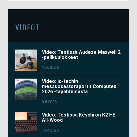
VIDEOT
Video: Testissä Audeze Maxwell 2
-pelikuulokkeet
15.6.2026
Video: io-techin
messuosastoraportit Computex
2026 -tapahtumasta
3.6.2026
Video: Testissä Keychron K2 HE
All-Wood
13.4.2026