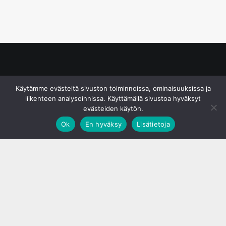
© S&J Media Oy
Käytämme evästeitä sivuston toiminnoissa, ominaisuuksissa ja
liikenteen analysoinnissa. Käyttämällä sivustoa hyväksyt
evästeiden käytön.
Ok
En hyväksy
Lisätietoja
;