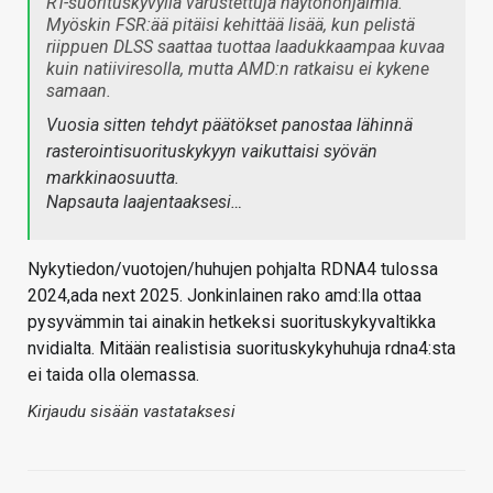
RT-suorituskyvyllä varustettuja näytönohjaimia.
Myöskin FSR:ää pitäisi kehittää lisää, kun pelistä
riippuen DLSS saattaa tuottaa laadukkaampaa kuvaa
kuin natiiviresolla, mutta AMD:n ratkaisu ei kykene
samaan.
Vuosia sitten tehdyt päätökset panostaa lähinnä
rasterointisuorituskykyyn vaikuttaisi syövän
markkinaosuutta.
Napsauta laajentaaksesi…
Nykytiedon/vuotojen/huhujen pohjalta RDNA4 tulossa
2024,ada next 2025. Jonkinlainen rako amd:lla ottaa
pysyvämmin tai ainakin hetkeksi suorituskykyvaltikka
nvidialta. Mitään realistisia suorituskykyhuhuja rdna4:sta
ei taida olla olemassa.
Kirjaudu sisään vastataksesi