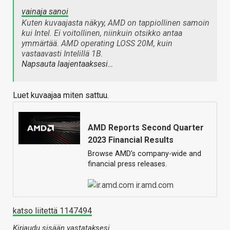
vainaja sanoi
Kuten kuvaajasta näkyy, AMD on tappiollinen samoin
kui Intel. Ei voitollinen, niinkuin otsikko antaa
ymmärtää. AMD operating LOSS 20M, kuin
vastaavasti Intelillä 1B.
Napsauta laajentaaksesi…
Luet kuvaajaa miten sattuu.
AMD Reports Second Quarter
2023 Financial Results
Browse AMD’s company-wide and
financial press releases.
ir.amd.com
katso liitettä 1147494
Kirjaudu sisään vastataksesi