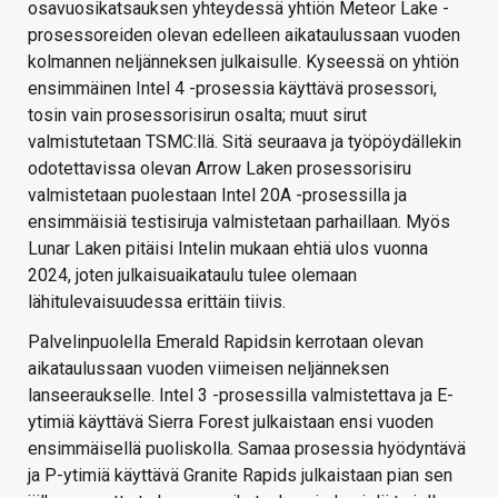
osavuosikatsauksen yhteydessä yhtiön Meteor Lake -
prosessoreiden olevan edelleen aikataulussaan vuoden
kolmannen neljänneksen julkaisulle. Kyseessä on yhtiön
ensimmäinen Intel 4 -prosessia käyttävä prosessori,
tosin vain prosessorisirun osalta; muut sirut
valmistutetaan TSMC:llä. Sitä seuraava ja työpöydällekin
odotettavissa olevan Arrow Laken prosessorisiru
valmistetaan puolestaan Intel 20A -prosessilla ja
ensimmäisiä testisiruja valmistetaan parhaillaan. Myös
Lunar Laken pitäisi Intelin mukaan ehtiä ulos vuonna
2024, joten julkaisuaikataulu tulee olemaan
lähitulevaisuudessa erittäin tiivis.
Palvelinpuolella Emerald Rapidsin kerrotaan olevan
aikataulussaan vuoden viimeisen neljänneksen
lanseeraukselle. Intel 3 -prosessilla valmistettava ja E-
ytimiä käyttävä Sierra Forest julkaistaan ensi vuoden
ensimmäisellä puoliskolla. Samaa prosessia hyödyntävä
ja P-ytimiä käyttävä Granite Rapids julkaistaan pian sen