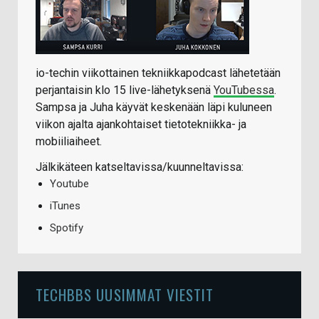
io-techin viikottainen tekniikkapodcast lähetetään
perjantaisin klo 15 live-lähetyksenä
YouTubessa
.
Sampsa ja Juha käyvät keskenään läpi kuluneen
viikon ajalta ajankohtaiset tietotekniikka- ja
mobiiliaiheet.
Jälkikäteen katseltavissa/kuunneltavissa:
Youtube
iTunes
Spotify
TECHBBS UUSIMMAT VIESTIT