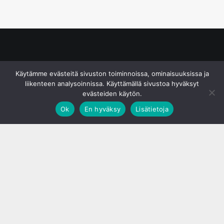
© S&J Media Oy
Käytämme evästeitä sivuston toiminnoissa, ominaisuuksissa ja
liikenteen analysoinnissa. Käyttämällä sivustoa hyväksyt
evästeiden käytön.
Ok
En hyväksy
Lisätietoja
;