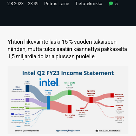
2.8.2023 - 23:39
Petrus Laine
Tietotekniikka
5
ARTIKKELIT
VIDEOT
TECHBBS
Yhtiön liikevaihto laski 15 % vuoden takaiseen
TIETOA
nähden, mutta tulos saatiin käännettyä pakkaselta
1,5 miljardia dollaria plussan puolelle.
HINTA.FI
KAUPPA
VAIHDA TEEMA
HAKU