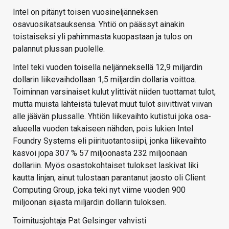
Intel on pitänyt toisen vuosineljänneksen
osavuosikatsauksensa. Yhtiö on päässyt ainakin
toistaiseksi yli pahimmasta kuopastaan ja tulos on
palannut plussan puolelle.
Intel teki vuoden toisella neljänneksellä 12,9 miljardin
dollarin liikevaihdollaan 1,5 miljardin dollaria voittoa.
Toiminnan varsinaiset kulut ylittivät niiden tuottamat tulot,
mutta muista lähteistä tulevat muut tulot siivittivät viivan
alle jäävän plussalle. Yhtiön liikevaihto kutistui joka osa-
alueella vuoden takaiseen nähden, pois lukien Intel
Foundry Systems eli piirituotantosiipi, jonka liikevaihto
kasvoi jopa 307 % 57 miljoonasta 232 miljoonaan
dollariin. Myös osastokohtaiset tulokset laskivat liki
kautta linjan, ainut tulostaan parantanut jaosto oli Client
Computing Group, joka teki nyt viime vuoden 900
miljoonan sijasta miljardin dollarin tuloksen.
Toimitusjohtaja Pat Gelsinger vahvisti