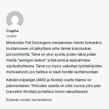
Craphe
5.8.2023
Mielestäni Pat Gelsingerin nimeäminen Intelin toimariksi
toistamiseen oli järkyttävä virhe tämän kokoluokan
pörssiyhtiöltä. Tämä on yksi syistä, joiden takia pidän
Inteliä ”auringon laskun” yrityksenä ja epävarmana
sijoituskohteena. Tämä voi myös vaikuttaa työntekijöiden
motivaatioon, jos hallitus ei nauti heidän luottamustaan.
Kahden kilpailijan (AMD ja Nvidia) osalta tilanne on
päinvastainen. Yhtiöiden suunta on ollut vuosia ylös päin
(varsinkin Nvidian) ja hallitus toimii vakuuttavasti.
Kirjaudu sisään vastataksesi