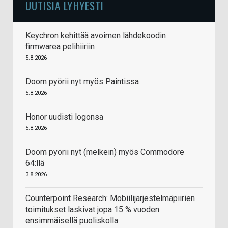
UUTISIA LYHYESTI
Keychron kehittää avoimen lähdekoodin
firmwarea pelihiiriin
5.8.2026
Doom pyörii nyt myös Paintissa
5.8.2026
Honor uudisti logonsa
5.8.2026
Doom pyörii nyt (melkein) myös Commodore
64:llä
3.8.2026
Counterpoint Research: Mobiilijärjestelmäpiirien
toimitukset laskivat jopa 15 % vuoden
ensimmäisellä puoliskolla