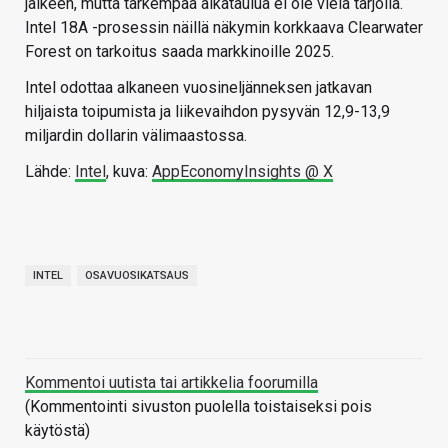
jälkeen, mutta tarkempaa aikataulua ei ole vielä tarjolla.
Intel 18A -prosessin näillä näkymin korkkaava Clearwater
Forest on tarkoitus saada markkinoille 2025.
Intel odottaa alkaneen vuosineljänneksen jatkavan
hiljaista toipumista ja liikevaihdon pysyvän 12,9-13,9
miljardin dollarin välimaastossa.
Lähde:
Intel
, kuva:
AppEconomyInsights @ X
INTEL
OSAVUOSIKATSAUS
Kommentoi uutista tai artikkelia foorumilla
(Kommentointi sivuston puolella toistaiseksi pois
käytöstä)