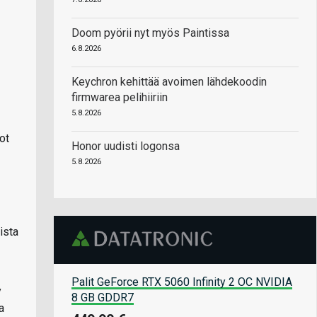
Doom pyörii nyt myös Paintissa
6.8.2026
Keychron kehittää avoimen lähdekoodin
firmwarea pelihiiriin
5.8.2026
ot
Honor uudisti logonsa
5.8.2026
ista
Palit GeForce RTX 5060 Infinity 2 OC NVIDIA
y
8 GB GDDR7
a