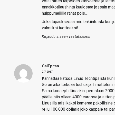
voisi sitten tarpeiden kasvaessa ja lait
ennakkotilaushinta kuulostaa jossain mää
huippumallilla rahat pois…
Joka tapauksessa mielenkiintoista kun j
valmiiksi tuotteeksi!
Kirjaudu sisään vastataksesi
CalEpitan
7.7.2017
Kannattaa katsoa Linus Techtipsistä kun 
Se on aika törkeää touhua ja ihmettelen m
Sama konsepti tässäkin, perusluuri 2000 e
päälle niin ollaan 4000 eurossa ja sitten 
Linusilla taisi kaksi kameraa pakollisine
reilu 100.000 dollaria joko kappale tai pa