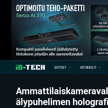
UUTISET
ARTIKKELIT
Ammattilaiskameravalm
älypuhelimen holografi