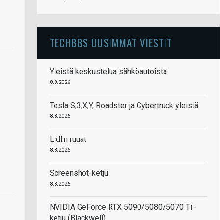
TECHBBS UUSIMMAT VIESTIT
Yleistä keskustelua sähköautoista
8.8.2026
Tesla S,3,X,Y, Roadster ja Cybertruck yleistä
8.8.2026
Lidl:n ruuat
8.8.2026
Screenshot-ketju
8.8.2026
NVIDIA GeForce RTX 5090/5080/5070 Ti -
ketju (Blackwell)