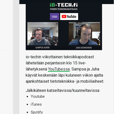
io-techin viikottainen tekniikkapodcast
lähetetään perjantaisin klo 15 live-
lähetyksenä
YouTubessa
. Sampsa ja Juha
käyvät keskenään läpi kuluneen viikon ajalta
ajankohtaiset tietotekniikka- ja mobiiliaiheet.
Jälkikäteen katseltavissa/kuunneltavissa:
Youtube
iTunes
Spotify