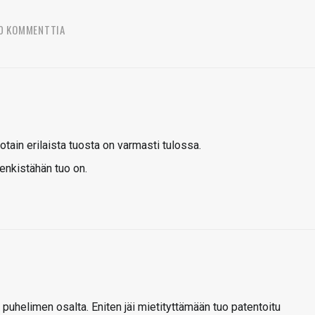
0 KOMMENTTIA
jotain erilaista tuosta on varmasti tulossa.
henkistähän tuo on.
puhelimen osalta. Eniten jäi mietityttämään tuo patentoitu