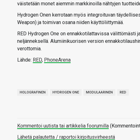
väistetään monet aiemmin markkinoilla nähtyjen tuotteid
Hydrogen Onen kerrotaan myös integroituvan täydellisest
Weapon) ja toimivan osana niiden käyttöliittymää.
RED Hydrogen One on ennakkotilattavissa välittömästi j
neljänneksellä. Alumiinikuorisen version ennakkotilaushin
verottomia.
Lähde:
RED
,
PhoneArena
HOLOGRAFINEN
HYDROGEN ONE
MODULAARINEN
RED
Kommentoi uutista tai artikkelia foorumilla
(Kommentointi 
Lähetä palautetta / raportoi kirjoitusvirheestä