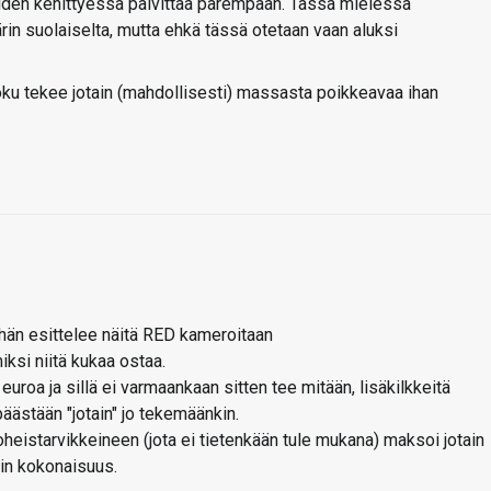
teiden kehittyessä päivittää parempaan. Tässä mielessä
rin suolaiselta, mutta ehkä tässä otetaan vaan aluksi
oku tekee jotain (mahdollisesti) massasta poikkeavaa ihan
hän esittelee näitä RED kameroitaan
iksi niitä kukaa ostaa.
uroa ja sillä ei varmaankaan sitten tee mitään, lisäkilkkeitä
päästään "jotain" jo tekemäänkin.
 oheistarvikkeineen (jota ei tietenkään tule mukana) maksoi jotain
rin kokonaisuus.