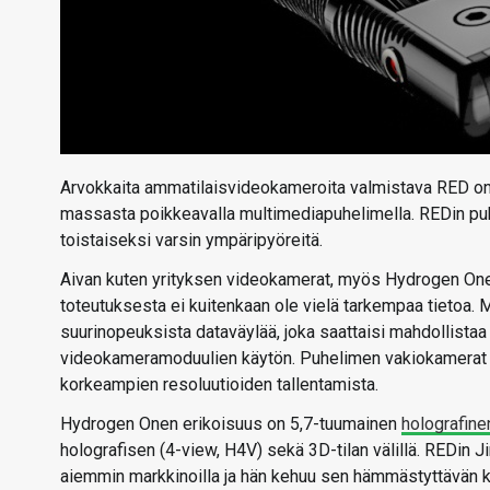
Arvokkaita ammatilaisvideokameroita valmistava RED on 
massasta poikkeavalla multimediapuhelimella. REDin puhee
toistaiseksi varsin ympäripyöreitä.
Aivan kuten yrityksen videokamerat, myös Hydrogen One 
toteutuksesta ei kuitenkaan ole vielä tarkempaa tietoa
suurinopeuksista dataväylää, joka saattaisi mahdollist
videokameramoduulien käytön. Puhelimen vakiokamerat ova
korkeampien resoluutioiden tallentamista.
Hydrogen Onen erikoisuus on 5,7-tuumainen
holografine
holografisen (4-view, H4V) sekä 3D-tilan välillä. REDin J
aiemmin markkinoilla ja hän kehuu sen hämmästyttävän käy