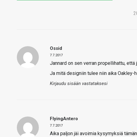
2
Ossid
7.7.2017
Jannard on sen verran propellihattu, että 
Ja mitä designiin tulee niin aika Oakley-
Kirjaudu sisään vastataksesi
FlyingAntero
7.7.2017
Aika paljon jäi avoimia kysymyksiä tämän 