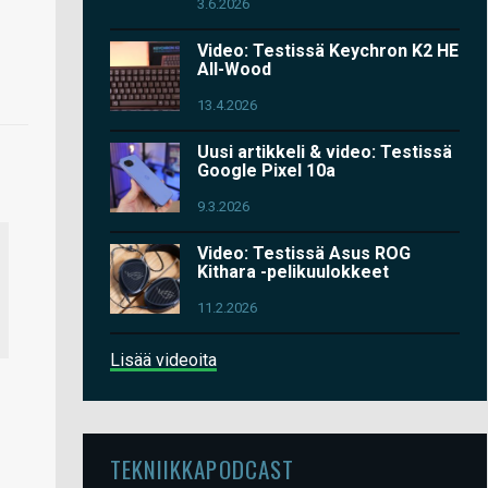
3.6.2026
Video: Testissä Keychron K2 HE
All-Wood
13.4.2026
Uusi artikkeli & video: Testissä
Google Pixel 10a
9.3.2026
Video: Testissä Asus ROG
Kithara -pelikuulokkeet
11.2.2026
Lisää videoita
TEKNIIKKAPODCAST