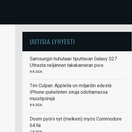
UUTISIA LYHYESTI
Samsungin huhutaan tiputtavan Galaxy S27
Ultrasta neljännen takakameran pois
8.8.2026
Tim Culpan: Applella on miljardin edestä
iPhone-puhelinten siruja odottamassa
muistipiirejä
8.8.2026
Doom pyörii nyt (melkein) myös Commodore
64:llä
7.8.2026