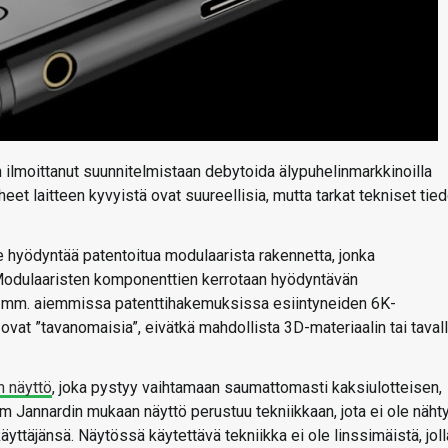
ilmoittanut suunnitelmistaan debytoida älypuhelinmarkkinoilla
t laitteen kyvyistä ovat suureellisia, mutta tarkat tekniset tied
hyödyntää patentoitua modulaarista rakennetta, jonka
. Modulaaristen komponenttien kerrotaan hyödyntävän
aa mm. aiemmissa patenttihakemuksissa esiintyneiden 6K-
t ”tavanomaisia”, eivätkä mahdollista 3D-materiaalin tai tavall
n näyttö
, joka pystyy vaihtamaan saumattomasti kaksiulotteisen,
im Jannardin mukaan näyttö perustuu tekniikkaan, jota ei ole näht
ttäjänsä. Näytössä käytettävä tekniikka ei ole linssimäistä, joll