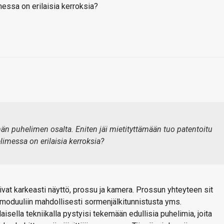
essa on erilaisia kerroksia?
än puhelimen osalta. Eniten jäi mietityttämään tuo patentoitu
imessa on erilaisia kerroksia?
sivat karkeasti näyttö, prossu ja kamera. Prossun yhteyteen sit
amoduuliin mahdollisesti sormenjälkitunnistusta yms.
laisella tekniikalla pystyisi tekemään edullisia puhelimia, joita