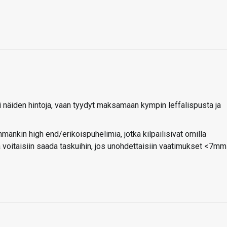
i näiden hintoja, vaan tyydyt maksamaan kympin leffalispusta ja
mmänkin high end/erikoispuhelimia, jotka kilpailisivat omilla
ita voitaisiin saada taskuihin, jos unohdettaisiin vaatimukset <7mm