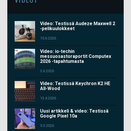
Video: Testissä Audeze Maxwell 2
-pelikuulokkeet
15.6.2026
Video: io-techin
messuosastoraportit Computex
2026 -tapahtumasta
3.6.2026
Video: Testissä Keychron K2 HE
All-Wood
13.4.2026
Uusi artikkeli & video: Testissä
Google Pixel 10a
9.3.2026