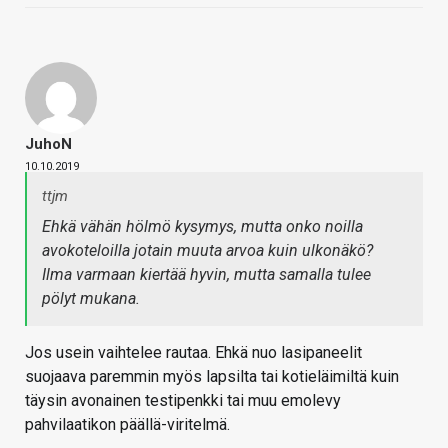
JuhoN
10.10.2019
ttjm
Ehkä vähän hölmö kysymys, mutta onko noilla
avokoteloilla jotain muuta arvoa kuin ulkonäkö?
Ilma varmaan kiertää hyvin, mutta samalla tulee
pölyt mukana.
Jos usein vaihtelee rautaa. Ehkä nuo lasipaneelit
suojaava paremmin myös lapsilta tai kotieläimiltä kuin
täysin avonainen testipenkki tai muu emolevy
pahvilaatikon päällä-viritelmä.