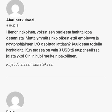
Alatuberkuloosi
8.10.2019
Hienon näköinen, voisin sen puolesta harkita jopa
ostamista. Mutta ymmärsinkö oikein että emolevyn ja
näytönohjaimen I/O osoittaa lattiaan? Kuulostaa todella
hankalalta. Kun tuossa on vain 3 USB:tä etupaneelissa
joista yksi C niin hubi melkein pakollinen.
Kirjaudu sisään vastataksesi