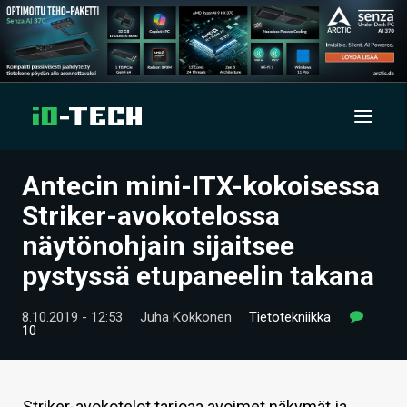
Antecin mini-ITX-kokoisessa
UUTISET
Striker-avokotelossa
ARTIKKELIT
näytönohjain sijaitsee
pystyssä etupaneelin takana
VIDEOT
TECHBBS
8.10.2019 - 12:53
Juha Kokkonen
Tietotekniikka
10
TIETOA
HINTA.FI
Striker-avokotelot tarjoaa avoimet näkymät ja