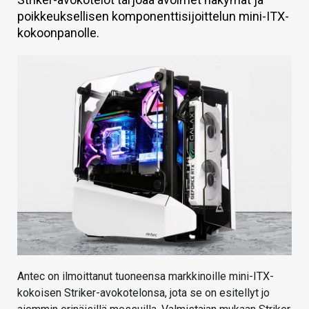
poikkeuksellisen komponenttisijoittelun mini-ITX-
KAUPPA
kokoonpanolle.
VAIHDA TEEMA
HAKU
Antec on ilmoittanut tuoneensa markkinoille mini-ITX-
kokoisen Striker-avokotelonsa, jota se on esitellyt jo