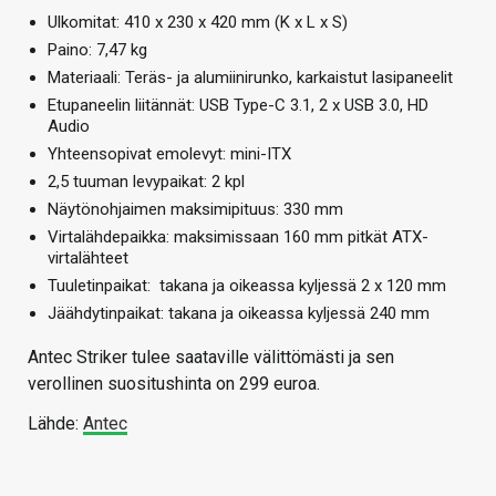
Ulkomitat: 410 x 230 x 420 mm (K x L x S)
Paino: 7,47 kg
Materiaali: Teräs- ja alumiinirunko, karkaistut lasipaneelit
Etupaneelin liitännät: USB Type-C 3.1, 2 x USB 3.0, HD
Audio
Yhteensopivat emolevyt: mini-ITX
2,5 tuuman levypaikat: 2 kpl
Näytönohjaimen maksimipituus: 330 mm
Virtalähdepaikka: maksimissaan 160 mm pitkät ATX-
virtalähteet
Tuuletinpaikat: takana ja oikeassa kyljessä 2 x 120 mm
Jäähdytinpaikat: takana ja oikeassa kyljessä 240 mm
Antec Striker tulee saataville välittömästi ja sen
verollinen suositushinta on 299 euroa.
Lähde:
Antec