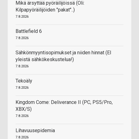
Mikä ärsyttää pyöräilijöissä (Oli:
Kilpapyöräilijöiden "pakat"..)
7.8.2026
Battlefield 6
7.8.2026
Sähkönmyyntisopimukset ja niiden hinnat (EI
yleistä sähkökeskustelua!)
7.8.2026
Tekoäly
7.8.2026
Kingdom Come: Deliverance II (PC, PS5/Pro,
XBX/S)
7.8.2026
Lihavuusepidemia
7.8.2026