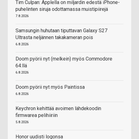
Tim Culpan: Applella on miljardin edestä iPhone-
puhelinten siruja odottamassa muistipiirejä
7.8.2026
Samsungin huhutaan tiputtavan Galaxy S27
Ultrasta neljännen takakameran pois
6.8.2026
Doom pyörii nyt (melkein) myös Commodore
64:llä
6.8.2026
Doom pyörii nyt myös Paintissa
6.8.2026
Keychron kehittää avoimen lähdekoodin
firmwarea pelihiiriin
5.8.2026
Honor uudisti logonsa