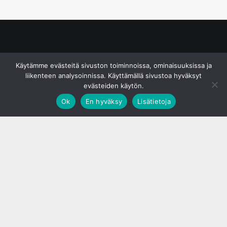
© S&J Media Oy
Käytämme evästeitä sivuston toiminnoissa, ominaisuuksissa ja
liikenteen analysoinnissa. Käyttämällä sivustoa hyväksyt
evästeiden käytön.
Ok
En hyväksy
Lisätietoja
;