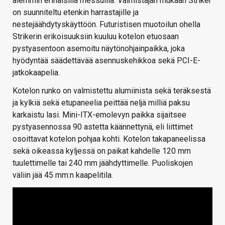
aiemmin erinäisillä messuilla. Valmistajan mukaan Striker
on suunniteltu etenkin harrastajille ja
nestejäähdytyskäyttöön. Futuristisen muotoilun ohella
Strikerin erikoisuuksiin kuuluu kotelon etuosaan
pystyasentoon asemoitu näytönohjainpaikka, joka
hyödyntää säädettävää asennuskehikkoa sekä PCI-E-
jatkokaapelia.
Kotelon runko on valmistettu alumiinista sekä teräksestä
ja kylkiä sekä etupaneelia peittää neljä milliä paksu
karkaistu lasi. Mini-ITX-emolevyn paikka sijaitsee
pystyasennossa 90 astetta käännettynä, eli liittimet
osoittavat kotelon pohjaa kohti. Kotelon takapaneelissa
sekä oikeassa kyljessä on paikat kahdelle 120 mm
tuulettimelle tai 240 mm jäähdyttimelle. Puoliskojen
väliin jää 45 mm:n kaapelitila.