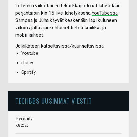
io-techin viikottainen tekniikkapodcast lähetetään
perjantaisin klo 15 live-lähetyksenä
YouTubessa
.
Sampsa ja Juha käyvät keskenään läpi kuluneen
viikon ajalta ajankohtaiset tietotekniikka- ja
mobiiliaiheet.
Jälkikäteen katseltavissa/kuunneltavissa:
Youtube
iTunes
Spotify
TECHBBS UUSIMMAT VIESTIT
Pyöräily
7.8.2026