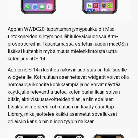
Applen WWDC20-tapahtuman jymypaukku oli Mac-
tietokoneiden siirtyminen lähitulevaisuudessa Arm-
prosessoreihin. Tapahtumassa esiteltiin uuden macOS:n
lisäksi kuitenkin myös muuta mielenkiintoista uutta,
kuten uusi iOS 14.
Applen iOS 14:n kenties näkyvin uudistus on tuki uusille
widgeteille. Kotiruutuun asennettavat widgetit voivat olla
normaaleja ikoneita kookkaampia ja ne voivat näyttää
käyttäjälle relevanttia tietoa, kuten parhaillaan soivan
biisin, aktiivisuustavoitteiden tilan ja niin edelleen.
Lisäksi viimeiseen kotiruutuun on lisätty uusi App
Library, mikä jaottelee kaikki asennetut sovellukset
erilaisiin kansioihin niiden tyypin mukaan.