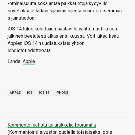
-ominaisuutta sekä antaa paikkatietoja kysyville
sovelluksille tarkan sijainnin sijasta suurpiirteisemmän
sijaintitiedon.
iOS 14 tulee kehittäjien saataville välittömästi ja sen
julkinen beetatesti alkaa ensi kuussa. Voit lukea lisää
Applen iOS 14:n uudistuksista yhtiön
lehdistötiedotteesta.
Lähde:
Apple
APPLE
IOS
IOS 14
IPHONE
Kommentoi uutista tai artikkelia foorumilla
(Kommentointi sivuston puolella toistaiseksi pois