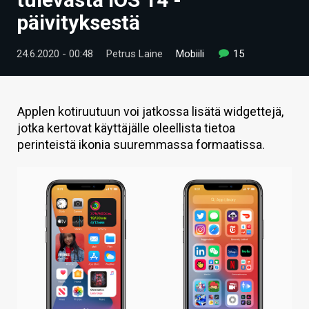
ARTIKKELIT
päivityksestä
VIDEOT
24.6.2020 - 00:48
Petrus Laine
Mobiili
15
TECHBBS
TIETOA
Applen kotiruutuun voi jatkossa lisätä widgettejä,
jotka kertovat käyttäjälle oleellista tietoa
HINTA.FI
perinteistä ikonia suuremmassa formaatissa.
KAUPPA
VAIHDA TEEMA
HAKU