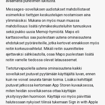
avaamatta puhelimen lukitusta.
Messages-sovelluksen uudistukset mahdollistavat
esimerkiksi tiettyjen keskustelujen nostamisen aina
ylimmäisiksi. Mukana on myös muun muassa
mahdollisuus lisätä ryhmäkeskusteluihin tunnuskuva
sekä joukko uusia Memoji-hymiöitä. Maps eli
karttasovellus saa puolestaan uutena ominaisuutena
ehdotukset pyöräreiteille, jotka kertovat ennakkoon myös
reitin korkeusvaihtelut. Mikäli reitin suunnittelee
ajettavaksi sähköautolla, osaa Maps puolestaan lisätä
reitin varrelle tiedossa olevat latausasemat.
Tietoturvapuolella uutena ominaisuutena kaikki
sovellukset joutuvat pyytämään käyttäjältä luvan, ennen
kuin ne voivat seurata tämän toimia. Lisäksi kehittäjät
joutuvat jatkossa kertomaan App Storen kuvauksessa,
miten heidän sovelluksensa ottaa käyttäjän
yksityisyyden huomioon. Käyttäjä voi myös päivittää
halutessaan nykyiset tilinsä tukemaan Sign in with Apple