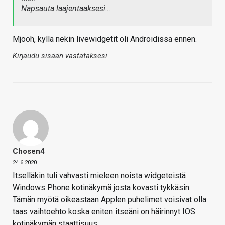
Napsauta laajentaaksesi…
Mjooh, kyllä nekin livewidgetit oli Androidissa ennen.
Kirjaudu sisään vastataksesi
Chosen4
24.6.2020
Itselläkin tuli vahvasti mieleen noista widgeteistä
Windows Phone kotinäkymä josta kovasti tykkäsin.
Tämän myötä oikeastaan Applen puhelimet voisivat olla
taas vaihtoehto koska eniten itseäni on häirinnyt IOS
kotinäkymän staattisuus.