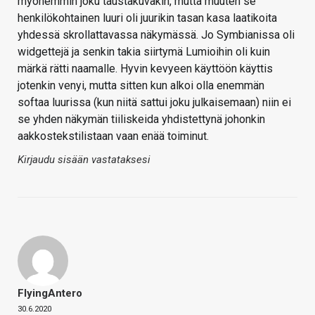
myöhemmin joku taustakuvakin, mutta muuten se
henkilökohtainen luuri oli juurikin tasan kasa laatikoita
yhdessä skrollattavassa näkymässä. Jo Symbianissa oli
widgettejä ja senkin takia siirtymä Lumioihin oli kuin
märkä rätti naamalle. Hyvin kevyeen käyttöön käyttis
jotenkin venyi, mutta sitten kun alkoi olla enemmän
softaa luurissa (kun niitä sattui joku julkaisemaan) niin ei
se yhden näkymän tiiliskeida yhdistettynä johonkin
aakkostekstilistaan vaan enää toiminut.
Kirjaudu sisään vastataksesi
FlyingAntero
30.6.2020