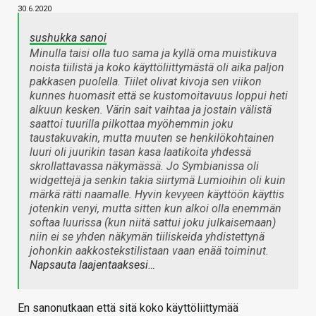
30.6.2020
sushukka sanoi
Minulla taisi olla tuo sama ja kyllä oma muistikuva
noista tiilistä ja koko käyttöliittymästä oli aika paljon
pakkasen puolella. Tiilet olivat kivoja sen viikon
kunnes huomasit että se kustomoitavuus loppui heti
alkuun kesken. Värin sait vaihtaa ja jostain välistä
saattoi tuurilla pilkottaa myöhemmin joku
taustakuvakin, mutta muuten se henkilökohtainen
luuri oli juurikin tasan kasa laatikoita yhdessä
skrollattavassa näkymässä. Jo Symbianissa oli
widgettejä ja senkin takia siirtymä Lumioihin oli kuin
märkä rätti naamalle. Hyvin kevyeen käyttöön käyttis
jotenkin venyi, mutta sitten kun alkoi olla enemmän
softaa luurissa (kun niitä sattui joku julkaisemaan)
niin ei se yhden näkymän tiiliskeida yhdistettynä
johonkin aakkostekstilistaan vaan enää toiminut.
Napsauta laajentaaksesi…
En sanonutkaan että sitä koko käyttöliittymää