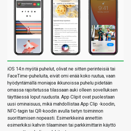
iOS 14:n myötä puhelut, olivat ne sitten perinteisiä tai
FaceTime-puheluita, eivät omi enää koko ruutua, vaan
hyödyntämällä moniajoa ikkunoissa puhelu pidetään
omassa rajoitetussa tilassaan auki olleen sovelluksen
täyttäessä loput ruudusta. App Clipit ovat puolestaan
uusi ominaisuus, mikä mahdollistaa App Clip -koodin,
NFC-tagin tai QR-koodin avulla tietyn toiminnon
suorittamisen nopeasti. Esimerkkeinä annettiin
esimerkiksi kahvin tilaaminen tai parkkimittarin käyttö