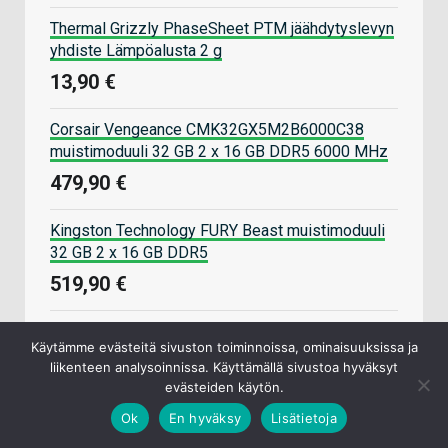
Thermal Grizzly PhaseSheet PTM jäähdytyslevyn
yhdiste Lämpöalusta 2 g
13,90 €
Corsair Vengeance CMK32GX5M2B6000C38
muistimoduuli 32 GB 2 x 16 GB DDR5 6000 MHz
479,90 €
Kingston Technology FURY Beast muistimoduuli
32 GB 2 x 16 GB DDR5
519,90 €
Kingston Technology NV3 2 TB M.2 PCI Express
Käytämme evästeitä sivuston toiminnoissa, ominaisuuksissa ja
4.0 NVMe 3D NAND
liikenteen analysoinnissa. Käyttämällä sivustoa hyväksyt
265,90 €
evästeiden käytön.
Ok
En hyväksy
Lisätietoja
Datatronic pelikoneet