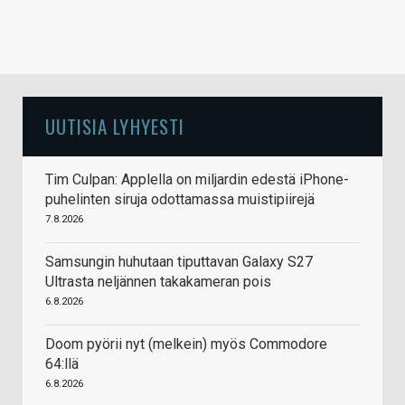
UUTISIA LYHYESTI
Tim Culpan: Applella on miljardin edestä iPhone-
puhelinten siruja odottamassa muistipiirejä
7.8.2026
Samsungin huhutaan tiputtavan Galaxy S27
Ultrasta neljännen takakameran pois
6.8.2026
Doom pyörii nyt (melkein) myös Commodore
64:llä
6.8.2026