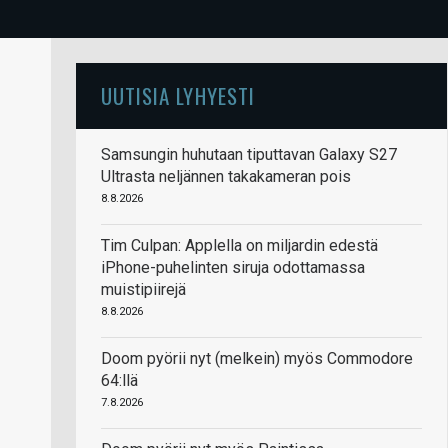
UUTISIA LYHYESTI
Samsungin huhutaan tiputtavan Galaxy S27
Ultrasta neljännen takakameran pois
8.8.2026
Tim Culpan: Applella on miljardin edestä
iPhone-puhelinten siruja odottamassa
muistipiirejä
8.8.2026
Doom pyörii nyt (melkein) myös Commodore
64:llä
7.8.2026