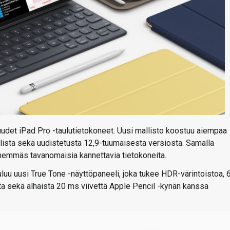
udet iPad Pro -taulutietokoneet. Uusi mallisto koostuu aiempaa
lista sekä uudistetusta 12,9-tuumaisesta versiosta. Samalla
lähemmäs tavanomaisia kannettavia tietokoneita.
luu uusi True Tone -näyttöpaneeli, joka tukee HDR-värintoistoa, 
ta sekä alhaista 20 ms viivettä Apple Pencil -kynän kanssa