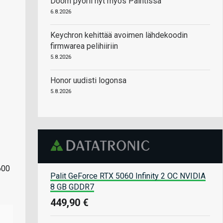
Doom pyörii nyt myös Paintissa
6.8.2026
Keychron kehittää avoimen lähdekoodin
firmwarea pelihiiriin
5.8.2026
Honor uudisti logonsa
5.8.2026
600
Palit GeForce RTX 5060 Infinity 2 OC NVIDIA
8 GB GDDR7
449,90 €