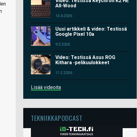
Video: Testissä Keychron K2 HE
den
All-Wood
n
13.4.2026
Uusi artikkeli & video: Testissä
Google Pixel 10a
9.3.2026
Video: Testissä Asus ROG
Kithara -pelikuulokkeet
11.2.2026
Lisää videoita
TEKNIIKKAPODCAST