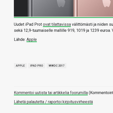
Uudet iPad Prot
ovat tilattavissa
välittömästi ja niiden s
sekä 12,9-tuumaiselle mallille 919, 1019 ja 1239 euroa. V
Lähde:
Apple
APPLE
IPAD PRO
WWDC 2017
Kommentoi uutista tai artikkelia foorumilla
(Kommentointi 
Lähetä palautetta / raportoi kirjoitusvirheestä