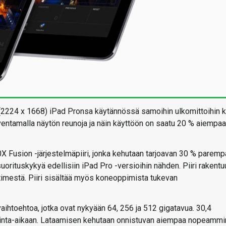
(2224 x 1668) iPad Pronsa käytännössä samoihin ulkomittoihin k
entamalla näytön reunoja ja näin käyttöön on saatu 20 % aiempaa
X Fusion -järjestelmäpiiri, jonka kehutaan tarjoavan 30 % paremp
rituskykyä edellisiin iPad Pro -versioihin nähden. Piiri rakentu
timestä. Piiri sisältää myös koneoppimista tukevan
aihtoehtoa, jotka ovat nykyään 64, 256 ja 512 gigatavua. 30,4
iminta-aikaan. Lataamisen kehutaan onnistuvan aiempaa nopeammi