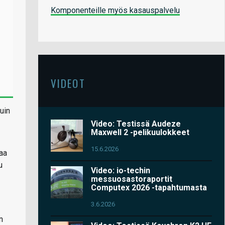
Komponenteille myös kasauspalvelu
VIDEOT
uin
Video: Testissä Audeze
Maxwell 2 -pelikuulokkeet
15.6.2026
aa
u
Video: io-techin
messuosastoraportit
Computex 2026 -tapahtumasta
3.6.2026
n