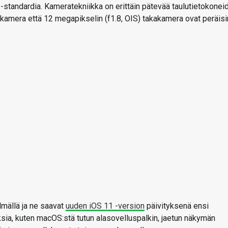
0 -standardia. Kameratekniikka on erittäin pätevää taulutietokonei
ukamera että 12 megapikselin (f1.8, OIS) takakamera ovat peräisi
lmällä ja ne saavat
uuden iOS 11 -version
päivityksenä ensi
sia, kuten macOS:stä tutun alasovelluspalkin, jaetun näkymän