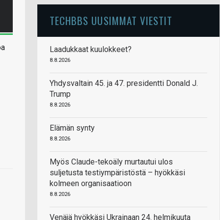
TECHBBS UUSIMMAT VIESTIT
oa
Laadukkaat kuulokkeet?
8.8.2026
Yhdysvaltain 45. ja 47. presidentti Donald J.
Trump
8.8.2026
Elämän synty
8.8.2026
Myös Claude-tekoäly murtautui ulos
suljetusta testiympäristöstä – hyökkäsi
kolmeen organisaatioon
8.8.2026
Venäjä hyökkäsi Ukrainaan 24. helmikuuta