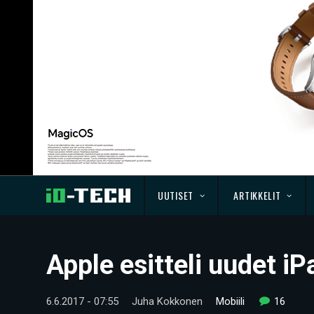
UUTISET
ARTIKKELIT
Apple esitteli uudet i
6.6.2017 - 07:55
Juha Kokkonen
Mobiili
16