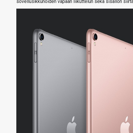
sovellusikkunoiden vapaan liikuttelun sekä sisällön siir