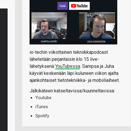
io-techin viikottainen tekniikkapodcast
lähetetään perjantaisin klo 15 live-
lähetyksenä
YouTubessa
. Sampsa ja Juha
käyvät keskenään läpi kuluneen viikon ajalta
ajankohtaiset tietotekniikka- ja mobiiliaiheet.
Jälkikäteen katseltavissa/kuunneltavissa:
Youtube
iTunes
Spotify