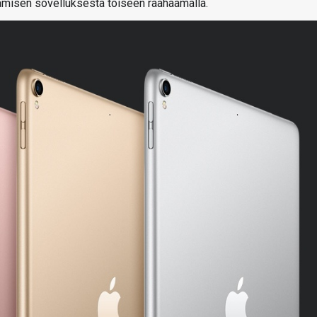
tämisen sovelluksesta toiseen raahaamalla.