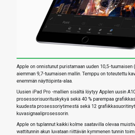
Apple on onnistunut puristamaan uuden 10,5-tuumaisen 
aiemman 9,7-tuumaisen mallin. Temppu on toteutettu kav
enemmän näyttöpinta-alaa.
Uusien iPad Pro -mallien sisältä löytyy Applen uusin A10
prosessorisuorituskykyä sekä 40 % parempaa grafiikkasuo
kuudesta prosessoriytimestä sekä 12 grafiikkasuoritiny
kuvasignaaliprosessorin.
Apple on tuplannut kaikki kolme saatavilla olevaa muistiv
wattitunnin akun luvataan riittävän kymmenen tunnin to