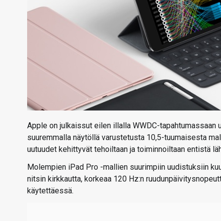
Apple on julkaissut eilen illalla WWDC-tapahtumassaan u
suuremmalla näytöllä varustetusta 10,5-tuumaisesta mal
uutuudet kehittyvät tehoiltaan ja toiminnoiltaan entistä 
Molempien iPad Pro -mallien suurimpiin uudistuksiin kuu
nitsin kirkkautta, korkeaa 120 Hz:n ruudunpäivitysnopeut
käytettäessä.