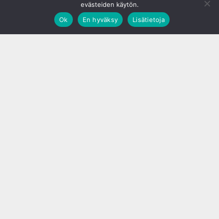
evästeiden käytön.
Ok
En hyväksy
Lisätietoja
;