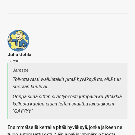
Juha Uotila
5.6.2018
Jamspe
Toivottavasti walkietalkit pitää hyväksyä ite, eikä tuu
suoraan kuuluvii.
Ooppa siinä sitten sivistyneesti jumpalla ku yhtäkkiä
kellosta kuuluu erään leffan sitaattia lainatakseni
"GAYYYY"
Ensimmäisellä kerralla pitää hyväksyä, jonka jälkeen ne
tulee automaattisesti. Näin ainakin ymmärsin tuosta