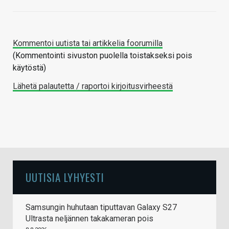
Kommentoi uutista tai artikkelia foorumilla
(Kommentointi sivuston puolella toistakseksi pois
käytöstä)
Lähetä palautetta / raportoi kirjoitusvirheestä
UUTISIA LYHYESTI
Samsungin huhutaan tiputtavan Galaxy S27
Ultrasta neljännen takakameran pois