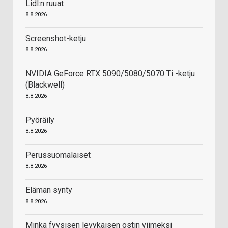
Lidl:n ruuat
8.8.2026
Screenshot-ketju
8.8.2026
NVIDIA GeForce RTX 5090/5080/5070 Ti -ketju
(Blackwell)
8.8.2026
Pyöräily
8.8.2026
Perussuomalaiset
8.8.2026
Elämän synty
8.8.2026
Minkä fyysisen levykäisen ostin viimeksi