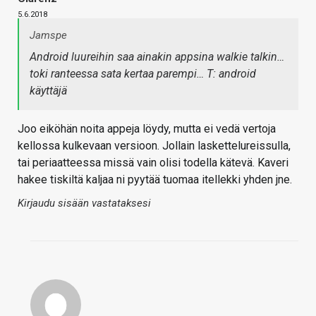
5.6.2018
Jamspe
Android luureihin saa ainakin appsina walkie talkin…
toki ranteessa sata kertaa parempi… T: android
käyttäjä
Joo eiköhän noita appeja löydy, mutta ei vedä vertoja
kellossa kulkevaan versioon. Jollain laskettelureissulla,
tai periaatteessa missä vain olisi todella kätevä. Kaveri
hakee tiskiltä kaljaa ni pyytää tuomaa itellekki yhden jne.
Kirjaudu sisään vastataksesi