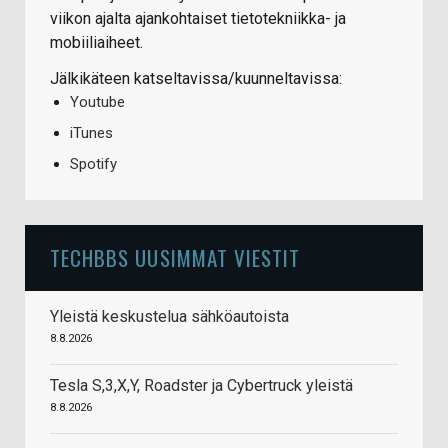
viikon ajalta ajankohtaiset tietotekniikka- ja
mobiiliaiheet.
Jälkikäteen katseltavissa/kuunneltavissa:
Youtube
iTunes
Spotify
TECHBBS UUSIMMAT VIESTIT
Yleistä keskustelua sähköautoista
8.8.2026
Tesla S,3,X,Y, Roadster ja Cybertruck yleistä
8.8.2026