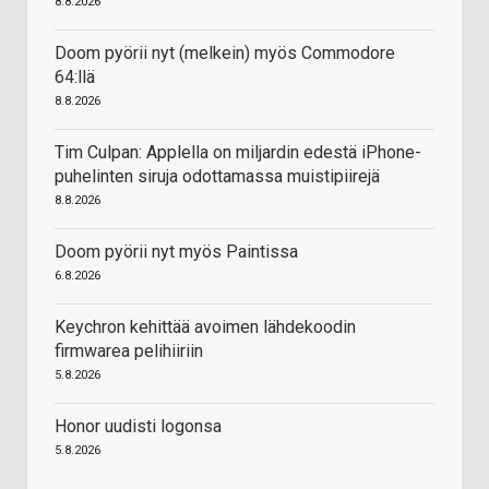
8.8.2026
Doom pyörii nyt (melkein) myös Commodore
64:llä
8.8.2026
Tim Culpan: Applella on miljardin edestä iPhone-
puhelinten siruja odottamassa muistipiirejä
8.8.2026
Doom pyörii nyt myös Paintissa
6.8.2026
Keychron kehittää avoimen lähdekoodin
firmwarea pelihiiriin
5.8.2026
Honor uudisti logonsa
5.8.2026