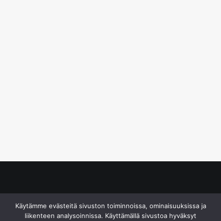
© S&J Media Oy
Käytämme evästeitä sivuston toiminnoissa, ominaisuuksissa ja
liikenteen analysoinnissa. Käyttämällä sivustoa hyväksyt