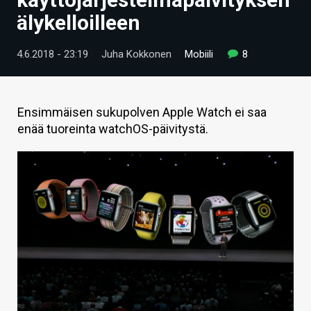
ARTIKKELIT
älykelloilleen
VIDEOT
4.6.2018 - 23:19
Juha Kokkonen
Mobiili
8
TECHBBS
TIETOA
Ensimmäisen sukupolven Apple Watch ei saa
enää tuoreinta watchOS-päivitystä.
HINTA.FI
KAUPPA
VAIHDA TEEMA
HAKU