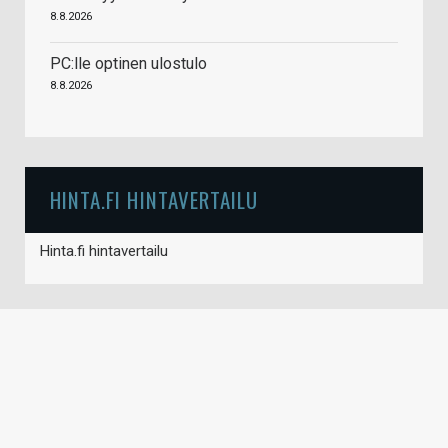
8.8.2026
PC:lle optinen ulostulo
8.8.2026
HINTA.FI HINTAVERTAILU
Hinta.fi hintavertailu