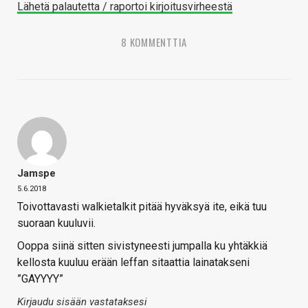
Lähetä palautetta / raportoi kirjoitusvirheestä
8 KOMMENTTIA
Jamspe
5.6.2018
Toivottavasti walkietalkit pitää hyväksyä ite, eikä tuu
suoraan kuuluvii.
Ooppa siinä sitten sivistyneesti jumpalla ku yhtäkkiä
kellosta kuuluu erään leffan sitaattia lainatakseni
”GAYYYY”
Kirjaudu sisään vastataksesi