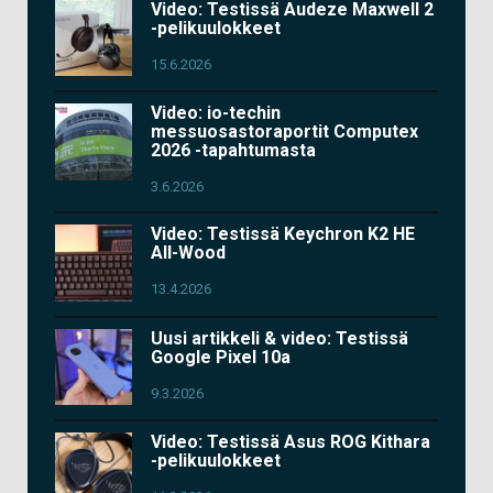
Video: Testissä Audeze Maxwell 2
-pelikuulokkeet
15.6.2026
Video: io-techin
messuosastoraportit Computex
2026 -tapahtumasta
3.6.2026
Video: Testissä Keychron K2 HE
All-Wood
13.4.2026
Uusi artikkeli & video: Testissä
Google Pixel 10a
9.3.2026
Video: Testissä Asus ROG Kithara
-pelikuulokkeet