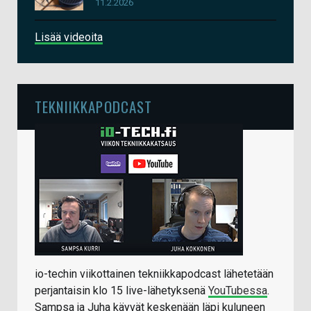
11.2.2026
Lisää videoita
TEKNIIKKAPODCAST
io-techin viikottainen tekniikkapodcast lähetetään
perjantaisin klo 15 live-lähetyksenä
YouTubessa
.
Sampsa ja Juha käyvät keskenään läpi kuluneen