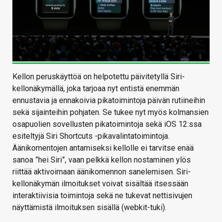
Kellon peruskäyttöä on helpotettu päivitetyllä Siri-
kellonäkymällä, joka tarjoaa nyt entistä enemmän
ennustavia ja ennakoivia pikatoimintoja päivän rutiineihin
sekä sijainteihin pohjaten. Se tukee nyt myös kolmansien
osapuolien sovellusten pikatoimintoja sekä iOS 12:ssa
esiteltyjä Siri Shortcuts -pikavalintatoimintoja.
Äänikomentojen antamiseksi kellolle ei tarvitse enää
sanoa ”hei Siri”, vaan pelkkä kellon nostaminen ylös
riittää aktivoimaan äänikomennon sanelemisen. Siri-
kellonäkymän ilmoitukset voivat sisältää itsessään
interaktiivisia toimintoja sekä ne tukevat nettisivujen
näyttämistä ilmoituksen sisällä (webkit-tuki).