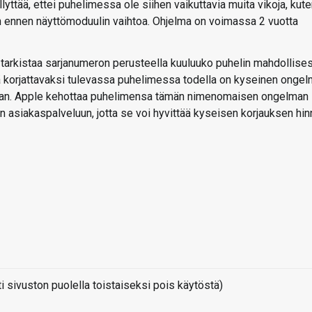
yttää, ettei puhelimessa ole siihen vaikuttavia muita vikoja, kut
taan ennen näyttömoduulin vaihtoa. Ohjelma on voimassa 2 vuotta
oi tarkistaa sarjanumeron perusteella kuuluuko puhelin mahdollises
tä korjattavaksi tulevassa puhelimessa todella on kyseinen ongel
kaan. Apple kehottaa puhelimensa tämän nimenomaisen ongelman
 asiakaspalveluun, jotta se voi hyvittää kyseisen korjauksen hin
sivuston puolella toistaiseksi pois käytöstä)