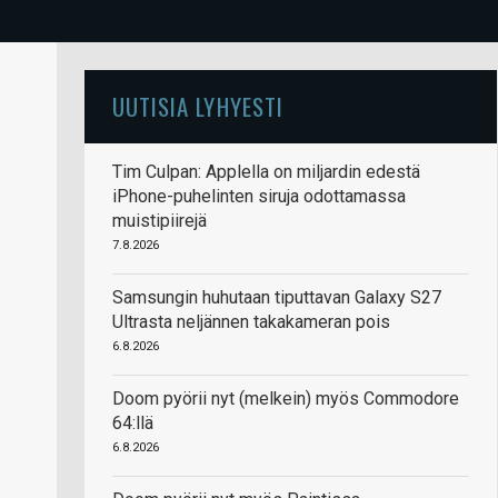
UUTISIA LYHYESTI
Tim Culpan: Applella on miljardin edestä
iPhone-puhelinten siruja odottamassa
muistipiirejä
7.8.2026
Samsungin huhutaan tiputtavan Galaxy S27
Ultrasta neljännen takakameran pois
6.8.2026
Doom pyörii nyt (melkein) myös Commodore
64:llä
6.8.2026