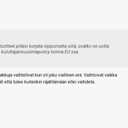
tuotteet pitäisi korjata riippumatta siitä, ovatko ne uutta
n kuluttajannussintapolicy toimia EU:ssa.
kuja vaihtelivat kun oli joku viallinen erä. Vaihtoivat vaikka
ät että tulee kuitenkin räjähtämään ellei vaihdeta.