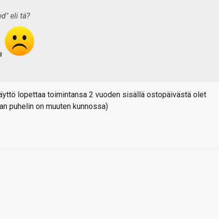
d" eli tä?
sa
äyttö lopettaa toimintansa 2 vuoden sisällä ostopäivästä olet
han puhelin on muuten kunnossa)