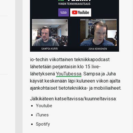
io-techin viikottainen tekniikkapodcast
lähetetään perjantaisin klo 15 live-
lähetyksenä
YouTubessa
. Sampsa ja Juha
käyvät keskenään läpi kuluneen viikon ajalta
ajankohtaiset tietotekniikka- ja mobiiliaiheet.
Jälkikäteen katseltavissa/kuunneltavissa:
Youtube
iTunes
Spotify