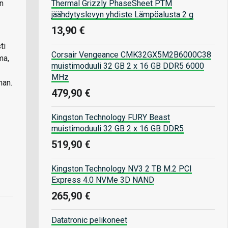
Thermal Grizzly PhaseSheet PTM
en
jäähdytyslevyn yhdiste Lämpöalusta 2 g
13,90 €
ti
Corsair Vengeance CMK32GX5M2B6000C38
ma,
muistimoduuli 32 GB 2 x 16 GB DDR5 6000
MHz
nan.
479,90 €
Kingston Technology FURY Beast
muistimoduuli 32 GB 2 x 16 GB DDR5
519,90 €
Kingston Technology NV3 2 TB M.2 PCI
Express 4.0 NVMe 3D NAND
265,90 €
Datatronic pelikoneet