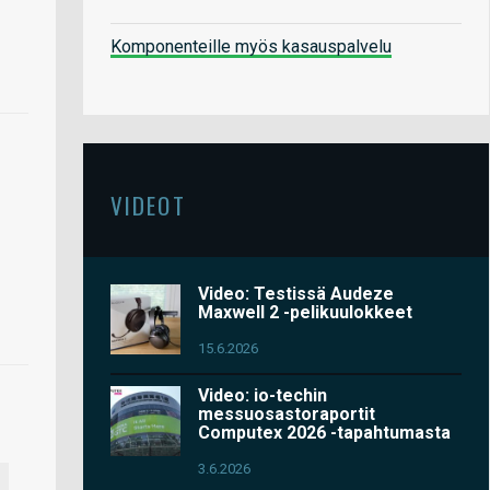
Komponenteille myös kasauspalvelu
VIDEOT
Video: Testissä Audeze
Maxwell 2 -pelikuulokkeet
15.6.2026
Video: io-techin
messuosastoraportit
Computex 2026 -tapahtumasta
3.6.2026