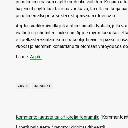
puhelimiin ilmaisen näyttömoduulin vaihdon. Korjaus edell
haljennut näyttölasi tai muu vastaava, tai että ne korja
puhelimen alkuperäisestä ostopäivästä eteenpäin.
Applen verkkosivuilla julkaistiin samalla työkalu, jolla v
viallisten puhelinten joukkoon. Apple myös tarkistaa, et
eli pelkästä vaihtamisen ilosta ohjelmaan ei pääse mu
vuoksi jo aiemmin korjauttaneita olemaan yhteydessä sen
Lähde:
Apple
APPLE
IPHONE 11
Kommentoi uutista tai artikkelia foorumilla
(Kommentointi 
Lähetä palautetta / raportoi kirjoitusvirheestä