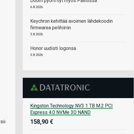
Doom pyörii nyt myös Paintissa
6.8.2026
Keychron kehittää avoimen lähdekoodin
firmwarea pelihiiriin
5.8.2026
Honor uudisti logonsa
5.8.2026
Kingston Technology NV3 1 TB M.2 PCI
Express 4.0 NVMe 3D NAND
158,90 €
sii