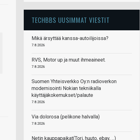
TECHBBS UUSIMMAT VIESTIT
Mikä ärsyttää kanssa-autoilijoissa?
7.8.2026
RVS, Motor up ja muut ihmeaineet.
7.8.2026
Suomen Yhteisverkko Oy:n radioverkon
modernisointi Nokian tekniikalla
käyttäjäkokemukset/palaute
7.8.2026
Via dolorosa (pelikone halvalla)
7.8.2026
Netin kauppapaikat(Tori, huuto, ebay, ...)