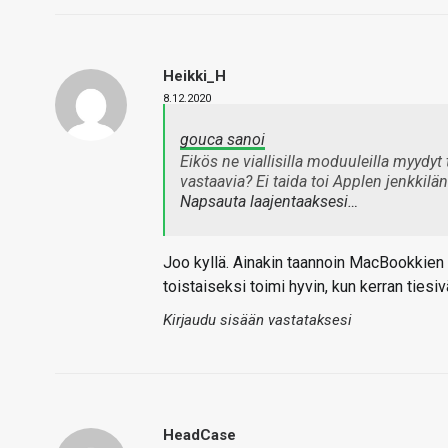
Heikki_H
8.12.2020
gouca sanoi
Eikös ne viallisilla moduuleilla myydyt 
vastaavia? Ei taida toi Applen jenkkilä
Napsauta laajentaaksesi…
Joo kyllä. Ainakin taannoin MacBookkien ak
toistaiseksi toimi hyvin, kun kerran tiesiv
Kirjaudu sisään vastataksesi
HeadCase