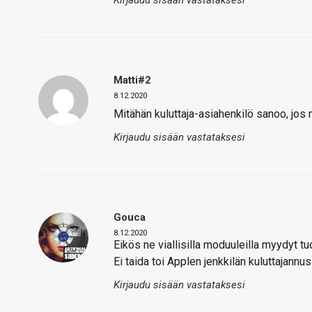
Kirjaudu sisään vastataksesi
Matti#2
8.12.2020
Mitähän kuluttaja-asiahenkilö sanoo, jos 
Kirjaudu sisään vastataksesi
Gouca
8.12.2020
Eikös ne viallisilla moduuleilla myydyt tuo
Ei taida toi Applen jenkkilän kuluttajannu
Kirjaudu sisään vastataksesi