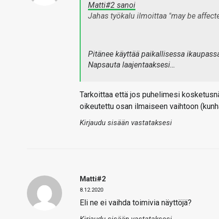
Matti#2 sanoi
Jahas työkalu ilmoittaa "may be affecte
Pitänee käyttää paikallisessa ikaupas
Napsauta laajentaaksesi…
Tarkoittaa että jos puhelimesi kosketusn
oikeutettu osan ilmaiseen vaihtoon (kun
Kirjaudu sisään vastataksesi
Matti#2
8.12.2020
Eli ne ei vaihda toimivia näyttöjä?