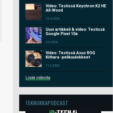
Video: Testissä Keychron K2 HE
All-Wood
13.4.2026
Uusi artikkeli & video: Testissä
Google Pixel 10a
9.3.2026
Video: Testissä Asus ROG
Kithara -pelikuulokkeet
11.2.2026
Lisää videoita
TEKNIIKKAPODCAST