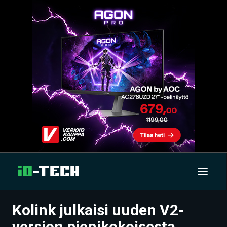
Kolink julkaisi uuden V2-
UUTISET
version pienikokoisesta