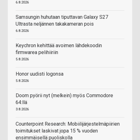
6.8.2026
Samsungin huhutaan tiputtavan Galaxy S27
Ultrasta neljännen takakameran pois
6.8.2026
Keychron kehittää avoimen lähdekoodin
firmwarea pelihiiriin
5.8.2026
Honor uudisti logonsa
5.8.2026
Doom pyörii nyt (melkein) myös Commodore
64:llä
3.8.2026
Counterpoint Research: Mobiilijärjestelmäpiirien
toimitukset laskivat jopa 15 % vuoden
ensimmäisellä puoliskolla