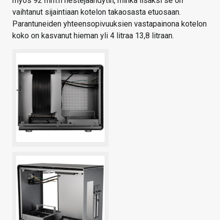
myös 92 mm:n nestejäähdytin, minkä lisäksi se on
vaihtanut sijaintiaan kotelon takaosasta etuosaan.
Parantuneiden yhteensopivuuksien vastapainona kotelon
koko on kasvanut hieman yli 4 litraa 13,8 litraan.