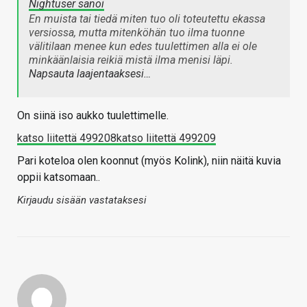
Nightuser sanoi
En muista tai tiedä miten tuo oli toteutettu ekassa
versiossa, mutta mitenköhän tuo ilma tuonne
välitilaan menee kun edes tuulettimen alla ei ole
minkäänlaisia reikiä mistä ilma menisi läpi.
Napsauta laajentaaksesi…
On siinä iso aukko tuulettimelle.
katso liitettä 499208
katso liitettä 499209
Pari koteloa olen koonnut (myös Kolink), niin näitä kuvia
oppii katsomaan..
Kirjaudu sisään vastataksesi