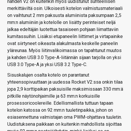
nähden V2 on kuitenkin myös uudistunut suhteellisen
merkittäviltä osin. Ulkoisesti kotelon valmistusmateriaali
on vaihtunut 2 mm paksusta alumiinista paksumpaan 2,5
mm:n alumiiniin ja kotelolle on lisätty perinteiset neljä
jalkaa edeltäjän luotettua tasaiseen pohjaan liimattaviin
kumitassuihin. Lisäksi etupaneelin liittimet ja virtapainike
ovat siirtyneet oikeasta alakulmasta keskelle paneelin
yläreunaa. Myös liitinvalikoimassa on tapahtunut muutos
ja kahden USB 3.0 Type-A-liitännän sijaan tarjolla on yksi
USB 3.0 Type-A ja yksi USB 3.2 Type-C.
Sisuskalujen osalta kotelo on parantanut
yhteensopivuuttaan ja uudessa Rocket V2:ssa onkin tilaa
jopa 2,9 korttipaikan paksuisille maksimissaan 330 mm:ä
pitkille näytönohjaimille ja 63 mm:n korkuisille
prosessoricoolereille. Edellismallista tuttuun tapaan
kotelon katossa on 92 mm:n tuuletinpaikka, johon on
esiasennettuna valmistajan oma PWM-ohjattava tuuletin.
Uudistuksena paikkaan on kuitenkin mahdollista sijoittaa