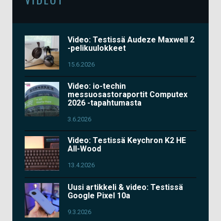
Video: Testissä Audeze Maxwell 2
-pelikuulokkeet
15.6.2026
Video: io-techin
messuosastoraportit Computex
2026 -tapahtumasta
3.6.2026
Video: Testissä Keychron K2 HE
All-Wood
13.4.2026
Uusi artikkeli & video: Testissä
Google Pixel 10a
9.3.2026