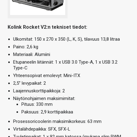
Kolink Rocket V2:n tekniset tiedot:
Ulkomitat: 150 x 270 x 350 (L, K, S), tilavuus 13,8 litraa
Paino: 2,6 kg
Materiaali: Alumiini
Etupaneelin liitännät: 1 x USB 3.0 Type-A, 1 x USB 3.2
Type-C
Yhteensopivat emolevyt: Mini-ITX
2,5” levypaikat: 2
Laajennuskorttipaikkoja: 2
Näytönohjaimen maksimimitat:
Pituus: 330 mm
Paksuus: 2,9 korttipaikkaa
Prosessoricoolerin maksimikorkeus: 63 mm
Virtalähdepaikka: SFX, SFX-L
Tuuletinpaikat: 1 x 92 mm katossa (mukana slim PWM