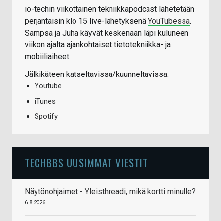
io-techin viikottainen tekniikkapodcast lähetetään
perjantaisin klo 15 live-lähetyksenä
YouTubessa
.
Sampsa ja Juha käyvät keskenään läpi kuluneen
viikon ajalta ajankohtaiset tietotekniikka- ja
mobiiliaiheet.
Jälkikäteen katseltavissa/kuunneltavissa:
Youtube
iTunes
Spotify
TECHBBS UUSIMMAT VIESTIT
Näytönohjaimet - Yleisthreadi, mikä kortti minulle?
6.8.2026