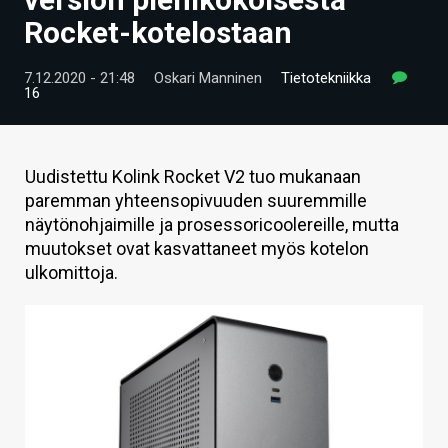
ARTIKKELIT
Rocket-kotelostaan
VIDEOT
7.12.2020 - 21:48
Oskari Manninen
Tietotekniikka
16
TECHBBS
TIETOA
Uudistettu Kolink Rocket V2 tuo mukanaan
HINTA.FI
paremman yhteensopivuuden suuremmille
näytönohjaimille ja prosessoricoolereille, mutta
KAUPPA
muutokset ovat kasvattaneet myös kotelon
ulkomittoja.
VAIHDA TEEMA
HAKU