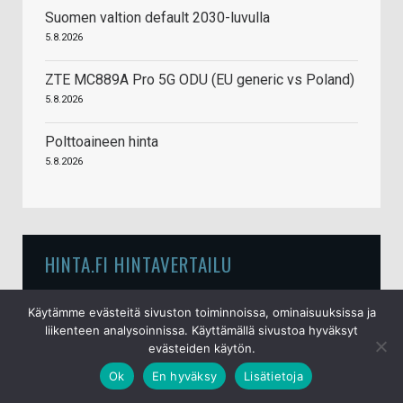
Suomen valtion default 2030-luvulla
5.8.2026
ZTE MC889A Pro 5G ODU (EU generic vs Poland)
5.8.2026
Polttoaineen hinta
5.8.2026
HINTA.FI HINTAVERTAILU
Hinta.fi hintavertailu
Käytämme evästeitä sivuston toiminnoissa, ominaisuuksissa ja
liikenteen analysoinnissa. Käyttämällä sivustoa hyväksyt
evästeiden käytön.
Ok
En hyväksy
Lisätietoja