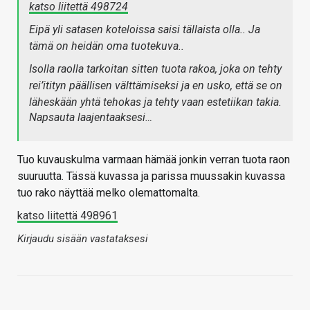
katso liitettä 498724
Eipä yli satasen koteloissa saisi tällaista olla.. Ja
tämä on heidän oma tuotekuva..
Isolla raolla tarkoitan sitten tuota rakoa, joka on tehty
rei’itityn päällisen välttämiseksi ja en usko, että se on
läheskään yhtä tehokas ja tehty vaan estetiikan takia.
Napsauta laajentaaksesi…
Tuo kuvauskulma varmaan hämää jonkin verran tuota raon
suuruutta. Tässä kuvassa ja parissa muussakin kuvassa
tuo rako näyttää melko olemattomalta.
katso liitettä 498961
Kirjaudu sisään vastataksesi