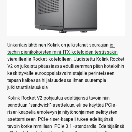
Unkarilaislähtöinen Kolink on julkistanut seuraajan
io-
techin pienikokoisten mini-ITX-koteloiden testissäkin
vierailleelle Rocket-kotelolleen. Uudistettu Kolink Rocket
V2 on julkaistu pääasiassa edullisemman pään koteloihin
keskittyvälle eurooppalaisvalmistajalle perinteiseen
tapaan kaikessa hiljaisuudessa ilman suurempia
julkistustilaisuuksia.
Kolink Rocket V2 pohjautuu edeltäjänsä tavoin niin
sanottuun ”sandwich”-asetteluun, eli se käyttää PCIe-
riser-kaapelia emolevyn ja näytönohjaimen selätysten
asettamiseen. PCIe-riser-kaapeli tukee edeltäjänsä
tavoin korkeimmillaan PCIe 3.1 -standardia. Edeltäjäänsä