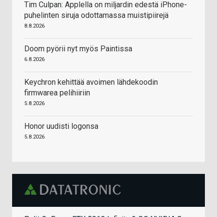
Tim Culpan: Applella on miljardin edestä iPhone-
puhelinten siruja odottamassa muistipiirejä
8.8.2026
Doom pyörii nyt myös Paintissa
6.8.2026
Keychron kehittää avoimen lähdekoodin
firmwarea pelihiiriin
5.8.2026
Honor uudisti logonsa
5.8.2026