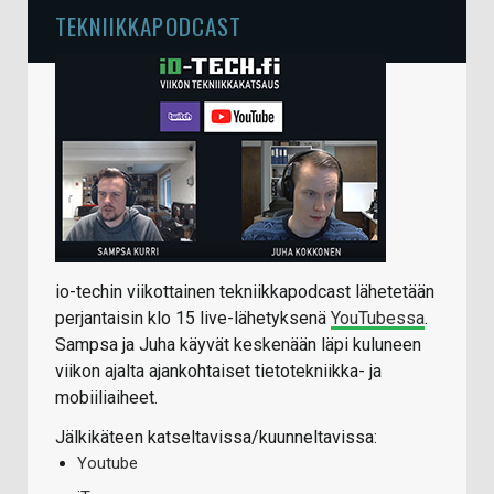
TEKNIIKKAPODCAST
io-techin viikottainen tekniikkapodcast lähetetään
perjantaisin klo 15 live-lähetyksenä
YouTubessa
.
Sampsa ja Juha käyvät keskenään läpi kuluneen
viikon ajalta ajankohtaiset tietotekniikka- ja
mobiiliaiheet.
Jälkikäteen katseltavissa/kuunneltavissa:
Youtube