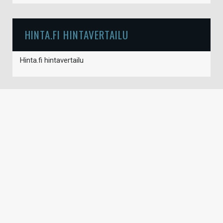
HINTA.FI HINTAVERTAILU
Hinta.fi hintavertailu