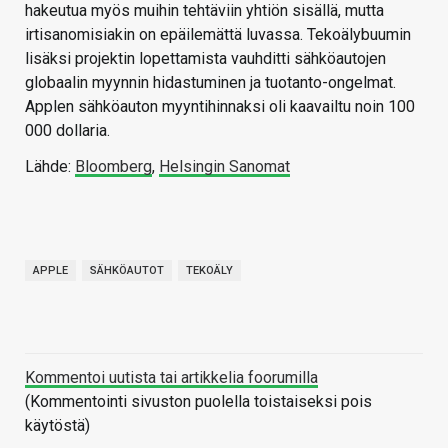
hakeutua myös muihin tehtäviin yhtiön sisällä, mutta
irtisanomisiakin on epäilemättä luvassa. Tekoälybuumin
lisäksi projektin lopettamista vauhditti sähköautojen
globaalin myynnin hidastuminen ja tuotanto-ongelmat.
Applen sähköauton myyntihinnaksi oli kaavailtu noin 100
000 dollaria.
Lähde:
Bloomberg
,
Helsingin Sanomat
APPLE
SÄHKÖAUTOT
TEKOÄLY
Kommentoi uutista tai artikkelia foorumilla
(Kommentointi sivuston puolella toistaiseksi pois
käytöstä)