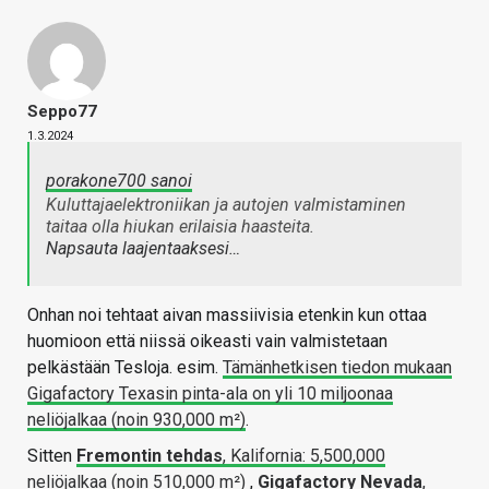
Seppo77
1.3.2024
porakone700 sanoi
Kuluttajaelektroniikan ja autojen valmistaminen
taitaa olla hiukan erilaisia haasteita.
Napsauta laajentaaksesi…
Onhan noi tehtaat aivan massiivisia etenkin kun ottaa
huomioon että niissä oikeasti vain valmistetaan
pelkästään Tesloja. esim.
Tämänhetkisen tiedon mukaan
Gigafactory Texasin pinta-ala on yli 10 miljoonaa
neliöjalkaa (noin 930,000 m²)
.
Sitten
Fremontin tehdas
, Kalifornia: 5,500,000
neliöjalkaa (noin 510,000 m²)
,
Gigafactory Nevada
,