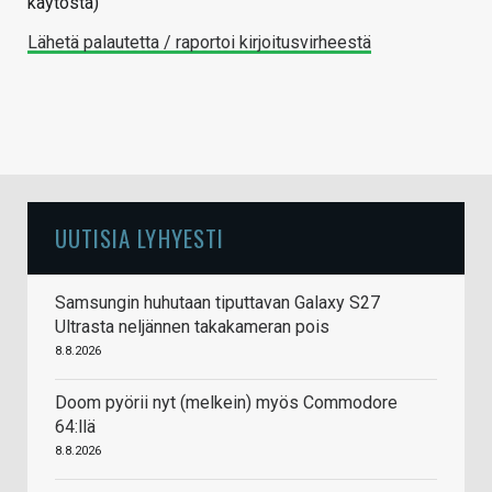
käytöstä)
Lähetä palautetta / raportoi kirjoitusvirheestä
UUTISIA LYHYESTI
Samsungin huhutaan tiputtavan Galaxy S27
Ultrasta neljännen takakameran pois
8.8.2026
Doom pyörii nyt (melkein) myös Commodore
64:llä
8.8.2026