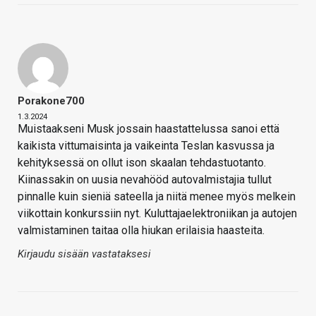
Porakone700
1.3.2024
Muistaakseni Musk jossain haastattelussa sanoi että
kaikista vittumaisinta ja vaikeinta Teslan kasvussa ja
kehityksessä on ollut ison skaalan tehdastuotanto.
Kiinassakin on uusia nevahööd autovalmistajia tullut
pinnalle kuin sieniä sateella ja niitä menee myös melkein
viikottain konkurssiin nyt. Kuluttajaelektroniikan ja autojen
valmistaminen taitaa olla hiukan erilaisia haasteita.
Kirjaudu sisään vastataksesi