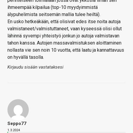
perinteiseen toimialaan jossa ovat ykkösiä ilman sen
ihmeempää kilpailua (top-10 myydyimmistä
älypuhelimista seitsemän mallia tulee heiltä).
En usko hetkeäkään, että olisivat edes itse noita autoja
valmistaneet/valmistuttaneet, vaan kyseessä olisi ollut
lähinnä syvempi yhteistyö jonkun jo autoja valmistavan
tahon kanssa. Autojen massavalmistuksen aloittaminen
nollasta vie sen noin 10 vuotta, että laatu ja kannattavuus
on hyvällä tasolla.
Kirjaudu sisään vastataksesi
Seppo77
1.3.2024