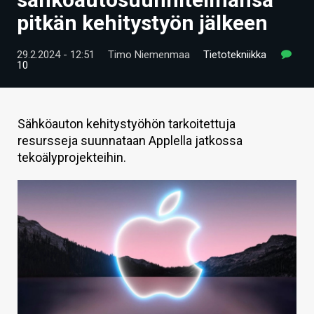
ARTIKKELIT
pitkän kehitystyön jälkeen
VIDEOT
29.2.2024 - 12:51
Timo Niemenmaa
Tietotekniikka
10
TECHBBS
TIETOA
Sähköauton kehitystyöhön tarkoitettuja
HINTA.FI
resursseja suunnataan Applella jatkossa
tekoälyprojekteihin.
KAUPPA
VAIHDA TEEMA
HAKU