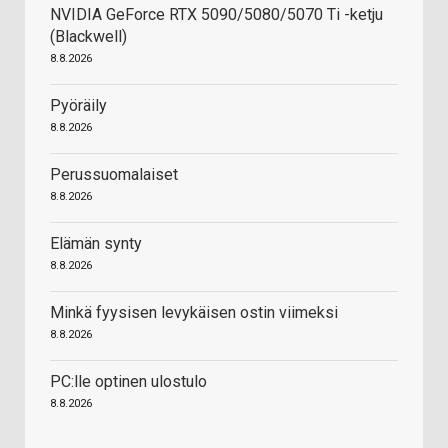
NVIDIA GeForce RTX 5090/5080/5070 Ti -ketju
(Blackwell)
8.8.2026
Pyöräily
8.8.2026
Perussuomalaiset
8.8.2026
Elämän synty
8.8.2026
Minkä fyysisen levykäisen ostin viimeksi
8.8.2026
PC:lle optinen ulostulo
8.8.2026