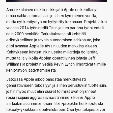
Amerikkalainen elektroniikkajätti Apple on kehittänyt
omaa sähköautomalliaan jo lähes kymmenen vuotta,
mutta nyt kehitystyö on hyllytetty kokonaan. Projekti alkoi
vuonna 2014 työnimellä Titan ja sen parissa työskenteli
noin 2000 henkilöä. Tarkoituksena oli kehittää
edistyksellinen ja täysin autonominen sähköauto, joka
olisi avannut Applelle täysin uuden markkina-alueen.
Kehitykseen käytettiinkin useita miljardeja dollareita,
mutta tällä viikolla Applen operatiivinen johtaja Jeff
Williams ja projektin vetäjä Kevin Lynch ilmoittivat tiimille
kehitystyön jäädyttämisestä.
Jatkossa Apple aikoo panostaa merkittävästi
generatiiviseen tekoälyyn ja siihen perustuviin tuotteisiin,
joihin myös muut alan suuret toimijat ovat ohjanneet
resurssejaan aggressiivisesti viime aikoina. Apple
siirtääkin suurimman osan Titan-projektin henkilöstöstä
tekoäly-yksikkönsä palvelukseen. Osa työntekijöistä voi