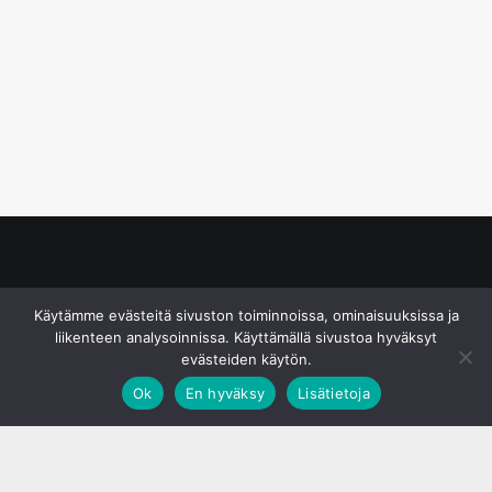
© S&J Media Oy
Käytämme evästeitä sivuston toiminnoissa, ominaisuuksissa ja
liikenteen analysoinnissa. Käyttämällä sivustoa hyväksyt
evästeiden käytön.
Ok
En hyväksy
Lisätietoja
;