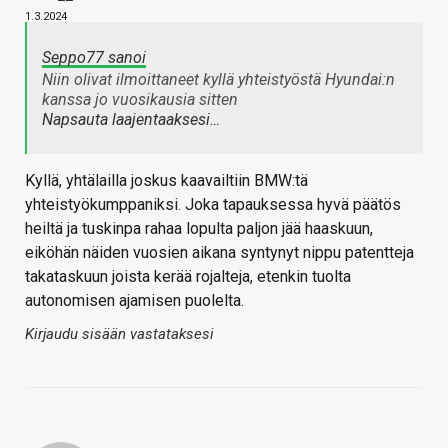
1.3.2024
Seppo77 sanoi
Niin olivat ilmoittaneet kyllä yhteistyöstä Hyundai:n
kanssa jo vuosikausia sitten
Napsauta laajentaaksesi…
Kyllä, yhtälailla joskus kaavailtiin BMW:tä
yhteistyökumppaniksi. Joka tapauksessa hyvä päätös
heiltä ja tuskinpa rahaa lopulta paljon jää haaskuun,
eiköhän näiden vuosien aikana syntynyt nippu patentteja
takataskuun joista kerää rojalteja, etenkin tuolta
autonomisen ajamisen puolelta.
Kirjaudu sisään vastataksesi