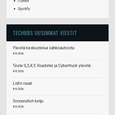
iTunes
Spotify
TECHBBS UUSIMMAT VIESTIT
Yleistä keskustelua sähköautoista
8.8.2026
Tesla S,3,X,Y, Roadster ja Cybertruck yleistä
8.8.2026
Lidl:n ruuat
8.8.2026
Screenshot-ketju
8.8.2026