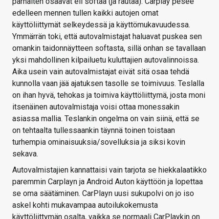
parhaiten osaavat eli softaa (ja rautaa). Carplay pesee
edelleen mennen tullen kaikki autojen omat
käyttöliittymät selkeydessä ja käyttömukavuudessa.
Ymmärrän toki, että autovalmistajat haluavat puskea sen
omankin taidonnäytteen softasta, sillä onhan se tavallaan
yksi mahdollinen kilpailuetu kuluttajien autovalinnoissa.
Aika usein vain autovalmistajat eivät sitä osaa tehdä
kunnolla vaan jää ajatuksen tasolle se toimivuus. Teslalla
on ihan hyvä, tehokas ja toimiva käyttöliittymä, josta moni
itsenäinen autovalmistaja voisi ottaa monessakin
asiassa mallia. Teslankin ongelma on vain siinä, että se
on tehtaalta tullessaankin täynnä toinen toistaan
turhempia ominaisuuksia/sovelluksia ja siksi kovin
sekava.
Autovalmistajien kannattaisi vain tarjota se hiekkalaatikko
paremmin Carplayn ja Android Auton käyttöön ja lopettaa
se oma säätäminen. CarPlayn uusi sukupolvi on jo iso
askel kohti mukavampaa autoilukokemusta
käyttöliittymän osalta, vaikka se normaali CarPlaykin on