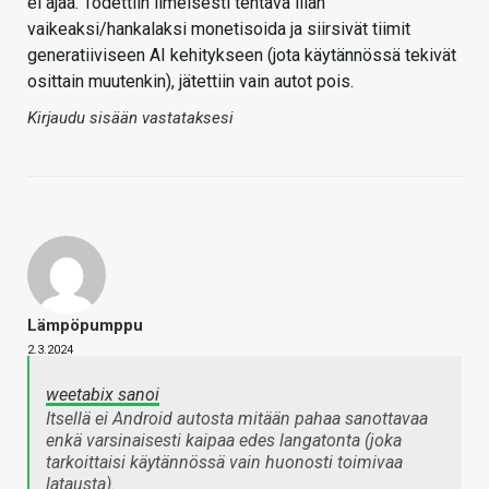
ei ajaa. Todettiin ilmeisesti tehtävä liian
vaikeaksi/hankalaksi monetisoida ja siirsivät tiimit
generatiiviseen AI kehitykseen (jota käytännössä tekivät
osittain muutenkin), jätettiin vain autot pois.
Kirjaudu sisään vastataksesi
Lämpöpumppu
2.3.2024
weetabix sanoi
Itsellä ei Android autosta mitään pahaa sanottavaa
enkä varsinaisesti kaipaa edes langatonta (joka
tarkoittaisi käytännössä vain huonosti toimivaa
latausta).