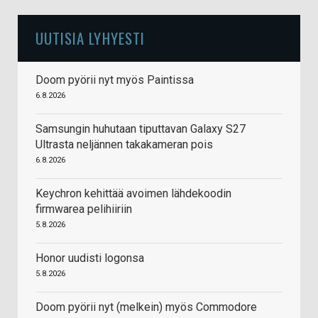
UUTISIA LYHYESTI
Doom pyörii nyt myös Paintissa
6.8.2026
Samsungin huhutaan tiputtavan Galaxy S27
Ultrasta neljännen takakameran pois
6.8.2026
Keychron kehittää avoimen lähdekoodin
firmwarea pelihiiriin
5.8.2026
Honor uudisti logonsa
5.8.2026
Doom pyörii nyt (melkein) myös Commodore