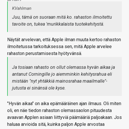
KVahlman
Juu, tämä on suoraan mitä ko. rahaston ilmoitettu
tavoite on, tukea 'murikkalaista tuotekehitystä.
Näytät arvelevan, että Apple ilman muuta kertoo rahaston
ilmoitetussa tarkoituksessa sen, mitä Apple arvelee
rahaston perustamisesta hyötyvänsä.
Ja tosiaan rahasto on ollut olemassa hyvän aikaa ja
antanut Corningille jo aiemminkin kehitysrahua eli
mistään "nyt yhtäkkiä mainosrahaa maailmalle"-
jutusta ei sinänsä ole kyse.
"Hyvän aikaa" on aika epämääräinen ajan ilmaus. Oli miten
oli, en näe tiedon rahaston olemassaolon pituudesta
avaavan Applen asiaan liittyviä päämääriä paljoakaan. Jos
haluaa arvioida sitä, kuinka paljon Apple arvostaa