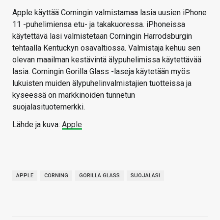
Apple käyttää Corningin valmistamaa lasia uusien iPhone
11 -puhelimiensa etu- ja takakuoressa. iPhoneissa
käytettävä lasi valmistetaan Corningin Harrodsburgin
tehtaalla Kentuckyn osavaltiossa. Valmistaja kehuu sen
olevan maailman kestävintä älypuhelimissa käytettävää
lasia. Corningin Gorilla Glass -laseja käytetään myös
lukuisten muiden älypuhelinvalmistajien tuotteissa ja
kyseessä on markkinoiden tunnetun
suojalasituotemerkki.
Lähde ja kuva:
Apple
APPLE
CORNING
GORILLA GLASS
SUOJALASI