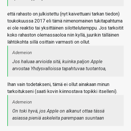
että rahasto on julkistettu (nyt kaivettuani tarkan tiedon)
toukokuussa 2017 eli tämä nimenomainen tukitapahtuma
ei ole reaktio tai yksittäinen silottelutemppu. Jos tarkoitit
koko rahaston olemassaoloa niin kyllä, juurikin tälläinen
lähtökohta sillä osittain varmasti on ollut.
Ademeion
Jos haluaa arvioida sitä, kuinka paljon Apple
arvostaa Yhdysvalloissa tapahtuvaa tuotantoa,
Ihan vain todetakseni, tämä ei ollut ainakaan minun
tarkoitukseni (saati kovin kiinnostava topikki itselleni).
Ademeion
On toki hyvä, jos Apple on alkanut ottaa tässä
asiassa pieniä askeleita parempaan suuntaan