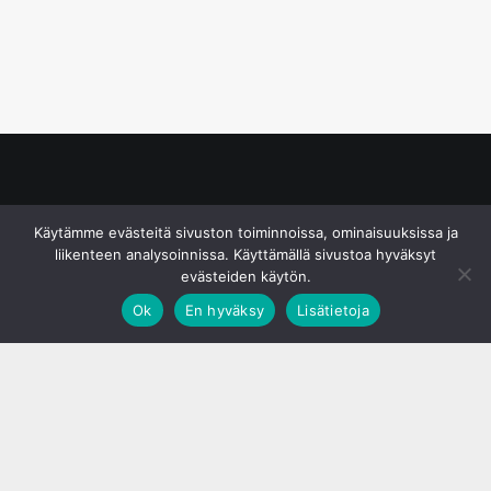
© S&J Media Oy
Käytämme evästeitä sivuston toiminnoissa, ominaisuuksissa ja
liikenteen analysoinnissa. Käyttämällä sivustoa hyväksyt
evästeiden käytön.
Ok
En hyväksy
Lisätietoja
;