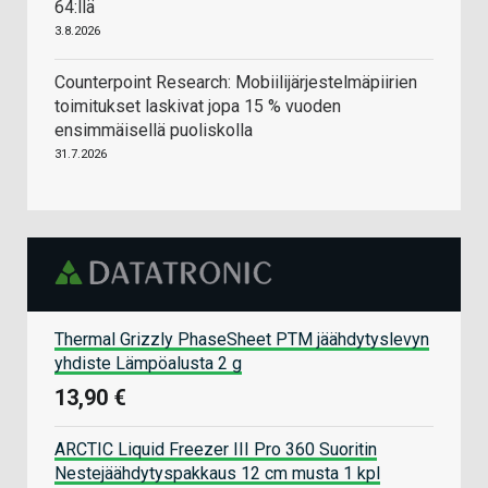
64:llä
3.8.2026
Counterpoint Research: Mobiilijärjestelmäpiirien
toimitukset laskivat jopa 15 % vuoden
ensimmäisellä puoliskolla
31.7.2026
Thermal Grizzly PhaseSheet PTM jäähdytyslevyn
yhdiste Lämpöalusta 2 g
13,90 €
ARCTIC Liquid Freezer III Pro 360 Suoritin
Nestejäähdytyspakkaus 12 cm musta 1 kpl