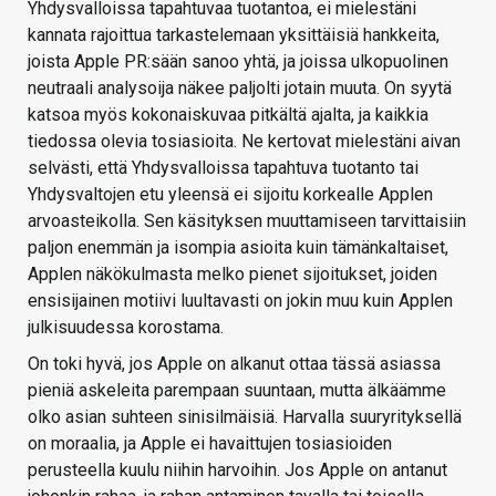
Yhdysvalloissa tapahtuvaa tuotantoa, ei mielestäni
kannata rajoittua tarkastelemaan yksittäisiä hankkeita,
joista Apple PR:sään sanoo yhtä, ja joissa ulkopuolinen
neutraali analysoija näkee paljolti jotain muuta. On syytä
katsoa myös kokonaiskuvaa pitkältä ajalta, ja kaikkia
tiedossa olevia tosiasioita. Ne kertovat mielestäni aivan
selvästi, että Yhdysvalloissa tapahtuva tuotanto tai
Yhdysvaltojen etu yleensä ei sijoitu korkealle Applen
arvoasteikolla. Sen käsityksen muuttamiseen tarvittaisiin
paljon enemmän ja isompia asioita kuin tämänkaltaiset,
Applen näkökulmasta melko pienet sijoitukset, joiden
ensisijainen motiivi luultavasti on jokin muu kuin Applen
julkisuudessa korostama.
On toki hyvä, jos Apple on alkanut ottaa tässä asiassa
pieniä askeleita parempaan suuntaan, mutta älkäämme
olko asian suhteen sinisilmäisiä. Harvalla suuryrityksellä
on moraalia, ja Apple ei havaittujen tosiasioiden
perusteella kuulu niihin harvoihin. Jos Apple on antanut