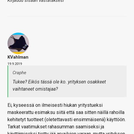
Kirjaudu sisään vastataksesi
KVahlman
19.9.2019
Craphe
Tukee? Eikös tässä ole ko. yrityksen osakkeet
vaihtaneet omistajaa?
Ei, kyseessä on ilmeisesti hiukan yritystueksi
maskeerattu esimaksu siitä että saa sitten näillä rahoilla
kehitetyt tuotteet (oletettavasti ensimmäisenä) käyttöön.
Tarkat vaatimukset rahasumman saamiseksi ja
käyttämiseksi tietty jää arvailujen varaan, mutta yrityksen