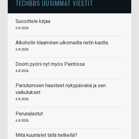
TECHBBS UUSIMMAT VIESTIT
Suosittele kirjaa
6.8.2026
Alkoholin tilaaminen ulkomailta netin kautta
6.8.2026
Doom pyörii nyt myös Paintissa
6.8.2026
Pariutumisen haasteet nykypäivänä ja sen
vaikutukset
6.8.2026
Perunalastut
6.8.2026
Mitä kuuntelet tällä hetkellä?