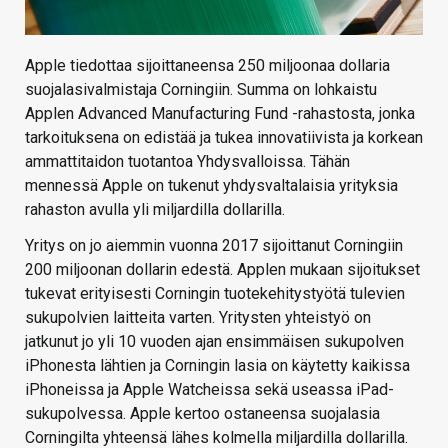
Apple tiedottaa sijoittaneensa 250 miljoonaa dollaria
suojalasivalmistaja Corningiin. Summa on lohkaistu
Applen Advanced Manufacturing Fund -rahastosta, jonka
tarkoituksena on edistää ja tukea innovatiivista ja korkean
ammattitaidon tuotantoa Yhdysvalloissa. Tähän
mennessä Apple on tukenut yhdysvaltalaisia yrityksia
rahaston avulla yli miljardilla dollarilla.
Yritys on jo aiemmin vuonna 2017 sijoittanut Corningiin
200 miljoonan dollarin edestä. Applen mukaan sijoitukset
tukevat erityisesti Corningin tuotekehitystyötä tulevien
sukupolvien laitteita varten. Yritysten yhteistyö on
jatkunut jo yli 10 vuoden ajan ensimmäisen sukupolven
iPhonesta lähtien ja Corningin lasia on käytetty kaikissa
iPhoneissa ja Apple Watcheissa sekä useassa iPad-
sukupolvessa. Apple kertoo ostaneensa suojalasia
Corningilta yhteensä lähes kolmella miljardilla dollarilla.