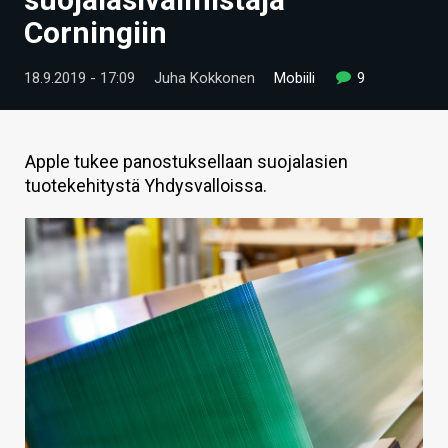
ARTIKKELIT
Corningiin
VIDEOT
18.9.2019 - 17:09
Juha Kokkonen
Mobiili
9
TECHBBS
TIETOA
Apple tukee panostuksellaan suojalasien
tuotekehitystä Yhdysvalloissa.
HINTA.FI
KAUPPA
VAIHDA TEEMA
HAKU