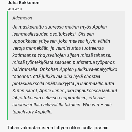
Juha Kokkonen
20.9.2019
Ademeion
Ja maskeerattu suuressa määrin myös Applen
isänmaallisuuden osoitukseksi. Siis sen
upporikkaan yrityksen, joka maksaa hyvin vähän
veroja minnekään, ja valmistuttaa tuotteensa
kotimaansa Yhdysvaltojen sijaan missä tahansa,
missä työntekijöistä saadaan puristettua työpanos
halvimmalla. Onkohan Applen julkikuva-analyytikko
todennut, että julkikuvaa olisi hyvä ehostaa
pintasilauksella epäitsekkyyttä ja isänmaallisuutta.
Kuten sanot, Apple lienee joka tapauksessa laatinut
lahjoituksesta sellaisen sopimuksen, että saa
rahansa jollain aikavälillä takaisin. Win win – siis
tuplahyöty Applelle.
Tähän valmistamiseen liittyen olikin tuolla jossain