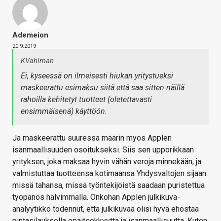
Ademeion
20.9.2019
KVahlman
Ei, kyseessä on ilmeisesti hiukan yritystueksi
maskeerattu esimaksu siitä että saa sitten näillä
rahoilla kehitetyt tuotteet (oletettavasti
ensimmäisenä) käyttöön.
Ja maskeerattu suuressa määrin myös Applen
isänmaallisuuden osoitukseksi. Siis sen upporikkaan
yrityksen, joka maksaa hyvin vähän veroja minnekään, ja
valmistuttaa tuotteensa kotimaansa Yhdysvaltojen sijaan
missä tahansa, missä työntekijöistä saadaan puristettua
työpanos halvimmalla. Onkohan Applen julkikuva-
analyytikko todennut, että julkikuvaa olisi hyvä ehostaa
pintasilauksella epäitsekkyyttä ja isänmaallisuutta. Kuten