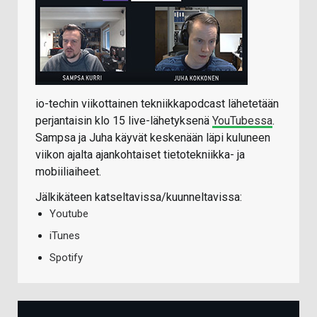
io-techin viikottainen tekniikkapodcast lähetetään
perjantaisin klo 15 live-lähetyksenä
YouTubessa
.
Sampsa ja Juha käyvät keskenään läpi kuluneen
viikon ajalta ajankohtaiset tietotekniikka- ja
mobiiliaiheet.
Jälkikäteen katseltavissa/kuunneltavissa:
Youtube
iTunes
Spotify