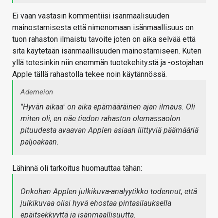
Ei vaan vastasin kommentiisi isänmaalisuuden
mainostamisesta että nimenomaan isänmaallisuus on
tuon rahaston ilmaistu tavoite joten on aika selvää että
sitä käytetään isänmaallisuuden mainostamiseen. Kuten
yllä totesinkin niin enemmän tuotekehitystä ja -ostojahan
Apple tällä rahastolla tekee noin käytännössä.
Ademeion
"Hyvän aikaa" on aika epämääräinen ajan ilmaus. Oli
miten oli, en näe tiedon rahaston olemassaolon
pituudesta avaavan Applen asiaan liittyviä päämääriä
paljoakaan.
Lähinnä oli tarkoitus huomauttaa tähän:
Onkohan Applen julkikuva-analyytikko todennut, että
julkikuvaa olisi hyvä ehostaa pintasilauksella
epäitsekkyyttä ja isänmaallisuutta.