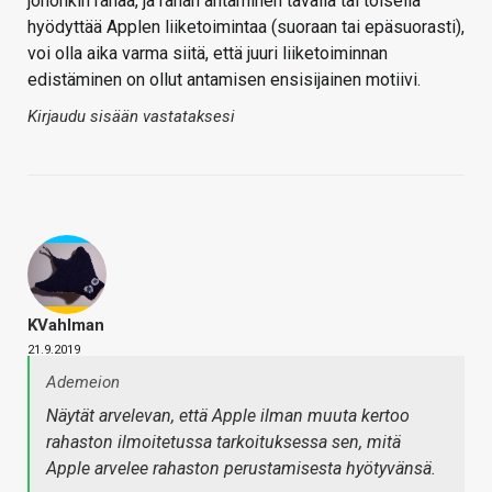
johonkin rahaa, ja rahan antaminen tavalla tai toisella
hyödyttää Applen liiketoimintaa (suoraan tai epäsuorasti),
voi olla aika varma siitä, että juuri liiketoiminnan
edistäminen on ollut antamisen ensisijainen motiivi.
Kirjaudu sisään vastataksesi
KVahlman
21.9.2019
Ademeion
Näytät arvelevan, että Apple ilman muuta kertoo
rahaston ilmoitetussa tarkoituksessa sen, mitä
Apple arvelee rahaston perustamisesta hyötyvänsä.