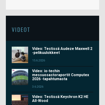
VIDEOT
Video: Testissä Audeze Maxwell 2
-pelikuulokkeet
15.6.2026
Video: io-techin
messuosastoraportit Computex
2026 -tapahtumasta
3.6.2026
Video: Testissä Keychron K2 HE
All-Wood