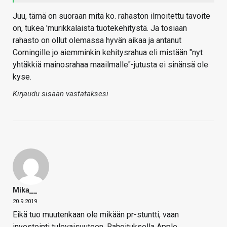
Juu, tämä on suoraan mitä ko. rahaston ilmoitettu tavoite
on, tukea 'murikkalaista tuotekehitystä. Ja tosiaan
rahasto on ollut olemassa hyvän aikaa ja antanut
Corningille jo aiemminkin kehitysrahua eli mistään "nyt
yhtäkkiä mainosrahaa maailmalle"-jutusta ei sinänsä ole
kyse.
Kirjaudu sisään vastataksesi
Mika__
20.9.2019
Eikä tuo muutenkaan ole mikään pr-stuntti, vaan
investointi tulevaisuuteen. Rahoituksella Apple