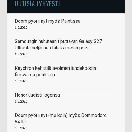
UUTISIA LYHYESTI
Doom pyörii nyt myös Paintissa
6.8.2026
Samsungin huhutaan tiputtavan Galaxy S27
Ultrasta neljännen takakameran pois
6.8.2026
Keychron kehittää avoimen lähdekoodin
firmwarea pelihiiriin
5.8.2026
Honor uudisti logonsa
5.8.2026
Doom pyörii nyt (melkein) myös Commodore
64:llä
3.8.2026