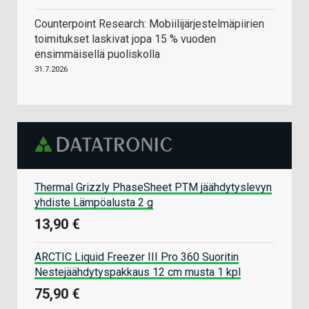
Counterpoint Research: Mobiilijärjestelmäpiirien
toimitukset laskivat jopa 15 % vuoden
ensimmäisellä puoliskolla
31.7.2026
Thermal Grizzly PhaseSheet PTM jäähdytyslevyn
yhdiste Lämpöalusta 2 g
13,90 €
ARCTIC Liquid Freezer III Pro 360 Suoritin
Nestejäähdytyspakkaus 12 cm musta 1 kpl
75,90 €