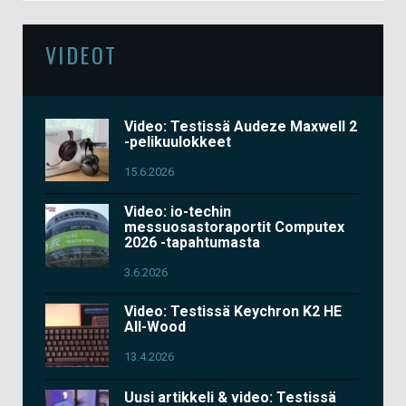
VIDEOT
Video: Testissä Audeze Maxwell 2
-pelikuulokkeet
15.6.2026
Video: io-techin
messuosastoraportit Computex
2026 -tapahtumasta
3.6.2026
Video: Testissä Keychron K2 HE
All-Wood
13.4.2026
Uusi artikkeli & video: Testissä