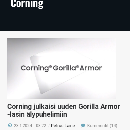
Corning
ARTIKKELIT
VIDEOT
TECHBBS
TIETOA
HINTA.FI
KAUPPA
VAIHDA TEEMA
Corning julkaisi uuden Gorilla Armor
HAKU
-lasin älypuhelimiin
23.1.2024 - 08:22
/
Petrus Laine
Kommentit (14)