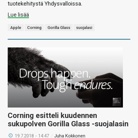
tuotekehitystä Yhdysvalloissa.
Lue lisää
Apple
Corning
Gorilla Glass
suojalasi
Corning esitteli kuudennen
sukupolven Gorilla Glass -suojalasin
19.7.2018 - 14:47
/
Juha Kokkonen