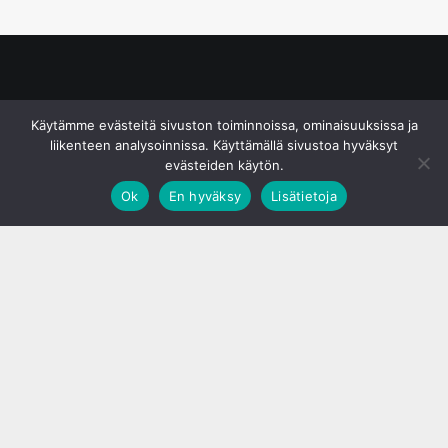
© S&J Media Oy
Käytämme evästeitä sivuston toiminnoissa, ominaisuuksissa ja
liikenteen analysoinnissa. Käyttämällä sivustoa hyväksyt
evästeiden käytön.
Ok
En hyväksy
Lisätietoja
;