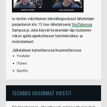
io-techin viikottainen tekniikkapodcast lähetetään
perjantaisin klo 15 live-lähetyksenä
YouTubessa
.
Sampsa ja Juha käyvät keskenään läpi kuluneen
viikon ajalta ajankohtaiset tietotekniikka- ja
mobiiliaiheet.
Jälkikäteen katseltavissa/kuunneltavissa:
Youtube
iTunes
Spotify
TECHBBS UUSIMMAT VIESTIT