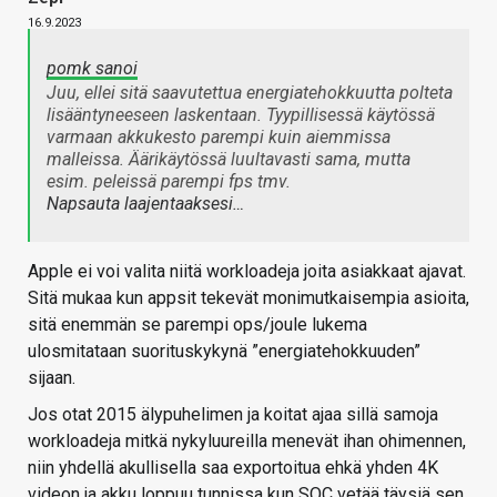
16.9.2023
pomk sanoi
Juu, ellei sitä saavutettua energiatehokkuutta polteta
lisääntyneeseen laskentaan. Tyypillisessä käytössä
varmaan akkukesto parempi kuin aiemmissa
malleissa. Äärikäytössä luultavasti sama, mutta
esim. peleissä parempi fps tmv.
Napsauta laajentaaksesi…
Apple ei voi valita niitä workloadeja joita asiakkaat ajavat.
Sitä mukaa kun appsit tekevät monimutkaisempia asioita,
sitä enemmän se parempi ops/joule lukema
ulosmitataan suorituskykynä ”energiatehokkuuden”
sijaan.
Jos otat 2015 älypuhelimen ja koitat ajaa sillä samoja
workloadeja mitkä nykyluureilla menevät ihan ohimennen,
niin yhdellä akullisella saa exportoitua ehkä yhden 4K
videon ja akku loppuu tunnissa kun SOC vetää täysiä sen