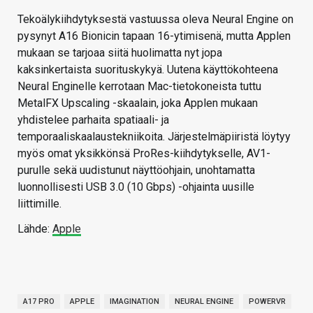
Tekoälykiihdytyksestä vastuussa oleva Neural Engine on
pysynyt A16 Bionicin tapaan 16-ytimisenä, mutta Applen
mukaan se tarjoaa siitä huolimatta nyt jopa
kaksinkertaista suorituskykyä. Uutena käyttökohteena
Neural Enginelle kerrotaan Mac-tietokoneista tuttu
MetalFX Upscaling -skaalain, joka Applen mukaan
yhdistelee parhaita spatiaali- ja
temporaaliskaalaustekniikoita. Järjestelmäpiiristä löytyy
myös omat yksikkönsä ProRes-kiihdytykselle, AV1-
purulle sekä uudistunut näyttöohjain, unohtamatta
luonnollisesti USB 3.0 (10 Gbps) -ohjainta uusille
liittimille.
Lähde:
Apple
A17 PRO
APPLE
IMAGINATION
NEURAL ENGINE
POWERVR