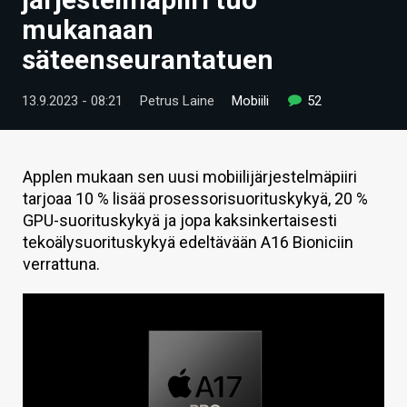
ARTIKKELIT
mukanaan
säteenseurantatuen
VIDEOT
TECHBBS
13.9.2023 - 08:21
Petrus Laine
Mobiili
52
TIETOA
HINTA.FI
Applen mukaan sen uusi mobiilijärjestelmäpiiri
tarjoaa 10 % lisää prosessorisuorituskykyä, 20 %
KAUPPA
GPU-suorituskykyä ja jopa kaksinkertaisesti
tekoälysuorituskykyä edeltävään A16 Bioniciin
VAIHDA TEEMA
verrattuna.
HAKU