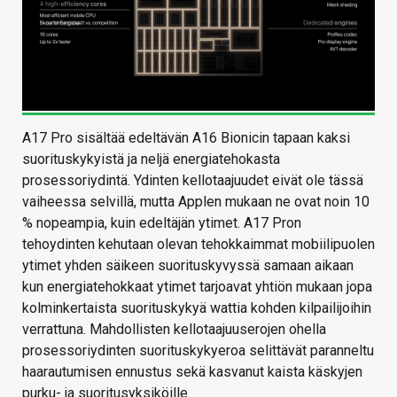
A17 Pro sisältää edeltävän A16 Bionicin tapaan kaksi
suorituskykyistä ja neljä energiatehokasta
prosessoriydintä. Ydinten kellotaajuudet eivät ole tässä
vaiheessa selvillä, mutta Applen mukaan ne ovat noin 10
% nopeampia, kuin edeltäjän ytimet. A17 Pron
tehoydinten kehutaan olevan tehokkaimmat mobiilipuolen
ytimet yhden säikeen suorituskyvyssä samaan aikaan
kun energiatehokkaat ytimet tarjoavat yhtiön mukaan jopa
kolminkertaista suorituskykyä wattia kohden kilpailijoihin
verrattuna. Mahdollisten kellotaajuuserojen ohella
prosessoriydinten suorituskykyeroa selittävät paranneltu
haarautumisen ennustus sekä kasvanut kaista käskyjen
purku- ja suoritusyksiköille.