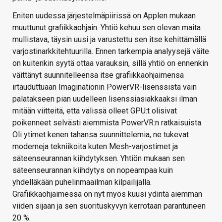
Eniten uudessa järjestelmäpiirissä on Applen mukaan
muuttunut grafiikkaohjain. Yhtiö kehuu sen olevan maita
mullistava, täysin uusi ja varustettu sen itse kehittämällä
varjostinarkkitehtuurilla. Ennen tarkempia analyysejä väite
on kuitenkin syytä ottaa varauksin, sillä yhtiö on ennenkin
väittänyt suunnitelleensa itse grafiikkaohjaimensa
irtauduttuaan Imaginationin PowerVR-lisenssistä vain
palatakseen pian uudelleen lisenssiasiakkaaksi ilman
mitään viitteitä, että välissä olleet GPU:t olisivat
poikenneet selvästi aiemmista PowerVR:n ratkaisuista.
Oli ytimet kenen tahansa suunnittelemia, ne tukevat
moderneja tekniikoita kuten Mesh-varjostimet ja
säteenseurannan kiihdytyksen. Yhtiön mukaan sen
säteenseurannan kiihdytys on nopeampaa kuin
yhdelläkään puhelinmaailman kilpailijalla.
Grafiikkaohjaimessa on nyt myös kuusi ydintä aiemman
viiden sijaan ja sen suorituskyvyn kerrotaan parantuneen
20 %.