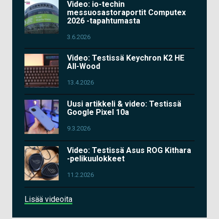
Video: io-techin
messuosastoraportit Computex
2026 -tapahtumasta
3.6.2026
Video: Testissä Keychron K2 HE
All-Wood
13.4.2026
Uusi artikkeli & video: Testissä
Google Pixel 10a
9.3.2026
Video: Testissä Asus ROG Kithara
-pelikuulokkeet
11.2.2026
Lisää videoita