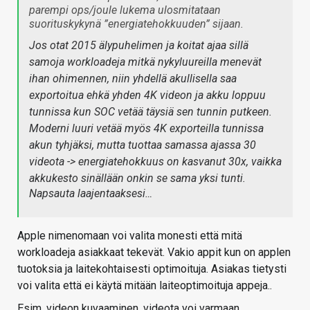
parempi ops/joule lukema ulosmitataan
suorituskykynä ”energiatehokkuuden” sijaan.
Jos otat 2015 älypuhelimen ja koitat ajaa sillä
samoja workloadeja mitkä nykyluureilla menevät
ihan ohimennen, niin yhdellä akullisella saa
exportoitua ehkä yhden 4K videon ja akku loppuu
tunnissa kun SOC vetää täysiä sen tunnin putkeen.
Moderni luuri vetää myös 4K exporteilla tunnissa
akun tyhjäksi, mutta tuottaa samassa ajassa 30
videota -> energiatehokkuus on kasvanut 30x, vaikka
akkukesto sinällään onkin se sama yksi tunti.
Napsauta laajentaaksesi…
Apple nimenomaan voi valita monesti että mitä
workloadeja asiakkaat tekevät. Vakio appit kun on applen
tuotoksia ja laitekohtaisesti optimoituja. Asiakas tietysti
voi valita että ei käytä mitään laiteoptimoituja appeja..
Esim. videon kuvaaminen, videota voi varmaan