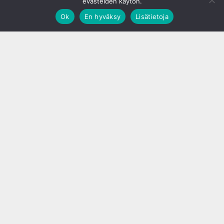
evästeiden käytön.
Ok
En hyväksy
Lisätietoja
;