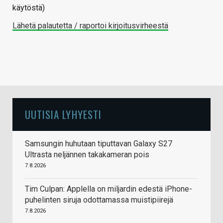
käytöstä)
Lähetä palautetta / raportoi kirjoitusvirheestä
UUTISIA LYHYESTI
Samsungin huhutaan tiputtavan Galaxy S27
Ultrasta neljännen takakameran pois
7.8.2026
Tim Culpan: Applella on miljardin edestä iPhone-
puhelinten siruja odottamassa muistipiirejä
7.8.2026