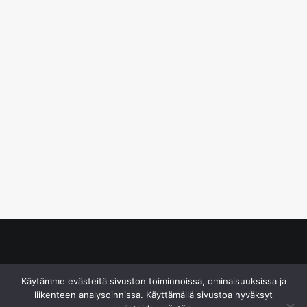
© S&J Media Oy
Käytämme evästeitä sivuston toiminnoissa, ominaisuuksissa ja
liikenteen analysoinnissa. Käyttämällä sivustoa hyväksyt