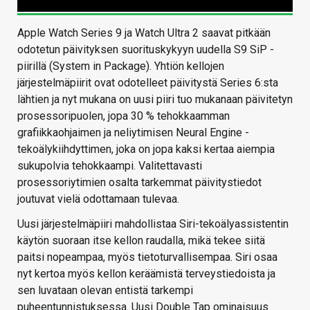
Apple Watch Series 9 ja Watch Ultra 2 saavat pitkään
odotetun päivityksen suorituskykyyn uudella S9 SiP -
piirillä (System in Package). Yhtiön kellojen
järjestelmäpiirit ovat odotelleet päivitystä Series 6:sta
lähtien ja nyt mukana on uusi piiri tuo mukanaan päivitetyn
prosessoripuolen, jopa 30 % tehokkaamman
grafiikkaohjaimen ja neliytimisen Neural Engine -
tekoälykiihdyttimen, joka on jopa kaksi kertaa aiempia
sukupolvia tehokkaampi. Valitettavasti
prosessoriytimien osalta tarkemmat päivitystiedot
joutuvat vielä odottamaan tulevaa.
Uusi järjestelmäpiiri mahdollistaa Siri-tekoälyassistentin
käytön suoraan itse kellon raudalla, mikä tekee siitä
paitsi nopeampaa, myös tietoturvallisempaa. Siri osaa
nyt kertoa myös kellon keräämistä terveystiedoista ja
sen luvataan olevan entistä tarkempi
puheentunnistuksessa. Uusi Double Tap ominaisuus