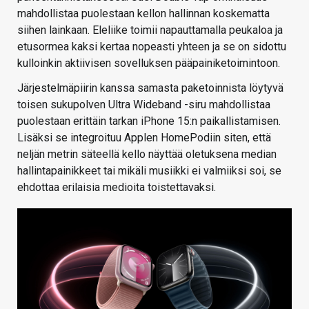
mahdollistaa puolestaan kellon hallinnan koskematta
siihen lainkaan. Eleliike toimii napauttamalla peukaloa ja
etusormea kaksi kertaa nopeasti yhteen ja se on sidottu
kulloinkin aktiivisen sovelluksen pääpainiketoimintoon.
Järjestelmäpiirin kanssa samasta paketoinnista löytyvä
toisen sukupolven Ultra Wideband -siru mahdollistaa
puolestaan erittäin tarkan iPhone 15:n paikallistamisen.
Lisäksi se integroituu Applen HomePodiin siten, että
neljän metrin säteellä kello näyttää oletuksena median
hallintapainikkeet tai mikäli musiikki ei valmiiksi soi, se
ehdottaa erilaisia medioita toistettavaksi.