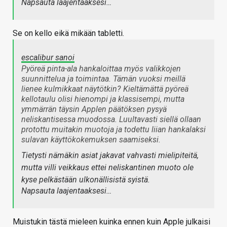
Napsauta laajentaaksesi…
Se on kello eikä mikään tabletti.
escalibur sanoi
Pyöreä pinta-ala hankaloittaa myös valikkojen
suunnittelua ja toimintaa. Tämän vuoksi meillä
lienee kulmikkaat näytötkin?
Kieltämättä pyöreä
kellotaulu olisi hienompi ja klassisempi, mutta
ymmärrän täysin Applen päätöksen pysyä
neliskantisessa muodossa. Luultavasti siellä ollaan
protottu muitakin muotoja ja todettu liian hankalaksi
sulavan käyttökokemuksen saamiseksi.
Tietysti nämäkin asiat jakavat vahvasti mielipiteitä,
mutta villi veikkaus ettei neliskantinen muoto ole
kyse pelkästään ulkonällisistä syistä.
Napsauta laajentaaksesi…
Muistukin tästä mieleen kuinka ennen kuin Apple julkaisi