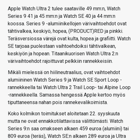
Apple Watch Ultra 2 tulee saataville 49 mm:n, Watch
Series 9 41 ja 45 mm:n ja Watch SE 40 ja 44 mm:n
koossa. Series 9 -alumiinikellojen värivaihtoehdot ovat
tähtivalkea, keskiyö, hopea, (PRODUCT)RED ja pinkki.
Teräsversiossa värejä ovat kulta, hopea ja grafiitti. Watch
SE tarjoaa puolestaan vaihtoehdoiksi tähtivalkean,
keskiyön ja hopean. Titaanikuorisen Watch Ultra 2:n
värivaihtoehdot rajoittuvat pelkkiin rannekkeisiin.
Mikäli mielessä on hiilineutraalius, ovat vaihtoehdot
alumiininen Watch Series 9 ja Watch SE Sport Loop -
rannekkeella tai Watch Ultra 2 Trail Loop- tai Alpine Loop
-rannekkeella. Samassa hengessä Apple kertoo myös
tiputtaneensa nahan pois rannekevalikoimista.
Koko kolmikon toimitukset aloitetaan 22. syyskuuta
mutta ne ovat ennakkotilattavissa välittömästi. Watch
Series 9:n saa omakseen alkaen 459 euroa (alumiini) tai
809 euroa (teräs), Watch SE:n alkaen 289 euroa ja Ultra