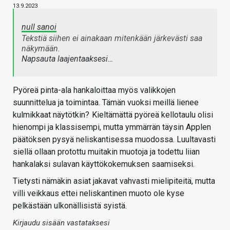
13.9.2023
null sanoi
Tekstiä siihen ei ainakaan mitenkään järkevästi saa
näkymään.
Napsauta laajentaaksesi…
Pyöreä pinta-ala hankaloittaa myös valikkojen
suunnittelua ja toimintaa. Tämän vuoksi meillä lienee
kulmikkaat näytötkin?
Kieltämättä pyöreä kellotaulu olisi
hienompi ja klassisempi, mutta ymmärrän täysin Applen
päätöksen pysyä neliskantisessa muodossa. Luultavasti
siellä ollaan protottu muitakin muotoja ja todettu liian
hankalaksi sulavan käyttökokemuksen saamiseksi.
Tietysti nämäkin asiat jakavat vahvasti mielipiteitä, mutta
villi veikkaus ettei neliskantinen muoto ole kyse
pelkästään ulkonällisistä syistä.
Kirjaudu sisään vastataksesi