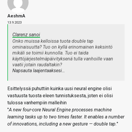
AeshmA
13.9.2023
Clarenz sanoi
Onko muissa kelloissa tuota double tap
ominaisuutta? Tuo on kyllä erinomainen keksintö
mikäli se toimii kunnolla. Tuo ei taida
käyttöjärjestelmäpäivityksenä tulla vanhoille vaan
vaatii jotain raudaltakin?
Napsauta laajentaaksesi…
Esittelyssä puhuttiin kuinka uusi neural engine olisi
vastuusta tuosta eleen tunnistuksesta, joten ei olisi
tulossa vanhempiin malleihin
"
A new four-core Neural Engine processes machine
learning tasks up to two times faster. It enables a number
of innovations, including a new gesture — double tap.
"