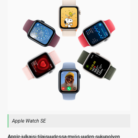
Apple Watch SE
Apple julkaisi tilaisuudessa myös uuden sukupolven