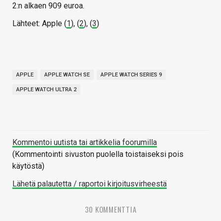
2:n alkaen 909 euroa.
Lähteet: Apple (
1
), (
2
), (
3
)
APPLE
APPLE WATCH SE
APPLE WATCH SERIES 9
APPLE WATCH ULTRA 2
Kommentoi uutista tai artikkelia foorumilla
(Kommentointi sivuston puolella toistaiseksi pois
käytöstä)
Lähetä palautetta / raportoi kirjoitusvirheestä
30 KOMMENTTIA