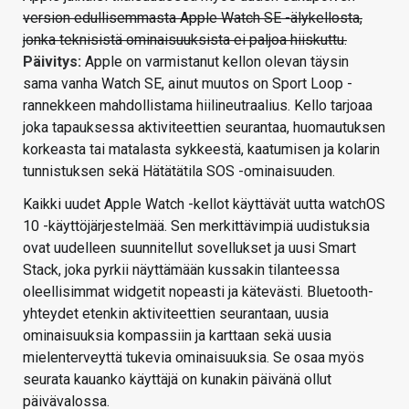
version edullisemmasta Apple Watch SE -älykellosta,
jonka teknisistä ominaisuuksista ei paljoa hiiskuttu.
Päivitys:
Apple on varmistanut kellon olevan täysin
sama vanha Watch SE, ainut muutos on Sport Loop -
rannekkeen mahdollistama hiilineutraalius. Kello tarjoaa
joka tapauksessa aktiviteettien seurantaa, huomautuksen
korkeasta tai matalasta sykkeestä, kaatumisen ja kolarin
tunnistuksen sekä Hätätätila SOS -ominaisuuden.
Kaikki uudet Apple Watch -kellot käyttävät uutta watchOS
10 -käyttöjärjestelmää. Sen merkittävimpiä uudistuksia
ovat uudelleen suunnitellut sovellukset ja uusi Smart
Stack, joka pyrkii näyttämään kussakin tilanteessa
oleellisimmat widgetit nopeasti ja kätevästi. Bluetooth-
yhteydet etenkin aktiviteettien seurantaan, uusia
ominaisuuksia kompassiin ja karttaan sekä uusia
mielenterveyttä tukevia ominaisuuksia. Se osaa myös
seurata kauanko käyttäjä on kunakin päivänä ollut
päivävalossa.