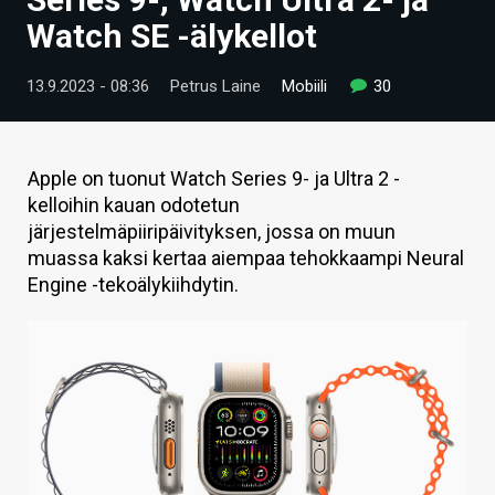
ARTIKKELIT
Watch SE -älykellot
VIDEOT
13.9.2023 - 08:36
Petrus Laine
Mobiili
30
TECHBBS
TIETOA
Apple on tuonut Watch Series 9- ja Ultra 2 -
kelloihin kauan odotetun
HINTA.FI
järjestelmäpiiripäivityksen, jossa on muun
muassa kaksi kertaa aiempaa tehokkaampi Neural
KAUPPA
Engine -tekoälykiihdytin.
VAIHDA TEEMA
HAKU