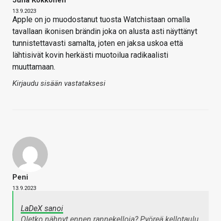
13.9.2023
Apple on jo muodostanut tuosta Watchistaan omalla
tavallaan ikonisen brändin joka on alusta asti näyttänyt
tunnistettavasti samalta, joten en jaksa uskoa että
lähtisivät kovin herkästi muotoilua radikaalisti
muuttamaan.
Kirjaudu sisään vastataksesi
Peni
13.9.2023
LaDeX sanoi
Oletko nähnyt ennen rannekelloja? Pyöreä kellotaulu