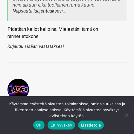
näin alkuun eikä tuollainen ruma kuutio.
Napsauta laajentaaksesi…
Pidetään kellot kelloina. Mielestäni tämä on
rannetietokone.
Kirjaudu sisään vastataksesi
LaDeX
Käytämme evästeitä sivuston toiminnoissa, ominaisuuksissa ja
liikenteen analysoinnissa. Käyttämällä sivustoa hyväksyt
13.9.2023
evästeiden käytön.
Emeron sanoi
Ok
En hyväksy
Lisätietoja
Kyllä ihan perusrannekelloja saa vaikka