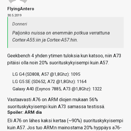
FlyingAntero
30.5.2019
Donneri
Paljonko nuissa on enemmän potkua verrattuna
Cortex-A55:iin ja Cortex-A57:hin.
Geekbench 4 yhden ytimen tuloksia kun katsoo, niin A73
pitäisi olla noin 20% suorituskykyisempi kuin A57.
LG G4 (SD808, A57 @1,8Ghz): 1095
LG G5 SE (SD652, A72 @1,8Ghz): 1164
Galaxy A40 (Exynos 7885, A73 @1,8Ghz): 1322
Vastaavasti A76 on ARM diojen mukaan 56%
suorituskykyisempi kuin A73 samassa testissä.
Spoiler: ARM dia
Eli A76 on lähes kaksi kertaa (~90%) suorituskykyisempi
kuin A57. Jos tuo ARM:n mainostama 20% hyppäys a76-