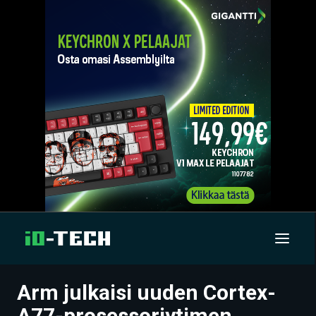
Arm julkaisi uuden Cortex-
UUTISET
A77-prosessoriytimen