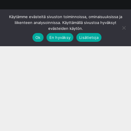
© S&J Media Oy
Käytämme evästeitä sivuston toiminnoissa, ominaisuuksissa ja
liikenteen analysoinnissa. Käyttämällä sivustoa hyväksyt
evästeiden käytön.
Ok
En hyväksy
Lisätietoja
;