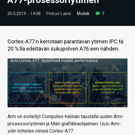
ARTIKKELIT
30.5.2019 - 14:08
Petrus Laine
Mobiili
7
VIDEOT
TECHBBS
Cortex-A77:n kerrotaan parantavan ytimen IPC:tä
TIETOA
20 %:lla edeltävän sukupolven A76:een nähden.
HINTA.FI
KAUPPA
VAIHDA TEEMA
HAKU
Arm on esitellyt Computex-hälinän taustalla uuden Arm-
prosessoriytimen ja Mali-grafiikkaohjaimen. Uusi Arm-
ydin tottelee nimeä Cortex-A77.