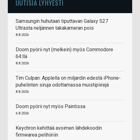
UUTISIA LYHYESTI
Samsungin huhutaan tiputtavan Galaxy S27
Ultrasta neljännen takakameran pois
8.8.2026
Doom pyörii nyt (melkein) myös Commodore
64:llä
8.8.2026
Tim Culpan: Applella on miljardin edestä iPhone-
puhelinten siruja odottamassa muistipiirejä
8.8.2026
Doom pyörii nyt myös Paintissa
6.8.2026
Keychron kehittää avoimen lähdekoodin
firmwarea pelihiiriin