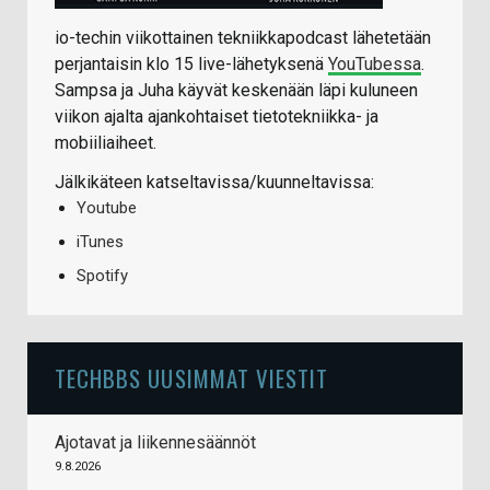
io-techin viikottainen tekniikkapodcast lähetetään
perjantaisin klo 15 live-lähetyksenä
YouTubessa
.
Sampsa ja Juha käyvät keskenään läpi kuluneen
viikon ajalta ajankohtaiset tietotekniikka- ja
mobiiliaiheet.
Jälkikäteen katseltavissa/kuunneltavissa:
Youtube
iTunes
Spotify
TECHBBS UUSIMMAT VIESTIT
Ajotavat ja liikennesäännöt
9.8.2026