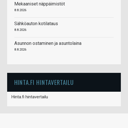
Mekaaniset näppäimistöt
8.8.2026
Sähköauton kotilataus
8.8.2026
Asunnon ostaminen ja asuntolaina
8.8.2026
HINTA.FI HINTAVERTAILU
Hinta.fi hintavertailu