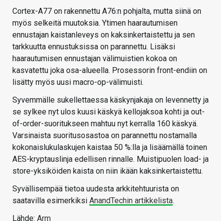
Cortex-A77 on rakennettu A76:n pohjalta, mutta siinä on
myös selkeitä muutoksia. Ytimen haarautumisen
ennustajan kaistanleveys on kaksinkertaistettu ja sen
tarkkuutta ennustuksissa on parannettu. Lisäksi
haarautumisen ennustajan välimuistien kokoa on
kasvatettu joka osa-alueella. Prosessorin front-endiin on
lisätty myös uusi macro-op-välimuisti.
Syvemmälle sukellettaessa käskynjakaja on levennetty ja
se sylkee nyt ulos kuusi käskyä kellojaksoa kohti ja out-
of-order-suoritukseen mahtuu nyt kerralla 160 käskyä.
Varsinaista suoritusosastoa on parannettu nostamalla
kokonaislukulaskujen kaistaa 50 %:lla ja lisäämällä toinen
AES-kryptauslinja edellisen rinnalle. Muistipuolen load- ja
store-yksiköiden kaista on niin ikään kaksinkertaistettu.
Syvällisempää tietoa uudesta arkkitehtuurista on
saatavilla esimerkiksi
AnandTechin artikkelista
.
Lähde:
Arm