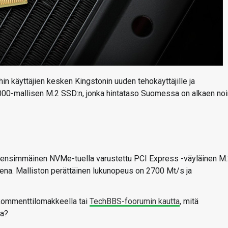
n käyttäjien kesken Kingstonin uuden tehokäyttäjille ja
00-mallisen M.2 SSD:n, jonka hintataso Suomessa on alkaen noi
n ensimmäinen NVMe-tuella varustettu PCI Express -väyläinen M
sena. Malliston perättäinen lukunopeus on 2700 Mt/s ja
 kommenttilomakkeella tai
TechBBS-foorumin kautta
, mitä
sa?