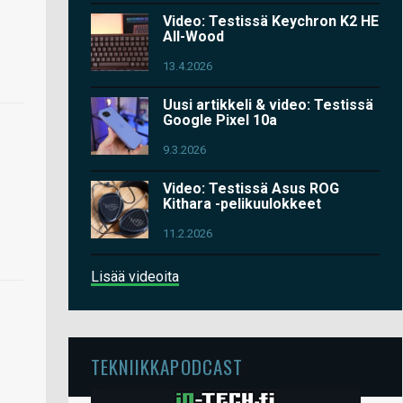
Video: Testissä Keychron K2 HE
All-Wood
13.4.2026
Uusi artikkeli & video: Testissä
Google Pixel 10a
9.3.2026
Video: Testissä Asus ROG
Kithara -pelikuulokkeet
11.2.2026
Lisää videoita
TEKNIIKKAPODCAST