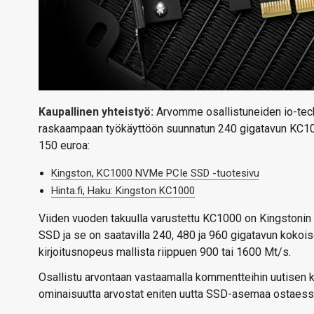
Kaupallinen yhteistyö:
Arvomme osallistuneiden io-techi
raskaampaan työkäyttöön suunnatun 240 gigatavun KC10
150 euroa:
Kingston, KC1000 NVMe PCIe SSD -tuotesivu
Hinta.fi, Haku: Kingston KC1000
Viiden vuoden takuulla varustettu KC1000 on Kingstoni
SSD ja se on saatavilla 240, 480 ja 960 gigatavun kokoi
kirjoitusnopeus mallista riippuen 900 tai 1600 Mt/s.
Osallistu arvontaan vastaamalla kommentteihin uutisen
ominaisuutta arvostat eniten uutta SSD-asemaa ostaes