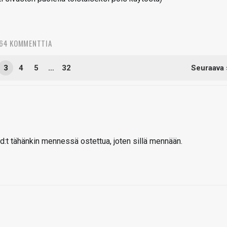
564 KOMMENTTIA
3
4
5
…
32
Seuraava 
d:t tähänkin mennessä ostettua, joten sillä mennään.