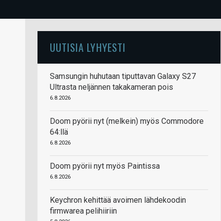
UUTISIA LYHYESTI
Samsungin huhutaan tiputtavan Galaxy S27
Ultrasta neljännen takakameran pois
6.8.2026
Doom pyörii nyt (melkein) myös Commodore
64:llä
6.8.2026
Doom pyörii nyt myös Paintissa
6.8.2026
Keychron kehittää avoimen lähdekoodin
firmwarea pelihiiriin