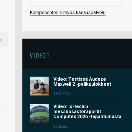
Komponenteille myös kasauspalvelu
»
VIDEOT
Video: Testissä Audeze
Maxwell 2 -pelikuulokkeet
15.6.2026
Video: io-techin
messuosastoraportit
Computex 2026 -tapahtumasta
3.6.2026