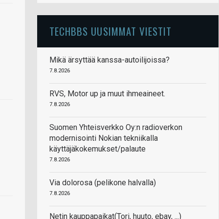
TECHBBS UUSIMMAT VIESTIT
Mikä ärsyttää kanssa-autoilijoissa?
7.8.2026
RVS, Motor up ja muut ihmeaineet.
7.8.2026
Suomen Yhteisverkko Oy:n radioverkon
modernisointi Nokian tekniikalla
käyttäjäkokemukset/palaute
7.8.2026
Via dolorosa (pelikone halvalla)
7.8.2026
Netin kauppapaikat(Tori, huuto, ebay, ...)