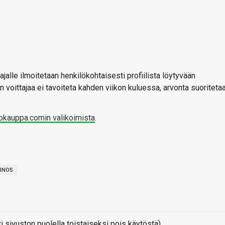
jalle ilmoitetaan henkilökohtaisesti profiilista löytyvään
 voittajaa ei tavoiteta kahden viikon kuluessa, arvonta suoriteta
okauppa.comin valikoimista
.
INOS
sivuston puolella toistaiseksi pois käytöstä)