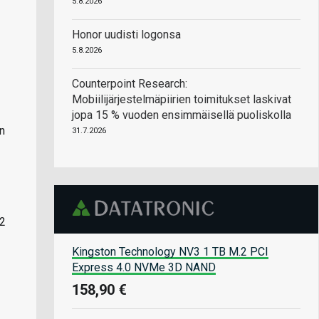
5.8.2026
Honor uudisti logonsa
5.8.2026
Counterpoint Research:
Mobiilijärjestelmäpiirien toimitukset laskivat
jopa 15 % vuoden ensimmäisellä puoliskolla
n
31.7.2026
.2
Kingston Technology NV3 1 TB M.2 PCI
Express 4.0 NVMe 3D NAND
158,90 €