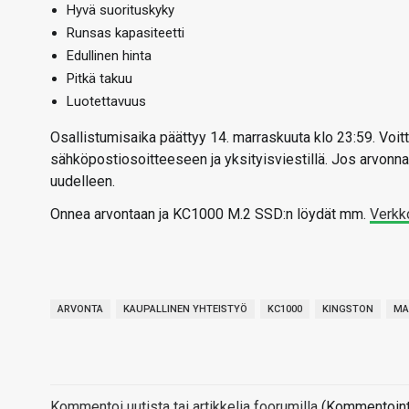
Hyvä suorituskyky
Runsas kapasiteetti
Edullinen hinta
Pitkä takuu
Luotettavuus
Osallistumisaika päättyy 14. marraskuuta klo 23:59. Voitta
sähköpostiosoitteeseen ja yksityisviestillä. Jos arvonnan
uudelleen.
Onnea arvontaan ja KC1000 M.2 SSD:n löydät mm.
Verkk
ARVONTA
KAUPALLINEN YHTEISTYÖ
KC1000
KINGSTON
MA
Kommentoi uutista tai artikkelia foorumilla
(Kommentointi 