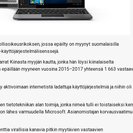
teollisoikeusrikoksen, jossa epäilty on myynyt suomalaisilla
-käyttöjärjestelmälisenssejä.
rrat Kiinasta myyjän kautta, jonka hän löysi kiinalaiselta
ilön epäillään myyneen vuosina 2015–2017 yhteensä 1 663 vastaav
 aktivoimaan internetistä ladattuja käyttöjärjestelmiä ja niihin oli
ietotekniikan alan toimija, jonka nimeä tulli ei toistaiseksi ker
 on lähes varmuudella Microsoft. Asianomistajan korvausvaatimu
nttia virallisia kanavia pitkin myytävien vastaavien