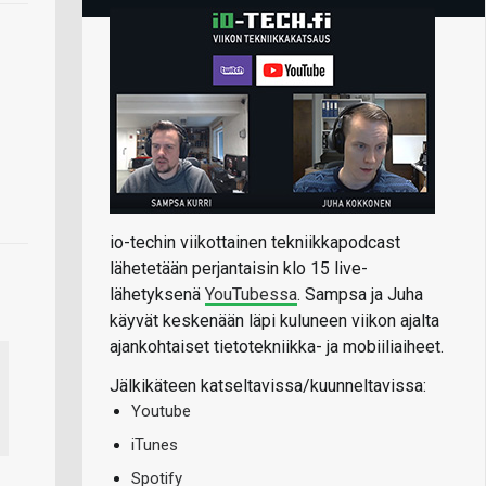
io-techin viikottainen tekniikkapodcast
lähetetään perjantaisin klo 15 live-
lähetyksenä
YouTubessa
. Sampsa ja Juha
käyvät keskenään läpi kuluneen viikon ajalta
ajankohtaiset tietotekniikka- ja mobiiliaiheet.
Jälkikäteen katseltavissa/kuunneltavissa:
Youtube
iTunes
Spotify