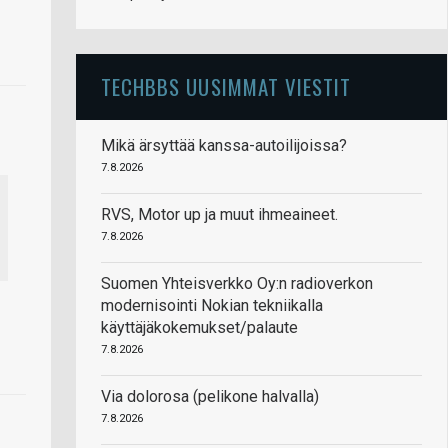
TECHBBS UUSIMMAT VIESTIT
Mikä ärsyttää kanssa-autoilijoissa?
7.8.2026
RVS, Motor up ja muut ihmeaineet.
7.8.2026
Suomen Yhteisverkko Oy:n radioverkon
modernisointi Nokian tekniikalla
käyttäjäkokemukset/palaute
7.8.2026
Via dolorosa (pelikone halvalla)
7.8.2026