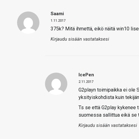
Saami
1.11.2017
375k? Mitä ihmettä, eikö näitä win10 li
Kirjaudu sisään vastataksesi
IcePen
2.11.2017
G2playn toimipaikka ei ole S
yksityiskohdista kuin tekij
Ts se että G2play kykenee to
suomessa sallittua eikä se 
Kirjaudu sisään vastataksesi