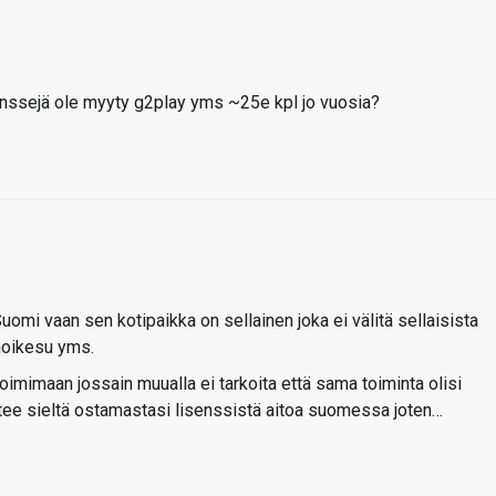
senssejä ole myyty g2play yms ~25e kpl jo vuosia?
uomi vaan sen kotipaikka on sellainen joka ei välitä sellaisista
änoikesu yms.
imimaan jossain muualla ei tarkoita että sama toiminta olisi
tee sieltä ostamastasi lisenssistä aitoa suomessa joten…