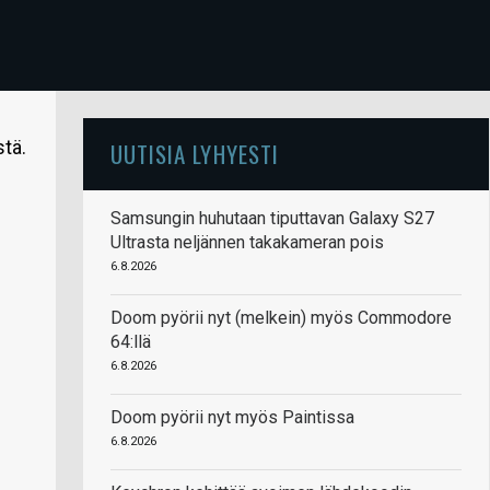
tä.
UUTISIA LYHYESTI
Samsungin huhutaan tiputtavan Galaxy S27
Ultrasta neljännen takakameran pois
6.8.2026
Doom pyörii nyt (melkein) myös Commodore
64:llä
6.8.2026
Doom pyörii nyt myös Paintissa
6.8.2026