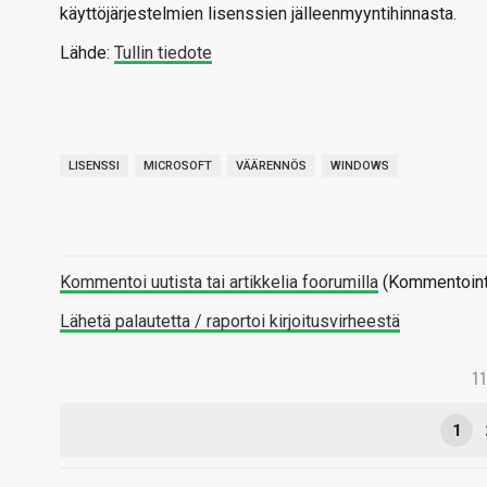
käyttöjärjestelmien lisenssien jälleenmyyntihinnasta.
Lähde:
Tullin tiedote
LISENSSI
MICROSOFT
VÄÄRENNÖS
WINDOWS
Kommentoi uutista tai artikkelia foorumilla
(Kommentointi 
Lähetä palautetta / raportoi kirjoitusvirheestä
1
1