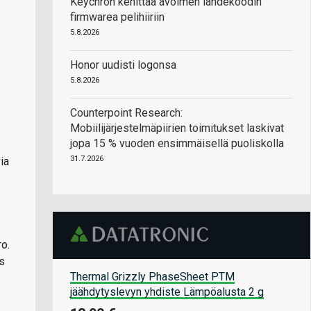
Keychron kehittää avoimen lähdekoodin
firmwarea pelihiiriin
5.8.2026
Honor uudisti logonsa
5.8.2026
Counterpoint Research:
Mobiilijärjestelmäpiirien toimitukset laskivat
jopa 15 % vuoden ensimmäisellä puoliskolla
31.7.2026
ia
ro.
s
Thermal Grizzly PhaseSheet PTM
jäähdytyslevyn yhdiste Lämpöalusta 2 g