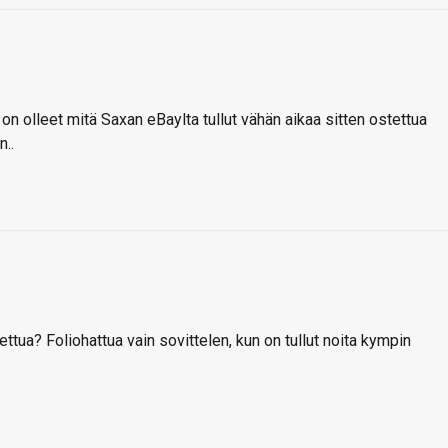
on olleet mitä Saxan eBaylta tullut vähän aikaa sitten ostettua
n..
ttua? Foliohattua vain sovittelen, kun on tullut noita kympin