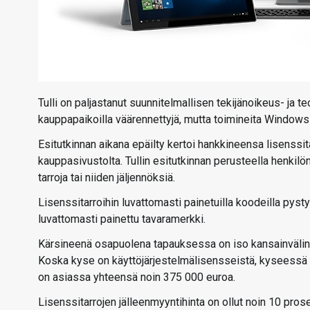
Tulli on paljastanut suunnitelmallisen tekijänoikeus- ja 
kauppapaikoilla väärennettyjä, mutta toimineita Windows
Esitutkinnan aikana epäilty kertoi hankkineensa lisenssita
kauppasivustolta. Tullin esitutkinnan perusteella henk
tarroja tai niiden jäljennöksiä.
Lisenssitarroihin luvattomasti painetuilla koodeilla pystyy
luvattomasti painettu tavaramerkki.
Kärsineenä osapuolena tapauksessa on iso kansainvälinen t
Koska kyse on käyttöjärjestelmälisensseistä, kyseessä
on asiassa yhteensä noin 375 000 euroa.
Lisenssitarrojen jälleenmyyntihinta on ollut noin 10 prose