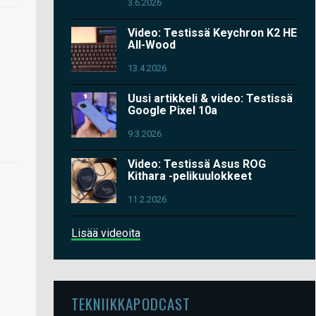
3.6.2026
Video: Testissä Keychron K2 HE
All-Wood
13.4.2026
Uusi artikkeli & video: Testissä
Google Pixel 10a
9.3.2026
Video: Testissä Asus ROG
Kithara -pelikuulokkeet
11.2.2026
Lisää videoita
TEKNIIKKAPODCAST