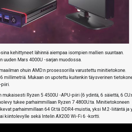
sina kehittyneet lähinnä aiempaa isompien mallien suuntaan.
ksen uuden Mars 4000U -sarjan muodossa.
maailman ohuin AMD:n prosessorilla varustettu minitietokone.
6 millimetriä. Mukaan on upotettu kuitenkin täysverinen tietokon
iiri.
mukaisesti Ryzen 5 4500U -APU-piiri (6 ydintä, 6 säiettä, 6 CU:
olevy tukee parhaimmillaan Ryzen 7 4800U:ta. Minitietokoneen
evat parhaimmillaan 64 Gt:tä DDR4-muistia, yksi M.2-liitäntä ja 
 kiintolevylle sekä Intelin AX200 Wi-Fi 6 -kortti.