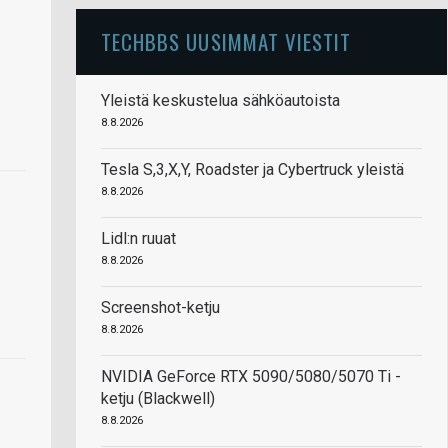
TECHBBS UUSIMMAT VIESTIT
Yleistä keskustelua sähköautoista
8.8.2026
Tesla S,3,X,Y, Roadster ja Cybertruck yleistä
8.8.2026
Lidl:n ruuat
8.8.2026
Screenshot-ketju
8.8.2026
NVIDIA GeForce RTX 5090/5080/5070 Ti -
ketju (Blackwell)
8.8.2026