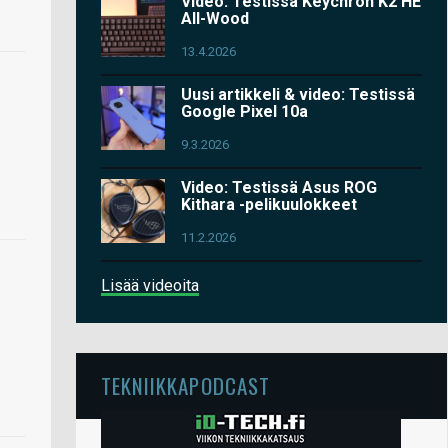
Video: Testissä Keychron K2 HE
All-Wood
13.4.2026
Uusi artikkeli & video: Testissä
Google Pixel 10a
9.3.2026
Video: Testissä Asus ROG
Kithara -pelikuulokkeet
11.2.2026
Lisää videoita
TEKNIIKKAPODCAST