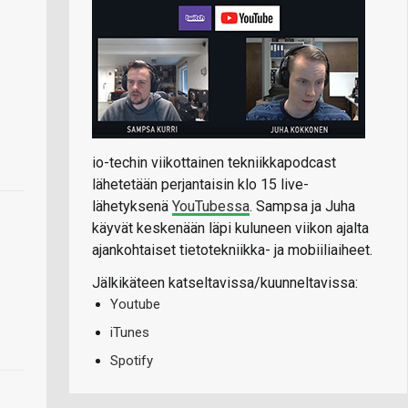
io-techin viikottainen tekniikkapodcast
lähetetään perjantaisin klo 15 live-
lähetyksenä
YouTubessa
. Sampsa ja Juha
käyvät keskenään läpi kuluneen viikon ajalta
ajankohtaiset tietotekniikka- ja mobiiliaiheet.
Jälkikäteen katseltavissa/kuunneltavissa:
Youtube
iTunes
Spotify