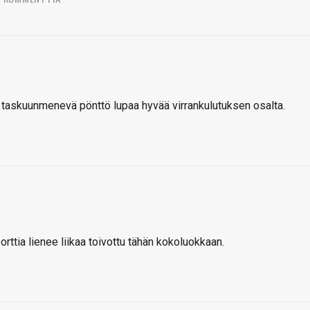
en taskuunmenevä pönttö lupaa hyvää virrankulutuksen osalta.
orttia lienee liikaa toivottu tähän kokoluokkaan.