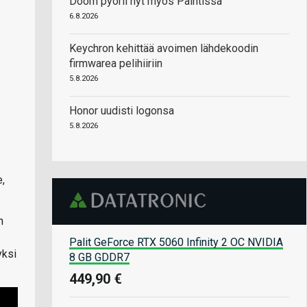
Doom pyörii nyt myös Paintissa
6.8.2026
Keychron kehittää avoimen lähdekoodin
firmwarea pelihiiriin
5.8.2026
Honor uudisti logonsa
5.8.2026
e,
n
Palit GeForce RTX 5060 Infinity 2 OC NVIDIA
yksi
8 GB GDDR7
449,90 €