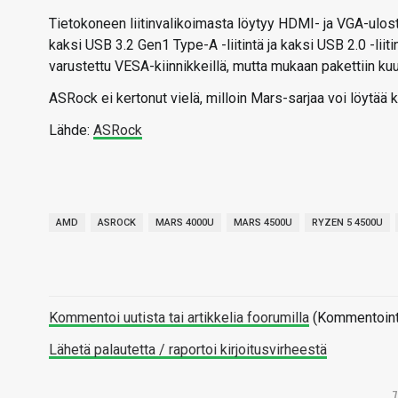
Tietokoneen liitinvalikoimasta löytyy HDMI- ja VGA-ulostul
kaksi USB 3.2 Gen1 Type-A -liitintä ja kaksi USB 2.0 -liitintä
varustettu VESA-kiinnikkeillä, mutta mukaan pakettiin ku
ASRock ei kertonut vielä, milloin Mars-sarjaa voi löytää ka
Lähde:
ASRock
AMD
ASROCK
MARS 4000U
MARS 4500U
RYZEN 5 4500U
Kommentoi uutista tai artikkelia foorumilla
(Kommentointi 
Lähetä palautetta / raportoi kirjoitusvirheestä