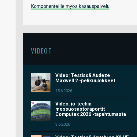
Komponenteille myös kasauspalvelu
.
VIDEOT
Video: Testissä Audeze
Maxwell 2 -pelikuulokkeet
15.6.2026
Video: io-techin
messuosastoraportit
Computex 2026 -tapahtumasta
3.6.2026