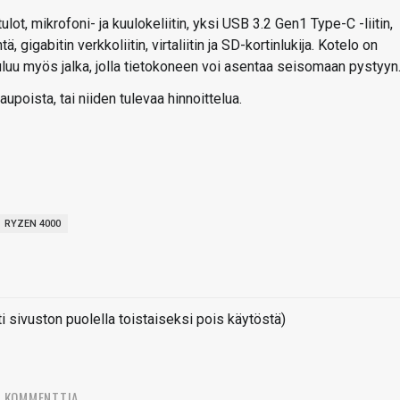
ot, mikrofoni- ja kuulokeliitin, yksi USB 3.2 Gen1 Type-C -liitin,
, gigabitin verkkoliitin, virtaliitin ja SD-kortinlukija. Kotelo on
uluu myös jalka, jolla tietokoneen voi asentaa seisomaan pystyyn
upoista, tai niiden tulevaa hinnoittelua.
RYZEN 4000
sivuston puolella toistaiseksi pois käytöstä)
7 KOMMENTTIA