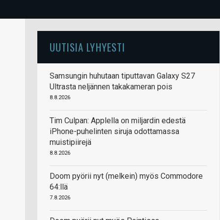
UUTISIA LYHYESTI
Samsungin huhutaan tiputtavan Galaxy S27
Ultrasta neljännen takakameran pois
8.8.2026
Tim Culpan: Applella on miljardin edestä
iPhone-puhelinten siruja odottamassa
muistipiirejä
8.8.2026
Doom pyörii nyt (melkein) myös Commodore
64:llä
7.8.2026