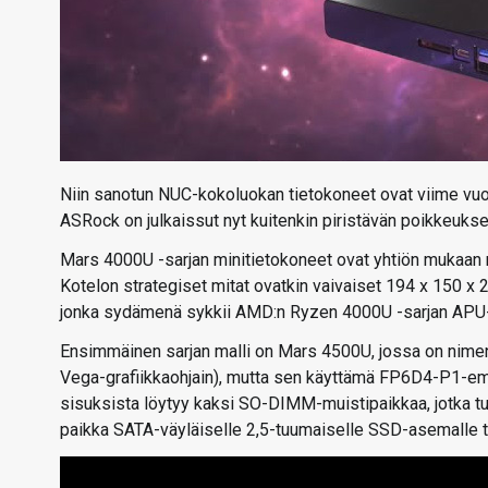
Niin sanotun NUC-kokoluokan tietokoneet ovat viime vuo
ASRock on julkaissut nyt kuitenkin piristävän poikkeu
Mars 4000U -sarjan minitietokoneet ovat yhtiön mukaan 
Kotelon strategiset mitat ovatkin vaivaiset 194 x 150 x 2
jonka sydämenä sykkii AMD:n Ryzen 4000U -sarjan APU-p
Ensimmäinen sarjan malli on Mars 4500U, jossa on nimen 
Vega-grafiikkaohjain), mutta sen käyttämä FP6D4-P1-em
sisuksista löytyy kaksi SO-DIMM-muistipaikkaa, jotka tuk
paikka SATA-väyläiselle 2,5-tuumaiselle SSD-asemalle tai