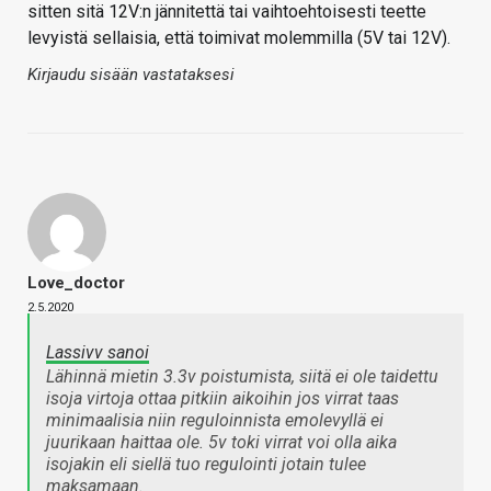
sitten sitä 12V:n jännitettä tai vaihtoehtoisesti teette
levyistä sellaisia, että toimivat molemmilla (5V tai 12V).
Kirjaudu sisään vastataksesi
Love_doctor
2.5.2020
Lassivv sanoi
Lähinnä mietin 3.3v poistumista, siitä ei ole taidettu
isoja virtoja ottaa pitkiin aikoihin jos virrat taas
minimaalisia niin reguloinnista emolevyllä ei
juurikaan haittaa ole. 5v toki virrat voi olla aika
isojakin eli siellä tuo regulointi jotain tulee
maksamaan.