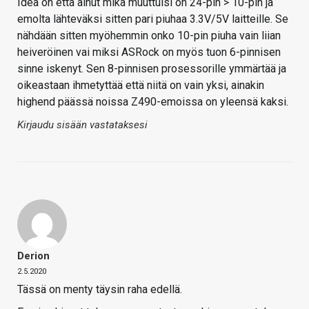
Idea on että ainut mikä muuttuisi on 24-pin > 10-pin ja
emolta lähteväksi sitten pari piuhaa 3.3V/5V laitteille. Se
nähdään sitten myöhemmin onko 10-pin piuha vain liian
heiveröinen vai miksi ASRock on myös tuon 6-pinnisen
sinne iskenyt. Sen 8-pinnisen prosessorille ymmärtää ja
oikeastaan ihmetyttää että niitä on vain yksi, ainakin
highend päässä noissa Z490-emoissa on yleensä kaksi.
Kirjaudu sisään vastataksesi
Derion
2.5.2020
Tässä on menty täysin raha edellä.