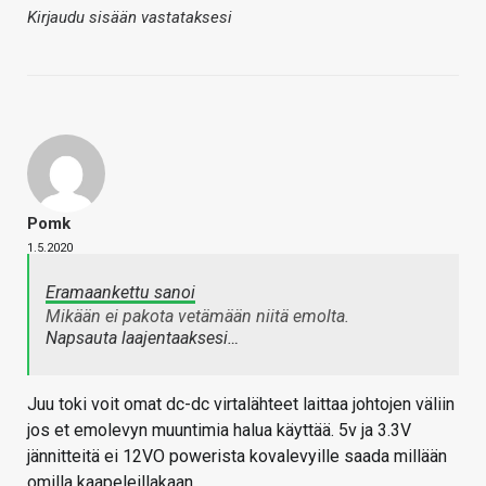
Kirjaudu sisään vastataksesi
Pomk
1.5.2020
Eramaankettu sanoi
Mikään ei pakota vetämään niitä emolta.
Napsauta laajentaaksesi…
Juu toki voit omat dc-dc virtalähteet laittaa johtojen väliin
jos et emolevyn muuntimia halua käyttää. 5v ja 3.3V
jännitteitä ei 12VO powerista kovalevyille saada millään
omilla kaapeleillakaan.