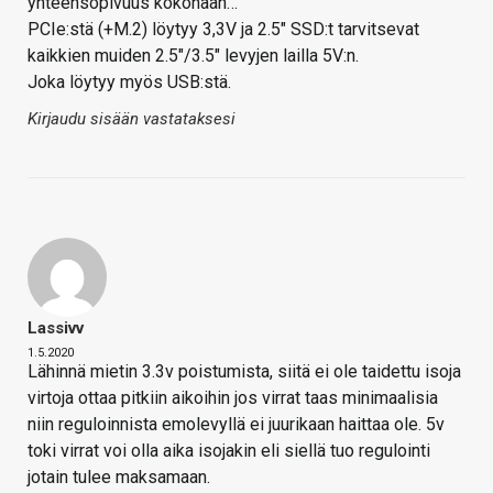
yhteensopivuus kokonaan…
PCIe:stä (+M.2) löytyy 3,3V ja 2.5" SSD:t tarvitsevat
kaikkien muiden 2.5"/3.5" levyjen lailla 5V:n.
Joka löytyy myös USB:stä.
Kirjaudu sisään vastataksesi
Lassivv
1.5.2020
Lähinnä mietin 3.3v poistumista, siitä ei ole taidettu isoja
virtoja ottaa pitkiin aikoihin jos virrat taas minimaalisia
niin reguloinnista emolevyllä ei juurikaan haittaa ole. 5v
toki virrat voi olla aika isojakin eli siellä tuo regulointi
jotain tulee maksamaan.