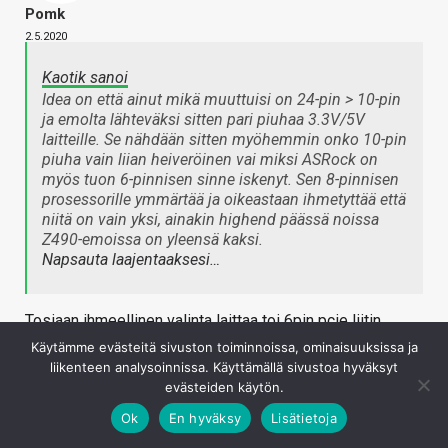
Pomk
2.5.2020
Kaotik sanoi
Idea on että ainut mikä muuttuisi on 24-pin > 10-pin
ja emolta lähteväksi sitten pari piuhaa 3.3V/5V
laitteille. Se nähdään sitten myöhemmin onko 10-pin
piuha vain liian heiveröinen vai miksi ASRock on
myös tuon 6-pinnisen sinne iskenyt. Sen 8-pinnisen
prosessorille ymmärtää ja oikeastaan ihmetyttää että
niitä on vain yksi, ainakin highend päässä noissa
Z490-emoissa on yleensä kaksi.
Napsauta laajentaaksesi…
Tosiaan ihmeellinen valinta laittaa toi 6pin pcie liitin
tonne mukaan. 10+8pin pitäisi riittää yli 700W kuormaan
Käytämme evästeitä sivuston toiminnoissa, ominaisuuksissa ja
asti. Toi 6pin pcie on speksattu vain 75W asti ja ei
liikenteen analysoinnissa. Käyttämällä sivustoa hyväksyt
evästeiden käytön.
oikeastaan vaikuta mihinkään kokonaisuutta katsoen.
Ok
En hyväksy
Lisätietoja
Kirjaudu sisään vastataksesi