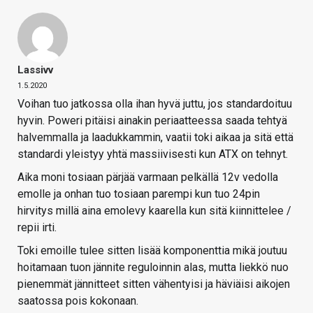
Lassivv
1.5.2020
Voihan tuo jatkossa olla ihan hyvä juttu, jos standardoituu
hyvin. Poweri pitäisi ainakin periaatteessa saada tehtyä
halvemmalla ja laadukkammin, vaatii toki aikaa ja sitä että
standardi yleistyy yhtä massiivisesti kun ATX on tehnyt.
Aika moni tosiaan pärjää varmaan pelkällä 12v vedolla
emolle ja onhan tuo tosiaan parempi kun tuo 24pin
hirvitys millä aina emolevy kaarella kun sitä kiinnittelee /
repii irti.
Toki emoille tulee sitten lisää komponenttia mikä joutuu
hoitamaan tuon jännite reguloinnin alas, mutta liekkö nuo
pienemmät jännitteet sitten vähentyisi ja häviäisi aikojen
saatossa pois kokonaan.