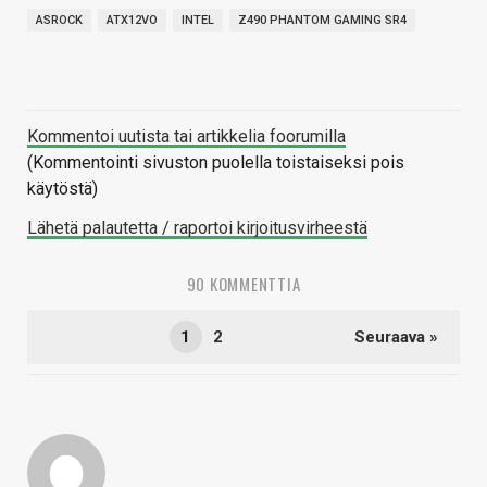
ASROCK
ATX12VO
INTEL
Z490 PHANTOM GAMING SR4
Kommentoi uutista tai artikkelia foorumilla
(Kommentointi sivuston puolella toistaiseksi pois
käytöstä)
Lähetä palautetta / raportoi kirjoitusvirheestä
90 KOMMENTTIA
1
2
Seuraava »