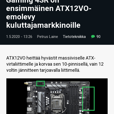
ARTIKKELIT
ensimmäinen ATX12VO-
emolevy
VIDEOT
kuluttajamarkkinoille
TECHBBS
1.5.2020 - 13:26
Petrus Laine
Tietotekniikka
90
TIETOA
HINTA.FI
ATX12VO heittää hyvästit massiiviselle ATX-
KAUPPA
virtaliittimelle ja korvaa sen 10-pinnisellä, vain 12
voltin jännitteen tarjoavalla liittimellä.
VAIHDA TEEMA
HAKU