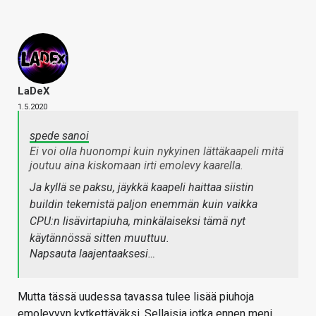
LaDeX
1.5.2020
spede sanoi
Ei voi olla huonompi kuin nykyinen lättäkaapeli mitä
joutuu aina kiskomaan irti emolevy kaarella.
Ja kyllä se paksu, jäykkä kaapeli haittaa siistin
buildin tekemistä paljon enemmän kuin vaikka
CPU:n lisävirtapiuha, minkälaiseksi tämä nyt
käytännössä sitten muuttuu.
Napsauta laajentaaksesi…
Mutta tässä uudessa tavassa tulee lisää piuhoja
emolevyyn kytkettäväksi. Sellaisia jotka ennen meni