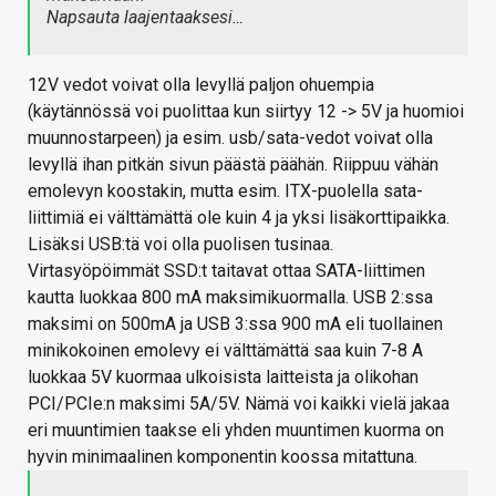
Napsauta laajentaaksesi…
12V vedot voivat olla levyllä paljon ohuempia
(käytännössä voi puolittaa kun siirtyy 12 -> 5V ja huomioi
muunnostarpeen) ja esim. usb/sata-vedot voivat olla
levyllä ihan pitkän sivun päästä päähän. Riippuu vähän
emolevyn koostakin, mutta esim. ITX-puolella sata-
liittimiä ei välttämättä ole kuin 4 ja yksi lisäkorttipaikka.
Lisäksi USB:tä voi olla puolisen tusinaa.
Virtasyöpöimmät SSD:t taitavat ottaa SATA-liittimen
kautta luokkaa 800 mA maksimikuormalla. USB 2:ssa
maksimi on 500mA ja USB 3:ssa 900 mA eli tuollainen
minikokoinen emolevy ei välttämättä saa kuin 7-8 A
luokkaa 5V kuormaa ulkoisista laitteista ja olikohan
PCI/PCIe:n maksimi 5A/5V. Nämä voi kaikki vielä jakaa
eri muuntimien taakse eli yhden muuntimen kuorma on
hyvin minimaalinen komponentin koossa mitattuna.