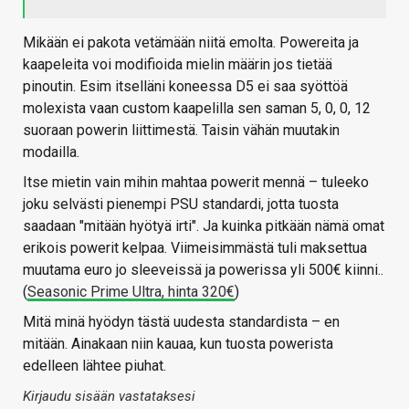
Mikään ei pakota vetämään niitä emolta. Powereita ja
kaapeleita voi modifioida mielin määrin jos tietää
pinoutin. Esim itselläni koneessa D5 ei saa syöttöä
molexista vaan custom kaapelilla sen saman 5, 0, 0, 12
suoraan powerin liittimestä. Taisin vähän muutakin
modailla.
Itse mietin vain mihin mahtaa powerit mennä – tuleeko
joku selvästi pienempi PSU standardi, jotta tuosta
saadaan "mitään hyötyä irti". Ja kuinka pitkään nämä omat
erikois powerit kelpaa. Viimeisimmästä tuli maksettua
muutama euro jo sleeveissä ja powerissa yli 500€ kiinni..
(
Seasonic Prime Ultra, hinta 320€
)
Mitä minä hyödyn tästä uudesta standardista – en
mitään. Ainakaan niin kauaa, kun tuosta powerista
edelleen lähtee piuhat.
Kirjaudu sisään vastataksesi