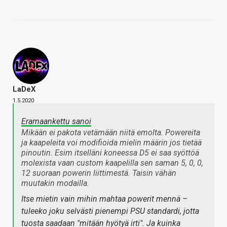
LaDeX
1.5.2020
Eramaankettu sanoi
Mikään ei pakota vetämään niitä emolta. Powereita
ja kaapeleita voi modifioida mielin määrin jos tietää
pinoutin. Esim itselläni koneessa D5 ei saa syöttöä
molexista vaan custom kaapelilla sen saman 5, 0, 0,
12 suoraan powerin liittimestä. Taisin vähän
muutakin modailla.
Itse mietin vain mihin mahtaa powerit mennä –
tuleeko joku selvästi pienempi PSU standardi, jotta
tuosta saadaan "mitään hyötyä irti". Ja kuinka