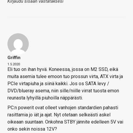
Kirjaudu sisään vastataksesi
Griffin
1.5.2020
Eli tuo on ihan hyvä. Koneessa, jossa on M2 SSD, eikä
muita asemia tulee emoon tuo prossun virta, ATX virta ja
PCIe virtapiuha ja siinä kaikki. Jos os SATA levy /
DVD/blueray asema, niin sille/niille virrat tuosta emon
reunasta lyhyillä piuhoilla näppärästi.
PC:n powerit ovat olleet vanhojen standardien pahasti
rasittamia jo iät ja ajat. Nyt otetaan selkeästi askel
oikeaan suuntaan. Onkohna STBY jännite edelleen 5V vai
onko sekin noissa 12V?