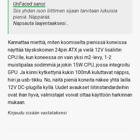
UnFaced sanoi
Siis yhden ison liittimen sijaan tarvitaan lukuisia
pieniä. Näppärää.
Napsauta laajentaaksesi…
Kannattaa miettiä, miten koomiselta pienissä koneissa
näyttää täyskokoinen 24pin ATX ja vielä 12V lisäliitin
CPU:lle, kun koneessa on vain yksi m2-levy, 1-2
muistipalaa sodimmiä ja jokin 15W CPU, jossa integroitu
GPU. Ja kiinni kytkettynä kukin 100mA kuluttavat näppis,
hiiri ja usb-tikku. No, näitä pieniä koneita näkee yhtä lailla
12V DC-plugilla kyllä. Uudet avaukset liitinstandardeihin
ovat ihan hyvä, valmistajat voivat ottaa käyttöön harkinnan
mukaan.
Kirjaudu sisään vastataksesi