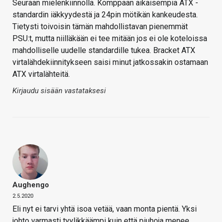
Seuraan mielenkiinnolla. Komppaan aikaisempia ATX -
standardin iäkkyydestä ja 24pin mötikän kankeudesta.
Tietysti toivoisin tämän mahdollistavan pienemmät
PSU:t, mutta niilläkään ei tee mitään jos ei ole koteloissa
mahdolliselle uudelle standardille tukea. Bracket ATX
virtalähdekiinnitykseen saisi minut jatkossakin ostamaan
ATX virtalähteitä.
Kirjaudu sisään vastataksesi
Aughengo
2.5.2020
Eli nyt ei tarvi yhtä isoa vetää, vaan monta pientä. Yksi
johto varmasti tyylikkäämpi kuin että piuhoja menee