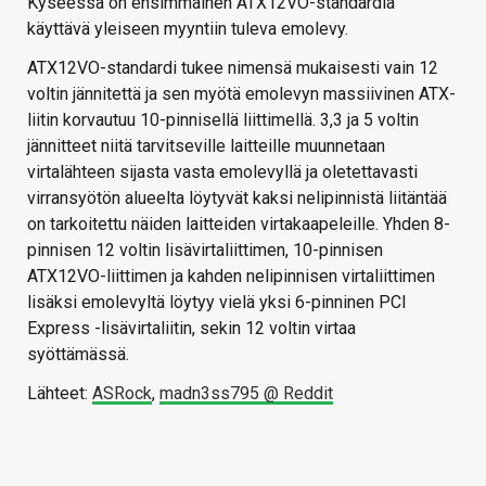
Kyseessä on ensimmäinen ATX12VO-standardia
käyttävä yleiseen myyntiin tuleva emolevy.
ATX12VO-standardi tukee nimensä mukaisesti vain 12
voltin jännitettä ja sen myötä emolevyn massiivinen ATX-
liitin korvautuu 10-pinnisellä liittimellä. 3,3 ja 5 voltin
jännitteet niitä tarvitseville laitteille muunnetaan
virtalähteen sijasta vasta emolevyllä ja oletettavasti
virransyötön alueelta löytyvät kaksi nelipinnistä liitäntää
on tarkoitettu näiden laitteiden virtakaapeleille. Yhden 8-
pinnisen 12 voltin lisävirtaliittimen, 10-pinnisen
ATX12VO-liittimen ja kahden nelipinnisen virtaliittimen
lisäksi emolevyltä löytyy vielä yksi 6-pinninen PCI
Express -lisävirtaliitin, sekin 12 voltin virtaa
syöttämässä.
Lähteet:
ASRock
,
madn3ss795 @ Reddit