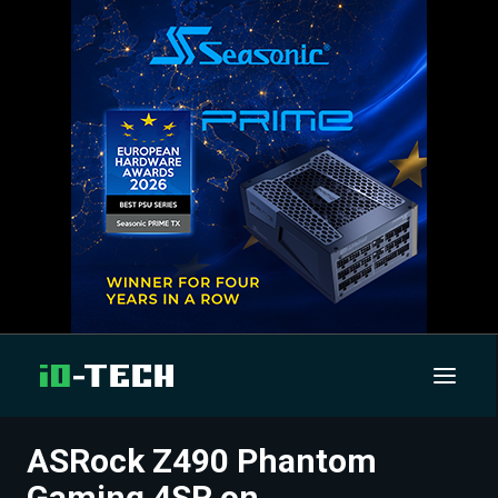
ASRock Z490 Phantom
UUTISET
Gaming 4SR on