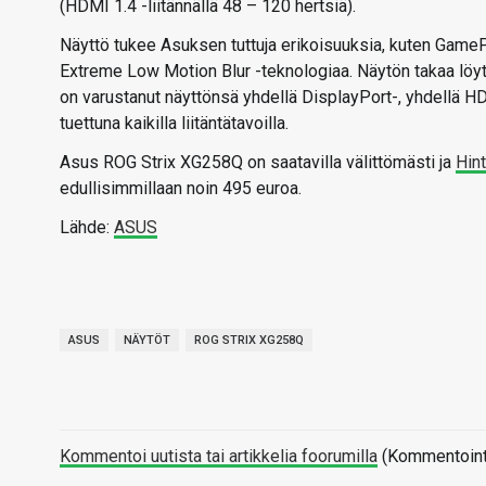
(HDMI 1.4 -liitännällä 48 – 120 hertsiä).
Näyttö tukee Asuksen tuttuja erikoisuuksia, kuten GameP
Extreme Low Motion Blur -teknologiaa. Näytön takaa löyt
on varustanut näyttönsä yhdellä DisplayPort-, yhdellä HD
tuettuna kaikilla liitäntätavoilla.
Asus ROG Strix XG258Q on saatavilla välittömästi ja
Hint
edullisimmillaan noin 495 euroa.
Lähde:
ASUS
ASUS
NÄYTÖT
ROG STRIX XG258Q
Kommentoi uutista tai artikkelia foorumilla
(Kommentointi 