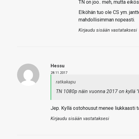
TN on joo.. meh, mutta eikö
EIköhän tuo ole CS ym. jantte
mahdollisimman nopeasti.
Kirjaudu sisään vastataksesi
Hessu
28.11.2017
ratkakapu
TN 1080p näin vuonna 2017 on kyllä "h
Jep. Kyllä ostohousut menee liukkaasti t
Kirjaudu sisään vastataksesi