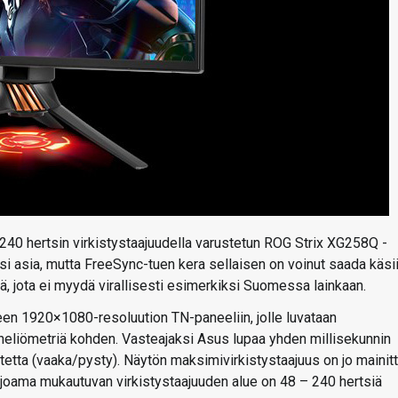
240 hertsin virkistystaajuudella varustetun ROG Strix XG258Q -
usi asia, mutta FreeSync-tuen kera sellaisen on voinut saada käsi
 jota ei myydä virallisesti esimerkiksi Suomessa lainkaan.
n 1920×1080-resoluution TN-paneeliin, jolle luvataan
neliömetriä kohden. Vasteajaksi Asus lupaa yhden millisekunnin
etta (vaaka/pysty). Näytön maksimivirkistystaajuus on jo mainit
rjoama mukautuvan virkistystaajuuden alue on 48 – 240 hertsiä