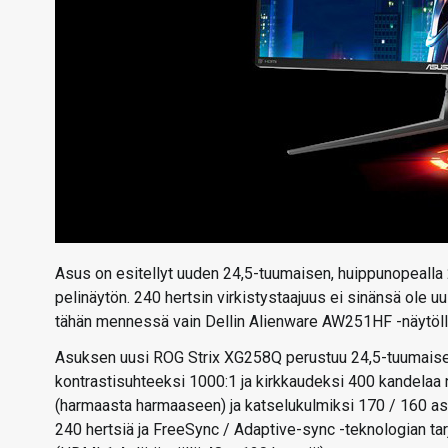
Asus on esitellyt uuden 24,5-tuumaisen, huippunopealla 
pelinäytön. 240 hertsin virkistystaajuus ei sinänsä ole u
tähän mennessä vain Dellin Alienware AW251HF -näytöllä,
Asuksen uusi ROG Strix XG258Q perustuu 24,5-tuumaisee
kontrastisuhteeksi 1000:1 ja kirkkaudeksi 400 kandelaa 
(harmaasta harmaaseen) ja katselukulmiksi 170 / 160 ast
240 hertsiä ja FreeSync / Adaptive-sync -teknologian ta