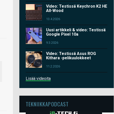
Video: Testissä Keychron K2 HE
All-Wood
13.4.2026
Uusi artikkeli & video: Testissä
Google Pixel 10a
9.3.2026
Video: Testissä Asus ROG
Kithara -pelikuulokkeet
11.2.2026
Lisää videoita
TEKNIIKKAPODCAST