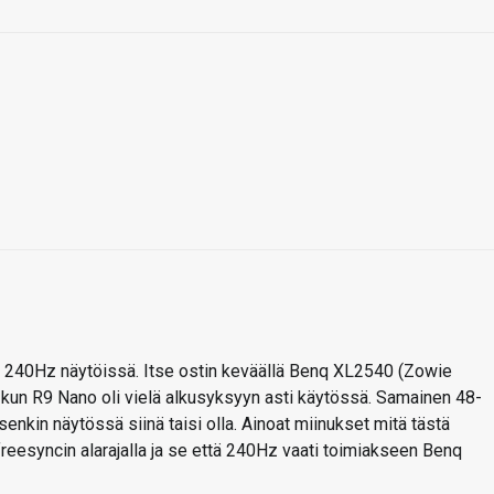
än 240Hz näytöissä. Itse ostin keväällä Benq XL2540 (Zowie
i kun R9 Nano oli vielä alkusyksyyn asti käytössä. Samainen 48-
kin näytössä siinä taisi olla. Ainoat miinukset mitä tästä
freesyncin alarajalla ja se että 240Hz vaati toimiakseen Benq