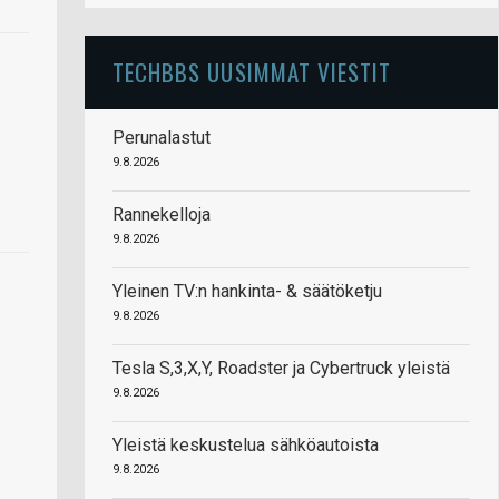
TECHBBS UUSIMMAT VIESTIT
Perunalastut
9.8.2026
Rannekelloja
9.8.2026
Yleinen TV:n hankinta- & säätöketju
9.8.2026
Tesla S,3,X,Y, Roadster ja Cybertruck yleistä
9.8.2026
Yleistä keskustelua sähköautoista
9.8.2026