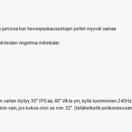
sin jumissa kun hevonpaskaosastojen pellet myyvät samaa
ekiteiden ongelmia mihinkään.
hin varten löytyy 30″ IPS:ää, 40″ VA:ta ym, kyllä tuommonen 240Hz
loin vain, jos kokoa olisi se min. 32″. (tällähetkellä pelikoneessan