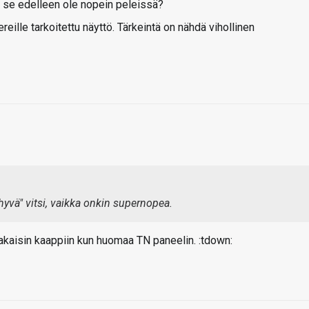
s se edelleen ole nopein peleissä?
reille tarkoitettu näyttö. Tärkeintä on nähdä vihollinen
yvä" vitsi, vaikka onkin supernopea.
akaisin kaappiin kun huomaa TN paneelin. :tdown: