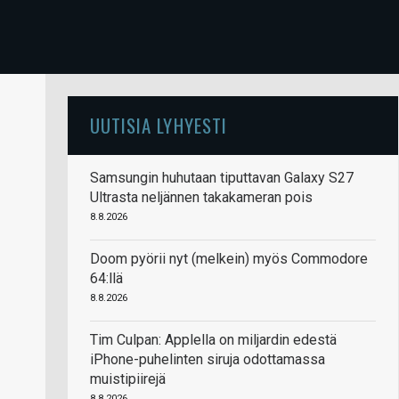
UUTISIA LYHYESTI
Samsungin huhutaan tiputtavan Galaxy S27
Ultrasta neljännen takakameran pois
8.8.2026
Doom pyörii nyt (melkein) myös Commodore
64:llä
8.8.2026
Tim Culpan: Applella on miljardin edestä
iPhone-puhelinten siruja odottamassa
muistipiirejä
8.8.2026