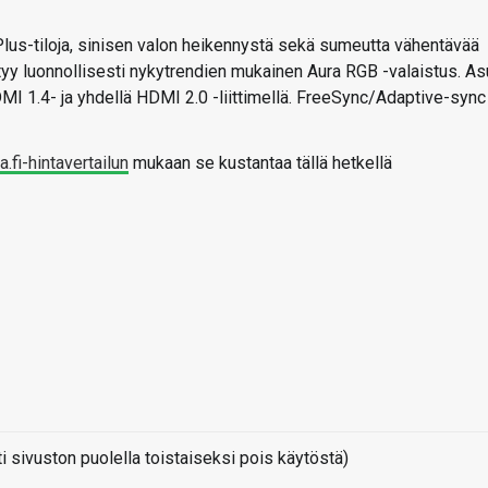
lus-tiloja, sinisen valon heikennystä sekä sumeutta vähentävää
yy luonnollisesti nykytrendien mukainen Aura RGB -valaistus. A
MI 1.4- ja yhdellä HDMI 2.0 -liittimellä. FreeSync/Adaptive-sync
a.fi-hintavertailun
mukaan se kustantaa tällä hetkellä
sivuston puolella toistaiseksi pois käytöstä)