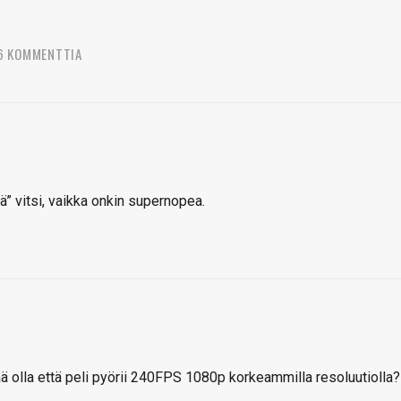
6 KOMMENTTIA
” vitsi, vaikka onkin supernopea.
ää olla että peli pyörii 240FPS 1080p korkeammilla resoluutiolla?