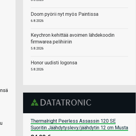
Doom pyörii nyt myös Paintissa
6.8.2026
Keychron kehittää avoimen lähdekoodin
firmwarea pelihiiriin
5.8.2026
Honor uudisti logonsa
5.8.2026
insä
Thermalright Peerless Assassin 120 SE
tu
Suoritin Jäähdytyslevy/jäähdytin 12 cm Musta