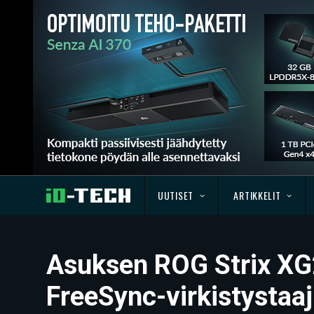
UUTISET
ARTIKKELIT
Asuksen ROG Strix XG2
FreeSync-virkistystaa