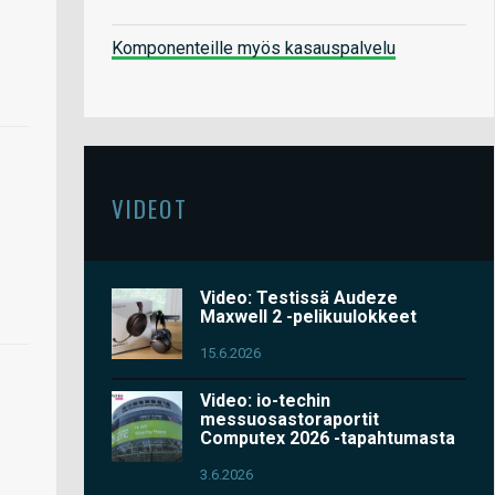
Komponenteille myös kasauspalvelu
VIDEOT
Video: Testissä Audeze
Maxwell 2 -pelikuulokkeet
15.6.2026
Video: io-techin
messuosastoraportit
Computex 2026 -tapahtumasta
3.6.2026