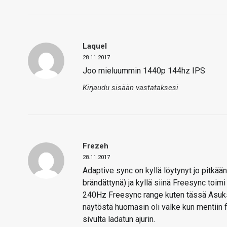
Laquel
28.11.2017
Joo mieluummin 1440p 144hz IPS
Kirjaudu sisään vastataksesi
Frezeh
28.11.2017
Adaptive sync on kyllä löytynyt jo pitkä
brändättynä) ja kyllä siinä Freesync toim
240Hz Freesync range kuten tässä Asuksen
näytöstä huomasin oli välke kun mentiin 
sivulta ladatun ajurin.