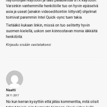
näytönohjain käyttöön ja taas palautettua GTX käyttöön.
Varsinkin vanhemmille henkilöille tuo on hyvin epäselvä
asia ja useat (ainakin videoeditointiin liittyvät) ohjelmat
toimivat paremmin Intel Quick-sync tuen takia.
Tietääkö kukaan linkin, missä on tuo selitetty hyvin
suomen kielellä, uskon sen kiinnostavan monia iäkkäitä
henkilöitä.
Kirjaudu sisään vastataksesi
Naatti
28.11.2017
No kun kerran kysyttiin että jätäs kommenttia, mitä olisit