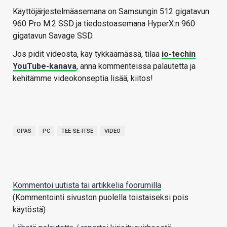
Käyttöjärjestelmäasemana on Samsungin 512 gigatavun
960 Pro M.2 SSD ja tiedostoasemana HyperX:n 960
gigatavun Savage SSD.
Jos pidit videosta, käy tykkäämässä, tilaa
io-techin
YouTube-kanava
, anna kommenteissa palautetta ja
kehitämme videokonseptia lisää, kiitos!
OPAS
PC
TEE-SE-ITSE
VIDEO
Kommentoi uutista tai artikkelia foorumilla
(Kommentointi sivuston puolella toistaiseksi pois
käytöstä)