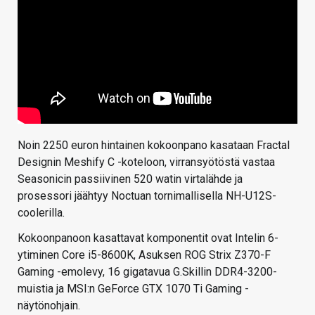
Noin 2250 euron hintainen kokoonpano kasataan Fractal
Designin Meshify C -koteloon, virransyötöstä vastaa
Seasonicin passiivinen 520 watin virtalähde ja
prosessori jäähtyy Noctuan tornimallisella NH-U12S-
coolerilla.
Kokoonpanoon kasattavat komponentit ovat Intelin 6-
ytiminen Core i5-8600K, Asuksen ROG Strix Z370-F
Gaming -emolevy, 16 gigatavua G.Skillin DDR4-3200-
muistia ja MSI:n GeForce GTX 1070 Ti Gaming -
näytönohjain.