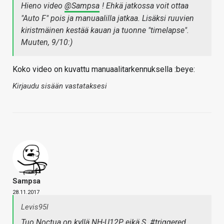
Hieno video
@Sampsa
! Ehkä jatkossa voit ottaa
"Auto F" pois ja manuaalilla jatkaa. Lisäksi ruuvien
kiristmäinen kestää kauan ja tuonne "timelapse".
Muuten, 9/10:)
Koko video on kuvattu manuaalitarkennuksella :beye:
Kirjaudu sisään vastataksesi
Sampsa
28.11.2017
Levis95l
Tuo Noctua on kyllä NH-U12P eikä S. #triggered