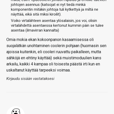
johtojen asennus (katsojat ei nyt tiedä minkä
komponentin mitäkin johtoja tuli kytkettyä ja miltä ne
näyttää, eikä sitä miksi kiroilit).
Voiko virtalähteen asentaa ylösalaisin, jos voi, olisin
virtalähdettä asentaessa kertonut kummin päin se tulee
asentaa (ilmavirran kannalta)
Omia mokia ekan kokoonpanon kasaamisessa oli
suojalätkän unohtaminen coolerin pohjaan (huomasin sen
ajoissa kuitenkin, eli cooleri ruuvattu paikalleen, mutta
sähköjä en ehtiny käyttää) sekä muistimoduulien kans
arkailu, kaikki 4 kampaa oli toisesta päästä irti kun en
uskaltanut käyttää tarpeeksi voimaa.
Kirjaudu sisään vastataksesi