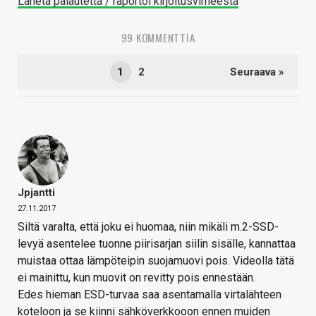
Lähetä palautetta / raportoi kirjoitusvirheestä
99 KOMMENTTIA
1
2
Seuraava »
Jpjantti
27.11.2017
Siltä varalta, että joku ei huomaa, niin mikäli m.2-SSD-
levyä asentelee tuonne piirisarjan siilin sisälle, kannattaa
muistaa ottaa lämpöteipin suojamuovi pois. Videolla tätä
ei mainittu, kun muovit on revitty pois ennestään.
Edes hieman ESD-turvaa saa asentamalla virtalähteen
koteloon ja se kiinni sähköverkkooon ennen muiden