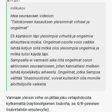
28.11.2017
mRkukov
Idea seuraavaan videoon:
"Tietokoneen kasauksen yleisimmät virheet ja
ongelmat"
Eli käytäisiin läpi yleisimpiä virheitä ja ongelmia
aiheuttavia mokia. Ongelmat-osiolle voisi vaikka
tehdä ketjun siitä mitkä olisi yleisimpiä ongelmia ja
mitkä tulisi käydä läpi.
Sampsalla ei varmasti aika riitä ongelmat osion
aktiiviseen seuraamiseen, joten kannattaisi melkein
tehdä kyselyketju aiheesta. Ongelmat, jotka Sampsa
välttää "lihasmuistista", voivat kuitenkin olla monille
aloittelijoille vaikeita.
Varmaan yleisin virhe on jättää joku virtajohdoista
kytkemättä (näytönohjaimen lisävirta, se 4/8-pinninen
lisävirtaliitin emolevylle).