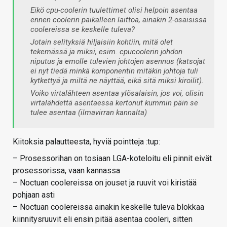
Eikö cpu-coolerin tuulettimet olisi helpoin asentaa
ennen coolerin paikalleen laittoa, ainakin 2-osaisissa
coolereissa se keskelle tuleva?
Jotain selityksiä hiljaisiin kohtiin, mitä olet
tekemässä ja miksi, esim. cpucoolerin johdon
niputus ja emolle tulevien johtojen asennus (katsojat
ei nyt tiedä minkä komponentin mitäkin johtoja tuli
kytkettyä ja miltä ne näyttää, eikä sitä miksi kiroilit).
Voiko virtalähteen asentaa ylösalaisin, jos voi, olisin
virtalähdettä asentaessa kertonut kummin päin se
tulee asentaa (ilmavirran kannalta)
Kiitoksia palautteesta, hyviä pointteja :tup:
– Prosessorihan on tosiaan LGA-koteloitu eli pinnit eivät
prosessorissa, vaan kannassa
– Noctuan coolereissa on jouset ja ruuvit voi kiristää
pohjaan asti
– Noctuan coolereissa ainakin keskelle tuleva blokkaa
kiinnitysruuvit eli ensin pitää asentaa cooleri, sitten