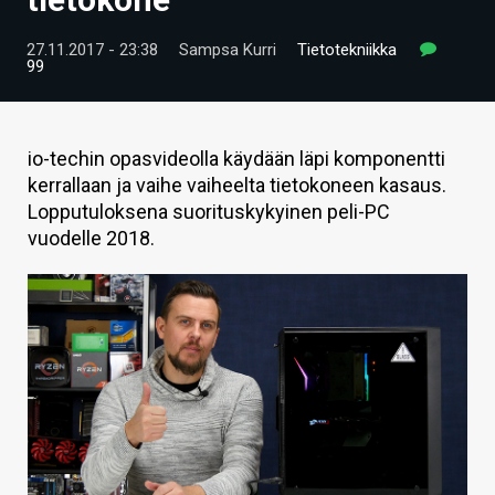
ARTIKKELIT
27.11.2017 - 23:38
Sampsa Kurri
Tietotekniikka
99
VIDEOT
TECHBBS
io-techin opasvideolla käydään läpi komponentti
TIETOA
kerrallaan ja vaihe vaiheelta tietokoneen kasaus.
Lopputuloksena suorituskykyinen peli-PC
HINTA.FI
vuodelle 2018.
KAUPPA
VAIHDA TEEMA
HAKU