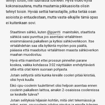
tehnyt toisin, niin tuumasta toimeen. Hyvä video kyllä
kokonaisuutena, mutta muutamia pikkuasioita olisin
tehnyt toisin. Hyvää settiä harrastajille, jotka tietää osan
asioista jo entuudestaan, mutta vasta-alkajille tämä opas
ei kuitenkaan sovi.
Staattinen sähkö, kuten
@jpjantti
mainitsikin, staattista
sähköä saisi purettua jos asentaisi virtalähteen
ensimmäisenä paikalleen ja kytkisi sähköverkkoon. Itse
virtalähdehän saa olla kytkintä myöten pois päältä,
pääasia että maadoitus virtalähteen maasta sähköverkon
maahan muodostuu.
Hyvä että mainitset ettei prossun pinneihin parane
koskea, vaikka kohdassa 3:02 näyttääkin erehdyttävästi
siltä että otat kiinni suoraan pohjasta.
Jotain selitystä siitä kuinka kireälle cooleri pitää kiristää,
olisi hyvä kuulla.
Eikö cpu-coolerin tuulettimet olisi helpoin asentaa ennen
coolerin paikalleen laittoa, ainakin 2-osaisissa coolereissa
se keskelle tuleva?
Jotain selityksiä hiljaisiin kohtiin, mitä olet tekemässä ja
miksi, esim. cpucoolerin johdon niputus ja emolle tulevien