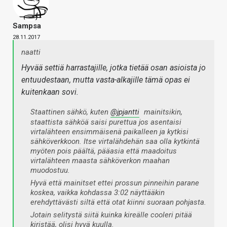
Sampsa
28.11.2017
naatti
Hyvää settiä harrastajille, jotka tietää osan asioista jo
entuudestaan, mutta vasta-alkajille tämä opas ei
kuitenkaan sovi.
Staattinen sähkö, kuten
@jpjantti
mainitsikin,
staattista sähköä saisi purettua jos asentaisi
virtalähteen ensimmäisenä paikalleen ja kytkisi
sähköverkkoon. Itse virtalähdehän saa olla kytkintä
myöten pois päältä, pääasia että maadoitus
virtalähteen maasta sähköverkon maahan
muodostuu.
Hyvä että mainitset ettei prossun pinneihin parane
koskea, vaikka kohdassa 3:02 näyttääkin
erehdyttävästi siltä että otat kiinni suoraan pohjasta.
Jotain selitystä siitä kuinka kireälle cooleri pitää
kiristää, olisi hyvä kuulla.