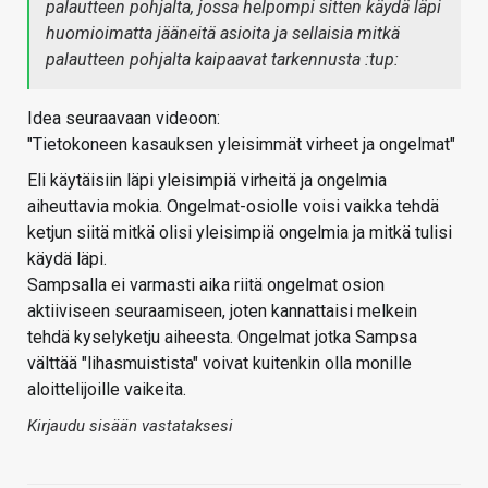
palautteen pohjalta, jossa helpompi sitten käydä läpi
huomioimatta jääneitä asioita ja sellaisia mitkä
palautteen pohjalta kaipaavat tarkennusta :tup:
Idea seuraavaan videoon:
"Tietokoneen kasauksen yleisimmät virheet ja ongelmat"
Eli käytäisiin läpi yleisimpiä virheitä ja ongelmia
aiheuttavia mokia. Ongelmat-osiolle voisi vaikka tehdä
ketjun siitä mitkä olisi yleisimpiä ongelmia ja mitkä tulisi
käydä läpi.
Sampsalla ei varmasti aika riitä ongelmat osion
aktiiviseen seuraamiseen, joten kannattaisi melkein
tehdä kyselyketju aiheesta. Ongelmat jotka Sampsa
välttää "lihasmuistista" voivat kuitenkin olla monille
aloittelijoille vaikeita.
Kirjaudu sisään vastataksesi