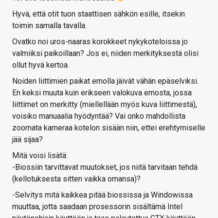
Hyvä, että otit tuon staattisen sähkön esille, itsekin
toimin samalla tavalla.
Ovatko noi uros-naaras korokkeet nykykoteloissa jo
valmiiksi paikoillaan? Jos ei, niiden merkityksestä olisi
ollut hyvä kertoa.
Noiden liittimien paikat emolla jäivät vähän epäselviksi.
En keksi muuta kuin erikseen valokuva emosta, jossa
liittimet on merkitty (miellellään myös kuva liittimestä),
voisiko manuaalia hyödyntää? Vai onko mahdollista
zoomata kameraa kotelon sisään niin, ettei erehtymiselle
jää sijaa?
Mitä voisi lisätä:
-Biossiin tarvittavat muutokset, jos niitä tarvitaan tehdä
(kellotuksesta sitten vaikka omansa)?
-Selvitys mitä kaikkea pitää biossissa ja Windowissa
muuttaa, jotta saadaan prosessorin sisältämä Intel