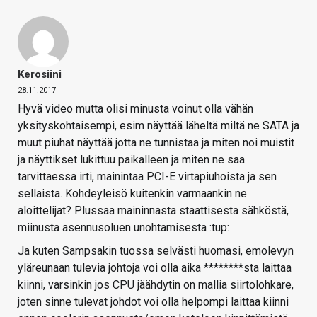
Kerosiini
28.11.2017
Hyvä video mutta olisi minusta voinut olla vähän
yksityskohtaisempi, esim näyttää läheltä miltä ne SATA ja
muut piuhat näyttää jotta ne tunnistaa ja miten noi muistit
ja näyttikset lukittuu paikalleen ja miten ne saa
tarvittaessa irti, mainintaa PCI-E virtapiuhoista ja sen
sellaista. Kohdeyleisö kuitenkin varmaankin ne
aloittelijat? Plussaa maininnasta staattisesta sähköstä,
miinusta asennusoluen unohtamisesta :tup:
Ja kuten Sampsakin tuossa selvästi huomasi, emolevyn
yläreunaan tulevia johtoja voi olla aika ********sta laittaa
kiinni, varsinkin jos CPU jäähdytin on mallia siirtolohkare,
joten sinne tulevat johdot voi olla helpompi laittaa kiinni