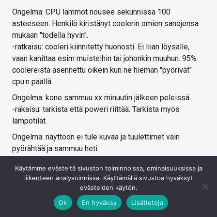
Ongelma: CPU lämmöt nousee sekunnissa 100
asteeseen. Henkilö kiristänyt coolerin omien sanojensa
mukaan "todella hyvin".
-ratkaisu: cooleri kiinnitetty huonosti. Ei liian löysälle,
vaan kanittaa esim muisteihin tai johonkin muuhun. 95%
coolereista asennettu oikein kun ne hieman "pyörivät"
cpu:n päällä.
Ongelma: kone sammuu xx minuutin jälkeen peleissä.
-rakaisu: tarkista että poweri riittää. Tarkista myös
lämpötilat.
Ongelma: näyttöön ei tule kuvaa ja tuulettimet vain
pyörähtää ja sammuu heti
-ratkaisu: tarkita kaikki johdot. Jatko: tarkista emon alla
Käytämme evästeitä sivuston toiminnoissa, ominaisuuksissa ja
olevat korokkeet.
liikenteen analysoinnissa. Käyttämällä sivustoa hyväksyt
Ongelma: näyttöön ei tule kuvaa eikä kone käynnisty
evästeiden käytön.
-ratkaisu: katso vikavalot ja lue manuaali. Jotain jäänyt
Ok
En hyväksy
Lisätietoja
kytkemättä. Tarkista kaikki johdot.