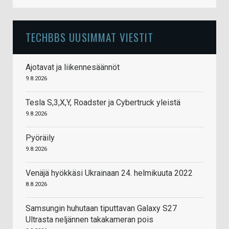
TECHBBS UUSIMMAT VIESTIT
Ajotavat ja liikennesäännöt
9.8.2026
Tesla S,3,X,Y, Roadster ja Cybertruck yleistä
9.8.2026
Pyöräily
9.8.2026
Venäjä hyökkäsi Ukrainaan 24. helmikuuta 2022
8.8.2026
Samsungin huhutaan tiputtavan Galaxy S27
Ultrasta neljännen takakameran pois