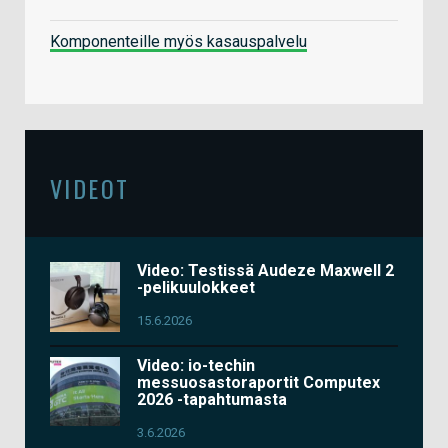
Komponenteille myös kasauspalvelu
VIDEOT
Video: Testissä Audeze Maxwell 2
-pelikuulokkeet
15.6.2026
Video: io-techin
messuosastoraportit Computex
2026 -tapahtumasta
3.6.2026