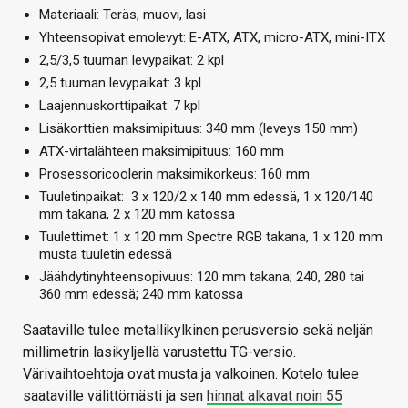
Materiaali: Teräs, muovi, lasi
Yhteensopivat emolevyt: E-ATX, ATX, micro-ATX, mini-ITX
2,5/3,5 tuuman levypaikat: 2 kpl
2,5 tuuman levypaikat: 3 kpl
Laajennuskorttipaikat: 7 kpl
Lisäkorttien maksimipituus: 340 mm (leveys 150 mm)
ATX-virtalähteen maksimipituus: 160 mm
Prosessoricoolerin maksimikorkeus: 160 mm
Tuuletinpaikat: 3 x 120/2 x 140 mm edessä, 1 x 120/140
mm takana, 2 x 120 mm katossa
Tuulettimet: 1 x 120 mm Spectre RGB takana, 1 x 120 mm
musta tuuletin edessä
Jäähdytinyhteensopivuus: 120 mm takana; 240, 280 tai
360 mm edessä; 240 mm katossa
Saataville tulee metallikylkinen perusversio sekä neljän
millimetrin lasikyljellä varustettu TG-versio.
Värivaihtoehtoja ovat musta ja valkoinen. Kotelo tulee
saataville välittömästi ja sen
hinnat alkavat noin 55