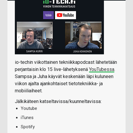
io-techin viikottainen tekniikkapodcast lähetetään
perjantaisin klo 15 live-lähetyksenä
YouTubessa
.
Sampsa ja Juha käyvät keskenään läpi kuluneen
viikon ajalta ajankohtaiset tietotekniikka- ja
mobiiliaiheet.
Jälkikäteen katseltavissa/kuunneltavissa:
Youtube
iTunes
Spotify