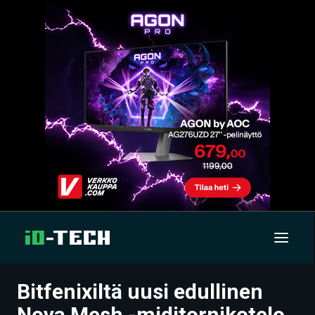
Bitfenixiltä uusi edullinen
UUTISET
Nova Mesh -miditornikotelo