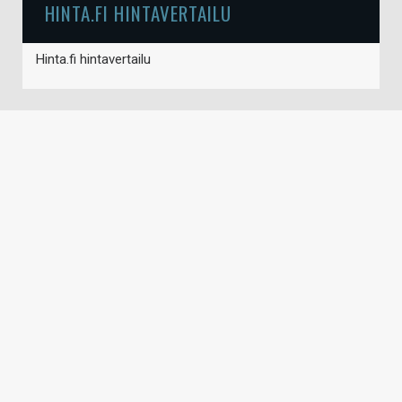
HINTA.FI HINTAVERTAILU
Hinta.fi hintavertailu