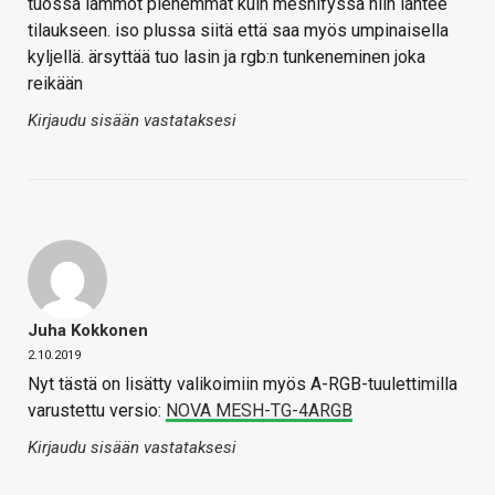
tuossa lämmöt pienemmät kuin meshifyssä niin lähtee
tilaukseen. iso plussa siitä että saa myös umpinaisella
kyljellä. ärsyttää tuo lasin ja rgb:n tunkeneminen joka
reikään
Kirjaudu sisään vastataksesi
Juha Kokkonen
2.10.2019
Nyt tästä on lisätty valikoimiin myös A-RGB-tuulettimilla
varustettu versio:
NOVA MESH-TG-4ARGB
Kirjaudu sisään vastataksesi