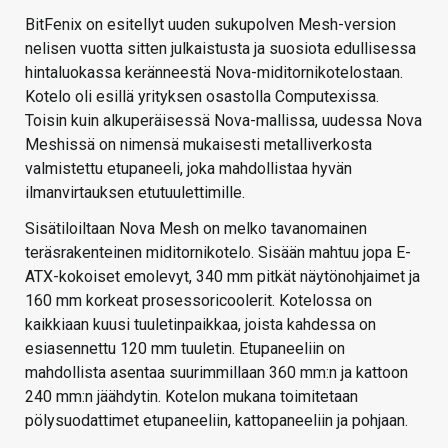
BitFenix on esitellyt uuden sukupolven Mesh-version
nelisen vuotta sitten julkaistusta ja suosiota edullisessa
hintaluokassa keränneestä Nova-miditornikotelostaan.
Kotelo oli esillä yrityksen osastolla Computexissa.
Toisin kuin alkuperäisessä Nova-mallissa, uudessa Nova
Meshissä on nimensä mukaisesti metalliverkosta
valmistettu etupaneeli, joka mahdollistaa hyvän
ilmanvirtauksen etutuulettimille.
Sisätiloiltaan Nova Mesh on melko tavanomainen
teräsrakenteinen miditornikotelo. Sisään mahtuu jopa E-
ATX-kokoiset emolevyt, 340 mm pitkät näytönohjaimet ja
160 mm korkeat prosessoricoolerit. Kotelossa on
kaikkiaan kuusi tuuletinpaikkaa, joista kahdessa on
esiasennettu 120 mm tuuletin. Etupaneeliin on
mahdollista asentaa suurimmillaan 360 mm:n ja kattoon
240 mm:n jäähdytin. Kotelon mukana toimitetaan
pölysuodattimet etupaneeliin, kattopaneeliin ja pohjaan.