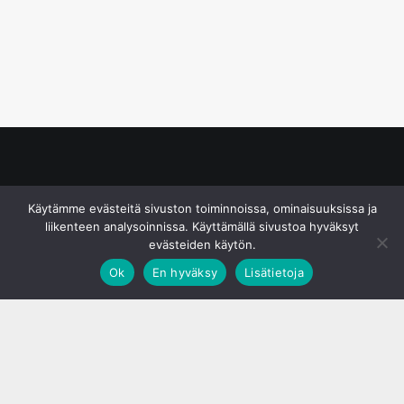
© S&J Media Oy
Käytämme evästeitä sivuston toiminnoissa, ominaisuuksissa ja
liikenteen analysoinnissa. Käyttämällä sivustoa hyväksyt
evästeiden käytön.
Ok
En hyväksy
Lisätietoja
;