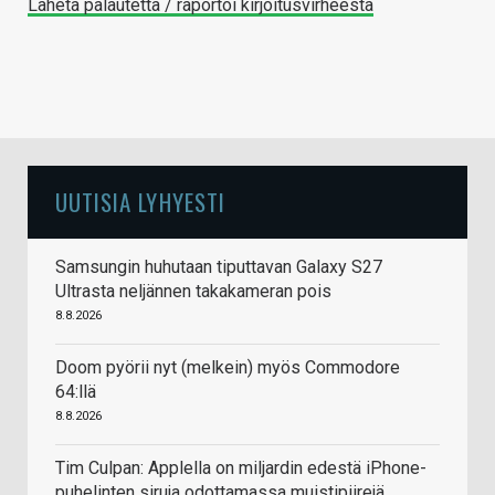
Lähetä palautetta / raportoi kirjoitusvirheestä
UUTISIA LYHYESTI
Samsungin huhutaan tiputtavan Galaxy S27
Ultrasta neljännen takakameran pois
8.8.2026
Doom pyörii nyt (melkein) myös Commodore
64:llä
8.8.2026
Tim Culpan: Applella on miljardin edestä iPhone-
puhelinten siruja odottamassa muistipiirejä