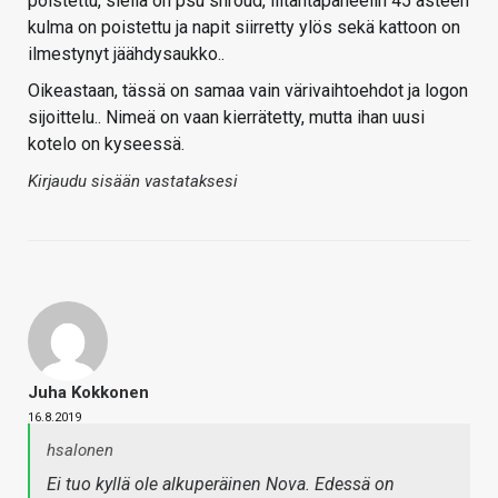
poistettu, siellä on psu shroud, liitäntäpaneelin 45 asteen
kulma on poistettu ja napit siirretty ylös sekä kattoon on
ilmestynyt jäähdysaukko..
Oikeastaan, tässä on samaa vain värivaihtoehdot ja logon
sijoittelu.. Nimeä on vaan kierrätetty, mutta ihan uusi
kotelo on kyseessä.
Kirjaudu sisään vastataksesi
Juha Kokkonen
16.8.2019
hsalonen
Ei tuo kyllä ole alkuperäinen Nova. Edessä on