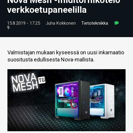
ARTIKKELIT
verkkoetupaneelilla
VIDEOT
15.8.2019 - 17:25
Juha Kokkonen
Tietotekniikka
9
TECHBBS
TIETOA
Valmistajan mukaan kyseessä on uusi inkarnaatio
HINTA.FI
suositusta edullisesta Nova-mallista.
KAUPPA
VAIHDA TEEMA
HAKU