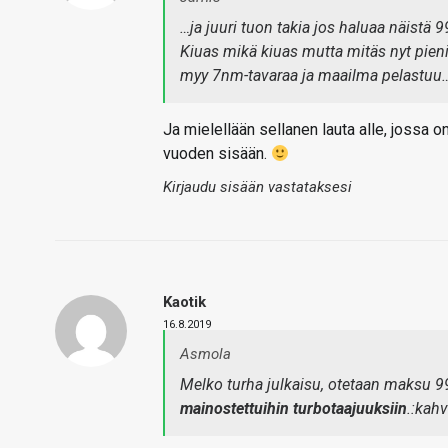
…ja juuri tuon takia jos haluaa näistä 99
Kiuas mikä kiuas mutta mitäs nyt pien
myy 7nm-tavaraa ja maailma pelastu
Ja mielellään sellanen lauta alle, jossa o
vuoden sisään.
Kirjaudu sisään vastataksesi
Kaotik
16.8.2019
Asmola
Melko turha julkaisu, otetaan maksu 
mainostettuihin turbotaajuuksiin
.:kahv