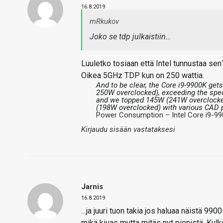
16.8.2019
mRkukov
Joko se tdp julkaistiin…
Luuletko tosiaan että Intel tunnustaa sen
Oikea 5GHz TDP kun on 250 wattia.
And to be clear, the Core i9-9900K get
250W overclocked), exceeding the spe
and we topped 145W (241W overclocked
(198W overclocked) with various CAD p
Power Consumption – Intel Core i9-9
Kirjaudu sisään vastataksesi
Jarnis
16.8.2019
…ja juuri tuon takia jos haluaa näistä 9900
mikä kiuas mutta mitäs nyt pienistä. Ku