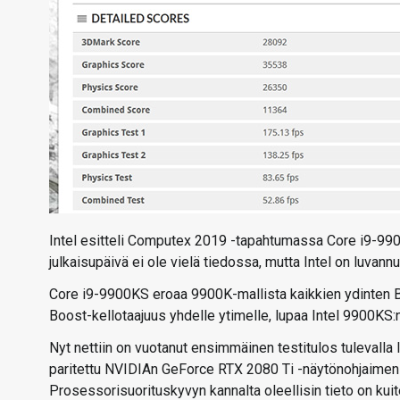
Intel esitteli Computex 2019 -tapahtumassa Core i9-9900
julkaisupäivä ei ole vielä tiedossa, mutta Intel on luvann
Core i9-9900KS eroaa 9900K-mallista kaikkien ydinten B
Boost-kellotaajuus yhdelle ytimelle, lupaa Intel 9900KS:n
Nyt nettiin on vuotanut ensimmäinen testitulos tulevalla l
paritettu NVIDIAn GeForce RTX 2080 Ti -näytönohjaimen 
Prosessorisuorituskyvyn kannalta oleellisin tieto on kuit