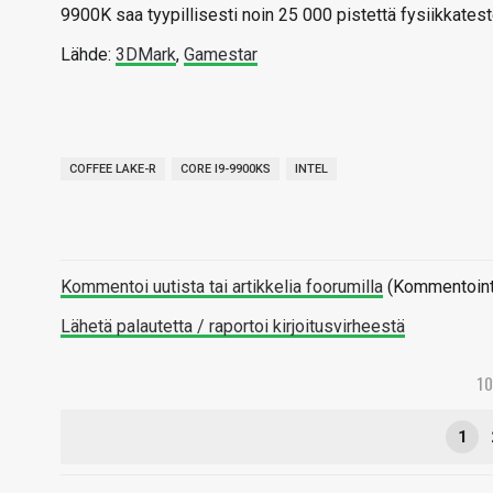
9900K saa tyypillisesti noin 25 000 pistettä fysiikkatest
Lähde:
3DMark
,
Gamestar
COFFEE LAKE-R
CORE I9-9900KS
INTEL
Kommentoi uutista tai artikkelia foorumilla
(Kommentointi 
Lähetä palautetta / raportoi kirjoitusvirheestä
1
1