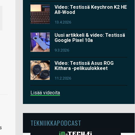
Video: Testissä Keychron K2 HE
All-Wood
13.4.2026
Uusi artikkeli & video: Testissä
Google Pixel 10a
9.3.2026
Video: Testissä Asus ROG
Kithara -pelikuulokkeet
11.2.2026
Lisää videoita
TEKNIIKKAPODCAST
s