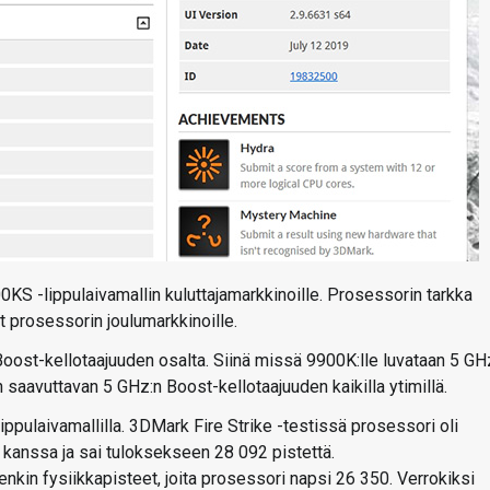
KS -lippulaivamallin kuluttajamarkkinoille. Prosessorin tarkka
ut prosessorin joulumarkkinoille.
oost-kellotaajuuden osalta. Siinä missä 9900K:lle luvataan 5 GH
 saavuttavan 5 GHz:n Boost-kellotaajuuden kaikilla ytimillä.
ippulaivamallilla. 3DMark Fire Strike -testissä prosessori oli
kanssa ja sai tuloksekseen 28 092 pistettä.
enkin fysiikkapisteet, joita prosessori napsi 26 350. Verrokiksi