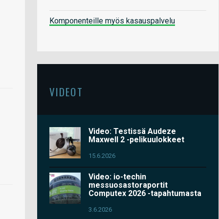
Komponenteille myös kasauspalvelu
VIDEOT
Video: Testissä Audeze
Maxwell 2 -pelikuulokkeet
15.6.2026
Video: io-techin
messuosastoraportit
Computex 2026 -tapahtumasta
3.6.2026