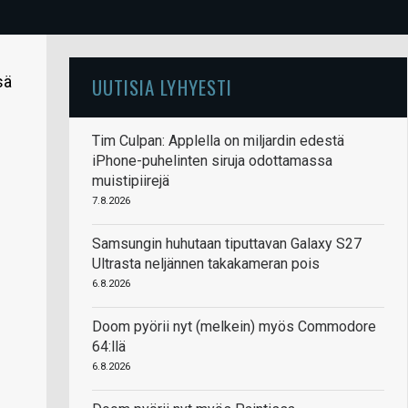
sä
UUTISIA LYHYESTI
Tim Culpan: Applella on miljardin edestä
iPhone-puhelinten siruja odottamassa
muistipiirejä
7.8.2026
Samsungin huhutaan tiputtavan Galaxy S27
Ultrasta neljännen takakameran pois
6.8.2026
Doom pyörii nyt (melkein) myös Commodore
64:llä
6.8.2026