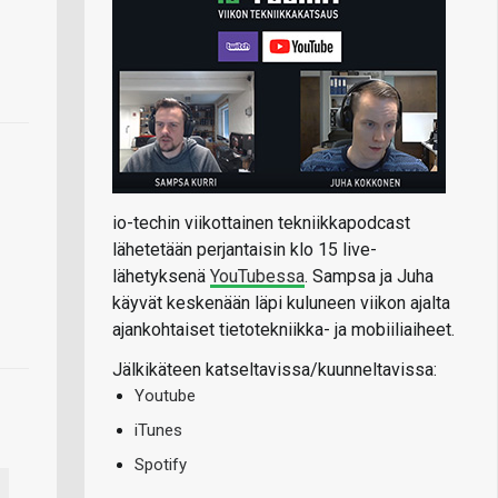
io-techin viikottainen tekniikkapodcast
lähetetään perjantaisin klo 15 live-
lähetyksenä
YouTubessa
. Sampsa ja Juha
käyvät keskenään läpi kuluneen viikon ajalta
ajankohtaiset tietotekniikka- ja mobiiliaiheet.
Jälkikäteen katseltavissa/kuunneltavissa:
Youtube
iTunes
Spotify