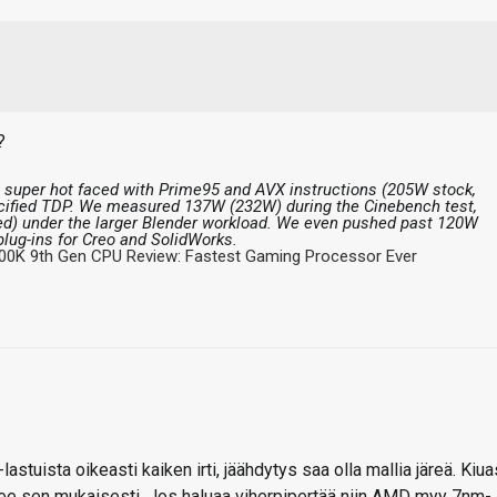
?
s super hot faced with Prime95 and AVX instructions (205W stock,
cified TDP. We measured 137W (232W) during the Cinebench test,
) under the larger Blender workload. We even pushed past 120W
lug-ins for Creo and SolidWorks.
900K 9th Gen CPU Review: Fastest Gaming Processor Ever
-lastuista oikeasti kaiken irti, jäähdytys saa olla mallia järeä. Kiua
lkee sen mukaisesti. Jos haluaa viherpipertää niin AMD myy 7nm-