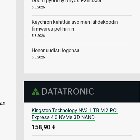
Doom pyörii nyt myös Paintissa
6.8.2026
Keychron kehittää avoimen lähdekoodin
firmwarea pelihiiriin
5.8.2026
Honor uudisti logonsa
5.8.2026
z:n
Kingston Technology NV3 1 TB M.2 PCI
Express 4.0 NVMe 3D NAND
158,90 €