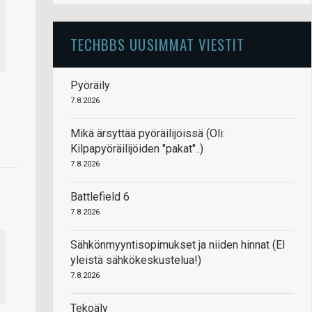
TECHBBS UUSIMMAT VIESTIT
Pyöräily
7.8.2026
Mikä ärsyttää pyöräilijöissä (Oli:
Kilpapyöräilijöiden "pakat"..)
7.8.2026
Battlefield 6
7.8.2026
Sähkönmyyntisopimukset ja niiden hinnat (EI
yleistä sähkökeskustelua!)
7.8.2026
Tekoäly