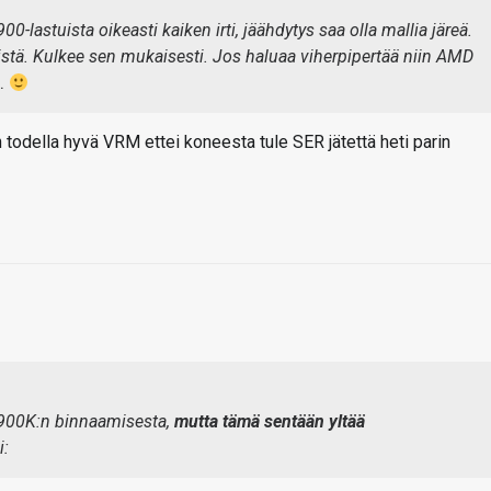
00-lastuista oikeasti kaiken irti, jäähdytys saa olla mallia järeä.
istä. Kulkee sen mukaisesti. Jos haluaa viherpipertää niin AMD
u…
n todella hyvä VRM ettei koneesta tule SER jätettä heti parin
9900K:n binnaamisesta,
mutta tämä sentään yltää
i: