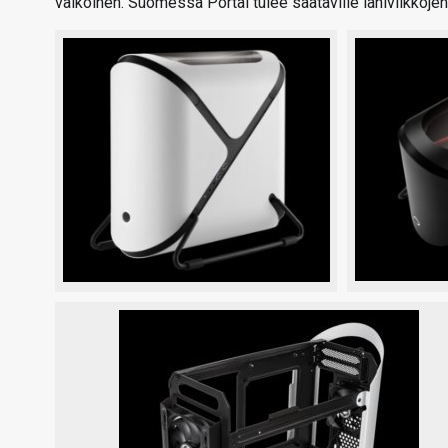
valkoinen. Suomessa Portal tulee saataville lähiviikkojen 