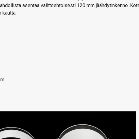
mahdollista asentaa vaihtoehtoisesti 120 mm jäähdytinkenno. Kot
 kautta.
 mm