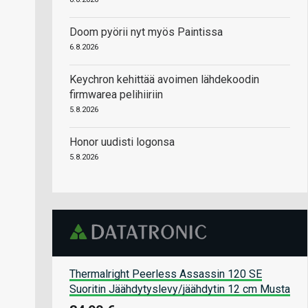
Doom pyörii nyt myös Paintissa
6.8.2026
Keychron kehittää avoimen lähdekoodin
firmwarea pelihiiriin
5.8.2026
Honor uudisti logonsa
5.8.2026
Thermalright Peerless Assassin 120 SE
Suoritin Jäähdytyslevy/jäähdytin 12 cm Musta