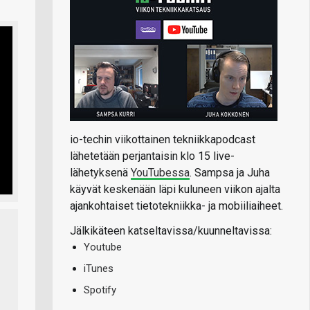
io-techin viikottainen tekniikkapodcast
lähetetään perjantaisin klo 15 live-
lähetyksenä
YouTubessa
. Sampsa ja Juha
käyvät keskenään läpi kuluneen viikon ajalta
ajankohtaiset tietotekniikka- ja mobiiliaiheet.
Jälkikäteen katseltavissa/kuunneltavissa:
Youtube
iTunes
Spotify