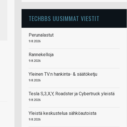
TECHBBS UUSIMMAT VIESTIT
Perunalastut
9.8.2026
Rannekelloja
9.8.2026
Yleinen TV:n hankinta- & säätöketju
9.8.2026
Tesla S,3,X,Y, Roadster ja Cybertruck yleistä
9.8.2026
Yleistä keskustelua sähköautoista
9.8.2026