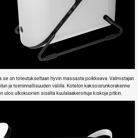
a ja se on toteutukseltaan hyvin massasta poikkeava. Valmistajan
lun ja toiminnallisuuden välillä. Kotelon kaksoisrunkorakenne
ulos ulkokuorien sisältä kuulalaakeroituja kiskoja pitkin.