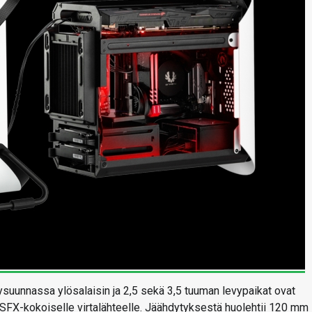
ysuunnassa ylösalaisin ja 2,5 sekä 3,5 tuuman levypaikat ovat
SFX-kokoiselle virtalähteelle. Jäähdytyksestä huolehtii 120 mm