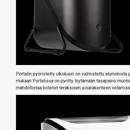
Portalin pyöristetty ulkokuori on valmistettu alumiinist
mukaan Portalissa on pyritty löytämään tasapaino muotoi
mahdollistaa kotelon teräksisen sisärakenteen vetämisen 