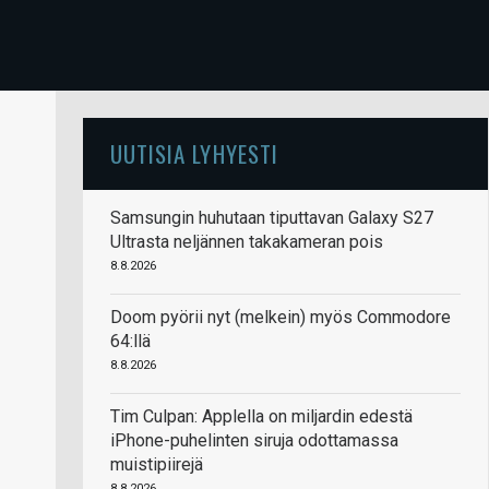
UUTISIA LYHYESTI
Samsungin huhutaan tiputtavan Galaxy S27
Ultrasta neljännen takakameran pois
8.8.2026
Doom pyörii nyt (melkein) myös Commodore
64:llä
8.8.2026
Tim Culpan: Applella on miljardin edestä
iPhone-puhelinten siruja odottamassa
muistipiirejä
8.8.2026