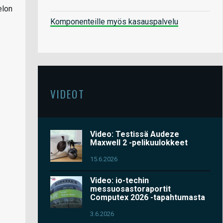
elon
Komponenteille myös kasauspalvelu
VIDEOT
Video: Testissä Audeze
Maxwell 2 -pelikuulokkeet
15.6.2026
Video: io-techin
messuosastoraportit
Computex 2026 -tapahtumasta
3.6.2026