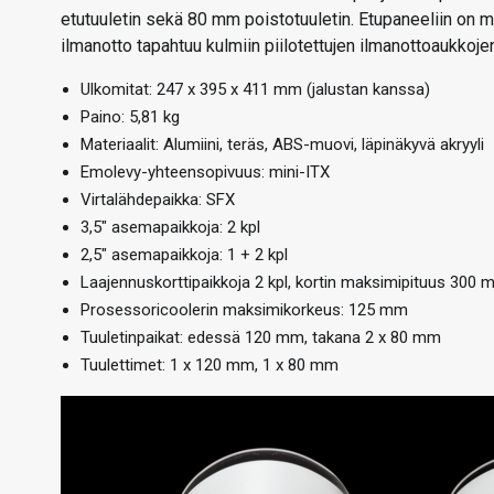
etutuuletin sekä 80 mm poistotuuletin. Etupaneeliin on 
ilmanotto tapahtuu kulmiin piilotettujen ilmanottoaukkojen
Ulkomitat: 247 x 395 x 411 mm (jalustan kanssa)
Paino: 5,81 kg
Materiaalit: Alumiini, teräs, ABS-muovi, läpinäkyvä akryyli
Emolevy-yhteensopivuus: mini-ITX
Virtalähdepaikka: SFX
3,5″ asemapaikkoja: 2 kpl
2,5″ asemapaikkoja: 1 + 2 kpl
Laajennuskorttipaikkoja 2 kpl, kortin maksimipituus 300
Prosessoricoolerin maksimikorkeus: 125 mm
Tuuletinpaikat: edessä 120 mm, takana 2 x 80 mm
Tuulettimet: 1 x 120 mm, 1 x 80 mm