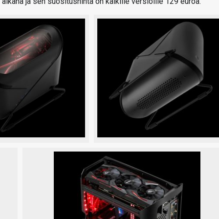
aikana ja sen suositushinta on kaikille versioille 129 euroa.