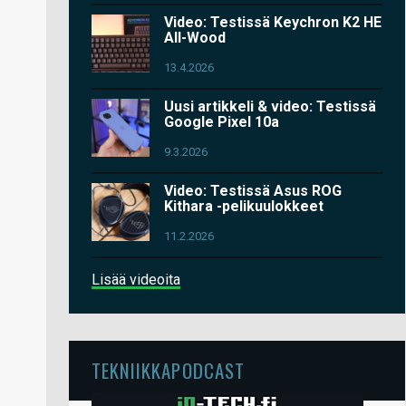
Video: Testissä Keychron K2 HE
All-Wood
13.4.2026
Uusi artikkeli & video: Testissä
Google Pixel 10a
9.3.2026
Video: Testissä Asus ROG
Kithara -pelikuulokkeet
11.2.2026
Lisää videoita
TEKNIIKKAPODCAST