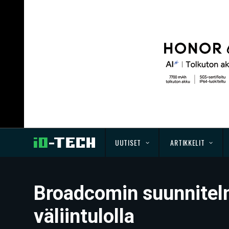
UUTISET
ARTIKKELIT
Broadcomin suunnitelm
väliintulolla