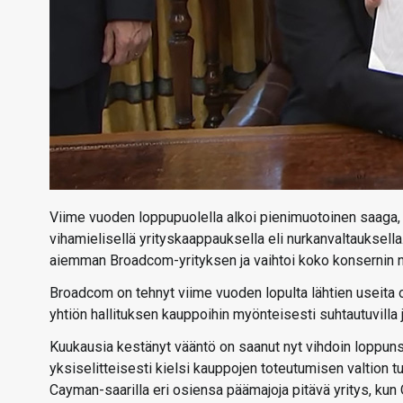
Viime vuoden loppupuolella alkoi pienimuotoinen saaga
vihamielisellä yrityskaappauksella eli nurkanvaltauksell
aiemman Broadcom-yrityksen ja vaihtoi koko konsernin 
Broadcom on tehnyt viime vuoden lopulta lähtien useit
yhtiön hallituksen kauppoihin myönteisesti suhtautuvill
Kuukausia kestänyt vääntö on saanut nyt vihdoin loppuns
yksiselitteisesti kielsi kauppojen toteutumisen valtion 
Cayman-saarilla eri osiensa päämajoja pitävä yritys, kun