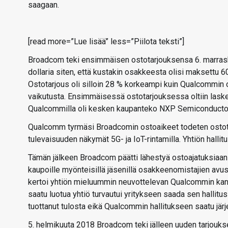
saagaan.
[read more=”Lue lisää” less=”Piilota teksti”]
Broadcom teki ensimmäisen ostotarjouksensa 6. marrasku
dollaria siten, että kustakin osakkeesta olisi maksettu 
Ostotarjous oli silloin 28 % korkeampi kuin Qualcommin
vaikutusta. Ensimmäisessä ostotarjouksessa oltiin lasket
Qualcommilla oli kesken kaupanteko NXP Semiconductor
Qualcomm tyrmäsi Broadcomin ostoaikeet todeten ostotar
tulevaisuuden näkymät 5G- ja IoT-rintamilla. Yhtiön hallitu
Tämän jälkeen Broadcom päätti lähestyä ostoajatuksiaan
kaupoille myönteisillä jäsenillä osakkeenomistajien avus
kertoi yhtiön mieluummin neuvottelevan Qualcommin kans
saatu luotua yhtiö turvautui yritykseen saada sen hallitu
tuottanut tulosta eikä Qualcommin hallitukseen saatu järj
5. helmikuuta 2018 Broadcom teki jälleen uuden tarjouks