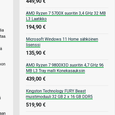
449,90 €
AMD Ryzen 7 5700X suoritin 3,4 GHz 32 MB
L3 Laatikko
194,90 €
dia
taa.
Microsoft Windows 11 Home sähköinen
lisenssi
lä
135,90 €
oon
AMD Ryzen 7 9800X3D suoritin 4,7 GHz 96
MB L3 Tray malli Konekasauksiin
439,00 €
Kingston Technology FURY Beast
muistimoduuli 32 GB 2 x 16 GB DDR5
i
519,90 €
taan