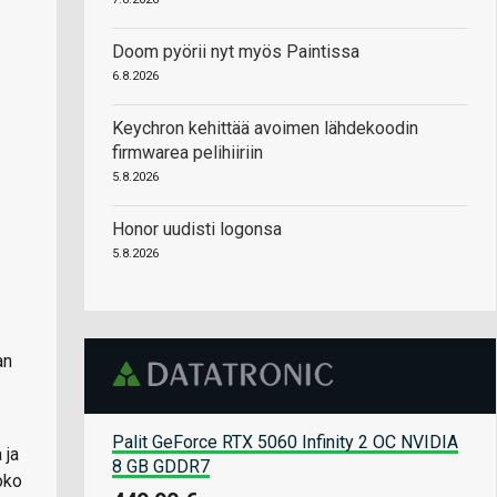
Doom pyörii nyt myös Paintissa
6.8.2026
Keychron kehittää avoimen lähdekoodin
firmwarea pelihiiriin
5.8.2026
Honor uudisti logonsa
5.8.2026
an
Palit GeForce RTX 5060 Infinity 2 OC NVIDIA
 ja
8 GB GDDR7
oko