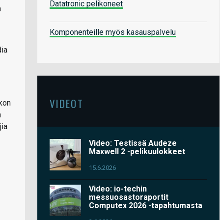
Datatronic pelikoneet
a
Komponenteille myös kasauspalvelu
dia
VIDEOT
kon
n
jia
Video: Testissä Audeze
Maxwell 2 -pelikuulokkeet
15.6.2026
Video: io-techin
messuosastoraportit
Computex 2026 -tapahtumasta