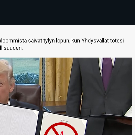
lcommista saivat tylyn lopun, kun Yhdysvallat totesi
llisuuden.