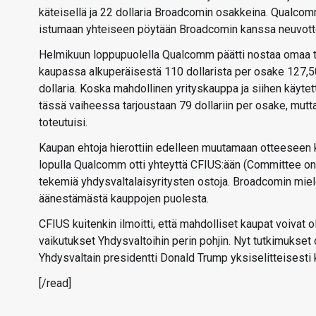
käteisellä ja 22 dollaria Broadcomin osakkeina. Qualcom
istumaan yhteiseen pöytään Broadcomin kanssa neuvott
Helmikuun loppupuolella Qualcomm päätti nostaa omaa 
kaupassa alkuperäisestä 110 dollarista per osake 127,50 
dollaria. Koska mahdollinen yrityskauppa ja siihen käyte
tässä vaiheessa tarjoustaan 79 dollariin per osake, mutt
toteutuisi.
Kaupan ehtoja hierottiin edelleen muutamaan otteeseen
lopulla Qualcomm otti yhteyttä CFIUS:ään (Committee on 
tekemiä yhdysvaltalaisyritysten ostoja. Broadcomin mie
äänestämästä kauppojen puolesta.
CFIUS kuitenkin ilmoitti, että mahdolliset kaupat voivat o
vaikutukset Yhdysvaltoihin perin pohjin. Nyt tutkimukse
Yhdysvaltain presidentti Donald Trump yksiselitteisesti
[/read]