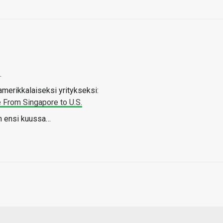
.
merikkalaiseksi yritykseksi:
From Singapore to U.S.
in ensi kuussa…