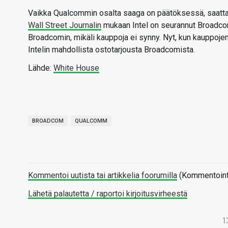
Vaikka Qualcommin osalta saaga on päätöksessä, saattaa
Wall Street Journalin
mukaan Intel on seurannut Broadcom
Broadcomin, mikäli kauppoja ei synny. Nyt, kun kauppojen
Intelin mahdollista ostotarjousta Broadcomista.
Lähde:
White House
BROADCOM
QUALCOMM
Kommentoi uutista tai artikkelia foorumilla
(Kommentointi 
Lähetä palautetta / raportoi kirjoitusvirheestä
1