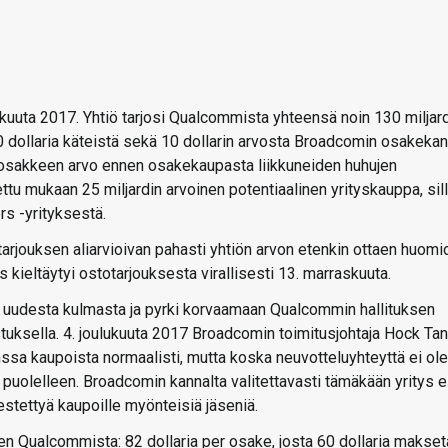
uta 2017. Yhtiö tarjosi Qualcommista yhteensä noin 130 miljar
60 dollaria käteistä sekä 10 dollarin arvosta Broadcomin osakekan
 osakkeen arvo ennen osakekaupasta liikkuneiden huhujen
tu mukaan 25 miljardin arvoinen potentiaalinen yrityskauppa, sil
s -yrityksestä.
jouksen aliarvioivan pahasti yhtiön arvon etenkin ottaen huomi
s kieltäytyi ostotarjouksesta virallisesti 13. marraskuuta.
 uudesta kulmasta ja pyrki korvaamaan Qualcommin hallituksen
tuksella. 4. joulukuuta 2017 Broadcomin toimitusjohtaja Hock Tan
sa kaupoista normaalisti, mutta koska neuvotteluyhteyttä ei ole
s puolelleen. Broadcomin kannalta valitettavasti tämäkään yritys e
estettyä kaupoille myönteisiä jäseniä.
en Qualcommista: 82 dollaria per osake, josta 60 dollaria makse