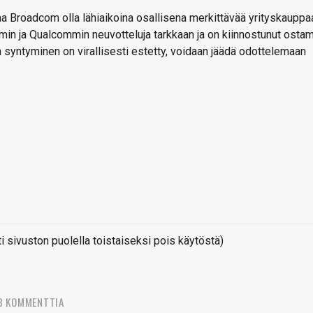
 Broadcom olla lähiaikoina osallisena merkittävää yrityskauppa
in ja Qualcommin neuvotteluja tarkkaan ja on kiinnostunut osta
 syntyminen on virallisesti estetty, voidaan jäädä odottelemaan
sivuston puolella toistaiseksi pois käytöstä)
3 KOMMENTTIA