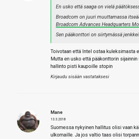
En usko että saaga on vielä päätökses
Broadcom on juuri muuttamassa itseään
Broadcom Advances Headquarters Mov
Sen pääkonttori on siirtymässä jenkke
Toivotaan että Intel ostaa kuleksimasta 
Mutta en usko että pääkonttorin sijainni
hallinto pisti kaupoille stopin
Kirjaudu sisään vastataksesi
Mane
13.3.2018
Suomessa nykyinen hallitus olisi vaan kä
ulkomaille. Ja jos valtio taas olisi torpan