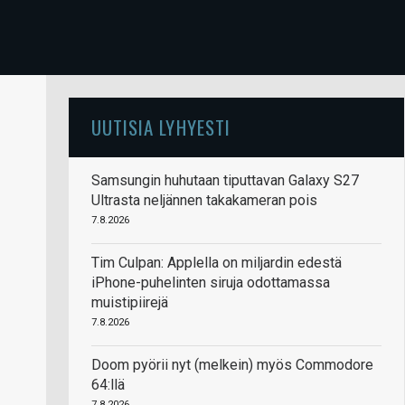
UUTISIA LYHYESTI
Samsungin huhutaan tiputtavan Galaxy S27
Ultrasta neljännen takakameran pois
7.8.2026
Tim Culpan: Applella on miljardin edestä
iPhone-puhelinten siruja odottamassa
muistipiirejä
7.8.2026
Doom pyörii nyt (melkein) myös Commodore
64:llä
7.8.2026