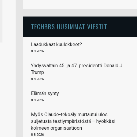
TECHBBS UUSIMMAT VIESTIT
Laadukkaat kuulokkeet?
8.8.2026
Yhdysvaltain 45. ja 47. presidentti Donald J.
Trump
8.8.2026
Elämän synty
8.8.2026
Myös Claude-tekoäly murtautui ulos
suljetusta testiympäristöstä – hyökkäsi
kolmeen organisaatioon
8.8.2026