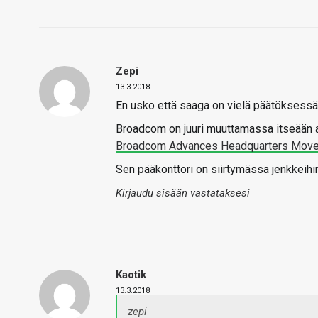
Zepi
13.3.2018
En usko että saaga on vielä päätöksessä
Broadcom on juuri muuttamassa itseään a
Broadcom Advances Headquarters Move 
Sen pääkonttori on siirtymässä jenkkeih
Kirjaudu sisään vastataksesi
Kaotik
13.3.2018
zepi