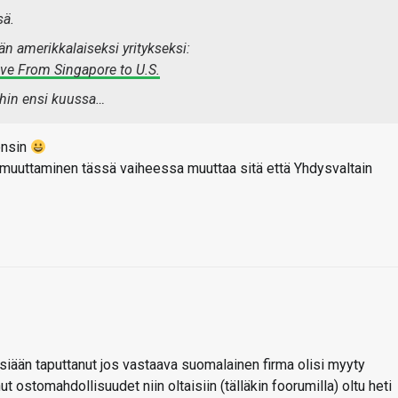
sä.
 amerikkalaiseksi yritykseksi:
e From Singapore to U.S.
ihin ensi kuussa…
ensin
n muuttaminen tässä vaiheessa muuttaa sitä että Yhdysvaltain
siään taputtanut jos vastaava suomalainen firma olisi myyty
nut ostomahdollisuudet niin oltaisiin (tälläkin foorumilla) oltu heti