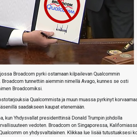
, jossa Broadcom pyrki ostamaan kilpailevan Qualcommin
a. Broadcom tunnettiin aiemmin nimellä Avago, kunnes se osti
nimen Broadcomiksi.
a ostotarjouksia Qualcommista ja muun muassa pyrkinyt korvaama
a jäsenillä saadakseen kaupat etenemään.
a, kun Yhdysvallat presidenttinsä Donald Trumpin johdolla
turvallisuuteen vedoten. Broadcom on Singaporessa, Kaliforniassa
 Qualcomm on yhdysvaltalainen. Klikkaa lue lisää tutustuaksesi k