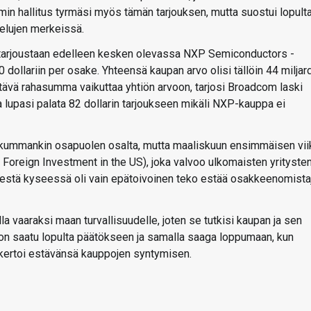
min hallitus tyrmäsi myös tämän tarjouksen, mutta suostui lopult
elujen merkeissä.
tarjoustaan edelleen kesken olevassa NXP Semiconductors -
dollariin per osake. Yhteensä kaupan arvo olisi tällöin 44 miljar
ttävä rahasumma vaikuttaa yhtiön arvoon, tarjosi Broadcom laski
a lupasi palata 82 dollarin tarjoukseen mikäli NXP-kauppa ei
 kummankin osapuolen osalta, mutta maaliskuun ensimmäisen vii
Foreign Investment in the US), joka valvoo ulkomaisten yrityste
lestä kyseessä oli vain epätoivoinen teko estää osakkeenomista
lla vaaraksi maan turvallisuudelle, joten se tutkisi kaupan ja sen
t on saatu lopulta päätökseen ja samalla saaga loppumaan, kun
 kertoi estävänsä kauppojen syntymisen.