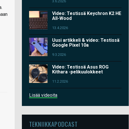
3.6.2026
a.
Video: Testissä Keychron K2 HE
maan
All-Wood
13.4.2026
Uusi artikkeli & video: Testissä
Google Pixel 10a
9.3.2026
Video: Testissä Asus ROG
Kithara -pelikuulokkeet
11.2.2026
Lisää videoita
TEKNIIKKAPODCAST