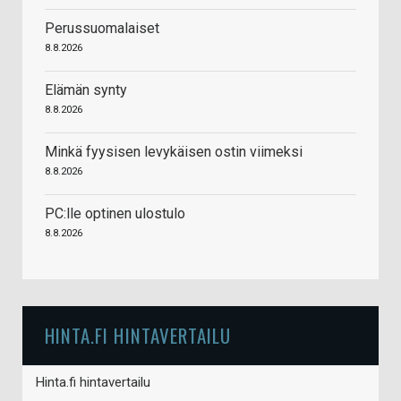
Perussuomalaiset
8.8.2026
Elämän synty
8.8.2026
Minkä fyysisen levykäisen ostin viimeksi
8.8.2026
PC:lle optinen ulostulo
8.8.2026
HINTA.FI HINTAVERTAILU
Hinta.fi hintavertailu