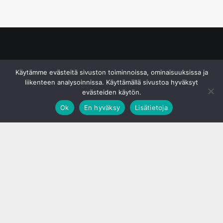
© S&J Media Oy
Käytämme evästeitä sivuston toiminnoissa, ominaisuuksissa ja
liikenteen analysoinnissa. Käyttämällä sivustoa hyväksyt
evästeiden käytön.
Ok
En hyväksy
Lisätietoja
;