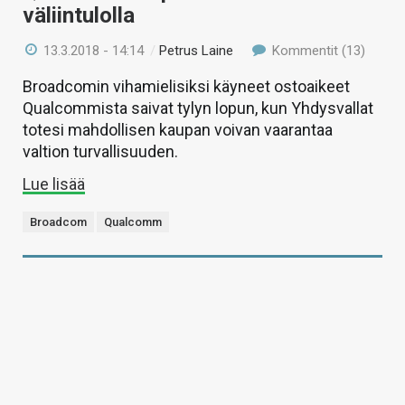
väliintulolla
13.3.2018 - 14:14
/
Petrus Laine
Kommentit (13)
Broadcomin vihamielisiksi käyneet ostoaikeet
Qualcommista saivat tylyn lopun, kun Yhdysvallat
totesi mahdollisen kaupan voivan vaarantaa
valtion turvallisuuden.
Lue lisää
Broadcom
Qualcomm