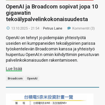
OpenAI ja Broadcom sopivat jopa 10
gigawatin
tekoälypalvelinkokonaisuudesta
13.10.2025 - 21:54
/
Petrus Laine
Kommentit (3)
OpenAI on tehnyt jo pidempään yhteistyötä
useiden eri kumppaneiden tekoälypiirien parissa
työskentelevän Broadcomin kanssa ja yhteistyö
huipentuu OpenAI:n omiin kiihdyttimiin perustuvan
palvelinkokonaisuuden rakentamiseen.
Lue lisää
Broadcom
OpenAI