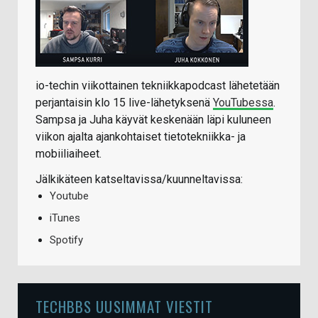
io-techin viikottainen tekniikkapodcast lähetetään
perjantaisin klo 15 live-lähetyksenä
YouTubessa
.
Sampsa ja Juha käyvät keskenään läpi kuluneen
viikon ajalta ajankohtaiset tietotekniikka- ja
mobiiliaiheet.
Jälkikäteen katseltavissa/kuunneltavissa:
Youtube
iTunes
Spotify
TECHBBS UUSIMMAT VIESTIT