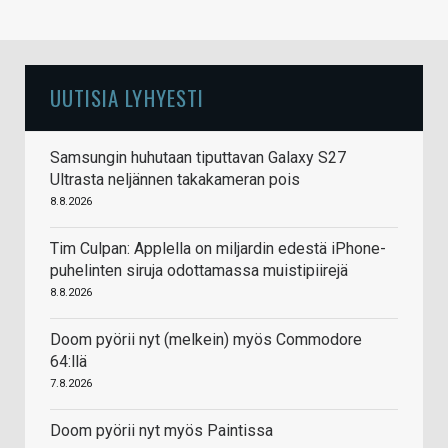
UUTISIA LYHYESTI
Samsungin huhutaan tiputtavan Galaxy S27
Ultrasta neljännen takakameran pois
8.8.2026
Tim Culpan: Applella on miljardin edestä iPhone-
puhelinten siruja odottamassa muistipiirejä
8.8.2026
Doom pyörii nyt (melkein) myös Commodore
64:llä
7.8.2026
Doom pyörii nyt myös Paintissa