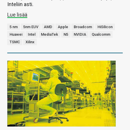
Inteliin asti.
Lue lisää
5 nm
5nm EUV
AMD
Apple
Broadcom
HiSilicon
Huawei
Intel
MediaTek
N5
NVIDIA
Qualcomm
TSMC
Xilinx