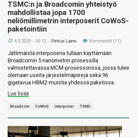
TSMC:n ja Broadcomin yhteistyö
mahdollistaa jopa 1700
neliömillimetrin interposerit CoWoS-
paketointiin
6.3.2020 - 00:12
/
Petrus Laine
Kommentit (11)
Jättimäistä interposeria tullaan käyttämään
Broadcomin 5 nanometrin prosessilla
valmistettavassa MCM-prosessorissa, jossa tulee
olemaan useita järjestelmäpiirejä sekä 96
gigatavua HBM2-muistia yhdessä paketissa.
Lue lisää
Broadcom
CoWoS
Interposer
TSMC