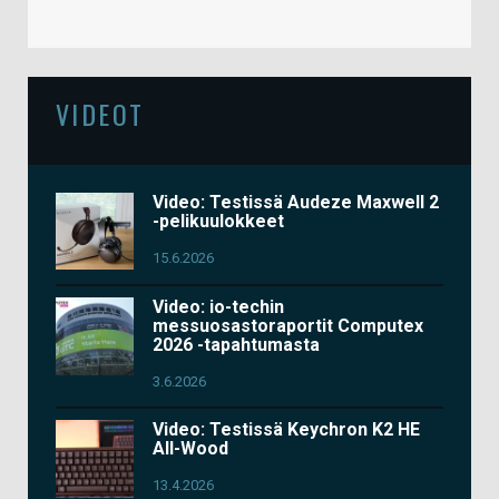
VIDEOT
Video: Testissä Audeze Maxwell 2
-pelikuulokkeet
15.6.2026
Video: io-techin
messuosastoraportit Computex
2026 -tapahtumasta
3.6.2026
Video: Testissä Keychron K2 HE
All-Wood
13.4.2026