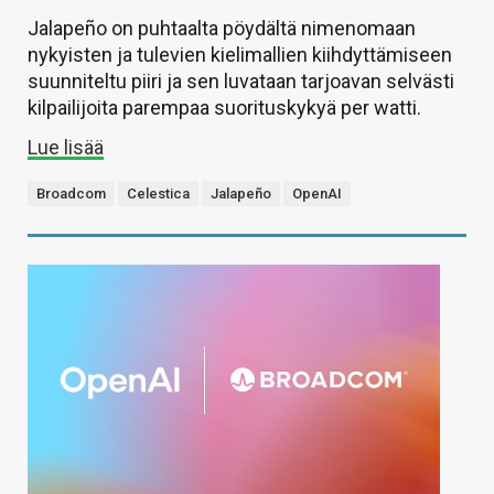
Jalapeño on puhtaalta pöydältä nimenomaan
nykyisten ja tulevien kielimallien kiihdyttämiseen
suunniteltu piiri ja sen luvataan tarjoavan selvästi
kilpailijoita parempaa suorituskykyä per watti.
Lue lisää
Broadcom
Celestica
Jalapeño
OpenAI