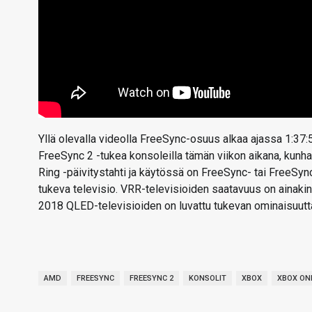
Yllä olevalla videolla FreeSync-osuus alkaa ajassa 1:37
FreeSync 2 -tukea konsoleilla tämän viikon aikana, kunha
Ring -päivitystahti ja käytössä on FreeSync- tai FreeSync
tukeva televisio. VRR-televisioiden saatavuus on ainaki
2018 QLED-televisioiden on luvattu tukevan ominaisuutt
AMD
FREESYNC
FREESYNC 2
KONSOLIT
XBOX
XBOX ON