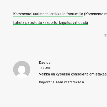
Kommentoi uutista tai artikkelia foorumilla
(Kommentointi 
Lähetä palautetta / raportoi kirjoitusvirheestä
3
Daelus
12.3.2018
Vaikka en kyseisiä konsoleita omistakaan n
Kirjaudu sisään vastataksesi