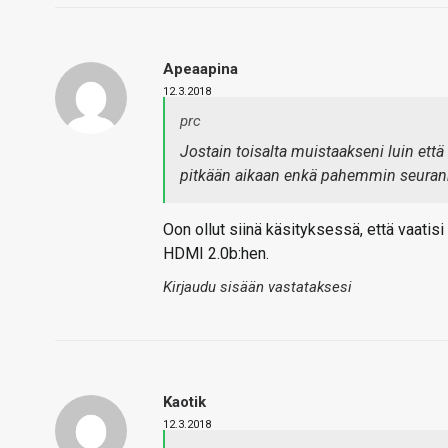
Apeaapina
12.3.2018
prc
Jostain toisalta muistaakseni luin että
pitkään aikaan enkä pahemmin seuran
Oon ollut siinä käsityksessä, että vaatisi
HDMI 2.0b:hen.
Kirjaudu sisään vastataksesi
Kaotik
12.3.2018