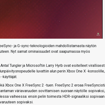
FreeSync- ja G-sync-teknologioiden mahdollistamasta näytön
peuteen. Nyt samat ominaisuudet ovat saapumassa myös
tal Tungler ja Microsoftin Larry Hyrb ovat esitelleet virallisest
npäivitysnopeudelle luvattiin alun perin Xbox One X -konsolille,
-käyttäjät.
kä Xbox One X FreeSync 2 -tuen. FreeSync 2 eroaa FreeSyncist
 antaman väriavaruuden sovittamisen suoraan näytölle sopivaksi,
dessa vaiheessa: ensin pelin toimesta HDR-signaaliksi sopivaan
varuuteen sopivaksi.