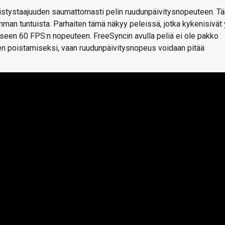
kistystaajuuden saumattomasti pelin ruudunpäivitysnopeuteen. T
mman tuntuista. Parhaiten tämä näkyy peleissä, jotka kykenisivät 
iseen 60 FPS:n nopeuteen. FreeSyncin avulla peliä ei ole pakko
en poistamiseksi, vaan ruudunpäivitysnopeus voidaan pitää