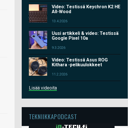
Video: Testissä Keychron K2 HE
All-Wood
13.4.2026
Uusi artikkeli & video: Testissä
Google Pixel 10a
9.3.2026
Video: Testissä Asus ROG
Kithara -pelikuulokkeet
11.2.2026
Lisää videoita
TEKNIIKKAPODCAST