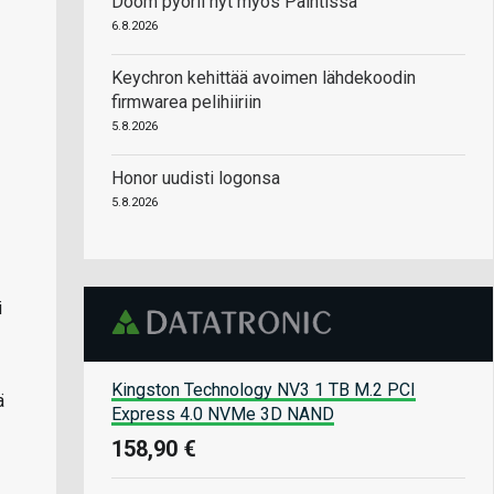
Doom pyörii nyt myös Paintissa
6.8.2026
Keychron kehittää avoimen lähdekoodin
firmwarea pelihiiriin
5.8.2026
Honor uudisti logonsa
5.8.2026
i
Kingston Technology NV3 1 TB M.2 PCI
ä
Express 4.0 NVMe 3D NAND
158,90 €