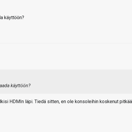
ada käyttöön?
saada käyttöön?
ulkisi HDMIn läpi. Tiedä sitten, en ole konsoleihin koskenut pitkä