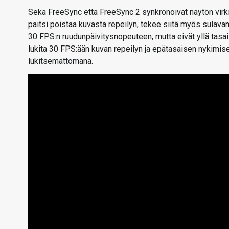
Sekä FreeSync että FreeSync 2 synkronoivat näytön vir
paitsi poistaa kuvasta repeilyn, tekee siitä myös sulava
30 FPS:n ruudunpäivitysnopeuteen, mutta eivät yllä tasa
lukita 30 FPS:ään kuvan repeilyn ja epätasaisen nykimis
lukitsemattomana.