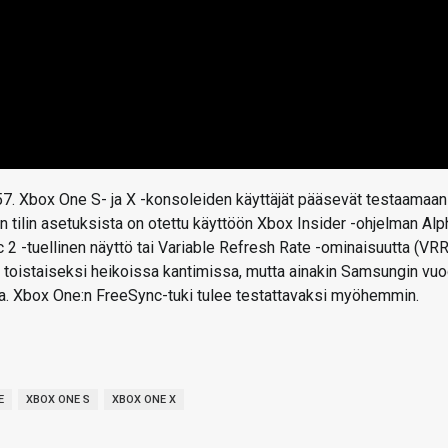
:57. Xbox One S- ja X -konsoleiden käyttäjät pääsevät testaamaan
n tilin asetuksista on otettu käyttöön Xbox Insider -ohjelman Alp
 2 -tuellinen näyttö tai Variable Refresh Rate -ominaisuutta (VRR
n toistaiseksi heikoissa kantimissa, mutta ainakin Samsungin vu
a. Xbox One:n FreeSync-tuki tulee testattavaksi myöhemmin.
E
XBOX ONE S
XBOX ONE X