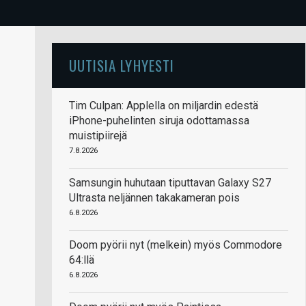
UUTISIA LYHYESTI
Tim Culpan: Applella on miljardin edestä
iPhone-puhelinten siruja odottamassa
muistipiirejä
7.8.2026
Samsungin huhutaan tiputtavan Galaxy S27
Ultrasta neljännen takakameran pois
6.8.2026
Doom pyörii nyt (melkein) myös Commodore
64:llä
6.8.2026