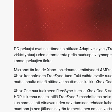
PC-pelaajat ovat nauttineet jo pitkään Adaptive-sync-/
virkistystaajuuden sitomisesta pelin ruudunpäivitysno
konsolipelaajien iloksi.
Microsoftin Inside Xbox -ohjelmassa esiintyneet AMD:n An
Xbox-konsoleiden FreeSync-tuen. Tuki vaihtelevalle ruudu
mutta lopulta niistä pääsevät nauttimaan kaikki Xbox One 
Xbox One saa tuekseen FreeSync-tuen ja Xbox One S se
HDR-tukensa osalta, sillä FreeSync 2 mahdollistaa pelin
kun normaalisti väriavaruuden sovittaminen tehdään kah
muotoon ja sen jälkeen näytön toimesta sen omaan väria