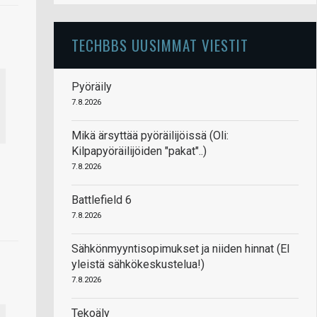
TECHBBS UUSIMMAT VIESTIT
Pyöräily
7.8.2026
Mikä ärsyttää pyöräilijöissä (Oli:
Kilpapyöräilijöiden "pakat"..)
7.8.2026
Battlefield 6
7.8.2026
Sähkönmyyntisopimukset ja niiden hinnat (EI
yleistä sähkökeskustelua!)
7.8.2026
Tekoäly