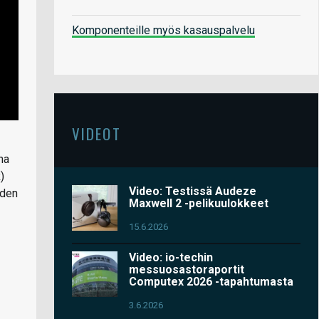
Komponenteille myös kasauspalvelu
VIDEOT
ha
)
Video: Testissä Audeze
oden
Maxwell 2 -pelikuulokkeet
15.6.2026
Video: io-techin
messuosastoraportit
Computex 2026 -tapahtumasta
3.6.2026